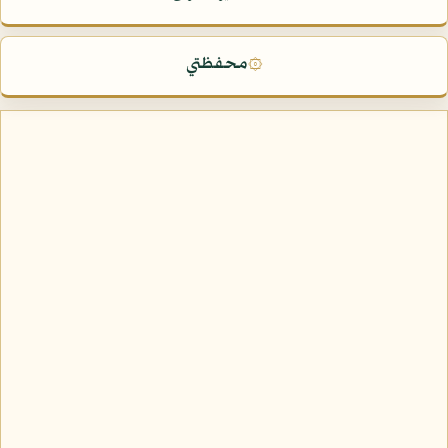
محفظتي
۞