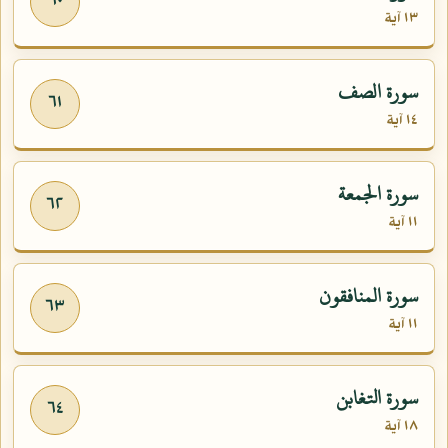
٦٠
١٣ آية
سورة الصف
٦١
١٤ آية
سورة الجمعة
٦٢
١١ آية
سورة المنافقون
٦٣
١١ آية
سورة التغابن
٦٤
١٨ آية