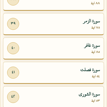
٨٨ آية
سورة الزمر
٣٩
٧٥ آية
سورة غافر
٤٠
٨٥ آية
سورة فصلت
٤١
٥٤ آية
سورة الشورى
٤٢
٥٣ آية