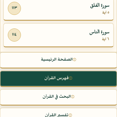
سورة الفلق
١١٣
٥ آية
سورة الناس
١١٤
٦ آية
الصفحة الرئيسية
۞
فهرس القرآن
۞
البحث في القرآن
۞
تفسير القرآن
۞