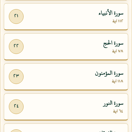
سورة الأنبياء
٢١
١١٢ آية
سورة الحج
٢٢
٧٨ آية
سورة المؤمنون
٢٣
١١٨ آية
سورة النور
٢٤
٦٤ آية