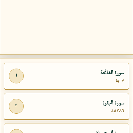
سورة الفاتحة
١
٧ آية
سورة البقرة
٢
٢٨٦ آية
سورة آل عمران