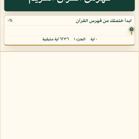
٠%
ابدأ ختمتك من فهرس القرآن
۞
٠ آية
الجزء ١
٦٢٣٦ آية متبقية