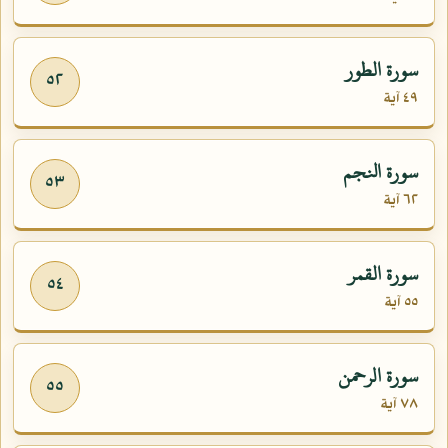
سورة الطور
٥٢
٤٩ آية
سورة النجم
٥٣
٦٢ آية
سورة القمر
٥٤
٥٥ آية
سورة الرحمن
٥٥
٧٨ آية