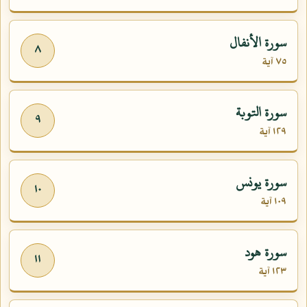
سورة الأنفال
٨
٧٥ آية
سورة التوبة
٩
١٢٩ آية
سورة يونس
١٠
١٠٩ آية
سورة هود
١١
١٢٣ آية