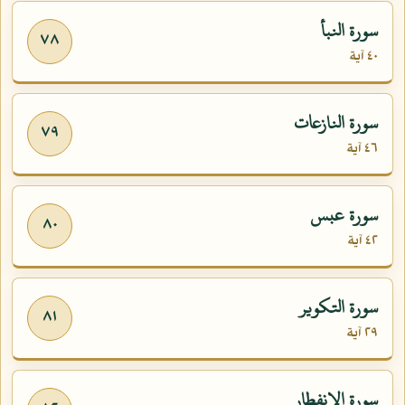
سورة النبأ
٧٨
٤٠ آية
سورة النازعات
٧٩
٤٦ آية
سورة عبس
٨٠
٤٢ آية
سورة التكوير
٨١
٢٩ آية
سورة الإنفطار