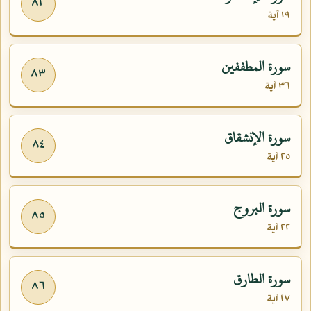
٨٢
١٩ آية
سورة المطففين
٨٣
٣٦ آية
سورة الإنشقاق
٨٤
٢٥ آية
سورة البروج
٨٥
٢٢ آية
سورة الطارق
٨٦
١٧ آية