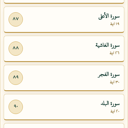
سورة الأعلى
٨٧
١٩ آية
سورة الغاشية
٨٨
٢٦ آية
سورة الفجر
٨٩
٣٠ آية
سورة البلد
٩٠
٢٠ آية