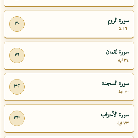
سورة الروم
٣٠
٦٠ آية
سورة لقمان
٣١
٣٤ آية
سورة السجدة
٣٢
٣٠ آية
سورة الأحزاب
٣٣
٧٣ آية