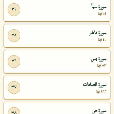
سورة سبأ
٣٤
٥٤ آية
سورة فاطر
٣٥
٤٥ آية
سورة يس
٣٦
٨٣ آية
سورة الصافات
٣٧
١٨٢ آية
سورة ص
٣٨