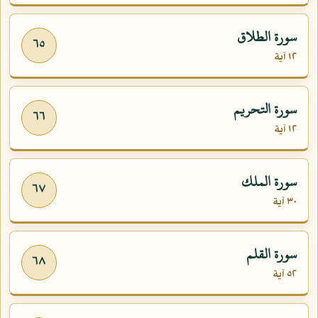
سورة الطلاق
٦٥
١٢ آية
سورة التحريم
٦٦
١٢ آية
سورة الملك
٦٧
٣٠ آية
سورة القلم
٦٨
٥٢ آية