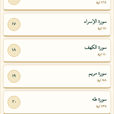
١٢٨ آية
سورة الإسراء
١٧
١١١ آية
سورة الكهف
١٨
١١٠ آية
سورة مريم
١٩
٩٨ آية
سورة طه
٢٠
١٣٥ آية