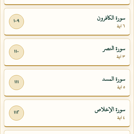
سورة الكافرون
١٠٩
٦ آية
سورة النصر
١١٠
٣ آية
سورة المسد
١١١
٥ آية
سورة الإخلاص
١١٢
٤ آية