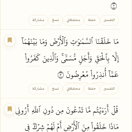
٢
التفسير
حفظ
محفظتي
نسخ
مشاركة
مَا
خَلَقۡنَا
ٱلسَّمَٰوَٰتِ
وَٱلۡأَرۡضَ
وَمَا
بَيۡنَهُمَآ
إِلَّا
بِٱلۡحَقِّ
وَأَجَلٖ
مُّسَمّٗىۚ
وَٱلَّذِينَ
كَفَرُواْ
عَمَّآ
أُنذِرُواْ
مُعۡرِضُونَ
٣
التفسير
حفظ
محفظتي
نسخ
مشاركة
قُلۡ
أَرَءَيۡتُم
مَّا
تَدۡعُونَ
مِن
دُونِ
ٱللَّهِ
أَرُونِي
مَاذَا
خَلَقُواْ
مِنَ
ٱلۡأَرۡضِ
أَمۡ لَهُمۡ
شِرۡكٞ
فِي