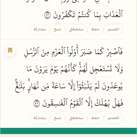
ٱلۡعَذَابَ
بِمَا
كُنتُمۡ
تَكۡفُرُونَ
٣٤
التفسير
حفظ
محفظتي
نسخ
مشاركة
فَٱصۡبِرۡ
كَمَا
صَبَرَ
أُوْلُواْ
ٱلۡعَزۡمِ
مِنَ
ٱلرُّسُلِ
وَلَا
تَسۡتَعۡجِل
لَّهُمۡۚ كَأَنَّهُمۡ
يَوۡمَ
يَرَوۡنَ
مَا
يُوعَدُونَ
لَمۡ
يَلۡبَثُوٓاْ
إِلَّا
سَاعَةٗ
مِّن
نَّهَارِۭۚ
بَلَٰغٞۚ
فَهَلۡ
يُهۡلَكُ
إِلَّا
ٱلۡقَوۡمُ
ٱلۡفَٰسِقُونَ
٣٥
التفسير
حفظ
محفظتي
نسخ
مشاركة