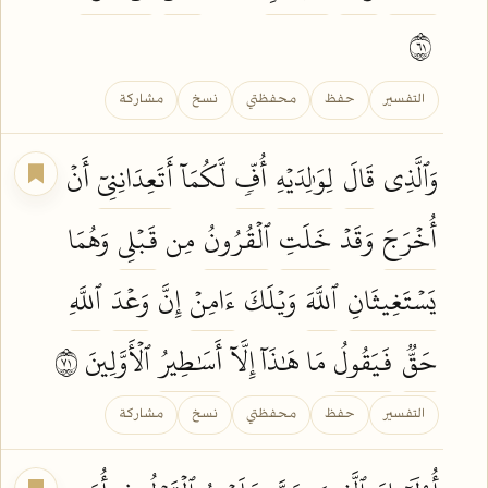
١٦
التفسير
حفظ
محفظتي
نسخ
مشاركة
وَٱلَّذِي
قَالَ
لِوَٰلِدَيۡهِ
أُفّٖ
لَّكُمَآ
أَتَعِدَانِنِيٓ
أَنۡ
أُخۡرَجَ
وَقَدۡ
خَلَتِ
ٱلۡقُرُونُ
مِن
قَبۡلِي
وَهُمَا
يَسۡتَغِيثَانِ
ٱللَّهَ
وَيۡلَكَ
ءَامِنۡ
إِنَّ
وَعۡدَ
ٱللَّهِ
حَقّٞ
فَيَقُولُ
مَا هَٰذَآ إِلَّآ
أَسَٰطِيرُ
ٱلۡأَوَّلِينَ ١٧
التفسير
حفظ
محفظتي
نسخ
مشاركة