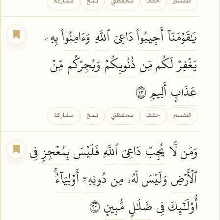
التفسير
حفظ
محفظتي
نسخ
مشاركة
يَٰقَوۡمَنَآ
أَجِيبُواْ
دَاعِيَ
ٱللَّهِ
وَءَامِنُواْ
بِهِۦ
يَغۡفِرۡ
لَكُم مِّن
ذُنُوبِكُمۡ
وَيُجِرۡكُم
مِّنۡ
عَذَابٍ
أَلِيمٖ
٣١
التفسير
حفظ
محفظتي
نسخ
مشاركة
وَمَن لَّا
يُجِبۡ
دَاعِيَ
ٱللَّهِ
فَلَيۡسَ
بِمُعۡجِزٖ
فِي
ٱلۡأَرۡضِ
وَلَيۡسَ لَهُۥ مِن
دُونِهِۦٓ
أَوۡلِيَآءُۚ
أُوْلَٰٓئِكَ فِي
ضَلَٰلٖ
مُّبِينٍ
٣٢