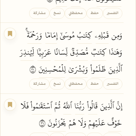
التفسير
حفظ
محفظتي
نسخ
مشاركة
وَمِن
قَبۡلِهِۦ
كِتَٰبُ
مُوسَىٰٓ
إِمَامٗا
وَرَحۡمَةٗۚ
وَهَٰذَا
كِتَٰبٞ
مُّصَدِّقٞ
لِّسَانًا
عَرَبِيّٗا
لِّيُنذِرَ
ٱلَّذِينَ
ظَلَمُواْ
وَبُشۡرَىٰ
لِلۡمُحۡسِنِينَ
١٢
التفسير
حفظ
محفظتي
نسخ
مشاركة
إِنَّ ٱلَّذِينَ
قَالُواْ
رَبُّنَا
ٱللَّهُ
ثُمَّ
ٱسۡتَقَٰمُواْ
فَلَا
خَوۡفٌ
عَلَيۡهِمۡ وَلَا هُمۡ
يَحۡزَنُونَ
١٣