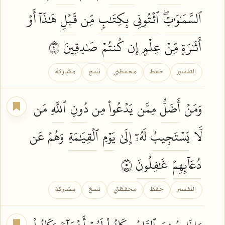
ٱلسَّمَٰوَٰتِۖ
ٱئۡتُونِي
بِكِتَٰبٖ
مِّن
قَبۡلِ
هَٰذَآ أَوۡ
أَثَٰرَةٖ
مِّنۡ
عِلۡمٍ
إِن
كُنتُمۡ
صَٰدِقِينَ
٤
التفسير
حفظ
محفظتي
نسخ
مشاركة
وَمَنۡ
أَضَلُّ
مِمَّن
يَدۡعُواْ
مِن
دُونِ
ٱللَّهِ
مَن
لَّا
يَسۡتَجِيبُ
لَهُۥٓ إِلَىٰ
يَوۡمِ
ٱلۡقِيَٰمَةِ
وَهُمۡ عَن
دُعَآئِهِمۡ
غَٰفِلُونَ
٥
التفسير
حفظ
محفظتي
نسخ
مشاركة