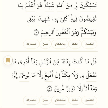
تَمۡلِكُونَ
لِي مِنَ
ٱللَّهِ
شَيۡـًٔاۖ
هُوَ
أَعۡلَمُ
بِمَا
تُفِيضُونَ
فِيهِۚ
كَفَىٰ
بِهِۦ
شَهِيدَۢا
بَيۡنِي
وَبَيۡنَكُمۡۖ
وَهُوَ
ٱلۡغَفُورُ
ٱلرَّحِيمُ
٨
التفسير
حفظ
محفظتي
نسخ
مشاركة
قُلۡ
مَا
كُنتُ
بِدۡعٗا
مِّنَ
ٱلرُّسُلِ
وَمَآ
أَدۡرِي
مَا
يُفۡعَلُ
بِي وَلَا بِكُمۡۖ إِنۡ
أَتَّبِعُ
إِلَّا مَا
يُوحَىٰٓ
إِلَيَّ
وَمَآ أَنَا۠ إِلَّا
نَذِيرٞ
مُّبِينٞ
٩
التفسير
حفظ
محفظتي
نسخ
مشاركة