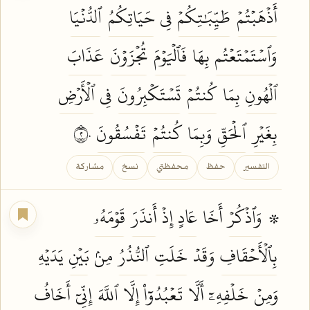
أَذۡهَبۡتُمۡ
طَيِّبَٰتِكُمۡ
فِي
حَيَاتِكُمُ
ٱلدُّنۡيَا
وَٱسۡتَمۡتَعۡتُم
بِهَا
فَٱلۡيَوۡمَ
تُجۡزَوۡنَ
عَذَابَ
ٱلۡهُونِ
بِمَا
كُنتُمۡ
تَسۡتَكۡبِرُونَ
فِي
ٱلۡأَرۡضِ
بِغَيۡرِ
ٱلۡحَقِّ
وَبِمَا
كُنتُمۡ
تَفۡسُقُونَ
٢٠
التفسير
حفظ
محفظتي
نسخ
مشاركة
۞
وَٱذۡكُرۡ
أَخَا
عَادٍ
إِذۡ
أَنذَرَ
قَوۡمَهُۥ
بِٱلۡأَحۡقَافِ
وَقَدۡ
خَلَتِ
ٱلنُّذُرُ
مِنۢ
بَيۡنِ
يَدَيۡهِ
وَمِنۡ
خَلۡفِهِۦٓ
أَلَّا
تَعۡبُدُوٓاْ
إِلَّا
ٱللَّهَ
إِنِّيٓ
أَخَافُ