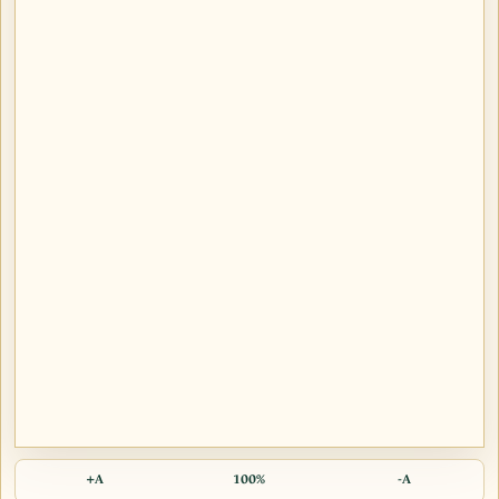
A+
100%
A-