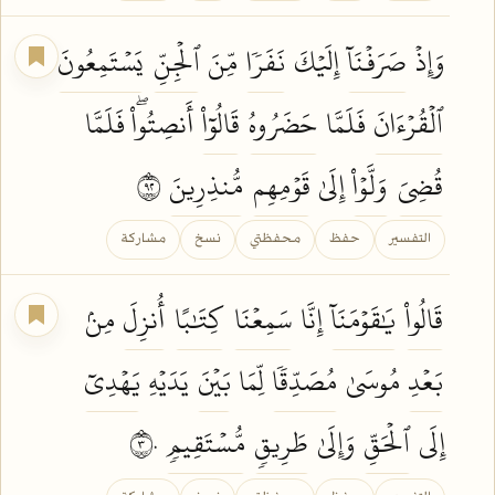
وَإِذۡ
صَرَفۡنَآ
إِلَيۡكَ
نَفَرٗا
مِّنَ
ٱلۡجِنِّ
يَسۡتَمِعُونَ
ٱلۡقُرۡءَانَ
فَلَمَّا
حَضَرُوهُ
قَالُوٓاْ
أَنصِتُواْۖ فَلَمَّا
قُضِيَ
وَلَّوۡاْ
إِلَىٰ
قَوۡمِهِم
مُّنذِرِينَ
٢٩
التفسير
حفظ
محفظتي
نسخ
مشاركة
قَالُواْ
يَٰقَوۡمَنَآ
إِنَّا
سَمِعۡنَا
كِتَٰبًا
أُنزِلَ
مِنۢ
بَعۡدِ
مُوسَىٰ
مُصَدِّقٗا
لِّمَا
بَيۡنَ
يَدَيۡهِ
يَهۡدِيٓ
إِلَى
ٱلۡحَقِّ
وَإِلَىٰ
طَرِيقٖ
مُّسۡتَقِيمٖ
٣٠