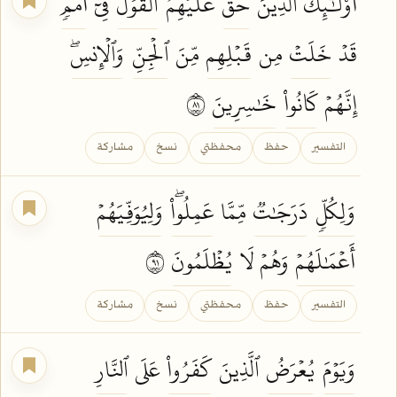
أُوْلَٰٓئِكَ ٱلَّذِينَ
حَقَّ
عَلَيۡهِمُ
ٱلۡقَوۡلُ
فِيٓ
أُمَمٖ
قَدۡ
خَلَتۡ
مِن
قَبۡلِهِم
مِّنَ
ٱلۡجِنِّ
وَٱلۡإِنسِۖ
إِنَّهُمۡ
كَانُواْ
خَٰسِرِينَ
١٨
التفسير
حفظ
محفظتي
نسخ
مشاركة
وَلِكُلّٖ
دَرَجَٰتٞ
مِّمَّا
عَمِلُواْۖ
وَلِيُوَفِّيَهُمۡ
أَعۡمَٰلَهُمۡ
وَهُمۡ لَا
يُظۡلَمُونَ
١٩
التفسير
حفظ
محفظتي
نسخ
مشاركة
وَيَوۡمَ
يُعۡرَضُ
ٱلَّذِينَ
كَفَرُواْ
عَلَى
ٱلنَّارِ