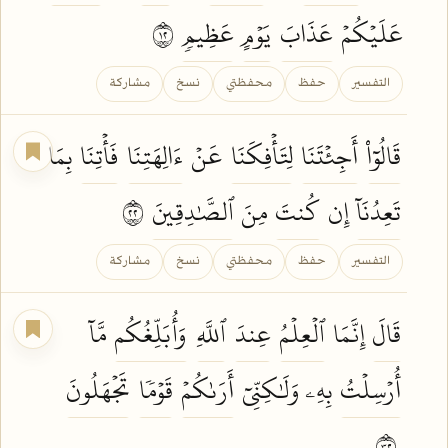
عَلَيۡكُمۡ
عَذَابَ
يَوۡمٍ
عَظِيمٖ
٢١
التفسير
حفظ
محفظتي
نسخ
مشاركة
قَالُوٓاْ
أَجِئۡتَنَا
لِتَأۡفِكَنَا
عَنۡ
ءَالِهَتِنَا
فَأۡتِنَا
بِمَا
تَعِدُنَآ
إِن
كُنتَ
مِنَ
ٱلصَّٰدِقِينَ
٢٢
التفسير
حفظ
محفظتي
نسخ
مشاركة
قَالَ
إِنَّمَا
ٱلۡعِلۡمُ
عِندَ
ٱللَّهِ
وَأُبَلِّغُكُم
مَّآ
أُرۡسِلۡتُ
بِهِۦ وَلَٰكِنِّيٓ
أَرَىٰكُمۡ
قَوۡمٗا
تَجۡهَلُونَ
٢٣