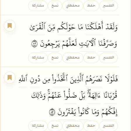
التفسير
حفظ
محفظتي
نسخ
مشاركة
وَلَقَدۡ
أَهۡلَكۡنَا
مَا
حَوۡلَكُم
مِّنَ
ٱلۡقُرَىٰ
وَصَرَّفۡنَا
ٱلۡأٓيَٰتِ
لَعَلَّهُمۡ
يَرۡجِعُونَ
٢٧
التفسير
حفظ
محفظتي
نسخ
مشاركة
فَلَوۡلَا
نَصَرَهُمُ
ٱلَّذِينَ
ٱتَّخَذُواْ
مِن
دُونِ
ٱللَّهِ
قُرۡبَانًا
ءَالِهَةَۢۖ
بَلۡ
ضَلُّواْ
عَنۡهُمۡۚ وَذَٰلِكَ
إِفۡكُهُمۡ
وَمَا
كَانُواْ
يَفۡتَرُونَ
٢٨
التفسير
حفظ
محفظتي
نسخ
مشاركة