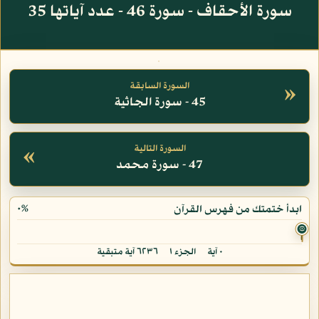
سورة الأحقاف - سورة 46 - عدد آياتها 35
»
السورة السابقة
45 - سورة الجاثية
«
السورة التالية
47 - سورة محمد
٠%
ابدأ ختمتك من فهرس القرآن
۞
٠ آية
الجزء ١
٦٢٣٦ آية متبقية