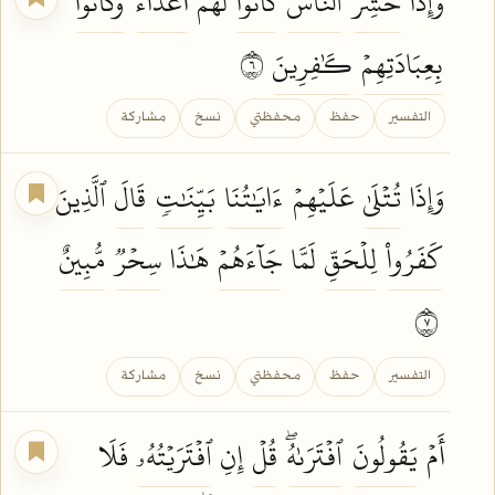
وَإِذَا
حُشِرَ
ٱلنَّاسُ
كَانُواْ
لَهُمۡ
أَعۡدَآءٗ
وَكَانُواْ
بِعِبَادَتِهِمۡ
كَٰفِرِينَ
٦
التفسير
حفظ
محفظتي
نسخ
مشاركة
وَإِذَا
تُتۡلَىٰ
عَلَيۡهِمۡ
ءَايَٰتُنَا
بَيِّنَٰتٖ
قَالَ
ٱلَّذِينَ
كَفَرُواْ
لِلۡحَقِّ
لَمَّا
جَآءَهُمۡ
هَٰذَا
سِحۡرٞ
مُّبِينٌ
٧
التفسير
حفظ
محفظتي
نسخ
مشاركة
أَمۡ
يَقُولُونَ
ٱفۡتَرَىٰهُۖ
قُلۡ
إِنِ
ٱفۡتَرَيۡتُهُۥ
فَلَا