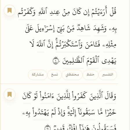
قُلۡ
أَرَءَيۡتُمۡ
إِن
كَانَ
مِنۡ
عِندِ
ٱللَّهِ
وَكَفَرۡتُم
بِهِۦ
وَشَهِدَ
شَاهِدٞ
مِّنۢ
بَنِيٓ
إِسۡرَٰٓءِيلَ عَلَىٰ
مِثۡلِهِۦ
فَـَٔامَنَ
وَٱسۡتَكۡبَرۡتُمۡۚ
إِنَّ
ٱللَّهَ
لَا
يَهۡدِي
ٱلۡقَوۡمَ
ٱلظَّٰلِمِينَ
١٠
التفسير
حفظ
محفظتي
نسخ
مشاركة
وَقَالَ
ٱلَّذِينَ
كَفَرُواْ
لِلَّذِينَ
ءَامَنُواْ
لَوۡ
كَانَ
خَيۡرٗا
مَّا
سَبَقُونَآ
إِلَيۡهِۚ وَإِذۡ لَمۡ
يَهۡتَدُواْ
بِهِۦ
فَسَيَقُولُونَ
هَٰذَآ
إِفۡكٞ
قَدِيمٞ
١١