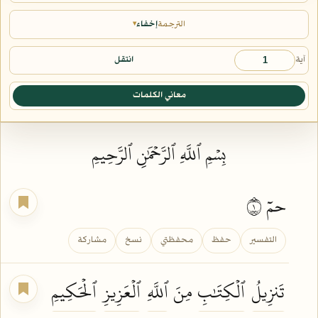
الترجمة
إخفاء
▾
آية
انتقل
معاني الكلمات
بِسۡمِ ٱللَّهِ ٱلرَّحۡمَٰنِ ٱلرَّحِيمِ
حمٓ ١
التفسير
حفظ
محفظتي
نسخ
مشاركة
تَنزِيلُ
ٱلۡكِتَٰبِ
مِنَ
ٱللَّهِ
ٱلۡعَزِيزِ
ٱلۡحَكِيمِ