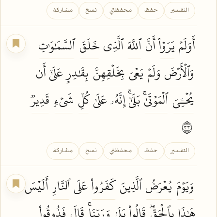
التفسير
حفظ
محفظتي
نسخ
مشاركة
أَوَلَمۡ
يَرَوۡاْ
أَنَّ
ٱللَّهَ
ٱلَّذِي
خَلَقَ
ٱلسَّمَٰوَٰتِ
وَٱلۡأَرۡضَ
وَلَمۡ
يَعۡيَ
بِخَلۡقِهِنَّ
بِقَٰدِرٍ
عَلَىٰٓ أَن
يُحۡـِۧيَ
ٱلۡمَوۡتَىٰۚ
بَلَىٰٓۚ إِنَّهُۥ عَلَىٰ
كُلِّ
شَيۡءٖ
قَدِيرٞ
٣٣
التفسير
حفظ
محفظتي
نسخ
مشاركة
وَيَوۡمَ
يُعۡرَضُ
ٱلَّذِينَ
كَفَرُواْ
عَلَى
ٱلنَّارِ
أَلَيۡسَ
هَٰذَا
بِٱلۡحَقِّۖ
قَالُواْ
بَلَىٰ
وَرَبِّنَاۚ
قَالَ
فَذُوقُواْ