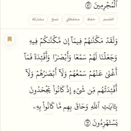
ٱلۡمُجۡرِمِينَ
٢٥
التفسير
حفظ
محفظتي
نسخ
مشاركة
وَلَقَدۡ
مَكَّنَّٰهُمۡ
فِيمَآ إِن
مَّكَّنَّٰكُمۡ
فِيهِ
وَجَعَلۡنَا
لَهُمۡ
سَمۡعٗا
وَأَبۡصَٰرٗا
وَأَفۡـِٔدَةٗ
فَمَآ
أَغۡنَىٰ
عَنۡهُمۡ
سَمۡعُهُمۡ
وَلَآ
أَبۡصَٰرُهُمۡ
وَلَآ
أَفۡـِٔدَتُهُم
مِّن
شَيۡءٍ
إِذۡ
كَانُواْ
يَجۡحَدُونَ
بِـَٔايَٰتِ
ٱللَّهِ
وَحَاقَ
بِهِم مَّا
كَانُواْ
بِهِۦ
يَسۡتَهۡزِءُونَ ٢٦