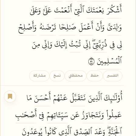
أَشۡكُرَ
نِعۡمَتَكَ
ٱلَّتِيٓ
أَنۡعَمۡتَ
عَلَيَّ وَعَلَىٰ
وَٰلِدَيَّ
وَأَنۡ
أَعۡمَلَ
صَٰلِحٗا
تَرۡضَىٰهُ
وَأَصۡلِحۡ
لِي فِي
ذُرِّيَّتِيٓۖ
إِنِّي
تُبۡتُ
إِلَيۡكَ وَإِنِّي مِنَ
ٱلۡمُسۡلِمِينَ
١٥
التفسير
حفظ
محفظتي
نسخ
مشاركة
أُوْلَٰٓئِكَ ٱلَّذِينَ
نَتَقَبَّلُ
عَنۡهُمۡ
أَحۡسَنَ
مَا
عَمِلُواْ
وَنَتَجَاوَزُ
عَن
سَيِّـَٔاتِهِمۡ
فِيٓ
أَصۡحَٰبِ
ٱلۡجَنَّةِۖ
وَعۡدَ
ٱلصِّدۡقِ
ٱلَّذِي
كَانُواْ
يُوعَدُونَ