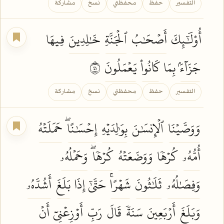
التفسير
حفظ
محفظتي
نسخ
مشاركة
أُوْلَٰٓئِكَ
أَصۡحَٰبُ
ٱلۡجَنَّةِ
خَٰلِدِينَ
فِيهَا
جَزَآءَۢ
بِمَا
كَانُواْ
يَعۡمَلُونَ
١٤
التفسير
حفظ
محفظتي
نسخ
مشاركة
وَوَصَّيۡنَا
ٱلۡإِنسَٰنَ
بِوَٰلِدَيۡهِ
إِحۡسَٰنًاۖ
حَمَلَتۡهُ
أُمُّهُۥ
كُرۡهٗا
وَوَضَعَتۡهُ
كُرۡهٗاۖ
وَحَمۡلُهُۥ
وَفِصَٰلُهُۥ
ثَلَٰثُونَ
شَهۡرًاۚ
حَتَّىٰٓ إِذَا
بَلَغَ
أَشُدَّهُۥ
وَبَلَغَ
أَرۡبَعِينَ
سَنَةٗ
قَالَ
رَبِّ
أَوۡزِعۡنِيٓ
أَنۡ