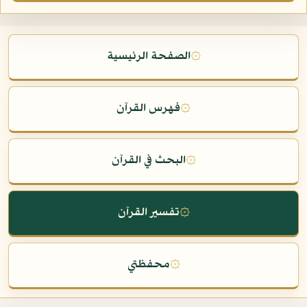
۞
الصفحة الرئيسية
۞
فهرس القرآن
۞
البحث في القرآن
۞
تفسير القرآن
۞
محفظتي