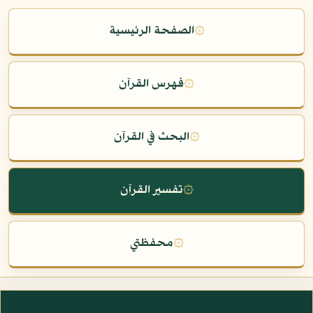
۞
الصفحة الرئيسية
۞
فهرس القرآن
۞
البحث في القرآن
۞
تفسير القرآن
۞
محفظتي