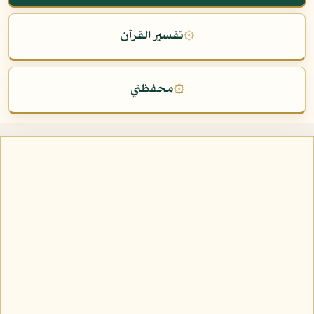
۞
تفسير القرآن
۞
محفظتي