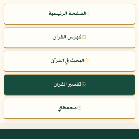
۞
الصفحة الرئيسية
۞
فهرس القرآن
۞
البحث في القرآن
۞
تفسير القرآن
۞
محفظتي