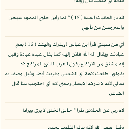
متأله أي متعبد قال رؤبة:
لله در الغانيات المدة ( 15 ) * لما رأين حليي المموه سبحن
واسترجعن من تألهي
أي من تعبدي قرأ ابن عباس (ويذرك وآلهتك ( 16 ) يعني
عبادتك ويقال أله الله فلان إلهه كما يقال عبده عبادة وقيل
إنه مشتق من الارتفاع يقول العرب للشئ المرتفع لاه
يقولون طلعت لاهة أي الشمس وغربت أيضا وقيل وصف به
تعالى لأنه لا تدركه الابصار ومعنى لاه: أي احتجب عنا قال
الشاعر:
لاه ربي عن الخلائق طرا * خالق الخلق لا يرى ويرانا
وقيل سمي الله لأنه يوله القلوب بحبه.