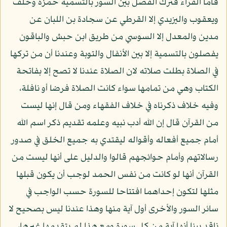
فاما القراء فترك الفصل بين السور بالتسمية حمزة وخلف
ويعقوب واليزيدي إلا القرطي عن سجادة بن اللبان عن
مدين والمعدل إلا السوسي من طريق ابن حبش والباقون
يفصلون بالتسمية إلا بين الأنفال والتوبة وعندنا أن من تركها
في الصلاة بطلت صلاته لان الصلاة عندنا لا تصح إلا بفاتحة
الكتاب وهي من تمامها سواء كانت الصلاة فرضا أو نافلة،
وفيه خلاف ذكرناه في خلاف الفقهاء ومن قال إنها ليست
من القرآن قال إن الله أدب نبيه وعلمه تقديم ذكر اسم الله
أمام جميع أفعاله وأقواله ليقتدي به جميع الخلق في صدور
رسالاتهم وأمام حوائجهم قالوا والدليل على أنها ليست من
القرآن أنها لو كانت من نفس الحمد لوجب أن يكون قبلها
مثلها لتكون إحداهما افتتاحا للسورة حسب الواجب في
سائر السور والأخرى أول آية منها وهذا عندنا ليس بصحيح لا
ناقد بينا أنها آية من كل سورة ومع هذا لم يتقدمها غيرها،