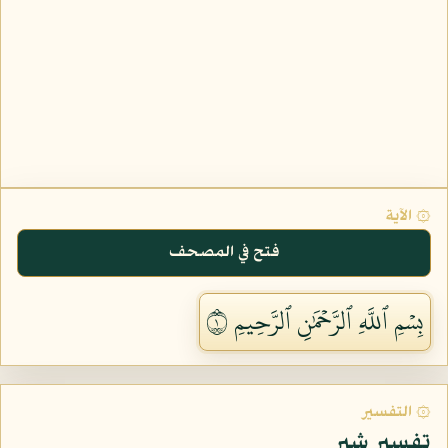
۞ الآية
فتح في المصحف
بِسۡمِ ٱللَّهِ ٱلرَّحۡمَٰنِ ٱلرَّحِيمِ ١
۞ التفسير
تفسير شبر