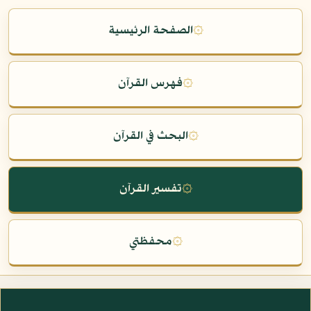
۞
الصفحة الرئيسية
۞
فهرس القرآن
۞
البحث في القرآن
۞
تفسير القرآن
۞
محفظتي