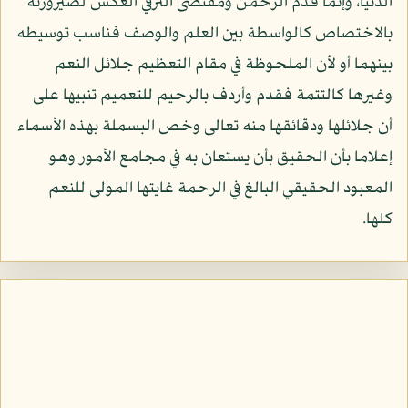
الدنيا، وإنما قدم الرحمن ومقتضى الترقي العكس لصيرورته
بالاختصاص كالواسطة بين العلم والوصف فناسب توسيطه
بينهما أو لأن الملحوظة في مقام التعظيم جلائل النعم
وغيرها كالتتمة فقدم وأردف بالرحيم للتعميم تنبيها على
أن جلائلها ودقائقها منه تعالى وخص البسملة بهذه الأسماء
إعلاما بأن الحقيق بأن يستعان به في مجامع الأمور وهو
المعبود الحقيقي البالغ في الرحمة غايتها المولى للنعم
كلها.