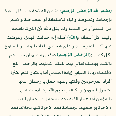
﴿بِسْمِ اللّهِ الرَّحْمَنِ الرَّحِيمِ﴾
آية من الفاتحة ومن كل سورة
بإجماعنا ونصوصنا والباء للاستعانة أو المصاحبة والاسم
من السمو أو من السمة ولم يقل بالله لأن التبرك باسمه
وليعم كل أسمائه و
﴿اللّهِ﴾
أصله إله حذفت الهمزة وعوضت
عنها أداة التعريف وهو علم شخصي للذات المقدس الجامع
لكل كمال و
﴿الرَّحْمَنِ الرَّحِيمِ﴾
صفتان مشبهتان من رحم
بالكسر ووصف تعالى بهما باعتبار غايتهما والرحمن أبلغ
لاقتضاء زيادة المباني زيادة المعاني أما باعتبار الكم لكثرة
أفراد المرحومين وقلتها وعليه حمل يا رحمان الدنيا
لشمول المؤمن والكافر ورحيم الآخرة للاختصاص
بالمؤمن أو باعتبار الكيف وعليه حمل يا رحمان الدنيا
والآخرة ورحيمهما لجسامة نعم الآخرة كلها بخلاف نعم