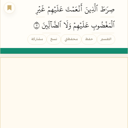
صِرَٰطَ
ٱلَّذِينَ
أَنۡعَمۡتَ
عَلَيۡهِمۡ
غَيۡرِ
ٱلۡمَغۡضُوبِ
عَلَيۡهِمۡ وَلَا
ٱلضَّآلِّينَ
٧
التفسير
حفظ
محفظتي
نسخ
مشاركة