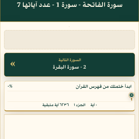
سورة الفاتحة - سورة 1 - عدد آياتها 7
«
السورة التالية
2 - سورة البقرة
٠%
ابدأ ختمتك من فهرس القرآن
۞
٠ آية
الجزء ١
٦٢٣٦ آية متبقية