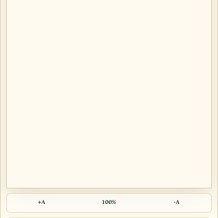
A+
100%
A-