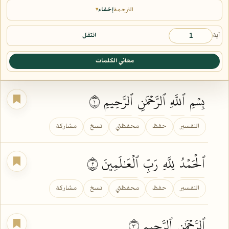
الترجمة
إخفاء
▾
آية
انتقل
معاني الكلمات
بِسۡمِ
ٱللَّهِ
ٱلرَّحۡمَٰنِ
ٱلرَّحِيمِ
١
التفسير
حفظ
محفظتي
نسخ
مشاركة
ٱلۡحَمۡدُ
لِلَّهِ
رَبِّ
ٱلۡعَٰلَمِينَ
٢
التفسير
حفظ
محفظتي
نسخ
مشاركة
ٱلرَّحۡمَٰنِ
ٱلرَّحِيمِ
٣