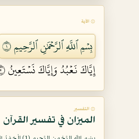
۞ الآية
بِسۡمِ ٱللَّهِ ٱلرَّحۡمَٰنِ ٱلرَّحِيمِ ١
إِيَّاكَ نَعۡبُدُ وَإِيَّاكَ نَسۡتَعِينُ ٥
۞ التفسير
الميزان في تفسير القرآن
بِسْمِ اللّهِ الرَّحْمنِ الرَّحِيمِ (1) الْحَمْدُ للّهِ رَبِّ الْعَالَمِينَ (2) الرَّحْمنِ الرَّحِيمِ (3) مَالِكِ يَوْمِ الدِّينِ (4) إِيَّاكَ نَعْبُدُ وإِيَّاكَ نَسْتَعِينُ (5)