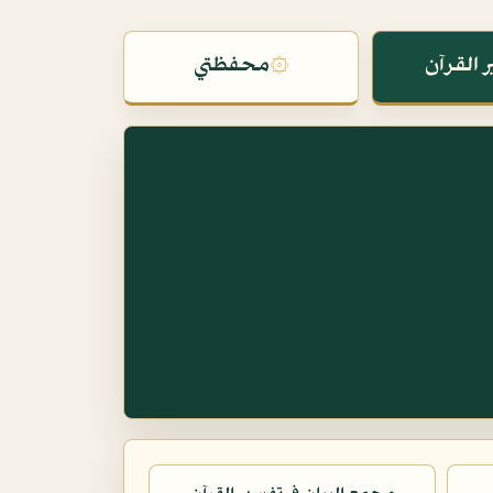
 القرآن
۞
محفظتي