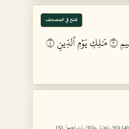
فتح في المصحف
يمِ ٣
مَٰلِكِ يَوۡمِ ٱلدِّينِ ٤