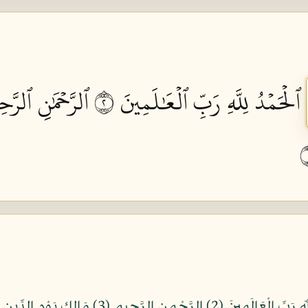
ٱلۡحَمۡدُ لِلَّهِ رَبِّ ٱلۡعَٰلَمِينَ ٢
ٱلرَّحۡمَٰنِ ٱلرَّحِ