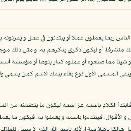
الناس ربما يعملون عملا أو يبتدئون في عمل و يقرنونه 
ك متشرفا، أو ليكون ذكرى يذكرهم به، و مثل ذلك موجو
و شيئا مما صنعوه أو عملوه كدار بنوها أو مؤسسة أس
يبقى المسمى الأول نوع بقاء ببقاء الاسم كمن يسمي ول
بتدأ الكلام باسمه عز اسمه ليكون ما يتضمنه من المع
عال و الأقوال، فيبتدءوا باسمه و يعملوا به، فيكون ما يع
لكا باطلا مبترا، لأنه باسم الله الذي لا سبيل للهلاك و