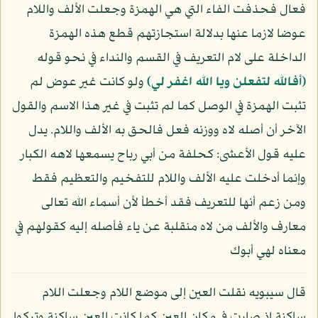
فعال فحذفت الفاء التي هي الهمزة وجعلت الألف واللام
عوضا لازما عنها بدلالة استجازتهم قطع هذه الهمزة
الداخلة على لام التعريف في القسم والنداء في نحو قوله
(أفالله لتفعلن ويا الله اغفر لي)
ولو كانت غير عوض لم
تثبت الهمزة في الوصل كما لم تثبت في غير هذا الاسم والقول
الآخر أن أصله لاه ووزنه فعل فالحق به الألف واللام. يدل
عليه قول الأعشى: كحلفة من أبي رباح يسمعها لاهه الكبار
وإنما أدخلت عليه الألف واللام للتفخيم والتعظيم فقط
ومن زعم أنها للتعريف فقد أخطأ لأن أسماء الله تعالى
معارف والألف من لاه منقلبة عن ياء فأصله إليه كقولهم في
معناه لهي أبوك
قال سيبويه نقلت العين إلى موضع اللام وجعلت اللام
ساكنة إذ صارت في مكان العين كما كانت العين ساكنة وتركوا