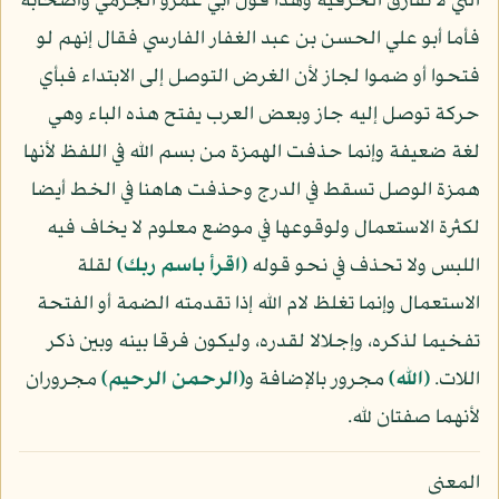
التي لا تفارق الحرفية وهذا قول أبي عمرو الجرمي وأصحابه
فأما أبو علي الحسن بن عبد الغفار الفارسي فقال إنهم لو
فتحوا أو ضموا لجاز لأن الغرض التوصل إلى الابتداء فبأي
حركة توصل إليه جاز وبعض العرب يفتح هذه الباء وهي
لغة ضعيفة وإنما حذفت الهمزة من بسم الله في اللفظ لأنها
همزة الوصل تسقط في الدرج وحذفت هاهنا في الخط أيضا
لكثرة الاستعمال ولوقوعها في موضع معلوم لا يخاف فيه
اللبس ولا تحذف في نحو قوله
﴿اقرأ باسم ربك﴾
لقلة
الاستعمال وإنما تغلظ لام الله إذا تقدمته الضمة أو الفتحة
تفخيما لذكره، وإجلالا لقدره، وليكون فرقا بينه وبين ذكر
اللات.
﴿الله﴾
مجرور بالإضافة و
﴿الرحمن الرحيم﴾
مجروران
لأنهما صفتان لله.
المعنى