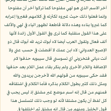
آخر الاسم الذي هو لهي مفتوحا كما تركوا آخر أن مفتوحا
وإنما فعلوا ذلك حيث غيروه لكثرته في كلامهم فغيروا إعرابه
كما غيروا بناءه وهذه دلالة قاطعة لظهور الياء في لهي والألف
على هذا القول منقلبة كما ترى وفي القول الأول زائدة لأنها
ألف فعال وتقول العرب أيضا لاه أبوك تريد لله أبوك قال ذو
الإصبع العدواني: لاه ابن عمك لا أفضلت في حسب عني ولا
أنت دياني فتخزوني أي تسوسني قال سيبويه حذفوا لام
الإضافة واللام الأخرى ولم ينكر بقاء عمل اللام بعد حذفها
فقد حكى سيبويه من قولهم الله لأخرجن يريدون والله
ومثل ذلك كثير يطول الكلام بذكره فأما الكلام في اشتقاقه
فمنهم من قال إنه اسم موضع غير مشتق إذ ليس يجب في
كل لفظ أن يكون مشتقا لأنه لو وجب ذلك لتسلسل هذا
قول الخليل ومنهم من قال إنه مشتق ثم اختلفوا في