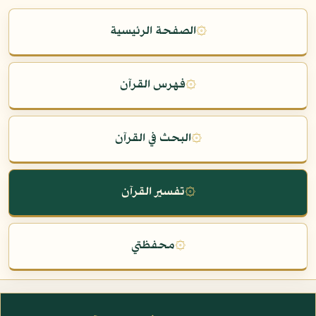
۞
الصفحة الرئيسية
۞
فهرس القرآن
۞
البحث في القرآن
۞
تفسير القرآن
۞
محفظتي