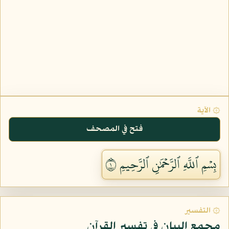
۞ الآية
فتح في المصحف
بِسۡمِ ٱللَّهِ ٱلرَّحۡمَٰنِ ٱلرَّحِيمِ ١
۞ التفسير
مجمع البيان في تفسير القرآن