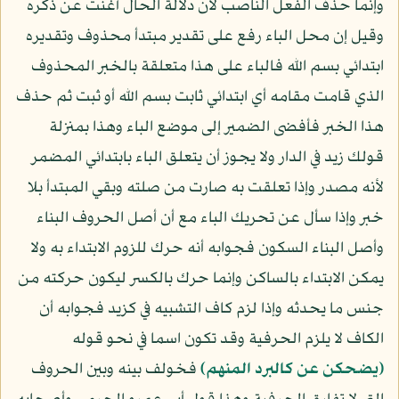
وإنما حذف الفعل الناصب لأن دلالة الحال أغنت عن ذكره
وقيل إن محل الباء رفع على تقدير مبتدأ محذوف وتقديره
ابتدائي بسم الله فالباء على هذا متعلقة بالخبر المحذوف
الذي قامت مقامه أي ابتدائي ثابت بسم الله أو ثبت ثم حذف
هذا الخبر فأفضى الضمير إلى موضع الباء وهذا بمنزلة
قولك زيد في الدار ولا يجوز أن يتعلق الباء بابتدائي المضمر
لأنه مصدر وإذا تعلقت به صارت من صلته وبقي المبتدأ بلا
خبر وإذا سأل عن تحريك الباء مع أن أصل الحروف البناء
وأصل البناء السكون فجوابه أنه حرك للزوم الابتداء به ولا
يمكن الابتداء بالساكن وإنما حرك بالكسر ليكون حركته من
جنس ما يحدثه وإذا لزم كاف التشبيه في كزيد فجوابه أن
الكاف لا يلزم الحرفية وقد تكون اسما في نحو قوله
(يضحكن عن كالبرد المنهم)
فخولف بينه وبين الحروف