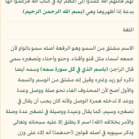
لهم قاتلهم الله عمدوا إلى أعظم آية في كتاب الله فزعموا أنها
بدعة إذا أظهروها وهي
﴿بسم الله الرحمن الرحيم﴾
.
اللغة
الاسم مشتق من السمو وهو الرفعة أصله سمو بالواو لأن
جمعه أسماء مثل قنو وأقناء. وحنو وأحناء وتصغيره سمي
قال الراجز:
(باسم الذي في كل سورة سمه)
وسمه أيضا
ذكره أبو زيد وغيره وقيل إنه مشتق من الوسم والسمة
والأول أصح لأن المحذوف الفاء نحو صلة ووصل وعدة
ووعد لا تدخله همزة الوصل ولأنه كان يجب أن يقال في
تصغيره وسيم، كما يقال وعيدة ووصيلة في تصغير عدة وصلة
والأمر بخلافه (الله) اسم لا يطلق إلا عليه سبحانه وتعالى
وذكر سيبويه في أصله قولين (أحدهما) أنه إلاه على وزن