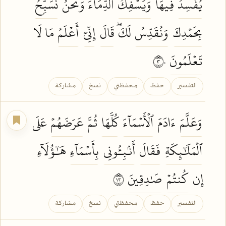
يُفۡسِدُ
فِيهَا
وَيَسۡفِكُ
ٱلدِّمَآءَ وَنَحۡنُ
نُسَبِّحُ
بِحَمۡدِكَ
وَنُقَدِّسُ
لَكَۖ
قَالَ
إِنِّيٓ
أَعۡلَمُ
مَا لَا
تَعۡلَمُونَ
٣٠
التفسير
حفظ
محفظتي
نسخ
مشاركة
وَعَلَّمَ
ءَادَمَ
ٱلۡأَسۡمَآءَ
كُلَّهَا
ثُمَّ
عَرَضَهُمۡ
عَلَى
ٱلۡمَلَٰٓئِكَةِ
فَقَالَ
أَنۢبِـُٔونِي
بِأَسۡمَآءِ
هَٰٓؤُلَآءِ
إِن
كُنتُمۡ
صَٰدِقِينَ
٣١
التفسير
حفظ
محفظتي
نسخ
مشاركة