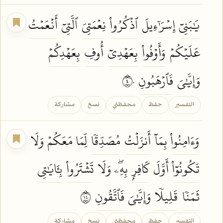
يَٰبَنِيٓ
إِسۡرَٰٓءِيلَ
ٱذۡكُرُواْ
نِعۡمَتِيَ
ٱلَّتِيٓ
أَنۡعَمۡتُ
عَلَيۡكُمۡ
وَأَوۡفُواْ
بِعَهۡدِيٓ
أُوفِ
بِعَهۡدِكُمۡ
وَإِيَّٰيَ
فَٱرۡهَبُونِ
٤٠
التفسير
حفظ
محفظتي
نسخ
مشاركة
وَءَامِنُواْ
بِمَآ
أَنزَلۡتُ
مُصَدِّقٗا
لِّمَا مَعَكُمۡ وَلَا
تَكُونُوٓاْ
أَوَّلَ
كَافِرِۭ
بِهِۦۖ وَلَا
تَشۡتَرُواْ
بِـَٔايَٰتِي
ثَمَنٗا
قَلِيلٗا
وَإِيَّٰيَ
فَٱتَّقُونِ
٤١
التفسير
حفظ
محفظتي
نسخ
مشاركة