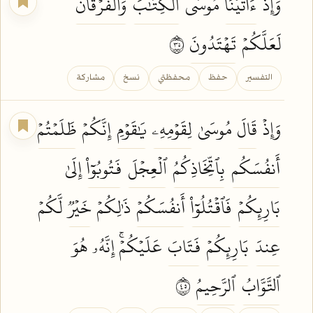
وَإِذۡ
ءَاتَيۡنَا
مُوسَى
ٱلۡكِتَٰبَ
وَٱلۡفُرۡقَانَ
لَعَلَّكُمۡ
تَهۡتَدُونَ
٥٣
التفسير
حفظ
محفظتي
نسخ
مشاركة
وَإِذۡ
قَالَ
مُوسَىٰ
لِقَوۡمِهِۦ
يَٰقَوۡمِ
إِنَّكُمۡ
ظَلَمۡتُمۡ
أَنفُسَكُم
بِٱتِّخَاذِكُمُ
ٱلۡعِجۡلَ
فَتُوبُوٓاْ
إِلَىٰ
بَارِئِكُمۡ
فَٱقۡتُلُوٓاْ
أَنفُسَكُمۡ
ذَٰلِكُمۡ
خَيۡرٞ
لَّكُمۡ
عِندَ
بَارِئِكُمۡ
فَتَابَ
عَلَيۡكُمۡۚ إِنَّهُۥ هُوَ
ٱلتَّوَّابُ
ٱلرَّحِيمُ
٥٤