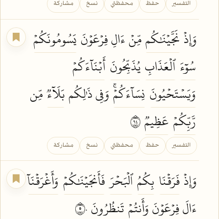
التفسير
حفظ
محفظتي
نسخ
مشاركة
وَإِذۡ
نَجَّيۡنَٰكُم
مِّنۡ ءَالِ فِرۡعَوۡنَ
يَسُومُونَكُمۡ
سُوٓءَ
ٱلۡعَذَابِ
يُذَبِّحُونَ
أَبۡنَآءَكُمۡ
وَيَسۡتَحۡيُونَ
نِسَآءَكُمۡۚ
وَفِي ذَٰلِكُم
بَلَآءٞ
مِّن
رَّبِّكُمۡ
عَظِيمٞ
٤٩
التفسير
حفظ
محفظتي
نسخ
مشاركة
وَإِذۡ
فَرَقۡنَا
بِكُمُ
ٱلۡبَحۡرَ
فَأَنجَيۡنَٰكُمۡ
وَأَغۡرَقۡنَآ
ءَالَ فِرۡعَوۡنَ وَأَنتُمۡ
تَنظُرُونَ
٥٠