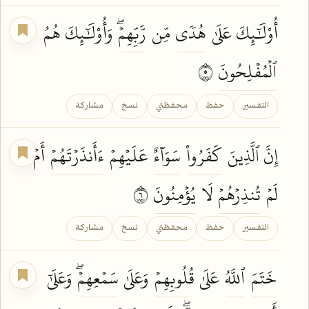
أُوْلَٰٓئِكَ عَلَىٰ
هُدٗى
مِّن
رَّبِّهِمۡۖ
وَأُوْلَٰٓئِكَ هُمُ
ٱلۡمُفۡلِحُونَ
٥
التفسير
حفظ
محفظتي
نسخ
مشاركة
إِنَّ ٱلَّذِينَ
كَفَرُواْ
سَوَآءٌ
عَلَيۡهِمۡ
ءَأَنذَرۡتَهُمۡ
أَمۡ
لَمۡ
تُنذِرۡهُمۡ
لَا
يُؤۡمِنُونَ
٦
التفسير
حفظ
محفظتي
نسخ
مشاركة
خَتَمَ
ٱللَّهُ
عَلَىٰ
قُلُوبِهِمۡ
وَعَلَىٰ
سَمۡعِهِمۡۖ
وَعَلَىٰٓ