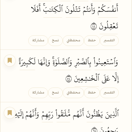
أَنفُسَكُمۡ
وَأَنتُمۡ
تَتۡلُونَ
ٱلۡكِتَٰبَۚ
أَفَلَا
تَعۡقِلُونَ
٤٤
التفسير
حفظ
محفظتي
نسخ
مشاركة
وَٱسۡتَعِينُواْ
بِٱلصَّبۡرِ
وَٱلصَّلَوٰةِۚ
وَإِنَّهَا
لَكَبِيرَةٌ
إِلَّا عَلَى
ٱلۡخَٰشِعِينَ
٤٥
التفسير
حفظ
محفظتي
نسخ
مشاركة
ٱلَّذِينَ
يَظُنُّونَ
أَنَّهُم
مُّلَٰقُواْ
رَبِّهِمۡ
وَأَنَّهُمۡ إِلَيۡهِ
رَٰجِعُونَ
٤٦