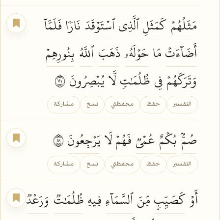
مَثَلُهُمۡ
كَمَثَلِ
ٱلَّذِي
ٱسۡتَوۡقَدَ
نَارٗا
فَلَمَّآ
أَضَآءَتۡ
مَا
حَوۡلَهُۥ
ذَهَبَ
ٱللَّهُ
بِنُورِهِمۡ
وَتَرَكَهُمۡ
فِي
ظُلُمَٰتٖ
لَّا
يُبۡصِرُونَ
١٧
التفسير
حفظ
محفظتي
نسخ
مشاركة
صُمُّۢ
بُكۡمٌ
عُمۡيٞ
فَهُمۡ لَا
يَرۡجِعُونَ
١٨
التفسير
حفظ
محفظتي
نسخ
مشاركة
أَوۡ
كَصَيِّبٖ
مِّنَ
ٱلسَّمَآءِ
فِيهِ
ظُلُمَٰتٞ
وَرَعۡدٞ