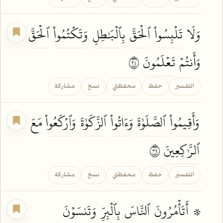
وَلَا
تَلۡبِسُواْ
ٱلۡحَقَّ
بِٱلۡبَٰطِلِ
وَتَكۡتُمُواْ
ٱلۡحَقَّ
وَأَنتُمۡ
تَعۡلَمُونَ
٤٢
التفسير
حفظ
محفظتي
نسخ
مشاركة
وَأَقِيمُواْ
ٱلصَّلَوٰةَ
وَءَاتُواْ
ٱلزَّكَوٰةَ
وَٱرۡكَعُواْ
مَعَ
ٱلرَّٰكِعِينَ
٤٣
التفسير
حفظ
محفظتي
نسخ
مشاركة
۞
أَتَأۡمُرُونَ
ٱلنَّاسَ
بِٱلۡبِرِّ
وَتَنسَوۡنَ