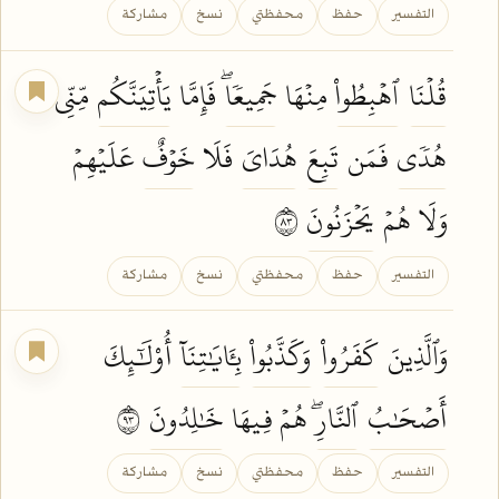
التفسير
حفظ
محفظتي
نسخ
مشاركة
قُلۡنَا
ٱهۡبِطُواْ
مِنۡهَا
جَمِيعٗاۖ
فَإِمَّا
يَأۡتِيَنَّكُم
مِّنِّي
هُدٗى
فَمَن
تَبِعَ
هُدَايَ
فَلَا
خَوۡفٌ
عَلَيۡهِمۡ
وَلَا هُمۡ
يَحۡزَنُونَ
٣٨
التفسير
حفظ
محفظتي
نسخ
مشاركة
وَٱلَّذِينَ
كَفَرُواْ
وَكَذَّبُواْ
بِـَٔايَٰتِنَآ
أُوْلَٰٓئِكَ
أَصۡحَٰبُ
ٱلنَّارِۖ
هُمۡ فِيهَا
خَٰلِدُونَ
٣٩
التفسير
حفظ
محفظتي
نسخ
مشاركة