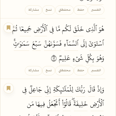
التفسير
حفظ
محفظتي
نسخ
مشاركة
هُوَ ٱلَّذِي
خَلَقَ
لَكُم مَّا فِي
ٱلۡأَرۡضِ
جَمِيعٗا
ثُمَّ
ٱسۡتَوَىٰٓ
إِلَى
ٱلسَّمَآءِ
فَسَوَّىٰهُنَّ
سَبۡعَ
سَمَٰوَٰتٖۚ
وَهُوَ
بِكُلِّ
شَيۡءٍ
عَلِيمٞ
٢٩
التفسير
حفظ
محفظتي
نسخ
مشاركة
وَإِذۡ
قَالَ
رَبُّكَ
لِلۡمَلَٰٓئِكَةِ
إِنِّي
جَاعِلٞ
فِي
ٱلۡأَرۡضِ
خَلِيفَةٗۖ
قَالُوٓاْ
أَتَجۡعَلُ
فِيهَا مَن