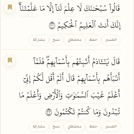
قَالُواْ
سُبۡحَٰنَكَ
لَا
عِلۡمَ
لَنَآ إِلَّا مَا
عَلَّمۡتَنَآۖ
إِنَّكَ أَنتَ
ٱلۡعَلِيمُ
ٱلۡحَكِيمُ
٣٢
التفسير
حفظ
محفظتي
نسخ
مشاركة
قَالَ
يَٰٓـَٔادَمُ
أَنۢبِئۡهُم
بِأَسۡمَآئِهِمۡۖ
فَلَمَّآ
أَنۢبَأَهُم
بِأَسۡمَآئِهِمۡ
قَالَ
أَلَمۡ
أَقُل
لَّكُمۡ
إِنِّيٓ
أَعۡلَمُ
غَيۡبَ
ٱلسَّمَٰوَٰتِ
وَٱلۡأَرۡضِ
وَأَعۡلَمُ
مَا
تُبۡدُونَ
وَمَا
كُنتُمۡ
تَكۡتُمُونَ
٣٣
التفسير
حفظ
محفظتي
نسخ
مشاركة