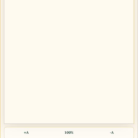
A+
100%
A-