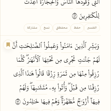
ٱلَّتِي
وَقُودُهَا
ٱلنَّاسُ
وَٱلۡحِجَارَةُۖ
أُعِدَّتۡ
لِلۡكَٰفِرِينَ
٢٤
التفسير
حفظ
محفظتي
نسخ
مشاركة
وَبَشِّرِ
ٱلَّذِينَ
ءَامَنُواْ
وَعَمِلُواْ
ٱلصَّٰلِحَٰتِ
أَنَّ
لَهُمۡ
جَنَّٰتٖ
تَجۡرِي
مِن
تَحۡتِهَا
ٱلۡأَنۡهَٰرُۖ
كُلَّمَا
رُزِقُواْ
مِنۡهَا مِن
ثَمَرَةٖ
رِّزۡقٗا
قَالُواْ
هَٰذَا ٱلَّذِي
رُزِقۡنَا
مِن
قَبۡلُۖ
وَأُتُواْ
بِهِۦ
مُتَشَٰبِهٗاۖ
وَلَهُمۡ
فِيهَآ
أَزۡوَٰجٞ
مُّطَهَّرَةٞۖ
وَهُمۡ فِيهَا
خَٰلِدُونَ
٢٥