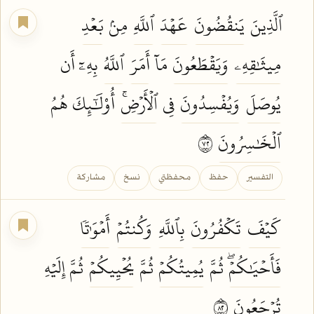
ٱلَّذِينَ
يَنقُضُونَ
عَهۡدَ
ٱللَّهِ
مِنۢ
بَعۡدِ
مِيثَٰقِهِۦ
وَيَقۡطَعُونَ
مَآ
أَمَرَ
ٱللَّهُ
بِهِۦٓ أَن
يُوصَلَ
وَيُفۡسِدُونَ
فِي
ٱلۡأَرۡضِۚ
أُوْلَٰٓئِكَ هُمُ
ٱلۡخَٰسِرُونَ
٢٧
التفسير
حفظ
محفظتي
نسخ
مشاركة
كَيۡفَ
تَكۡفُرُونَ
بِٱللَّهِ
وَكُنتُمۡ
أَمۡوَٰتٗا
فَأَحۡيَٰكُمۡۖ
ثُمَّ
يُمِيتُكُمۡ
ثُمَّ
يُحۡيِيكُمۡ
ثُمَّ إِلَيۡهِ
تُرۡجَعُونَ
٢٨