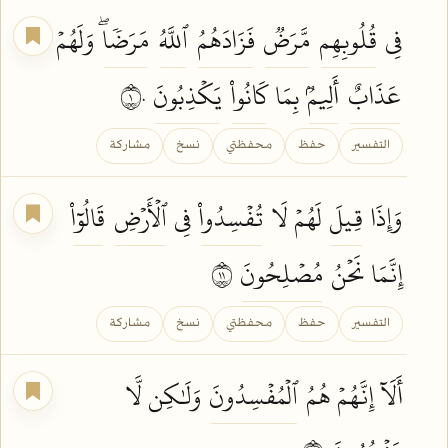
فِي
قُلُوبِهِم
مَّرَضٞ
فَزَادَهُمُ
ٱللَّهُ
مَرَضٗاۖ
وَلَهُمۡ
عَذَابٌ
أَلِيمُۢ
بِمَا
كَانُواْ
يَكۡذِبُونَ
١٠
التفسير
حفظ
محفظتي
نسخ
مشاركة
وَإِذَا
قِيلَ
لَهُمۡ لَا
تُفۡسِدُواْ
فِي
ٱلۡأَرۡضِ
قَالُوٓاْ
إِنَّمَا نَحۡنُ
مُصۡلِحُونَ
١١
التفسير
حفظ
محفظتي
نسخ
مشاركة
أَلَآ إِنَّهُمۡ هُمُ
ٱلۡمُفۡسِدُونَ
وَلَٰكِن لَّا