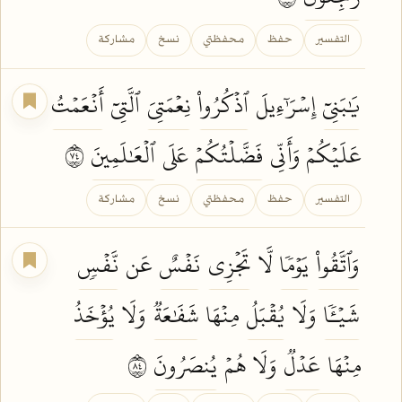
التفسير
حفظ
محفظتي
نسخ
مشاركة
يَٰبَنِيٓ
إِسۡرَٰٓءِيلَ
ٱذۡكُرُواْ
نِعۡمَتِيَ
ٱلَّتِيٓ
أَنۡعَمۡتُ
عَلَيۡكُمۡ وَأَنِّي
فَضَّلۡتُكُمۡ
عَلَى
ٱلۡعَٰلَمِينَ
٤٧
التفسير
حفظ
محفظتي
نسخ
مشاركة
وَٱتَّقُواْ
يَوۡمٗا
لَّا
تَجۡزِي
نَفۡسٌ
عَن
نَّفۡسٖ
شَيۡـٔٗا
وَلَا
يُقۡبَلُ
مِنۡهَا
شَفَٰعَةٞ
وَلَا
يُؤۡخَذُ
مِنۡهَا
عَدۡلٞ
وَلَا هُمۡ
يُنصَرُونَ
٤٨