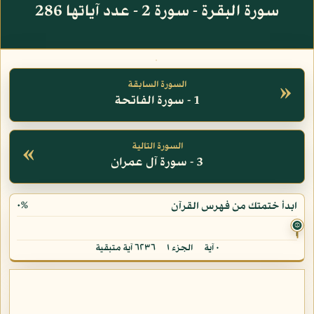
سورة البقرة - سورة 2 - عدد آياتها 286
»
السورة السابقة
1 - سورة الفاتحة
«
السورة التالية
3 - سورة آل عمران
٠%
ابدأ ختمتك من فهرس القرآن
۞
٠ آية
الجزء ١
٦٢٣٦ آية متبقية