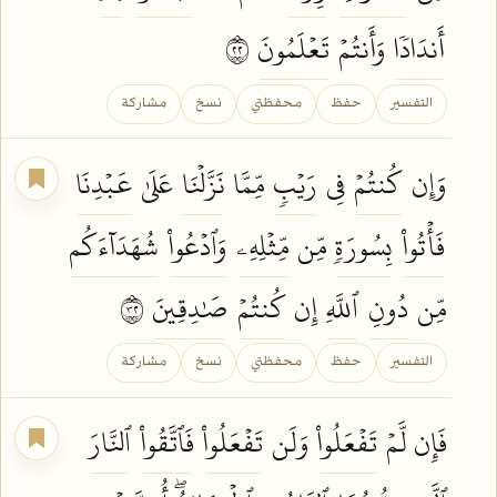
أَندَادٗا
وَأَنتُمۡ
تَعۡلَمُونَ
٢٢
التفسير
حفظ
محفظتي
نسخ
مشاركة
وَإِن
كُنتُمۡ
فِي
رَيۡبٖ
مِّمَّا
نَزَّلۡنَا
عَلَىٰ
عَبۡدِنَا
فَأۡتُواْ
بِسُورَةٖ
مِّن
مِّثۡلِهِۦ
وَٱدۡعُواْ
شُهَدَآءَكُم
مِّن
دُونِ
ٱللَّهِ
إِن
كُنتُمۡ
صَٰدِقِينَ
٢٣
التفسير
حفظ
محفظتي
نسخ
مشاركة
فَإِن لَّمۡ
تَفۡعَلُواْ
وَلَن
تَفۡعَلُواْ
فَٱتَّقُواْ
ٱلنَّارَ