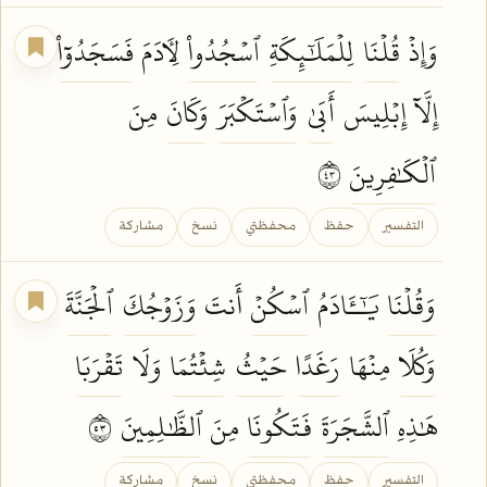
وَإِذۡ
قُلۡنَا
لِلۡمَلَٰٓئِكَةِ
ٱسۡجُدُواْ
لِأٓدَمَ
فَسَجَدُوٓاْ
إِلَّآ إِبۡلِيسَ
أَبَىٰ
وَٱسۡتَكۡبَرَ
وَكَانَ
مِنَ
ٱلۡكَٰفِرِينَ
٣٤
التفسير
حفظ
محفظتي
نسخ
مشاركة
وَقُلۡنَا
يَٰٓـَٔادَمُ
ٱسۡكُنۡ
أَنتَ
وَزَوۡجُكَ
ٱلۡجَنَّةَ
وَكُلَا
مِنۡهَا
رَغَدًا
حَيۡثُ
شِئۡتُمَا
وَلَا
تَقۡرَبَا
هَٰذِهِ
ٱلشَّجَرَةَ
فَتَكُونَا
مِنَ
ٱلظَّٰلِمِينَ
٣٥
التفسير
حفظ
محفظتي
نسخ
مشاركة