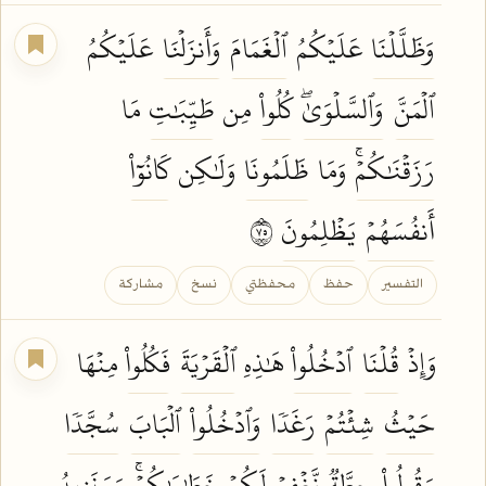
وَظَلَّلۡنَا
عَلَيۡكُمُ
ٱلۡغَمَامَ
وَأَنزَلۡنَا
عَلَيۡكُمُ
ٱلۡمَنَّ
وَٱلسَّلۡوَىٰۖ
كُلُواْ
مِن
طَيِّبَٰتِ
مَا
رَزَقۡنَٰكُمۡۚ
وَمَا
ظَلَمُونَا
وَلَٰكِن
كَانُوٓاْ
أَنفُسَهُمۡ
يَظۡلِمُونَ
٥٧
التفسير
حفظ
محفظتي
نسخ
مشاركة
وَإِذۡ
قُلۡنَا
ٱدۡخُلُواْ
هَٰذِهِ
ٱلۡقَرۡيَةَ
فَكُلُواْ
مِنۡهَا
حَيۡثُ
شِئۡتُمۡ
رَغَدٗا
وَٱدۡخُلُواْ
ٱلۡبَابَ
سُجَّدٗا
وَقُولُواْ
حِطَّةٞ
نَّغۡفِرۡ
لَكُمۡ
خَطَٰيَٰكُمۡۚ
وَسَنَزِيدُ