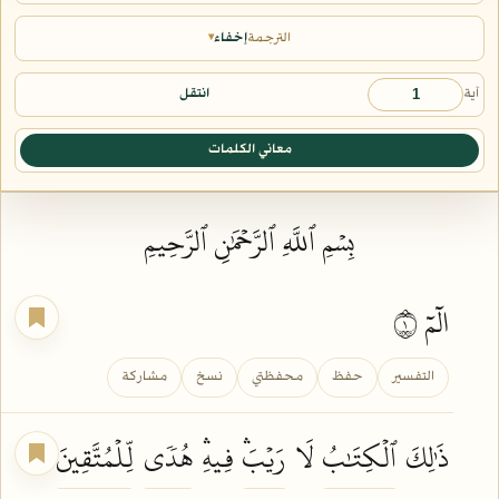
الترجمة
إخفاء
▾
آية
انتقل
معاني الكلمات
بِسۡمِ ٱللَّهِ ٱلرَّحۡمَٰنِ ٱلرَّحِيمِ
الٓمٓ ١
التفسير
حفظ
محفظتي
نسخ
مشاركة
ذَٰلِكَ
ٱلۡكِتَٰبُ
لَا
رَيۡبَۛ
فِيهِۛ
هُدٗى
لِّلۡمُتَّقِينَ