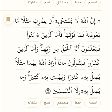
التفسير
حفظ
محفظتي
نسخ
مشاركة
۞ إِنَّ
ٱللَّهَ
لَا
يَسۡتَحۡيِۦٓ
أَن
يَضۡرِبَ
مَثَلٗا
مَّا
بَعُوضَةٗ
فَمَا
فَوۡقَهَاۚ
فَأَمَّا ٱلَّذِينَ
ءَامَنُواْ
فَيَعۡلَمُونَ
أَنَّهُ
ٱلۡحَقُّ
مِن
رَّبِّهِمۡۖ
وَأَمَّا ٱلَّذِينَ
كَفَرُواْ
فَيَقُولُونَ
مَاذَآ
أَرَادَ
ٱللَّهُ
بِهَٰذَا
مَثَلٗاۘ
يُضِلُّ
بِهِۦ
كَثِيرٗا
وَيَهۡدِي
بِهِۦ
كَثِيرٗاۚ
وَمَا
يُضِلُّ
بِهِۦٓ إِلَّا
ٱلۡفَٰسِقِينَ
٢٦
التفسير
حفظ
محفظتي
نسخ
مشاركة