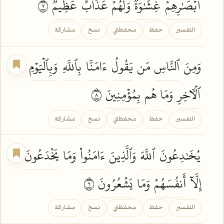
أَبۡصَٰرِهِمۡ
غِشَٰوَةٞۖ
وَلَهُمۡ
عَذَابٌ
عَظِيمٞ
٧
التفسير
حفظ
محفظتي
نسخ
مشاركة
وَمِنَ
ٱلنَّاسِ
مَن
يَقُولُ
ءَامَنَّا
بِٱللَّهِ
وَبِٱلۡيَوۡمِ
ٱلۡأٓخِرِ
وَمَا هُم
بِمُؤۡمِنِينَ
٨
التفسير
حفظ
محفظتي
نسخ
مشاركة
يُخَٰدِعُونَ
ٱللَّهَ
وَٱلَّذِينَ
ءَامَنُواْ
وَمَا
يَخۡدَعُونَ
إِلَّآ
أَنفُسَهُمۡ
وَمَا
يَشۡعُرُونَ
٩
التفسير
حفظ
محفظتي
نسخ
مشاركة