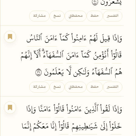
يَشۡعُرُونَ
١٢
التفسير
حفظ
محفظتي
نسخ
مشاركة
وَإِذَا
قِيلَ
لَهُمۡ
ءَامِنُواْ
كَمَآ
ءَامَنَ
ٱلنَّاسُ
قَالُوٓاْ
أَنُؤۡمِنُ
كَمَآ
ءَامَنَ
ٱلسُّفَهَآءُۗ
أَلَآ إِنَّهُمۡ
هُمُ
ٱلسُّفَهَآءُ
وَلَٰكِن لَّا
يَعۡلَمُونَ
١٣
التفسير
حفظ
محفظتي
نسخ
مشاركة
وَإِذَا
لَقُواْ
ٱلَّذِينَ
ءَامَنُواْ
قَالُوٓاْ
ءَامَنَّا
وَإِذَا
خَلَوۡاْ
إِلَىٰ
شَيَٰطِينِهِمۡ
قَالُوٓاْ
إِنَّا مَعَكُمۡ إِنَّمَا