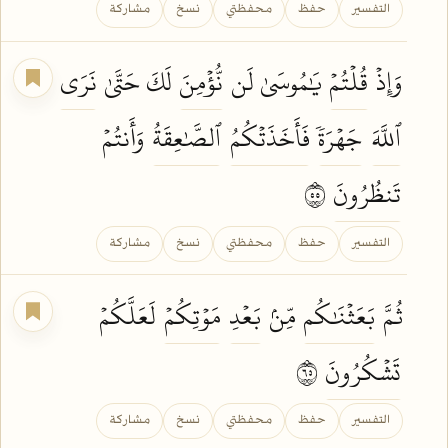
التفسير
حفظ
محفظتي
نسخ
مشاركة
وَإِذۡ
قُلۡتُمۡ
يَٰمُوسَىٰ لَن
نُّؤۡمِنَ
لَكَ حَتَّىٰ
نَرَى
ٱللَّهَ
جَهۡرَةٗ
فَأَخَذَتۡكُمُ
ٱلصَّٰعِقَةُ
وَأَنتُمۡ
تَنظُرُونَ
٥٥
التفسير
حفظ
محفظتي
نسخ
مشاركة
ثُمَّ
بَعَثۡنَٰكُم
مِّنۢ
بَعۡدِ
مَوۡتِكُمۡ
لَعَلَّكُمۡ
تَشۡكُرُونَ
٥٦
التفسير
حفظ
محفظتي
نسخ
مشاركة