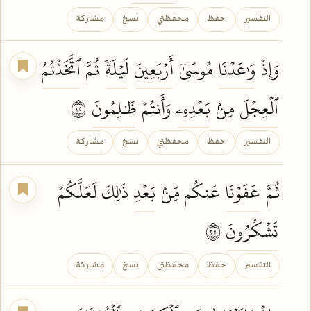
التفسير
حفظ
محفظتي
نسخ
مشاركة
وَإِذۡ
وَٰعَدۡنَا
مُوسَىٰٓ
أَرۡبَعِينَ
لَيۡلَةٗ
ثُمَّ
ٱتَّخَذۡتُمُ
ٱلۡعِجۡلَ
مِنۢ
بَعۡدِهِۦ
وَأَنتُمۡ
ظَٰلِمُونَ
٥١
التفسير
حفظ
محفظتي
نسخ
مشاركة
ثُمَّ
عَفَوۡنَا
عَنكُم مِّنۢ
بَعۡدِ
ذَٰلِكَ لَعَلَّكُمۡ
تَشۡكُرُونَ
٥٢
التفسير
حفظ
محفظتي
نسخ
مشاركة