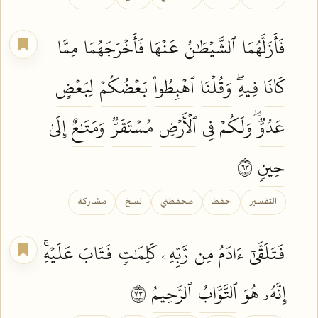
فَأَزَلَّهُمَا
ٱلشَّيۡطَٰنُ
عَنۡهَا
فَأَخۡرَجَهُمَا
مِمَّا
كَانَا
فِيهِۖ
وَقُلۡنَا
ٱهۡبِطُواْ
بَعۡضُكُمۡ
لِبَعۡضٍ
عَدُوّٞۖ
وَلَكُمۡ فِي
ٱلۡأَرۡضِ
مُسۡتَقَرّٞ
وَمَتَٰعٌ
إِلَىٰ
حِينٖ
٣٦
التفسير
حفظ
محفظتي
نسخ
مشاركة
فَتَلَقَّىٰٓ
ءَادَمُ مِن
رَّبِّهِۦ
كَلِمَٰتٖ
فَتَابَ
عَلَيۡهِۚ
إِنَّهُۥ هُوَ
ٱلتَّوَّابُ
ٱلرَّحِيمُ
٣٧