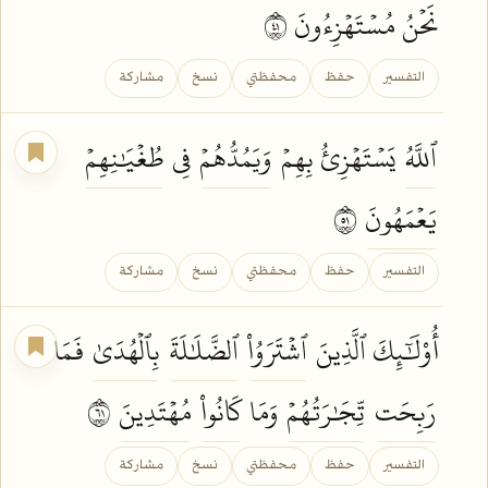
نَحۡنُ مُسۡتَهۡزِءُونَ ١٤
التفسير
حفظ
محفظتي
نسخ
مشاركة
ٱللَّهُ
يَسۡتَهۡزِئُ بِهِمۡ
وَيَمُدُّهُمۡ
فِي
طُغۡيَٰنِهِمۡ
يَعۡمَهُونَ
١٥
التفسير
حفظ
محفظتي
نسخ
مشاركة
أُوْلَٰٓئِكَ ٱلَّذِينَ
ٱشۡتَرَوُاْ
ٱلضَّلَٰلَةَ
بِٱلۡهُدَىٰ
فَمَا
رَبِحَت
تِّجَٰرَتُهُمۡ
وَمَا
كَانُواْ
مُهۡتَدِينَ
١٦
التفسير
حفظ
محفظتي
نسخ
مشاركة