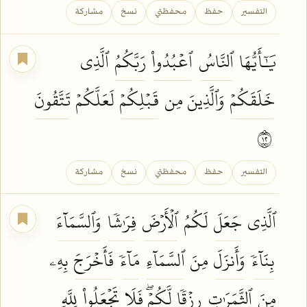
التفسير
حفظ
محفظتي
نسخ
مشاركة
يَٰٓأَيُّهَا
ٱلنَّاسُ
ٱعۡبُدُواْ
رَبَّكُمُ
ٱلَّذِي
خَلَقَكُمۡ
وَٱلَّذِينَ مِن
قَبۡلِكُمۡ
لَعَلَّكُمۡ
تَتَّقُونَ
٢١
التفسير
حفظ
محفظتي
نسخ
مشاركة
ٱلَّذِي
جَعَلَ
لَكُمُ
ٱلۡأَرۡضَ
فِرَٰشٗا
وَٱلسَّمَآءَ
بِنَآءٗ
وَأَنزَلَ
مِنَ
ٱلسَّمَآءِ
مَآءٗ
فَأَخۡرَجَ
بِهِۦ
مِنَ
ٱلثَّمَرَٰتِ
رِزۡقٗا
لَّكُمۡۖ فَلَا
تَجۡعَلُواْ
لِلَّهِ