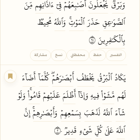
وَبَرۡقٞ
يَجۡعَلُونَ
أَصَٰبِعَهُمۡ فِيٓ
ءَاذَانِهِم
مِّنَ
ٱلصَّوَٰعِقِ
حَذَرَ
ٱلۡمَوۡتِۚ
وَٱللَّهُ
مُحِيطُۢ
بِٱلۡكَٰفِرِينَ
١٩
التفسير
حفظ
محفظتي
نسخ
مشاركة
يَكَادُ
ٱلۡبَرۡقُ
يَخۡطَفُ
أَبۡصَٰرَهُمۡۖ
كُلَّمَآ
أَضَآءَ
لَهُم
مَّشَوۡاْ
فِيهِ وَإِذَآ
أَظۡلَمَ
عَلَيۡهِمۡ
قَامُواْۚ
وَلَوۡ
شَآءَ
ٱللَّهُ
لَذَهَبَ
بِسَمۡعِهِمۡ
وَأَبۡصَٰرِهِمۡۚ
إِنَّ
ٱللَّهَ
عَلَىٰ
كُلِّ
شَيۡءٖ
قَدِيرٞ
٢٠