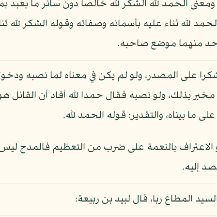
ا ومعنى الحمد لله الشكر لله خالصا دون سائر ما يعبد 
4 ) وقال بعضهم: الحمد لله ثناء عليه بأسمائه وصفاته وقوله الشكر ل
احد منهما موضع صاحبه.
را على المصدر، ولو لم يكن في معناه لما نصبه ودخول ا
ي مخبر بذلك، ولو نصبه فقال حمدا لله أفاد أن القائل
 ما بيناه، والتقدير: قوله الحمد لله.
 الاعتراف بالنعمة على ضرب من التعظيم فالمدح ليس 
د إليه.
سيد المطاع ربا، قال لبيد بن ربيعة: