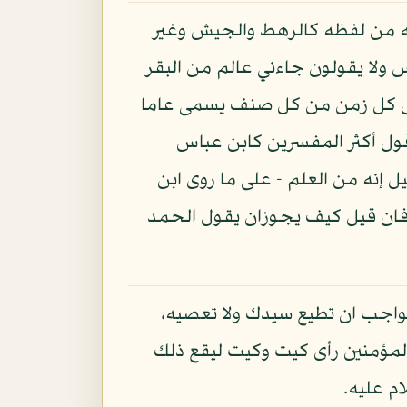
 له من لفظه كالرهط والجيش وغير
س ولا يقولون جاءني عالم من البقر
هل كل زمن من كل صنف يسمى عاما
خندف ( 8 ) هامة هذا العالم وهذا قول أكثر المفسرين كابن عباس
ل إنه من العلم - على ما روى ابن
فان قيل كيف يجوزان يقول الحمد
الواجب ان تطيع سيدك ولا تعصيه،
 المؤمنين رأى كيت وكيت ليقع ذلك
ام عليه.