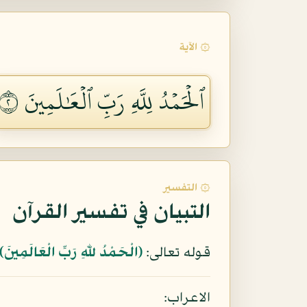
۞ الآية
ٱلۡحَمۡدُ لِلَّهِ رَبِّ ٱلۡعَٰلَمِينَ ٢
۞ التفسير
التبيان في تفسير القرآن
قوله تعالى:
﴿الْحَمْدُ للّهِ رَبِّ الْعَالَمِينَ﴾
الاعراب: