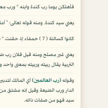
فأهلكن يوما رب كندة وابنه * ورب معد بين خبت (
يعني سيد كندة. ومنه قوله تعالى: " أ
كانوا كسالئة ( 7 ) حمفاء إذ حقنت * سلائها في أديم غير مربوب
يعني غير مصلح ومنه قيل فلان رب ضيع
التربية يقال ربيته وربيته بمعنى واحد و
وقوله
(رب العالمين)
أي المالك لتدبير
الدار ورب الضيعة وقيل إنه مشتق من ا
سيد فهو من صفات ذاته.