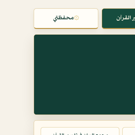
 القرآن
۞
محفظتي