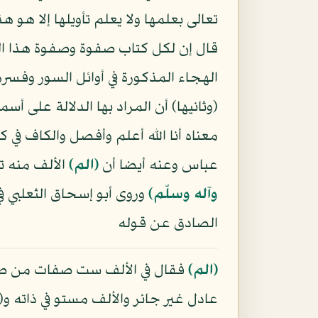
تعالى بعلمها ولا يعلم تأويلها إلا هو 
قال إن لكل كتاب صفوة وصفوة هذا الك
الهجاء المذكورة في أوائل السور وفس
(وثانيها) أن المراد بها الدلالة على أسم
معناه أنا الله أعلم وأفصل والكاف ف
عباس وعنه أيضا أن
﴿الم﴾
الألف منه ت
وآله وسلّم)
وروى أبو إسحاق الثعلبي 
الصادق عن قوله
﴿الم﴾
فقال في الألف ست صفات من صفات ا
عادل غير جائر والألف مستو في ذاته و(ال