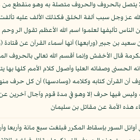
ف لا يتصل بالحروف والحروف متصلة به وهو منقطع من غ
لله عز وجل سبب ألفة الخلق فكذلك الألف عليه تألفت 
ن الناس تأليفها لعلموا اسم الله الأعظم تقول الر وحم
ن سعيد بن جبير (ورابعها) أنها أسماء القرآن عن قتادة (
رمة قال الأخفش وإنما أقسم الله تعالى بالحروف المع
ئه الحسنى وصفاته العليا وأصول كلام الأمم كلها بها ي
 أن القرآن كتابه وكلامه (وسادسها) أن كل حرف منها 
ه وليس فيها حرف إلا وهو في مدة قوم وآجال آخرين عن أ
بقاء هذه الأمة عن مقاتل بن سليمان
أوائل السور بإسقاط المكرر فبلغت سبع مائة وأربعا وأ