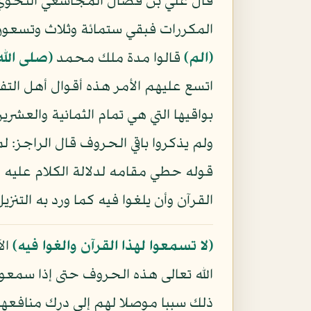
قال علي بن فضال المجاشعي النحوي
المكررات فبقي ستمائة وثلاث وتسعون و
﴿الم﴾
قالوا مدة ملك محمد
(صلى الله
اتسع عليهم الأمر هذه أقوال أهل التفس
بواقيها التي هي تمام الثمانية والعشر
ولم يذكروا باقي الحروف قال الراجز: ل
قوله حطي مقامه لدلالة الكلام عليه (و
القرآن وأن يلغوا فيه كما ورد به التنز
﴿لا تسمعوا لهذا القرآن والغوا فيه﴾
الآ
الله تعالى هذه الحروف حتى إذا سمعوا
ذلك سببا موصلا لهم إلى درك منافعه