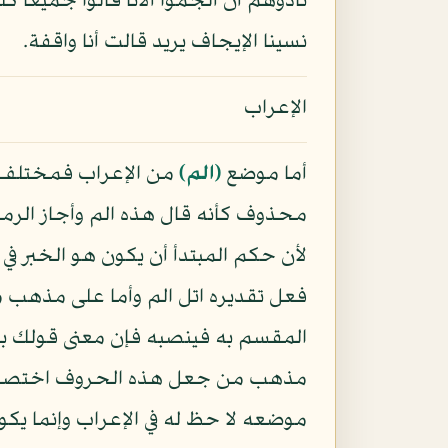
نادوهم أن ألجموا ألاتا قالوا جميعا كله
نسينا الإيجاف يريد قالت أنا واقفة.
الإعراب
أما موضع
﴿الم﴾
من الإعراب فمختلف 
محذوف كأنه قال هذه الم وأجاز الرما
لأن حكم المبتدأ أن يكون هو الخبر 
فعل تقديره اتل الم وأما على مذهب
المقسم به فينصبه فإن معنى قولك بال
مذهب من جعل هذه الحروف اختصارا من
موضعه لا حظ له في الإعراب وإنما يكون