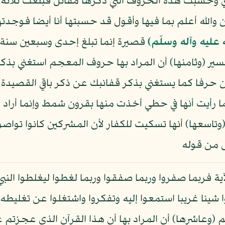
 وحسبت هذه الحروف التي ذكرها مقاتل فبلغت ثلاث
الله أعلم بما فيها وأقول قد حسبتها أنا أيضا فوجدته
 عليه وآله وسلّم)
قصيرة إنما تبلغ إحدى وسبعين سنة
ير (وثامنها) أن المراد بها حروف المعجم استغني بذكر 
ين حرفا كما يستغني بذكر قفانبك عن ذكر باقي القصيدة 
ما رأيت أنها في حطي أخذت منها بقرون شمط وإنما أراد ال
تاسعها) أنها تسكيت للكفار لأن المشركين كانوا تواصوا
يل من قوله
ية فربما صفروا وربما صفقوا وربما لغطوا ليغلطوا النب
 شيئا غريبا استمعوا إليه وتفكروا واشتغلوا عن تغليط
م (وعاشرها) أن المراد بها أن هذا القرآن الذي عج