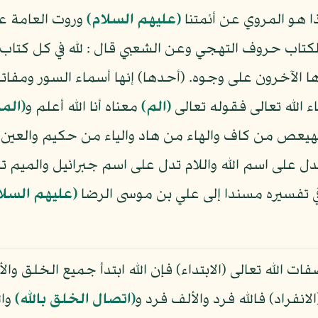
هذا هو المروي عن أئمتنا
(عليهم السلام)
وروت العامة ع
تاب حروف التهجي وعن الشعبي قال : لله في كل كتاب 
رها الآخرون على وجوه. (أحدها) إنها أسماء السور ومف
اء الله تعالى فقوله تعالى
﴿الم﴾
معناه أنا الله أعلم و
﴿المر
ي كهيعص من كاف والهاء من هاد والياء من حكيم والعي
دل على اسم الله واللام تدل على اسم جبرائيل والمي
في تفسيره مسندا إلى علي بن موسى الرضا
(عليهم السلا
لله تعالى (الابتداء) فإن الله ابتدأ جميع الخلق والأ
انفراد) فالله فرد والألف فرد و
(اتصال الخلق بالله)
وال