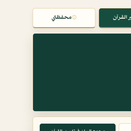
 القرآن
۞
محفظتي