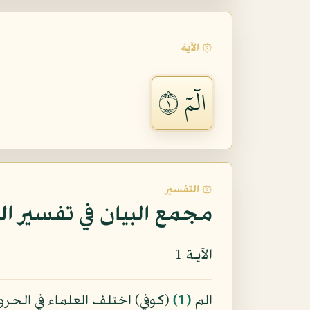
۞ الآية
الٓمٓ ١
۞ التفسير
مجمع البيان في تفسير ال
الآيـة 1
الم
﴿1﴾
(كوفي) اختلف العلماء في الحر