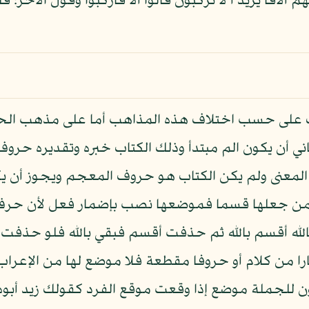
م ألافا يريد أ لا تركبون قالوا ألا فاركبوا وقول الآخر: 
على حسب اختلاف هذه المذاهب أما على مذهب الحس
ني أن يكون الم مبتدأ وذلك الكتاب خبره وتقديره حرو
في المعنى ولم يكن الكتاب هو حروف المعجم ويجوز أن 
 من جعلها قسما فموضعها نصب بإضمار فعل لأن حرف
له أقسم بالله ثم حذفت أقسم فبقي بالله فلو حذفت الب
 كلام أو حروفا مقطعة فلا موضع لها من الإعراب لأن
 للجملة موضع إذا وقعت موقع الفرد كقولك زيد أبوه قائ