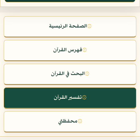
۞
الصفحة الرئيسية
۞
فهرس القرآن
۞
البحث في القرآن
۞
تفسير القرآن
۞
محفظتي