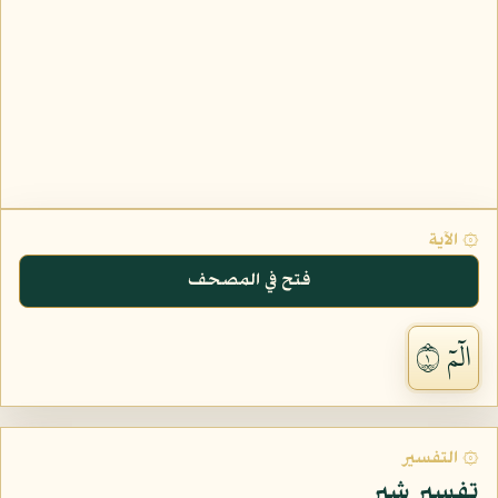
۞ الآية
فتح في المصحف
الٓمٓ ١
۞ التفسير
تفسير شبر