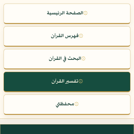
۞
الصفحة الرئيسية
۞
فهرس القرآن
۞
البحث في القرآن
۞
تفسير القرآن
۞
محفظتي