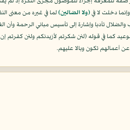
صفة للمعرفة إجراء للموصول مجرى النكرة إذ لم يقص
إنما دخلت لا في
(ولا الضالين)
لما في غيره من معنى النف
لضلال تأدبا وإشارة إلى تأسيس مباني الرحمة وأن ال
عيد كما في قوله ﴿لئن شكرتم لأزيدنكم ولئن كفرتم إن 
 عن أعمالهم تكون وبالا عليهم.