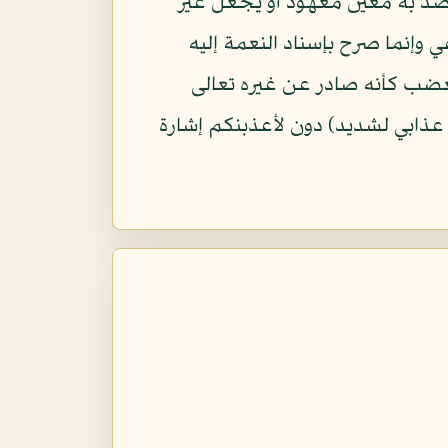
د به معين معهود أو يجعل غير
ي وإنما صرح بإسناد النعمة إليه
غضب كأنه صادر عن غيره تعالى
عذابي لشديد) دون لأعذبنكم إشارة