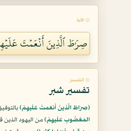
۞ الآية
صِرَٰطَ ٱلَّذِينَ أَنۡعَمۡتَ عَلَيۡهِم
۞ التفسير
تفسير شبر
﴿صِرَاطَ الَّذِينَ أَنعَمتَ عَلَيهِمْ﴾
بالتوفيق
المَغضُوبِ عَلَيهِمْ﴾
من اليهود الذين ق