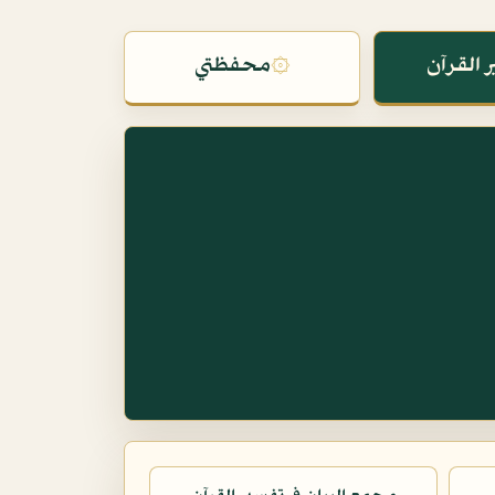
 القرآن
۞
محفظتي