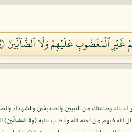
ۡ غَيۡرِ ٱلۡمَغۡضُوبِ عَلَيۡهِمۡ وَلَا ٱلضَّآلِّينَ ٧
 لدينك وطاعتك من النبيين والصديقين والشهداء وال
ال الله فيهم من لعنه الله وغضب عليه
﴿وَلاَ الضَّالِّينَ﴾
ال