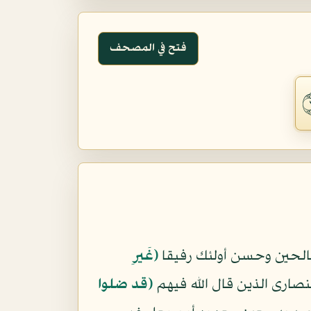
فتح في المصحف
صالحين وحسن أولئك رفيقا
﴿غَيرِ
نصارى الذين قال الله فيهم
(قد ضلوا