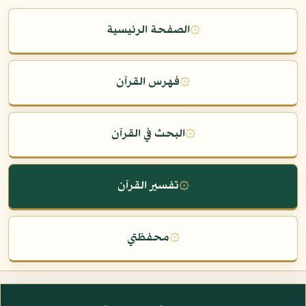
۞
الصفحة الرئيسية
۞
فهرس القرآن
۞
البحث في القرآن
۞
تفسير القرآن
۞
محفظتي