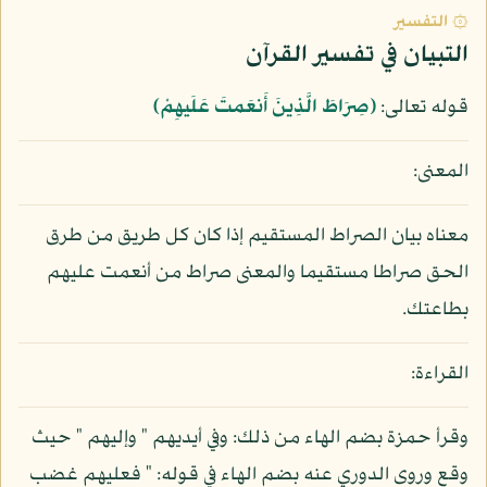
۞ التفسير
التبيان في تفسير القرآن
قوله تعالى:
﴿صِرَاطَ الَّذِينَ أَنعَمتَ عَلَيهِمْ﴾
المعنى:
معناه بيان الصراط المستقيم إذا كان كل طريق من طرق
الحق صراطا مستقيما والمعنى صراط من أنعمت عليهم
بطاعتك.
القراءة:
وقرأ حمزة بضم الهاء من ذلك: وفي أيديهم " وإليهم " حيث
وقع وروى الدوري عنه بضم الهاء في قوله: " فعليهم غضب