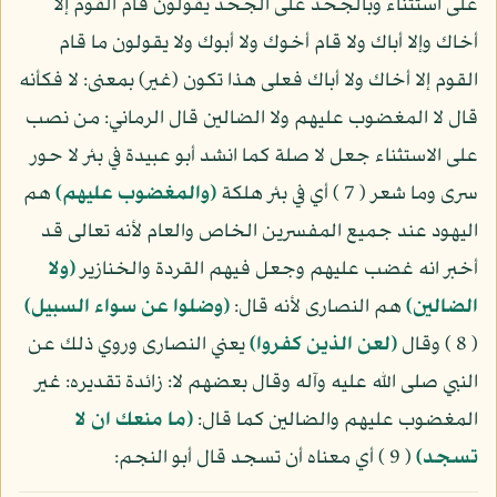
على استثناء وبالجحد على الجحد يقولون قام القوم إلا
أخاك وإلا أباك ولا قام أخوك ولا أبوك ولا يقولون ما قام
القوم إلا أخاك ولا أباك فعلى هذا تكون (غير) بمعنى: لا فكأنه
قال لا المغضوب عليهم ولا الضالين قال الرماني: من نصب
على الاستثناء جعل لا صلة كما انشد أبو عبيدة في بئر لا حور
سرى وما شعر ( 7 ) أي في بئر هلكة
(والمغضوب عليهم)
هم
اليهود عند جميع المفسرين الخاص والعام لأنه تعالى قد
أخبر انه غضب عليهم وجعل فيهم القردة والخنازير
(ولا
الضالين)
هم النصارى لأنه قال:
(وضلوا عن سواء السبيل)
( 8 ) وقال
(لعن الذين كفروا)
يعني النصارى وروي ذلك عن
النبي صلى الله عليه وآله وقال بعضهم لا: زائدة تقديره: غير
المغضوب عليهم والضالين كما قال:
(ما منعك ان لا
تسجد)
( 9 ) أي معناه أن تسجد قال أبو النجم: