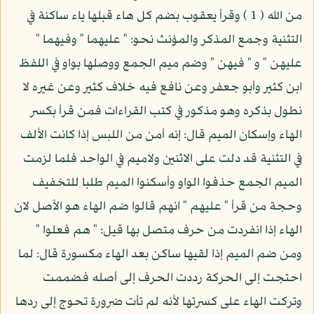
من الله ( 1 ) وقرأ يعقوب بضم كل هاء قبلها ياء ساكنة في
التثنية وجمع المذكر والمؤنث نحو: " عليهما " وفيهما "
عليهن " و " فيهن " وضم ميم الجمع ووصلها بواو في اللفظ
ابن كثير وأبو جعفر وعن نافع فيه خلاف كثير وعن غيره لا
نطول بذكره وهو مذكور في كتب القراءات فمن قرأ بكسر
الهاء وإسكان الميم قال: إنه أمن من اللبس إذا كانت الألف
في التثنية قد دلت على الاثنين ولاميم في الواحد فلما لزمت
الميم الجمع حذفوا الواو وأسكنوا الميم طلبا للتخفيف
وحجة من قرأ " عليهم " انهم قالوا ضم الهاء هو الأصل لان
الهاء إذا انفردت من حرف متصل بها قيل: " هم فعلوا "
ومن ضم الميم إذا لقيها ساكن بعد الهاء مكسورة قال: لما
احتجت إلى الحركة رددت الحرف إلى أصله فضممت
وتركت الهاء على كسرتها لأنه لم تأت ضرورة تحوج إلى ردها