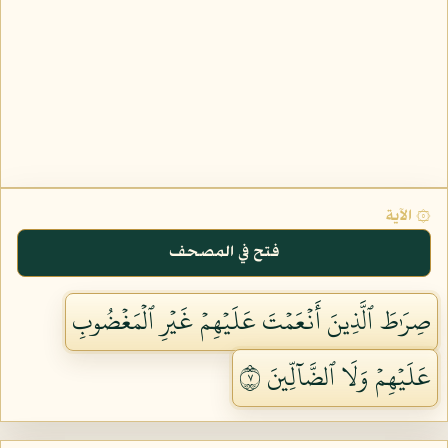
۞ الآية
فتح في المصحف
صِرَٰطَ ٱلَّذِينَ أَنۡعَمۡتَ عَلَيۡهِمۡ غَيۡرِ ٱلۡمَغۡضُوبِ
عَلَيۡهِمۡ وَلَا ٱلضَّآلِّينَ ٧