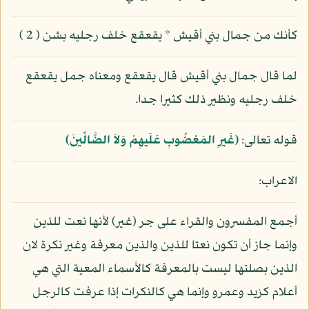
كأنك من جمال بني أقيش * يقعقع خلف رجليه بشن ( 2 )
لما قال جمال بني أقيش قال يقعقع ومعناه جمل يقعقع
خلف رجليه ونظير ذلك كثيرا جدا.
قوله تعالى:
﴿غَيرِ المَغضُوبِ عَلَيهِمْ وَلاَ الضَّالِّينَ﴾
الاعراب:
أجمع المفسرون والقراء على جر (غير) لأنها نعت للذين
وإنما جاز أن تكون نعتا للذين والذين معرفة وغير نكرة لان
الذين بصلتها ليست بالمعرفة كالأسماء المعية التي هي
أعلام كزيد وعمرو وإنما هي كالنكرات إذا عرفت كالرجل