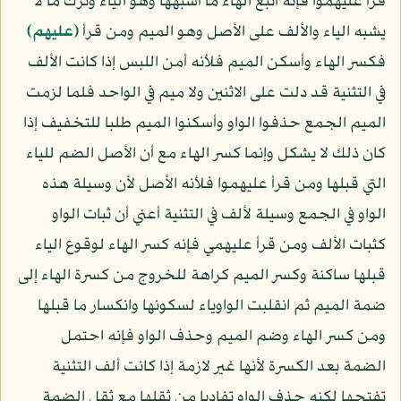
قرأ عليهموا فإنه اتبع الهاء ما أشبهها وهو الياء وترك ما لا
يشبه الياء والألف على الأصل وهو الميم ومن قرأ
﴿عليهم﴾
فكسر الهاء وأسكن الميم فلأنه أمن اللبس إذا كانت الألف
في التثنية قد دلت على الاثنين ولا ميم في الواحد فلما لزمت
الميم الجمع حذفوا الواو وأسكنوا الميم طلبا للتخفيف إذا
كان ذلك لا يشكل وإنما كسر الهاء مع أن الأصل الضم للياء
التي قبلها ومن قرأ عليهموا فلأنه الأصل لأن وسيلة هذه
الواو في الجمع وسيلة لألف في التثنية أعني أن ثبات الواو
كثبات الألف ومن قرأ عليهمي فإنه كسر الهاء لوقوع الياء
قبلها ساكنة وكسر الميم كراهة للخروج من كسرة الهاء إلى
ضمة الميم ثم انقلبت الواوياء لسكونها وانكسار ما قبلها
ومن كسر الهاء وضم الميم وحذف الواو فإنه احتمل
الضمة بعد الكسرة لأنها غير لازمة إذا كانت ألف التثنية
تفتحها لكنه حذف الواو تفاديا من ثقلها مع ثقل الضمة