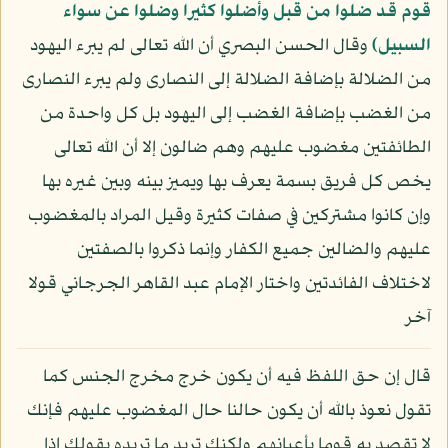
قوم قد ضلوا من قبل وأضلوا كثيرا وضلوا عن سواء
السبيل﴾
وقال الحسن البصري أن الله تعالى لم يبرء اليهود
من الضلالة بإضافة الضلالة إلى النصارى ولم يبرء النصارى
من الغضب بإضافة الغضب إلى اليهود بل كل واحدة من
الطائفتين مغضوب عليهم وهم ضالون إلا أن الله تعالى
يخص كل فريق بسمة يعرف بها ويميز بينه وبين غيره بها
وإن كانوا مشتركين في صفات كثيرة وقيل المراد بالمغضوب
عليهم والضالين جميع الكفار وإنما ذكروا بالصفتين
لاختلاف الفائدتين واختار الإمام عبد القاهر الجرجاني قولا
آخر
قال إن حق اللفظ فيه أن يكون خرج مخرج الجنس كما
تقول نعوذ بالله أن يكون حالنا حال المغضوب عليهم فإنك
لا تقصد به قوما بأعيانهم ولكنك تريد ما تريده بقولك إذا