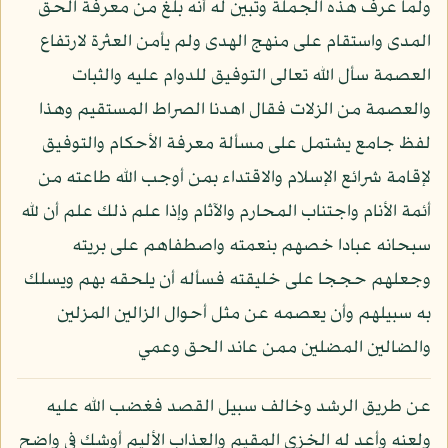
ولما عرف هذه الجملة وتبين له أنه بلغ من معرفة الحق
المدى واستقام على منهج الهدى ولم يأمن العثرة لارتفاع
العصمة سأل الله تعالى التوفيق للدوام عليه والثبات
والعصمة من الزلات فقال اهدنا الصراط المستقيم وهذا
لفظ جامع يشتمل على مسألة معرفة الأحكام والتوفيق
لإقامة شرائع الإسلام والاقتداء بمن أوجب الله طاعته من
أئمة الأنام واجتناب المحارم والآثام وإذا علم ذلك علم أن لله
سبحانه عبادا خصهم بنعمته واصطفاهم على بريته
وجعلهم حججا على خليقته فسأله أن يلحقه بهم ويسلك
به سبيلهم وأن يعصمه عن مثل أحوال الزالين المزلين
والضالين المضلين ممن عاند الحق وعمي
عن طريق الرشد وخالف سبيل القصد فغضب الله عليه
ولعنه وأعد له الخزي المقيم والعذاب الأليم أوشك في واضح