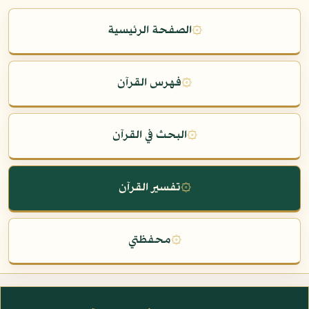
۞
الصفحة الرئيسية
۞
فهرس القرآن
۞
البحث في القرآن
۞
تفسير القرآن
۞
محفظتي