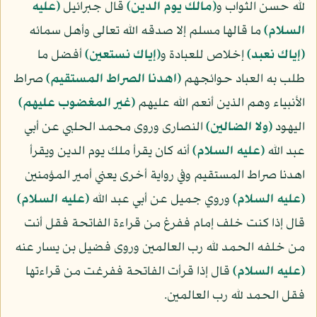
لله حسن الثواب و
﴿مالك يوم الدين﴾
قال جبرائيل
(عليه
السلام)
ما قالها مسلم إلا صدقه الله تعالى وأهل سمائه
﴿إياك نعبد﴾
إخلاص للعبادة و
﴿إياك نستعين﴾
أفضل ما
طلب به العباد حوائجهم
﴿اهدنا الصراط المستقيم﴾
صراط
الأنبياء وهم الذين أنعم الله عليهم
﴿غير المغضوب عليهم﴾
اليهود
﴿ولا الضالين﴾
النصارى وروى محمد الحلبي عن أبي
عبد الله
(عليه السلام)
أنه كان يقرأ ملك يوم الدين ويقرأ
اهدنا صراط المستقيم وفي رواية أخرى يعني أمير المؤمنين
(عليه السلام)
وروي جميل عن أبي عبد الله
(عليه السلام)
قال إذا كنت خلف إمام ففرغ من قراءة الفاتحة فقل أنت
من خلفه الحمد لله رب العالمين وروى فضيل بن يسار عنه
(عليه السلام)
قال إذا قرأت الفاتحة ففرغت من قراءتها
فقل الحمد لله رب العالمين.