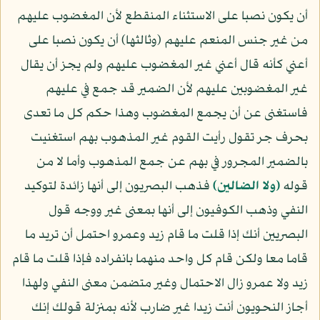
أن يكون نصبا على الاستثناء المنقطع لأن المغضوب عليهم
من غير جنس المنعم عليهم (وثالثها) أن يكون نصبا على
أعني كأنه قال أعني غير المغضوب عليهم ولم يجز أن يقال
غير المغضوبين عليهم لأن الضمير قد جمع في عليهم
فاستغنى عن أن يجمع المغضوب وهذا حكم كل ما تعدى
بحرف جر تقول رأيت القوم غير المذهوب بهم استغنيت
بالضمير المجرور في بهم عن جمع المذهوب وأما لا من
قوله
﴿ولا الضالين﴾
فذهب البصريون إلى أنها زائدة لتوكيد
النفي وذهب الكوفيون إلى أنها بمعنى غير ووجه قول
البصريين أنك إذا قلت ما قام زيد وعمرو احتمل أن تريد ما
قاما معا ولكن قام كل واحد منهما بانفراده فإذا قلت ما قام
زيد ولا عمرو زال الاحتمال وغير متضمن معنى النفي ولهذا
أجاز النحويون أنت زيدا غير ضارب لأنه بمنزلة قولك إنك