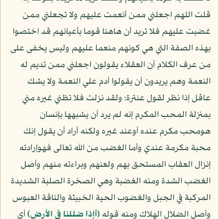
قلت اللهم اجعلني ممن أنعمت عليهم ولا تجعلني ممن
غضبت عليهم فلا تريد أن هاهنا قوما بأعيانهم قد اختصوا
بهذه الصفة التي هي كونهم منعما عليهم وليس يخفى على
من عرف الكلام أن العقلاء يقولون اجعلني ممن تديم له
النعمة وهم يريدون أن يقولوا أدم علي النعمة ولا يشك
عاقل إذا نظر لقول عنترة: ولقد نزلت فلا تظني غيره مني
بمنزلة المحب المكرم إنه لم يرد أن يشبهها بإنسان
هومحب مكرم عنده أوعند غيره ولكنه أراد أن يقول إنك
محبة مكرمة عندي وأما الغضب من الله تعالى فهوإرادته
إنزال العقاب المستحق بهم ولعنهم وبراءته منهم وأصل
الغضب الشدة ومنه الغضبة وهي الصخرة الصلبة الشديدة
المركبة في الجبل والغضوب الحية الخبيثة والناقة العبوس
وأصل الضلال الهلاك ومنه قوله
﴿أإذا ضللنا في الأرض﴾
أي