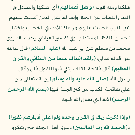
هلكنا ومنه قوله
﴿وأضل أعمالهم﴾
أي أهلكها والضلال في
الدين الذهاب عن الحق وإنما لم يقل الذين أنعمت عليهم
غير الذين غضبت عليهم مراعاة للأدب في الخطاب واختيارا
لحسن اللفظ المستطاب وفي تفسير العياشي رحمه الله روى
محمد بن مسلم عن أبي عبد الله
(عليه السلام)
قال سألته
عن قوله تعالى:
﴿ولقد آتيناك سبعا من المثاني والقرآن
العظيم﴾
قال فاتحة الكتاب يثني فيها القول قال وقال
رسول الله
(صلى الله عليه وآله وسلّم)
إن الله تعالى من
علي بفاتحة الكتاب من كنز الجنة فيها
﴿بسم الله الرحمن
الرحيم﴾
الآية التي يقول الله فيها:
﴿وإذا ذكرت ربك في القرآن وحده ولوا على أدبارهم نفورا﴾
و
﴿الحمد لله رب العالمين﴾
دعوى أهل الجنة حين شكروا