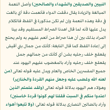
النبيين والصديقين والشهداء والصالحين﴾
وأصل النعمة
المبالغة والزيادة يقال دققت الدواء فأنعمت دقة أي بالغت
في دقة وهذه النعمة وإن لم تكن مذكورة في اللفظ فالكلام
يدل عليها لأنه لما قال اهدنا الصراط المستقيم وقد بينا
المراد بذلك بين أن هذا صراط من أنعم عليهم به ولم يحتج
إلى إعادة اللفظ كما قال النابغة: كأنك من جمال بني أقيش
يقعقع خلف رجليه بشن أي كأنك من جمالهم جمل
يقعقع خلف رجليه وأراد بالمغضوب عليهم اليهود عند
جميع المفسرين الخاص والعام ويدل عليه قوله تعالى
﴿من
لعنه الله وغضب عليه وجعل منهم القردة والخنازير﴾
وهؤلاء هم اليهود بدلالة قوله تعالى
﴿ولقد علمتم الذين
اعتدوا منكم في السبت فقلنا لهم كونوا قردة خاسئين﴾
وأراد بالضالين النصارى بدلالة قوله تعالى:
﴿ولا تتبعوا أهواء