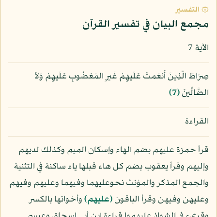
۞ التفسير
مجمع البيان في تفسير القرآن
الآية 7
صِرَاطَ الَّذِينَ أَنعَمتَ عَلَيهِمْ غَيرِ المَغضُوبِ عَلَيهِمْ وَلاَ
الضَّالِّينَ
﴿7﴾
القراءة
قرأ حمزة عليهم بضم الهاء وإسكان الميم وكذلك لديهم
وإليهم وقرأ يعقوب بضم كل هاء قبلها ياء ساكنة في التثنية
والجمع المذكر والمؤنث نحوعليهما وفيهما وعليهم وفيهم
وعليهن وفيهن وقرأ الباقون
﴿عليهم﴾
وأخواتها بالكسر
وقرىء في الشواذ عليهموا قراءة ابن أبي إسحاق وعيسى