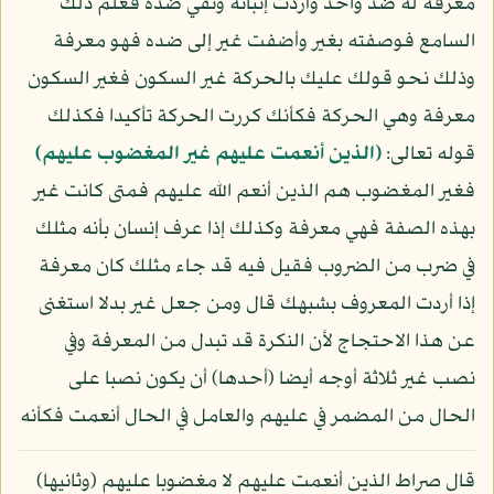
معرفة له ضد واحد وأردت إثباته ونفي ضده فعلم ذلك
السامع فوصفته بغير وأضفت غير إلى ضده فهو معرفة
وذلك نحو قولك عليك بالحركة غير السكون فغير السكون
معرفة وهي الحركة فكأنك كررت الحركة تأكيدا فكذلك
قوله تعالى:
﴿الذين أنعمت عليهم غير المغضوب عليهم﴾
فغير المغضوب هم الذين أنعم الله عليهم فمتى كانت غير
بهذه الصفة فهي معرفة وكذلك إذا عرف إنسان بأنه مثلك
في ضرب من الضروب فقيل فيه قد جاء مثلك كان معرفة
إذا أردت المعروف بشبهك قال ومن جعل غير بدلا استغنى
عن هذا الاحتجاج لأن النكرة قد تبدل من المعرفة وفي
نصب غير ثلاثة أوجه أيضا (أحدها) أن يكون نصبا على
الحال من المضمر في عليهم والعامل في الحال أنعمت فكأنه
قال صراط الذين أنعمت عليهم لا مغضوبا عليهم (وثانيها)