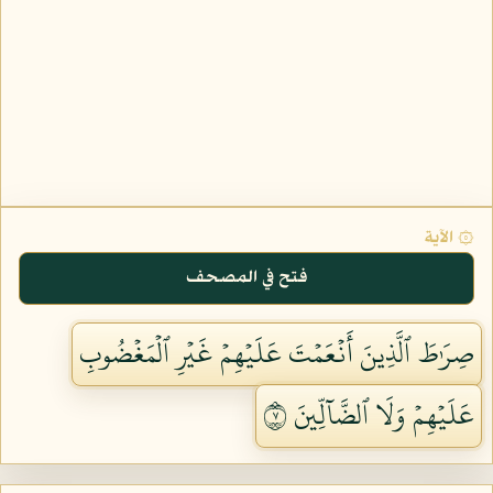
۞ الآية
فتح في المصحف
صِرَٰطَ ٱلَّذِينَ أَنۡعَمۡتَ عَلَيۡهِمۡ غَيۡرِ ٱلۡمَغۡضُوبِ
عَلَيۡهِمۡ وَلَا ٱلضَّآلِّينَ ٧