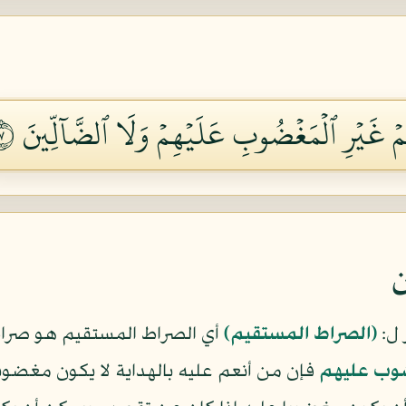
ۡ غَيۡرِ ٱلۡمَغۡضُوبِ عَلَيۡهِمۡ وَلَا ٱلضَّآلِّينَ ٧
ن
 ل:
(الصراط المستقيم)
أي الصراط المستقيم هو صراط
وب عليهم
فإن من أنعم عليه بالهداية لا يكون مغضوب