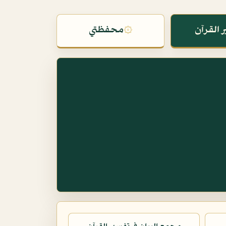
 القرآن
۞
محفظتي