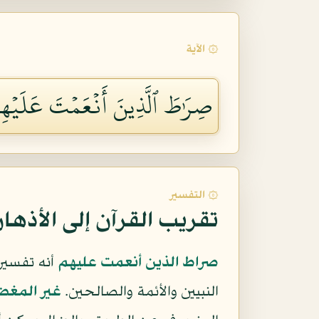
۞ الآية
صِرَٰطَ ٱلَّذِينَ أَنۡعَمۡتَ عَلَيۡهِم
۞ التفسير
تقريب القرآن إلى الأذها
صراط الذين أنعمت عليهم
أنه تفسير
النبيين والأئمة والصالحين.
غير المغض