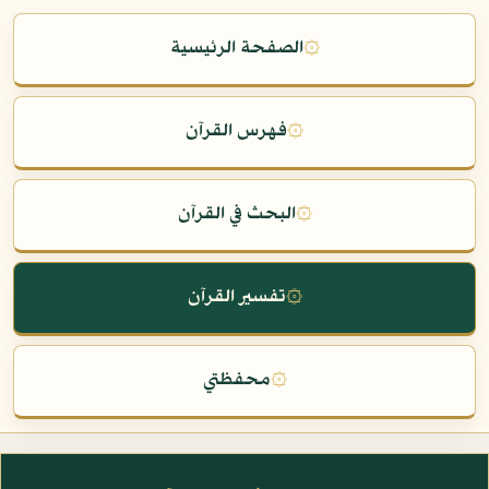
۞
الصفحة الرئيسية
۞
فهرس القرآن
۞
البحث في القرآن
۞
تفسير القرآن
۞
محفظتي