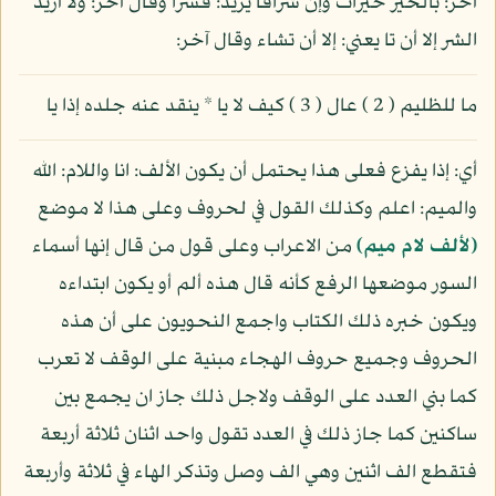
آخر: بالخير خيرات وإن شرافا يريد: فشرا وقال آخر: ولا أريد
الشر إلا أن تا يعني: إلا أن تشاء وقال آخر:
ما للظليم ( 2 ) عال ( 3 ) كيف لا يا * ينقد عنه جلده إذا يا
أي: إذا يفزع فعلى هذا يحتمل أن يكون الألف: انا واللام: الله
والميم: اعلم وكذلك القول في لحروف وعلى هذا لا موضع
(لألف لام ميم)
من الاعراب وعلى قول من قال إنها أسماء
السور موضعها الرفع كأنه قال هذه ألم أو يكون ابتداءه
ويكون خبره ذلك الكتاب واجمع النحويون على أن هذه
الحروف وجميع حروف الهجاء مبنية على الوقف لا تعرب
كما بني العدد على الوقف ولاجل ذلك جاز ان يجمع بين
ساكنين كما جاز ذلك في العدد تقول واحد اثنان ثلاثة أربعة
فتقطع الف اثنين وهي الف وصل وتذكر الهاء في ثلاثة وأربعة