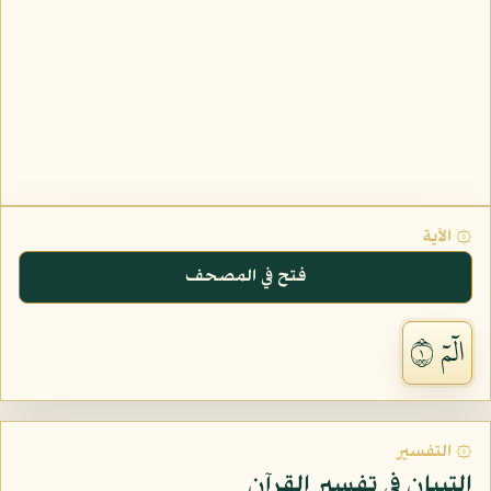
۞ الآية
فتح في المصحف
الٓمٓ ١
۞ التفسير
التبيان في تفسير القرآن