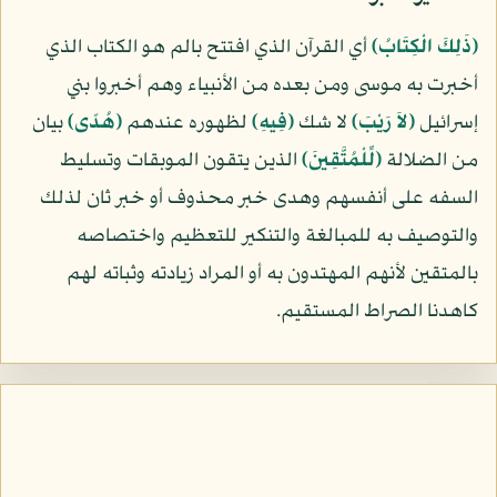
﴿ذَلِكَ الْكِتَابُ﴾
أي القرآن الذي افتتح بالم هو الكتاب الذي
أخبرت به موسى ومن بعده من الأنبياء وهم أخبروا بني
إسرائيل
﴿لاَ رَيْبَ﴾
لا شك
﴿فِيهِ﴾
لظهوره عندهم
﴿هُدًى﴾
بيان
من الضلالة
﴿لِّلْمُتَّقِينَ﴾
الذين يتقون الموبقات وتسليط
السفه على أنفسهم وهدى خبر محذوف أو خبر ثان لذلك
والتوصيف به للمبالغة والتنكير للتعظيم واختصاصه
بالمتقين لأنهم المهتدون به أو المراد زيادته وثباته لهم
كاهدنا الصراط المستقيم.