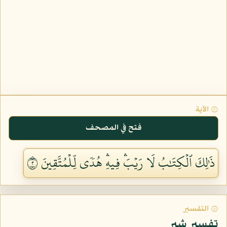
۞ الآية
فتح في المصحف
ذَٰلِكَ ٱلۡكِتَٰبُ لَا رَيۡبَۛ فِيهِۛ هُدٗى لِّلۡمُتَّقِينَ ٢
۞ التفسير
تفسير شبر