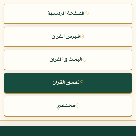
۞
الصفحة الرئيسية
۞
فهرس القرآن
۞
البحث في القرآن
۞
تفسير القرآن
۞
محفظتي