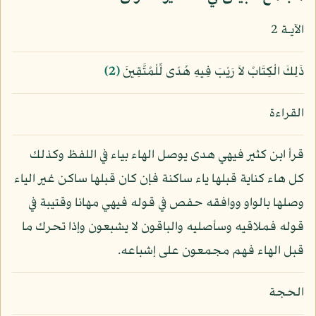
الآيـة 2
ذَلِكَ الْكِتَابُ لاَ رَيْبَ فِيهِ هُدًى لِّلْمُتَّقِينَ
﴿2﴾
القراءة
قرأ ابن كثير فيهي هدى يوصل الهاء بياء في اللفظ وكذلك
كل هاء كناية قبلها ياء ساكنة فإن كان قبلها ساكن غير الياء
وصلها بالواو ووافقه حفص في قوله فيهي مهانا وقتيبة في
قوله فملاقيه وسأصليه والباقون لا يشبعون وإذا تحرك ما
قبل الهاء فهم مجمعون على إشباعه.
الحجة