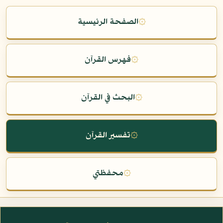
۞
الصفحة الرئيسية
۞
فهرس القرآن
۞
البحث في القرآن
۞
تفسير القرآن
۞
محفظتي