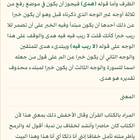
الظرف وأما قوله
﴿هدى﴾
فيجوز أن يكون في موضع رفع من
ثلاثة أوجه غير الوجه الذي ذكرناه قبل وهو أن يكون خبرا
عن ذلك أحدها أن يكون مبتدأ وفيه الخبر على أن تضمر للا
ريب خبرا كأنك قلت لا ريب فيه فيه هدى والوقف على هذا
الوجه على قوله
﴿لا ريب فيه﴾
ويبتدىء هدى للمتقين
والوجه الثاني أن يكون خبرا عن الم على قول من جعله
اسما للسورة والوجه الثالث أن يكون خبرا لمبتدء محذوف
تقديره هو هدى.
المعنى
المراد بالكتاب القرآن وقال الأخفش ذلك بمعنى هذا لأن
الكتاب كان حاضرا وأنشد لخفاف بن ندبة: أقول له والرمح
يأطر متنه تأمل خفافا إنني أنا ذلكا أي أنا هذا وهذا البيت