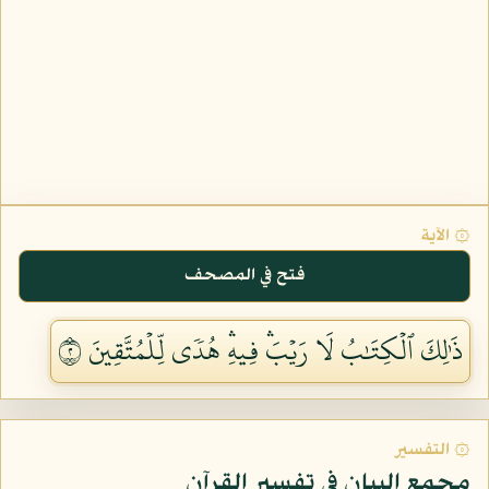
۞ الآية
فتح في المصحف
ذَٰلِكَ ٱلۡكِتَٰبُ لَا رَيۡبَۛ فِيهِۛ هُدٗى لِّلۡمُتَّقِينَ ٢
۞ التفسير
مجمع البيان في تفسير القرآن