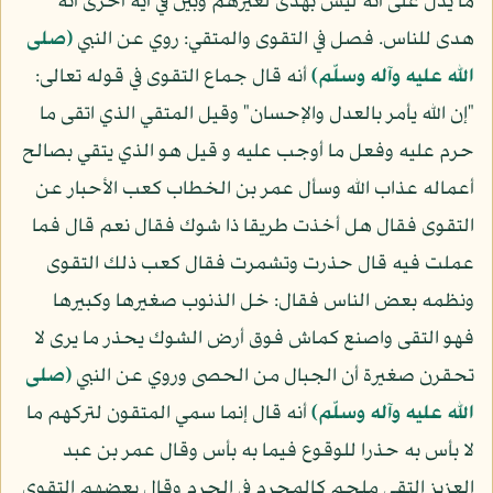
ما يدل على أنه ليس بهدى لغيرهم وبين في آية أخرى أنه
هدى للناس. فصل في التقوى والمتقي: روي عن النبي
(صلى
الله عليه وآله وسلّم)
أنه قال جماع التقوى في قوله تعالى:
"إن الله يأمر بالعدل والإحسان" وقيل المتقي الذي اتقى ما
حرم عليه وفعل ما أوجب عليه و قيل هو الذي يتقي بصالح
أعماله عذاب الله وسأل عمر بن الخطاب كعب الأحبار عن
التقوى فقال هل أخذت طريقا ذا شوك فقال نعم قال فما
عملت فيه قال حذرت وتشمرت فقال كعب ذلك التقوى
ونظمه بعض الناس فقال: خل الذنوب صغيرها وكبيرها
فهو التقى واصنع كماش فوق أرض الشوك يحذر ما يرى لا
تحقرن صغيرة أن الجبال من الحصى وروي عن النبي
(صلى
الله عليه وآله وسلّم)
أنه قال إنما سمي المتقون لتركهم ما
لا بأس به حذرا للوقوع فيما به بأس وقال عمر بن عبد
العزيز التقي ملجم كالمجرم في الحرم وقال بعضهم التقوى