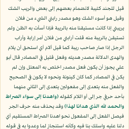
قيل للجند كتيبة لانضمام بعضهم إلى بعض والريب الشك
وقيل هو أسوء الشك وهو مصدر رابني الشيء من فلان
يريبني إذا كانت مستيقنا منه بالريبة فإذا أسأت به الظن ولم
تستيقن بالريبة منه قلت أرابني من فلان أمر إرابة وأراب
الرجل إذا صار صاحب ريبة كما قيل ألام أي استحق أن يلام
والهدى الدلالة مصدر هديته وفعل قليل في المصادر قال أبو
علي يجوز أن يكون فعل مصدر اختص به المعتل وإن لم
يكن في المصادر كما كان كينونة ونحوه لا يكون في الصحيح
والفعل منه يتعدى إلى مفعولين يتعدى إلى الثاني منهما
بأحد حرفي جر إلى أو اللام كقوله
﴿واهدنا إلى سواء الصراط
والحمد لله الذي هدانا لهذا﴾
وقد يحذف منه حرف الجر
فيصل الفعل إلى المفعول نحو اهدنا الصراط المستقيم أي
دلنا عليه واسلك بنا فيه وكأنه استنجاز لما وعدوا به في قوله