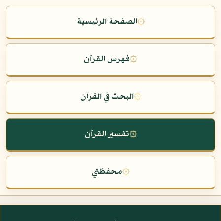
۞
الصفحة الرئيسية
۞
فهرس القرآن
۞
البحث في القرآن
۞
تفسير القرآن
۞
محفظتي