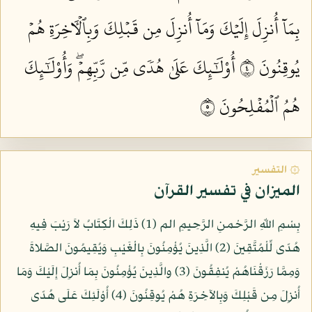
بِمَآ أُنزِلَ إِلَيۡكَ وَمَآ أُنزِلَ مِن قَبۡلِكَ وَبِٱلۡأٓخِرَةِ هُمۡ
يُوقِنُونَ ٤
أُوْلَٰٓئِكَ عَلَىٰ هُدٗى مِّن رَّبِّهِمۡۖ وَأُوْلَٰٓئِكَ
هُمُ ٱلۡمُفۡلِحُونَ ٥
۞ التفسير
الميزان في تفسير القرآن
بِسْمِ اللّهِ الرَّحْمنِ الرَّحِيمِ الم (1) ذَلِكَ الْكِتَابُ لاَ رَيْبَ فِيهِ
هُدًى لِّلْمُتَّقِينَ (2) الَّذِينَ يُؤْمِنُونَ بِالْغَيْبِ وَيُقِيمُونَ الصَّلاةَ
وَمِمَّا رَزَقْنَاهُمْ يُنفِقُونَ (3) والَّذِينَ يُؤْمِنُونَ بِمَا أُنزِلَ إِلَيْكَ وَمَا
أُنزِلَ مِن قَبْلِكَ وَبِالآخِرَةِ هُمْ يُوقِنُونَ (4) أُوْلَئِكَ عَلَى هُدًى