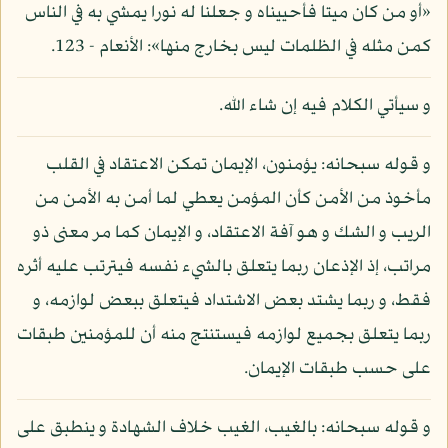
«أو من كان ميتا فأحييناه و جعلنا له نورا يمشي به في الناس
كمن مثله في الظلمات ليس بخارج منها»: الأنعام - 123.
و سيأتي الكلام فيه إن شاء الله.
و قوله سبحانه: يؤمنون، الإيمان تمكن الاعتقاد في القلب
مأخوذ من الأمن كأن المؤمن يعطي لما أمن به الأمن من
الريب و الشك و هو آفة الاعتقاد، و الإيمان كما مر معنى ذو
مراتب، إذ الإذعان ربما يتعلق بالشيء نفسه فيترتب عليه أثره
فقط، و ربما يشتد بعض الاشتداد فيتعلق ببعض لوازمه، و
ربما يتعلق بجميع لوازمه فيستنتج منه أن للمؤمنين طبقات
على حسب طبقات الإيمان.
و قوله سبحانه: بالغيب، الغيب خلاف الشهادة و ينطبق على