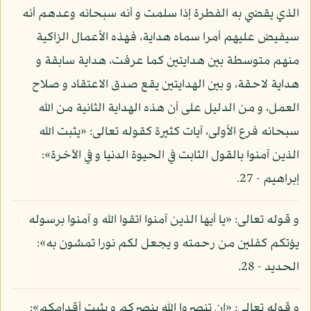
الذي يقضي به الفطرة إذا سلمت و أنه سبحانه وعدهم أنه
سيفيض عليهم أمرا سماه هداية، فهذه الأعمال الزاكية
منهم متوسطة بين هدايتين كما عرفت، هداية سابقة و
هداية لاحقة، و بين الهدايتين يقع صدق الاعتقاد و صلاح
العمل، و من الدليل على أن هذه الهداية الثانية من الله
سبحانه فرع الأولى، آيات كثيرة كقوله تعالى: «يثبت الله
الذين آمنوا بالقول الثابت في الحيوة الدنيا و في الآخرة»:
إبراهيم - 27.
و قوله تعالى: «يا أيها الذين آمنوا اتقوا الله و آمنوا برسوله
يؤتكم كفلين من رحمته و يجعل لكم نورا تمشون به»:
الحديد - 28.
و قوله تعالى: «إن تنصروا الله ينصركم و يثبت أقدامكم»: