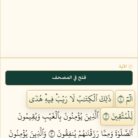
۞ الآية
فتح في المصحف
الٓمٓ ١
ذَٰلِكَ ٱلۡكِتَٰبُ لَا رَيۡبَۛ فِيهِۛ هُدٗى
لِّلۡمُتَّقِينَ ٢
ٱلَّذِينَ يُؤۡمِنُونَ بِٱلۡغَيۡبِ وَيُقِيمُونَ
ٱلصَّلَوٰةَ وَمِمَّا رَزَقۡنَٰهُمۡ يُنفِقُونَ ٣
وَٱلَّذِينَ يُؤۡمِنُونَ