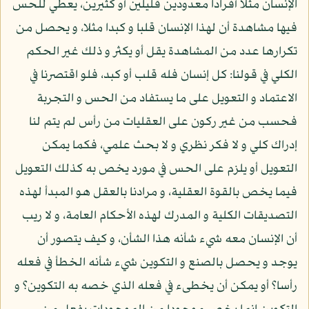
الإنسان مثلا أفرادا معدودين قليلين أو كثيرين، يعطي للحس
فيها مشاهدة أن لهذا الإنسان قلبا و كبدا مثلا، و يحصل من
تكرارها عدد من المشاهدة يقل أو يكثر و ذلك غير الحكم
الكلي في قولنا: كل إنسان فله قلب أو كبد، فلو اقتصرنا في
الاعتماد و التعويل على ما يستفاد من الحس و التجربة
فحسب من غير ركون على العقليات من رأس لم يتم لنا
إدراك كلي و لا فكر نظري و لا بحث علمي، فكما يمكن
التعويل أو يلزم على الحس في مورد يخص به كذلك التعويل
فيما يخص بالقوة العقلية، و مرادنا بالعقل هو المبدأ لهذه
التصديقات الكلية و المدرك لهذه الأحكام العامة، و لا ريب
أن الإنسان معه شيء شأنه هذا الشأن، و كيف يتصور أن
يوجد و يحصل بالصنع و التكوين شيء شأنه الخطأ في فعله
رأسا؟ أو يمكن أن يخطىء في فعله الذي خصه به التكوين؟ و