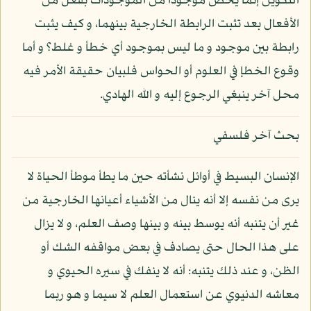
التكوين إنما يخص موجودا من الموجودات بفعل من
الأفعال بعد تثبت الرابطة الخارجية بينهما، و كيف يثبت
رابطة بين موجود و ما ليس بموجود أي خطأ و غلط؟ و أما
وقوع الخطإ في العلوم أو الحواس فلبيان حقيقة الأمر فيه
محل آخر ينبغي الرجوع إليه و الله الهادي.
بحث آخر فلسفي
الإنسان البسيط في أوائل نشأته حين ما يطأ موطأ الحياة لا
يرى من نفسه إلا أنه ينال من الأشياء أعيانها الخارجية من
غير أن يتنبه أنه يوسط بينه و بينها وصف العلم، و لا يزال
على هذا الحال حتى يصادف في بعض مواقفه الشك أو
الظن، و عند ذلك يتنبه: أنه لا ينفك في سيره الحيوي و
معاشه الدنيوي عن استعمال العلم لا سيما و هو ربما