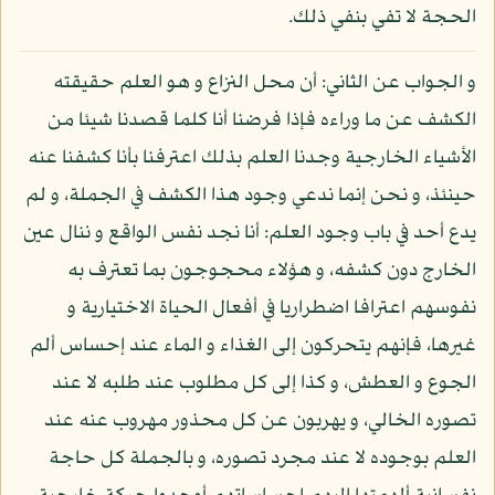
الحجة لا تفي بنفي ذلك.
و الجواب عن الثاني: أن محل النزاع و هو العلم حقيقته
الكشف عن ما وراءه فإذا فرضنا أنا كلما قصدنا شيئا من
الأشياء الخارجية وجدنا العلم بذلك اعترفنا بأنا كشفنا عنه
حينئذ، و نحن إنما ندعي وجود هذا الكشف في الجملة، و لم
يدع أحد في باب وجود العلم: أنا نجد نفس الواقع و ننال عين
الخارج دون كشفه، و هؤلاء محجوجون بما تعترف به
نفوسهم اعترافا اضطراريا في أفعال الحياة الاختيارية و
غيرها، فإنهم يتحركون إلى الغذاء و الماء عند إحساس ألم
الجوع و العطش، و كذا إلى كل مطلوب عند طلبه لا عند
تصوره الخالي، و يهربون عن كل محذور مهروب عنه عند
العلم بوجوده لا عند مجرد تصوره، و بالجملة كل حاجة