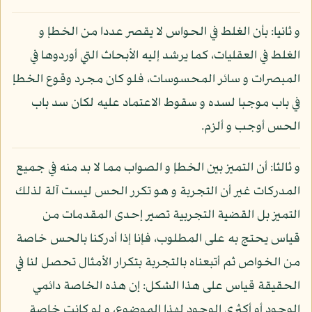
و ثانيا: بأن الغلط في الحواس لا يقصر عددا من الخطإ و
الغلط في العقليات، كما يرشد إليه الأبحاث التي أوردوها في
المبصرات و سائر المحسوسات، فلو كان مجرد وقوع الخطإ
في باب موجبا لسده و سقوط الاعتماد عليه لكان سد باب
الحس أوجب و ألزم.
و ثالثا: أن التميز بين الخطإ و الصواب مما لا بد منه في جميع
المدركات غير أن التجربة و هو تكرر الحس ليست آلة لذلك
التميز بل القضية التجربية تصير إحدى المقدمات من
قياس يحتج به على المطلوب، فإنا إذا أدركنا بالحس خاصة
من الخواص ثم أتبعناه بالتجربة بتكرار الأمثال تحصل لنا في
الحقيقة قياس على هذا الشكل: إن هذه الخاصة دائمي
الوجود أو أكثري الوجود لهذا الموضوع، و لو كانت خاصة