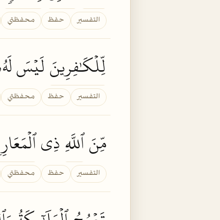
التفسير
حفظ
محفظتي
لِّلۡكَٰفِرِينَ
لَيۡسَ لَهُ
التفسير
حفظ
محفظتي
مِّنَ
ٱللَّهِ
ذِي
ٱلۡمَعَارِ
التفسير
حفظ
محفظتي
تَعۡرُجُ
ٱلۡمَلَٰٓئِكَةُ
وَٱ