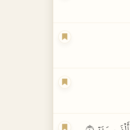
أَلۡفَ
سَنَةٖ
٤