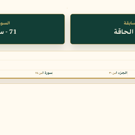
سابقة
السورة
71 - سورة نوح
الجزء ١
سورة ١
من ٣٠
من ١١٤