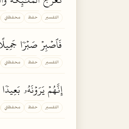
التفسير
حفظ
محفظتي
فَٱصۡبِرۡ
صَبۡرٗا
جَمِيلً
التفسير
حفظ
محفظتي
إِنَّهُمۡ
يَرَوۡنَهُۥ
بَعِيدٗا
٦
التفسير
حفظ
محفظتي