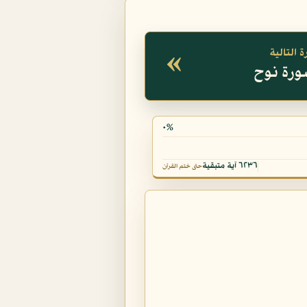
«
 التالية
٠%
٦٢٣٦ آية متبقية
حتى ختم القرآن