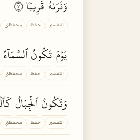
وَنَرَىٰهُ
قَرِيبٗا
٧
التفسير
حفظ
محفظتي
يَوۡمَ
تَكُونُ
ٱلسَّمَآءُ
التفسير
حفظ
محفظتي
وَتَكُونُ
ٱلۡجِبَالُ
كَٱلۡ
التفسير
حفظ
محفظتي