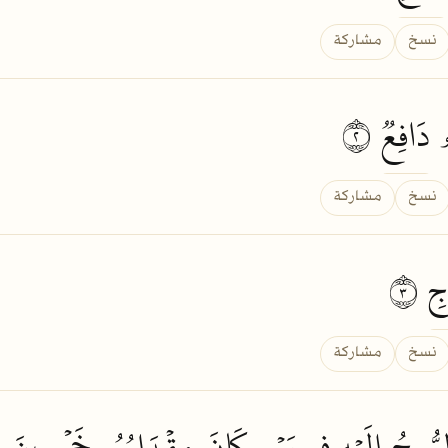
نسخ
مشاركة
ۥ
دَافِعٞ
٢
نسخ
مشاركة
جِ
٣
نسخ
مشاركة
لرُّوحُ
إِلَيۡهِ فِي
يَوۡمٖ
كَانَ
مِقۡدَارُهُۥ
خَمۡسِينَ