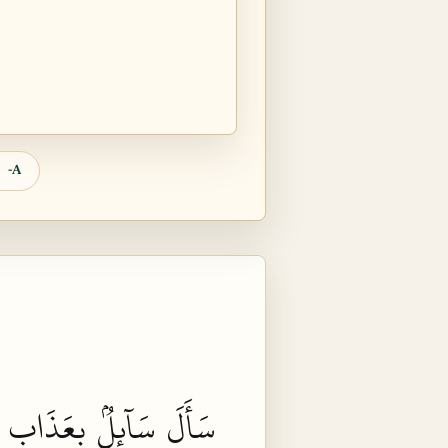
A-
سَأَلَ
سَآئِلُۢ
بِعَذَابٖ