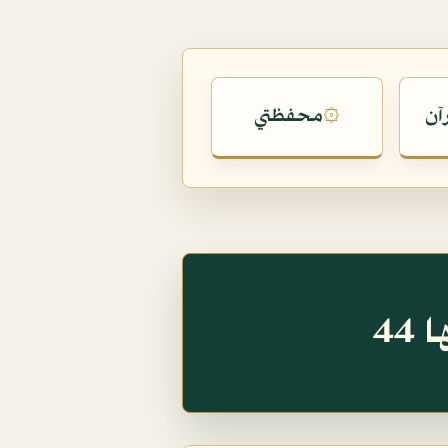
آن
محفظتي
۞