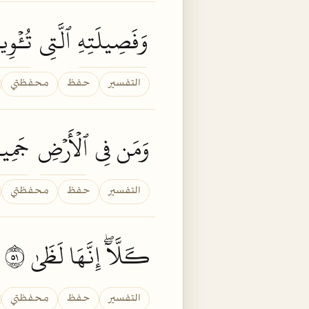
وَفَصِيلَتِهِ
ٱلَّتِي
تُـٔۡوِي
التفسير
حفظ
محفظتي
وَمَن فِي
ٱلۡأَرۡضِ
جَمِيع
التفسير
حفظ
محفظتي
كـَلَّآۖ إِنَّهَا لَظَىٰ ١٥
التفسير
حفظ
محفظتي