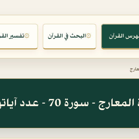
هرس القرآن
البحث في القرآن
تفسير القر
۞
۞
عارج
ارج - سورة 70 - عدد آياتها 44