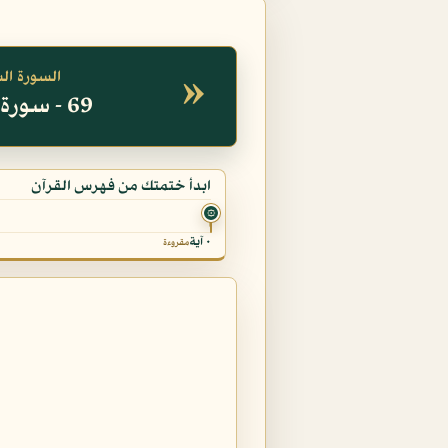
»
السورة ال
69 - سورة الحاقة
ابدأ ختمتك من فهرس القرآن
۞
٠ آية
مقروءة