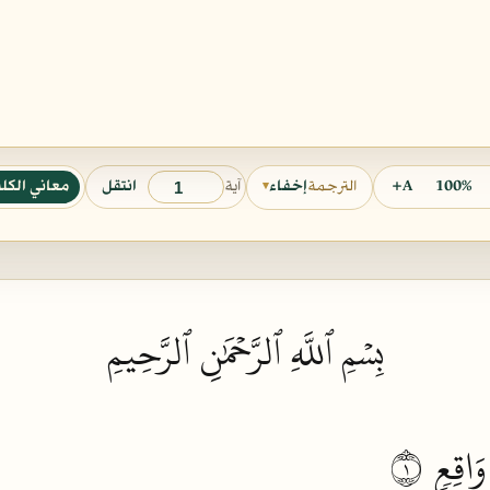
آية
100%
A+
انتقل
معاني الكل
الترجمة
إخفاء
▾
بِسۡمِ ٱللَّهِ ٱلرَّحۡمَٰنِ ٱلرَّحِيمِ
وَاقِعٖ
١