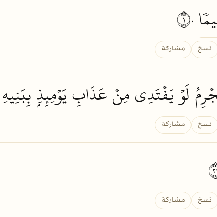
يمٗا
١٠
نسخ
مشاركة
جۡرِمُ
لَوۡ
يَفۡتَدِي
مِنۡ
عَذَابِ
يَوۡمِئِذِۭ
بِبَنِيهِ
١
نسخ
مشاركة
نسخ
مشاركة