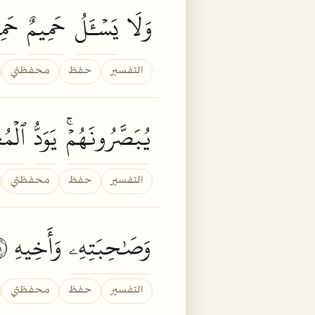
وَلَا
يَسۡـَٔلُ
حَمِيمٌ
حَمِ
التفسير
حفظ
محفظتي
يُبَصَّرُونَهُمۡۚ
يَوَدُّ
ٱلۡمُ
التفسير
حفظ
محفظتي
وَصَٰحِبَتِهِۦ
وَأَخِيهِ ١٢
التفسير
حفظ
محفظتي