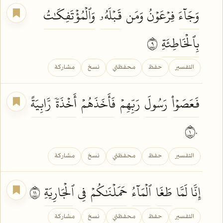
وَجَآءَ
فِرۡعَوۡنُ وَمَن
قَبۡلَهُۥ
وَٱلۡمُؤۡتَفِكَٰتُ
بِٱلۡخَاطِئَةِ
٩
التفسير
حفظ
محفظتي
نسخ
مشاركة
فَعَصَوۡاْ
رَسُولَ
رَبِّهِمۡ
فَأَخَذَهُمۡ
أَخۡذَةٗ
رَّابِيَةً
١٠
التفسير
حفظ
محفظتي
نسخ
مشاركة
إِنَّا لَمَّا
طَغَا
ٱلۡمَآءُ
حَمَلۡنَٰكُمۡ
فِي
ٱلۡجَارِيَةِ
١١
التفسير
حفظ
محفظتي
نسخ
مشاركة