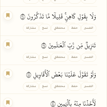
وَلَا
بِقَوۡلِ
كَاهِنٖۚ
قَلِيلٗا
مَّا
تَذَكَّرُونَ
٤٢
التفسير
حفظ
محفظتي
نسخ
مشاركة
تَنزِيلٞ
مِّن
رَّبِّ
ٱلۡعَٰلَمِينَ
٤٣
التفسير
حفظ
محفظتي
نسخ
مشاركة
وَلَوۡ
تَقَوَّلَ
عَلَيۡنَا
بَعۡضَ
ٱلۡأَقَاوِيلِ
٤٤
التفسير
حفظ
محفظتي
نسخ
مشاركة
لَأَخَذۡنَا
مِنۡهُ
بِٱلۡيَمِينِ
٤٥