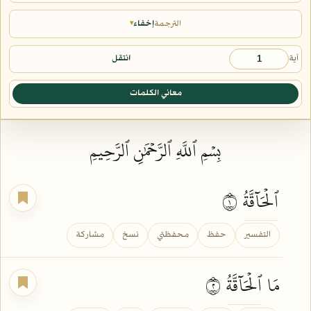
الترجمة
إخفاء
▾
آية
انتقل
معاني الكلمات
بِسۡمِ ٱللَّهِ ٱلرَّحۡمَٰنِ ٱلرَّحِيمِ
ٱلۡحَآقَّةُ
١
التفسير
حفظ
محفظتي
نسخ
مشاركة
مَا
ٱلۡحَآقَّةُ
٢