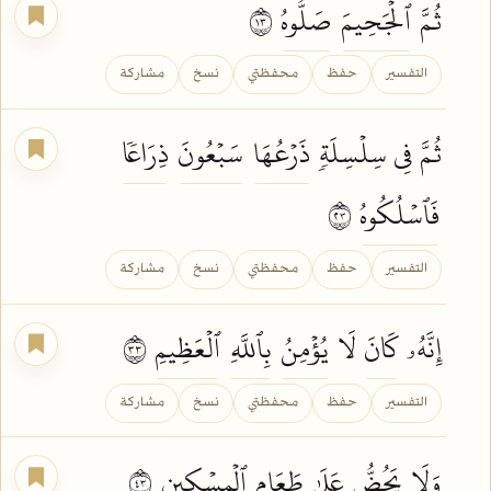
ثُمَّ
ٱلۡجَحِيمَ
صَلُّوهُ
٣١
التفسير
حفظ
محفظتي
نسخ
مشاركة
ثُمَّ فِي سِلۡسِلَةٖ
ذَرۡعُهَا
سَبۡعُونَ
ذِرَاعٗا
فَٱسۡلُكُوهُ
٣٢
التفسير
حفظ
محفظتي
نسخ
مشاركة
إِنَّهُۥ
كَانَ
لَا
يُؤۡمِنُ
بِٱللَّهِ
ٱلۡعَظِيمِ
٣٣
التفسير
حفظ
محفظتي
نسخ
مشاركة
وَلَا
يَحُضُّ
عَلَىٰ
طَعَامِ
ٱلۡمِسۡكِينِ
٣٤