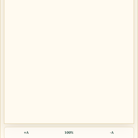
A+
100%
A-