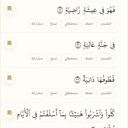
فَهُوَ فِي
عِيشَةٖ
رَّاضِيَةٖ
٢١
التفسير
حفظ
محفظتي
نسخ
مشاركة
فِي
جَنَّةٍ
عَالِيَةٖ
٢٢
التفسير
حفظ
محفظتي
نسخ
مشاركة
قُطُوفُهَا
دَانِيَةٞ
٢٣
التفسير
حفظ
محفظتي
نسخ
مشاركة
كُلُواْ
وَٱشۡرَبُواْ
هَنِيٓـَٔۢا
بِمَآ
أَسۡلَفۡتُمۡ
فِي
ٱلۡأَيَّامِ