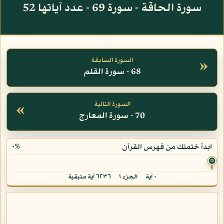
سورة الحاقة - سورة 69 - عدد آياتها 52
»
السورة السابقة
68 - سورة القلم
«
السورة التالية
70 - سورة المعارج
٠%
ابدأ ختمتك من فهرس القرآن
۞
٠ آية
الجزء ١
٦٢٣٦ آية متبقية