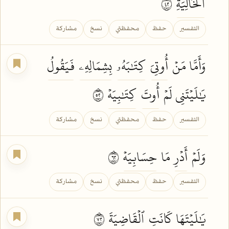
ٱلۡخَالِيَةِ
٢٤
التفسير
حفظ
محفظتي
نسخ
مشاركة
وَأَمَّا مَنۡ
أُوتِيَ
كِتَٰبَهُۥ
بِشِمَالِهِۦ
فَيَقُولُ
يَٰلَيۡتَنِي لَمۡ
أُوتَ
كِتَٰبِيَهۡ
٢٥
التفسير
حفظ
محفظتي
نسخ
مشاركة
وَلَمۡ
أَدۡرِ
مَا
حِسَابِيَهۡ
٢٦
التفسير
حفظ
محفظتي
نسخ
مشاركة
يَٰلَيۡتَهَا
كَانَتِ
ٱلۡقَاضِيَةَ
٢٧