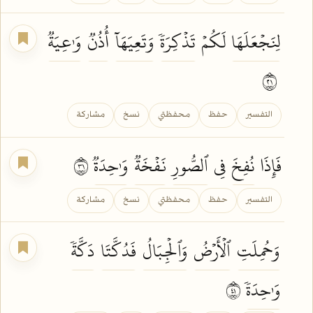
لِنَجۡعَلَهَا
لَكُمۡ
تَذۡكِرَةٗ
وَتَعِيَهَآ
أُذُنٞ
وَٰعِيَةٞ
١٢
التفسير
حفظ
محفظتي
نسخ
مشاركة
فَإِذَا
نُفِخَ
فِي
ٱلصُّورِ
نَفۡخَةٞ
وَٰحِدَةٞ
١٣
التفسير
حفظ
محفظتي
نسخ
مشاركة
وَحُمِلَتِ
ٱلۡأَرۡضُ
وَٱلۡجِبَالُ
فَدُكَّتَا
دَكَّةٗ
وَٰحِدَةٗ
١٤