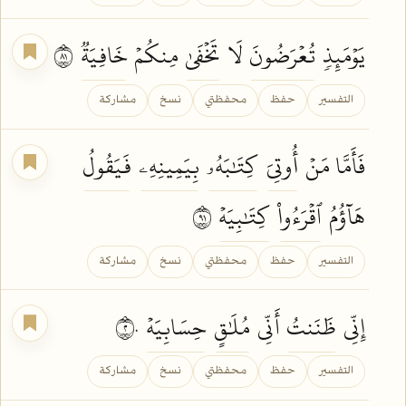
يَوۡمَئِذٖ
تُعۡرَضُونَ
لَا
تَخۡفَىٰ
مِنكُمۡ
خَافِيَةٞ
١٨
التفسير
حفظ
محفظتي
نسخ
مشاركة
فَأَمَّا مَنۡ
أُوتِيَ
كِتَٰبَهُۥ
بِيَمِينِهِۦ
فَيَقُولُ
هَآؤُمُ
ٱقۡرَءُواْ
كِتَٰبِيَهۡ
١٩
التفسير
حفظ
محفظتي
نسخ
مشاركة
إِنِّي
ظَنَنتُ
أَنِّي
مُلَٰقٍ
حِسَابِيَهۡ
٢٠
التفسير
حفظ
محفظتي
نسخ
مشاركة