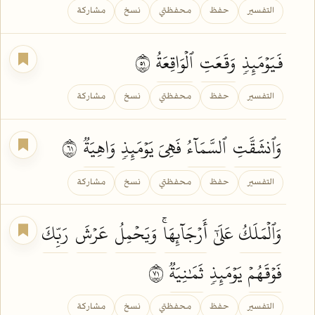
التفسير
حفظ
محفظتي
نسخ
مشاركة
فَيَوۡمَئِذٖ
وَقَعَتِ
ٱلۡوَاقِعَةُ
١٥
التفسير
حفظ
محفظتي
نسخ
مشاركة
وَٱنشَقَّتِ
ٱلسَّمَآءُ
فَهِيَ يَوۡمَئِذٖ
وَاهِيَةٞ
١٦
التفسير
حفظ
محفظتي
نسخ
مشاركة
وَٱلۡمَلَكُ
عَلَىٰٓ
أَرۡجَآئِهَاۚ
وَيَحۡمِلُ
عَرۡشَ
رَبِّكَ
فَوۡقَهُمۡ
يَوۡمَئِذٖ
ثَمَٰنِيَةٞ
١٧
التفسير
حفظ
محفظتي
نسخ
مشاركة