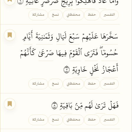
وَأَمَّا
عَادٞ
فَأُهۡلِكُواْ
بِرِيحٖ
صَرۡصَرٍ
عَاتِيَةٖ
٦
التفسير
حفظ
محفظتي
نسخ
مشاركة
سَخَّرَهَا
عَلَيۡهِمۡ
سَبۡعَ
لَيَالٖ
وَثَمَٰنِيَةَ
أَيَّامٍ
حُسُومٗاۖ
فَتَرَى
ٱلۡقَوۡمَ
فِيهَا
صَرۡعَىٰ
كَأَنَّهُمۡ
أَعۡجَازُ
نَخۡلٍ
خَاوِيَةٖ
٧
التفسير
حفظ
محفظتي
نسخ
مشاركة
فَهَلۡ
تَرَىٰ
لَهُم مِّنۢ
بَاقِيَةٖ
٨
التفسير
حفظ
محفظتي
نسخ
مشاركة