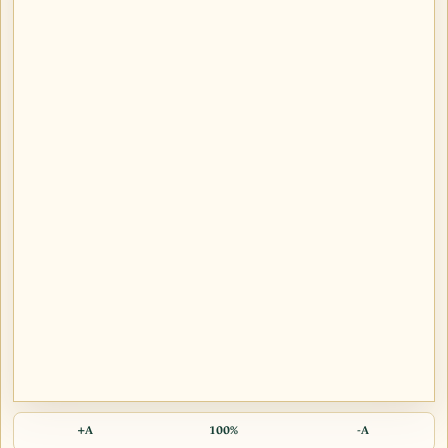
A+
100%
A-