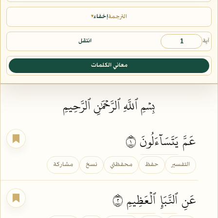
الترجمة
إخفاء
▾
آية
انتقل
معاني الكلمات
بِسۡمِ ٱللَّهِ ٱلرَّحۡمَٰنِ ٱلرَّحِيمِ
عَمَّ
يَتَسَآءَلُونَ
١
التفسير
حفظ
محفظتي
نسخ
مشاركة
عَنِ
ٱلنَّبَإِ
ٱلۡعَظِيمِ
٢