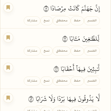
إِنَّ جَهَنَّمَ
كَانَتۡ
مِرۡصَادٗا
٢١
التفسير
حفظ
محفظتي
نسخ
مشاركة
لِّلطَّٰغِينَ
مَـَٔابٗا
٢٢
التفسير
حفظ
محفظتي
نسخ
مشاركة
لَّٰبِثِينَ
فِيهَآ
أَحۡقَابٗا
٢٣
التفسير
حفظ
محفظتي
نسخ
مشاركة
لَّا
يَذُوقُونَ
فِيهَا
بَرۡدٗا
وَلَا
شَرَابًا
٢٤