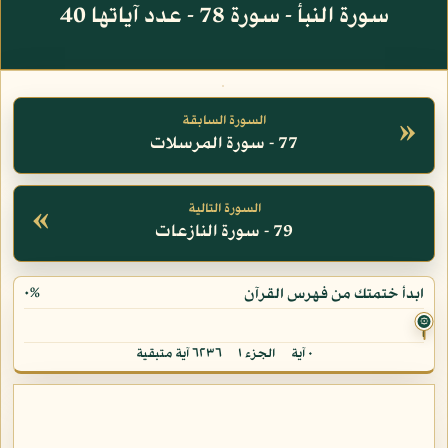
سورة النبأ - سورة 78 - عدد آياتها 40
»
السورة السابقة
77 - سورة المرسلات
«
السورة التالية
79 - سورة النازعات
٠%
ابدأ ختمتك من فهرس القرآن
۞
٠ آية
الجزء ١
٦٢٣٦ آية متبقية