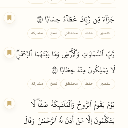
جَزَآءٗ
مِّن
رَّبِّكَ
عَطَآءً
حِسَابٗا
٣٦
التفسير
حفظ
محفظتي
نسخ
مشاركة
رَّبِّ
ٱلسَّمَٰوَٰتِ
وَٱلۡأَرۡضِ
وَمَا
بَيۡنَهُمَا
ٱلرَّحۡمَٰنِۖ
لَا
يَمۡلِكُونَ
مِنۡهُ
خِطَابٗا
٣٧
التفسير
حفظ
محفظتي
نسخ
مشاركة
يَوۡمَ
يَقُومُ
ٱلرُّوحُ
وَٱلۡمَلَٰٓئِكَةُ
صَفّٗاۖ
لَّا
يَتَكَلَّمُونَ
إِلَّا مَنۡ
أَذِنَ
لَهُ
ٱلرَّحۡمَٰنُ
وَقَالَ