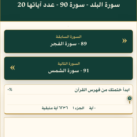
سورة البلد - سورة 90 - عدد آياتها 20
»
السورة السابقة
89 - سورة الفجر
«
السورة التالية
91 - سورة الشمس
٠%
ابدأ ختمتك من فهرس القرآن
۞
٠ آية
الجزء ١
٦٢٣٦ آية متبقية