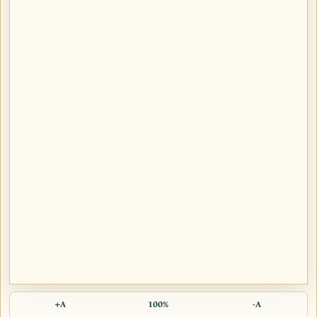
A+
100%
A-