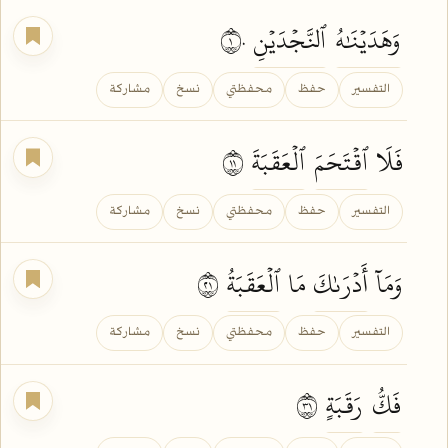
وَهَدَيۡنَٰهُ
ٱلنَّجۡدَيۡنِ
١٠
التفسير
حفظ
محفظتي
نسخ
مشاركة
فَلَا
ٱقۡتَحَمَ
ٱلۡعَقَبَةَ
١١
التفسير
حفظ
محفظتي
نسخ
مشاركة
وَمَآ
أَدۡرَىٰكَ
مَا
ٱلۡعَقَبَةُ
١٢
التفسير
حفظ
محفظتي
نسخ
مشاركة
فَكُّ
رَقَبَةٍ
١٣