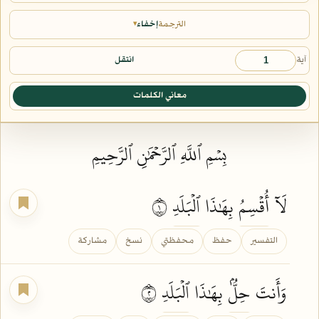
الترجمة
إخفاء
▾
آية
انتقل
معاني الكلمات
بِسۡمِ ٱللَّهِ ٱلرَّحۡمَٰنِ ٱلرَّحِيمِ
لَآ
أُقۡسِمُ
بِهَٰذَا
ٱلۡبَلَدِ
١
التفسير
حفظ
محفظتي
نسخ
مشاركة
وَأَنتَ
حِلُّۢ
بِهَٰذَا
ٱلۡبَلَدِ
٢