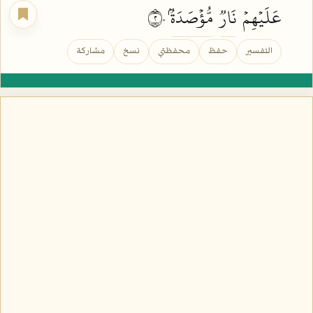
عَلَيۡهِمۡ
نَارٞ
مُّؤۡصَدَةُۢ
٢٠
التفسير
حفظ
محفظتي
نسخ
مشاركة