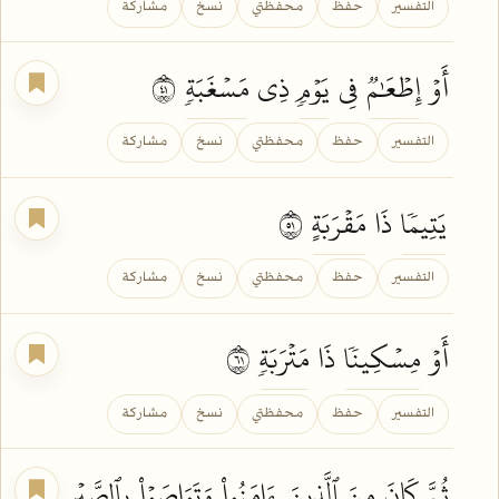
التفسير
حفظ
محفظتي
نسخ
مشاركة
أَوۡ
إِطۡعَٰمٞ
فِي
يَوۡمٖ
ذِي
مَسۡغَبَةٖ
١٤
التفسير
حفظ
محفظتي
نسخ
مشاركة
يَتِيمٗا
ذَا
مَقۡرَبَةٍ
١٥
التفسير
حفظ
محفظتي
نسخ
مشاركة
أَوۡ
مِسۡكِينٗا
ذَا
مَتۡرَبَةٖ
١٦
التفسير
حفظ
محفظتي
نسخ
مشاركة
ثُمَّ
كَانَ
مِنَ ٱلَّذِينَ
ءَامَنُواْ
وَتَوَاصَوۡاْ
بِٱلصَّبۡرِ