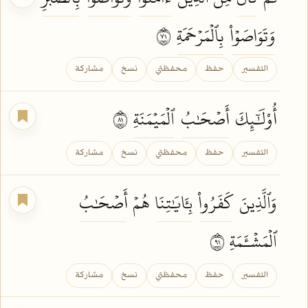
وَتَوَاصَوۡاْ
بِٱلۡمَرۡحَمَةِ
١٧
التفسير
حفظ
محفظتي
نسخ
مشاركة
أُوْلَٰٓئِكَ
أَصۡحَٰبُ
ٱلۡمَيۡمَنَةِ
١٨
التفسير
حفظ
محفظتي
نسخ
مشاركة
وَٱلَّذِينَ
كَفَرُواْ
بِـَٔايَٰتِنَا
هُمۡ
أَصۡحَٰبُ
ٱلۡمَشۡـَٔمَةِ ١٩
التفسير
حفظ
محفظتي
نسخ
مشاركة