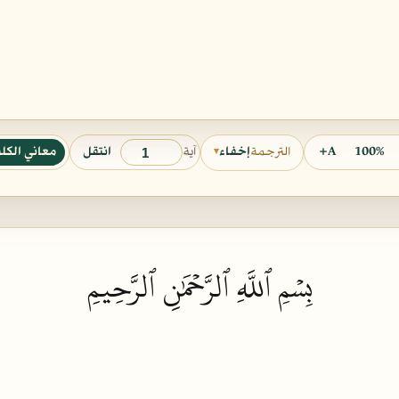
آية
100%
A+
انتقل
معاني الكل
الترجمة
إخفاء
▾
بِسۡمِ ٱللَّهِ ٱلرَّحۡمَٰنِ ٱلرَّحِيمِ