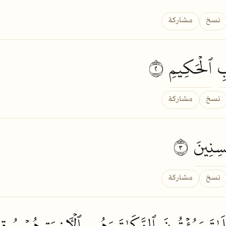
نسخ
مشاركة
ِ
ٱلۡحَكِيمِ
٢
نسخ
مشاركة
سِنِينَ
٣
نسخ
مشاركة
وٰةَ
وَيُؤۡتُونَ
ٱلزَّكَوٰةَ
وَهُم
بِٱلۡأٓخِرَةِ
هُمۡ
يُوقِ