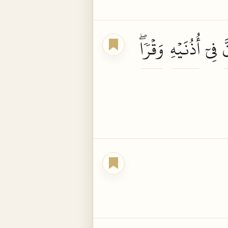
َ
فِيٓ
أُذُنَيۡهِ
وَقۡرٗاۖ