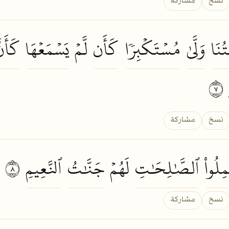
نسخ
مشاركة
تُنَا
وَلَّىٰ
مُسۡتَكۡبِرٗا
كَأَن
لَّمۡ
يَسۡمَعۡهَا
كَأَنّ
٧
نسخ
مشاركة
ِلُواْ
ٱلصَّٰلِحَٰتِ
لَهُمۡ
جَنَّٰتُ
ٱلنَّعِيمِ
٨
نسخ
مشاركة