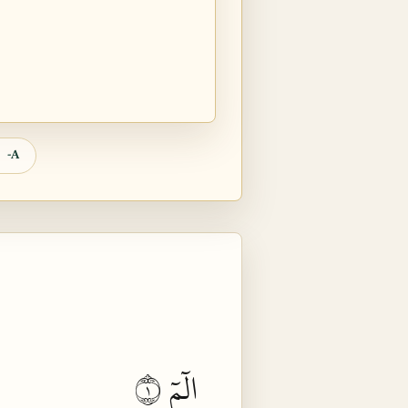
A-
الٓمٓ ١