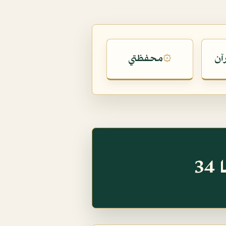
آن
محفظتي
۞