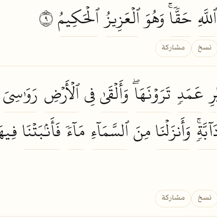
ٱللَّهِ
حَقّٗاۚ
وَهُوَ
ٱلۡعَزِيزُ
ٱلۡحَكِيمُ
٩
نسخ
مشاركة
رِ
عَمَدٖ
تَرَوۡنَهَاۖ
وَأَلۡقَىٰ
فِي
ٱلۡأَرۡضِ
رَوَٰسِيَ
أ
َآبَّةٖۚ
وَأَنزَلۡنَا
مِنَ
ٱلسَّمَآءِ
مَآءٗ
فَأَنۢبَتۡنَا
فِيه
نسخ
مشاركة