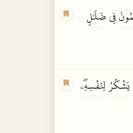
مُونَ
فِي
ضَلَٰلٖ
ا
يَشۡكُرُ
لِنَفۡسِهِۦۖ