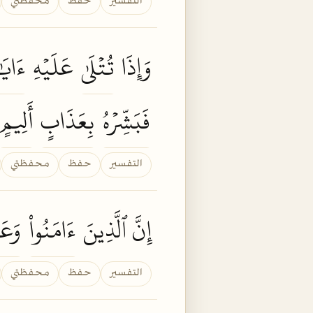
التفسير
حفظ
محفظتي
وَإِذَا
تُتۡلَىٰ
عَلَيۡهِ
ءَايَٰ
فَبَشِّرۡهُ
بِعَذَابٍ
أَلِيمٍ
التفسير
حفظ
محفظتي
إِنَّ ٱلَّذِينَ
ءَامَنُواْ
وَعَم
التفسير
حفظ
محفظتي