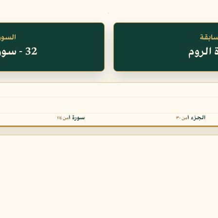
سابقة
السورة
32 - سورة السجدة
الجزء ١
سورة ١
من ٣٠
من ١١٤