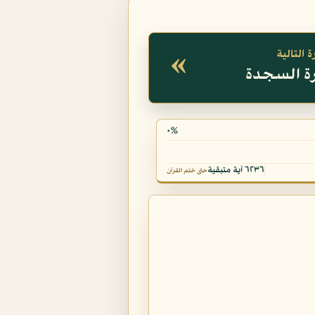
«
 التالية
٠%
٦٢٣٦ آية متبقية
حتى ختم القرآن