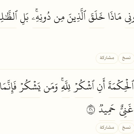
ونِي
مَاذَا
خَلَقَ
ٱلَّذِينَ مِن
دُونِهِۦۚ
بَلِ
ٱلظَّٰلِ
نسخ
مشاركة
ٱلۡحِكۡمَةَ
أَنِ
ٱشۡكُرۡ
لِلَّهِۚ
وَمَن
يَشۡكُرۡ
فَإِنَّمَ
غَنِيٌّ
حَمِيدٞ
١٢
نسخ
مشاركة