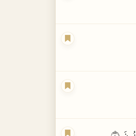
نُونَ
٤