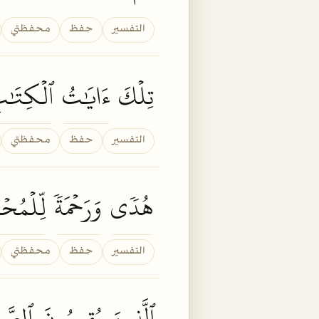
التفسير
حفظ
محفظتي
تِلۡكَ
ءَايَٰتُ
ٱلۡكِتَٰب
التفسير
حفظ
محفظتي
هُدٗى
وَرَحۡمَةٗ
لِّلۡمُحۡ
التفسير
حفظ
محفظتي
ٱلَّذِينَ
يُقِيمُونَ
ٱلصَّلَ