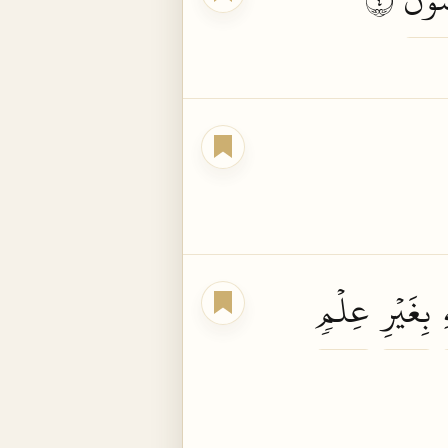
بِغَيۡرِ
عِلۡمٖ