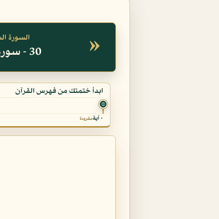
»
السورة ال
30 - سورة الروم
ابدأ ختمتك من فهرس القرآن
۞
٠ آية
مقروءة