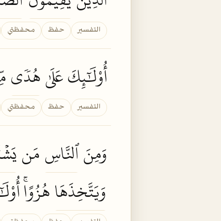
التفسير
حفظ
محفظتي
أُوْلَٰٓئِكَ عَلَىٰ
هُدٗى
مّ
التفسير
حفظ
محفظتي
وَمِنَ
ٱلنَّاسِ
مَن
يَشۡ
وَيَتَّخِذَهَا
هُزُوًاۚ أُوْلَ