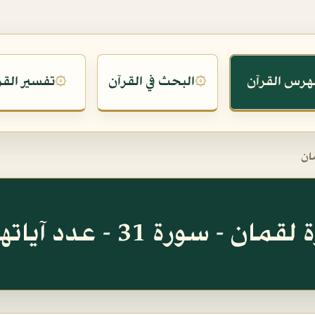
هرس القرآن
البحث في القرآن
تفسير القر
۞
۞
ان
ان - سورة 31 - عدد آياتها 34