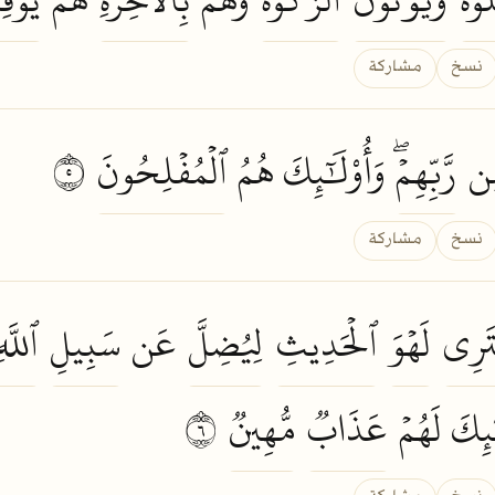
نسخ
مشاركة
ِن
رَّبِّهِمۡۖ
وَأُوْلَٰٓئِكَ هُمُ
ٱلۡمُفۡلِحُونَ
٥
نسخ
مشاركة
تَرِي
لَهۡوَ
ٱلۡحَدِيثِ
لِيُضِلَّ
عَن
سَبِيلِ
ٱللَّهِ
ٰٓئِكَ لَهُمۡ
عَذَابٞ
مُّهِينٞ
٦