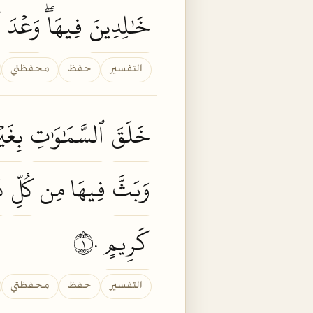
خَٰلِدِينَ
فِيهَاۖ
وَعۡدَ
التفسير
حفظ
محفظتي
خَلَقَ
ٱلسَّمَٰوَٰتِ
بِغَيۡ
وَبَثَّ
فِيهَا مِن
كُلِّ
د
كَرِيمٍ
١٠
التفسير
حفظ
محفظتي