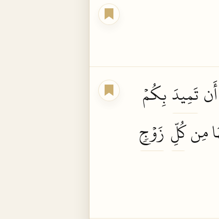
َن
تَمِيدَ
بِكُمۡ
َا مِن
كُلِّ
زَوۡجٖ