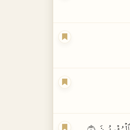
ٱلۡمُؤۡمِنُونَ
٤