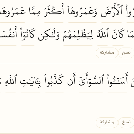
ُواْ
ٱلۡأَرۡضَ
وَعَمَرُوهَآ
أَكۡثَرَ
مِمَّا
عَمَرُوهَا
َا
كَانَ
ٱللَّهُ
لِيَظۡلِمَهُمۡ
وَلَٰكِن
كَانُوٓاْ
أَنفُسَه
نسخ
مشاركة
نَ
أَسَٰٓـُٔواْ
ٱلسُّوٓأَىٰٓ
أَن
كَذَّبُواْ
بِـَٔايَٰتِ
ٱللَّهِ
و
نسخ
مشاركة