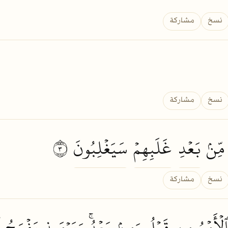
نسخ
مشاركة
نسخ
مشاركة
مِّنۢ
بَعۡدِ
غَلَبِهِمۡ
سَيَغۡلِبُونَ
٣
نسخ
مشاركة
ٱلۡأَمۡرُ
مِن
قَبۡلُ
وَمِنۢ
بَعۡدُۚ
وَيَوۡمَئِذٖ
يَفۡرَحُ