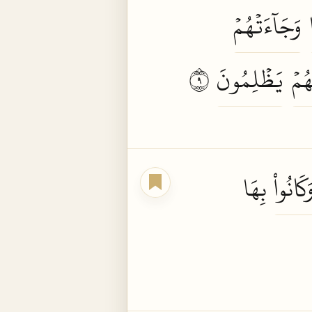
وَجَآءَتۡهُمۡ
ُمۡ
يَظۡلِمُونَ
٩
َكَانُواْ
بِهَا