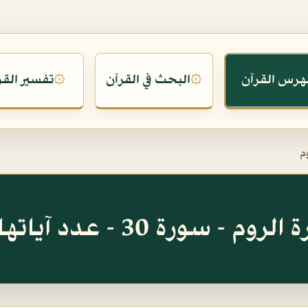
هرس القرآن
البحث في القرآن
تفسير القر
۞
۞
م
روم - سورة 30 - عدد آياتها 60