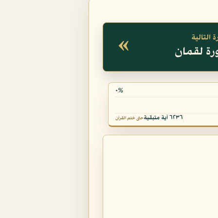
«
 التالية
٠%
٦٢٣٦ آية متبقية
حتى ختم القرآن