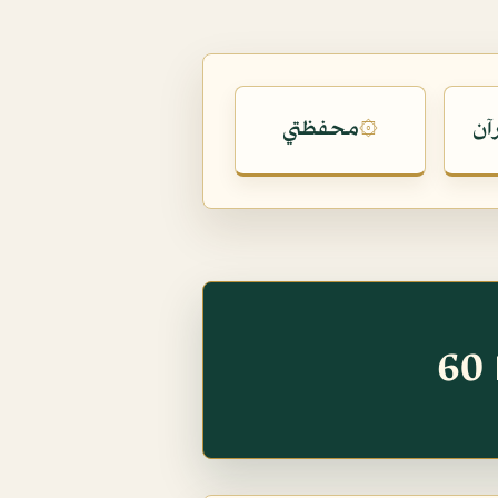
آن
محفظتي
۞