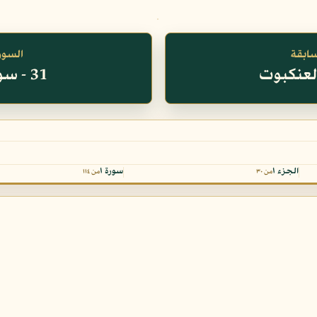
سابقة
السورة
31 - سورة لقمان
الجزء ١
سورة ١
من ٣٠
من ١١٤