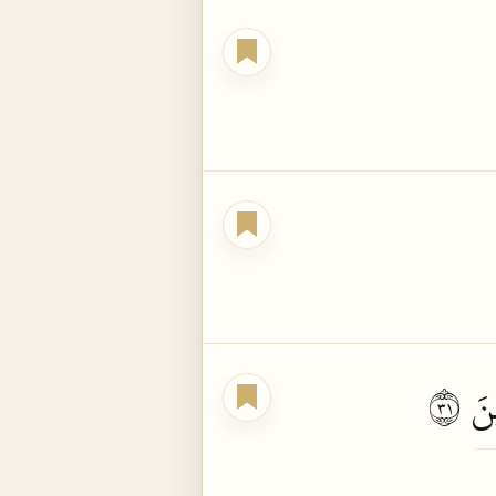
نَ
١٣