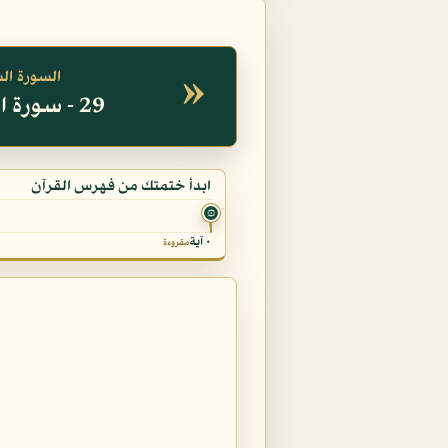
»
السورة ال
29 - سورة العنكبوت
ابدأ ختمتك من فهرس القرآن
۞
٠ آية
مقروءة