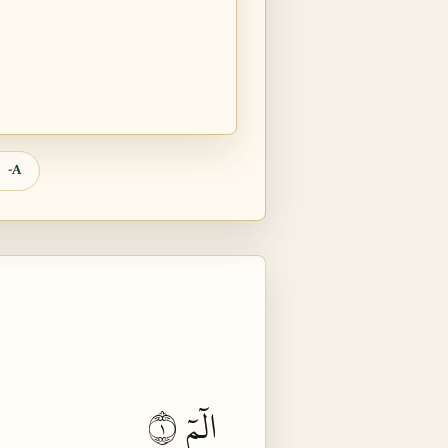
A-
الٓمٓ ١