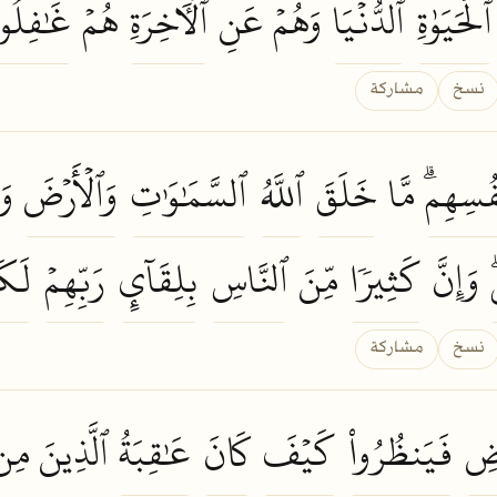
ٱلۡحَيَوٰةِ
ٱلدُّنۡيَا
وَهُمۡ عَنِ
ٱلۡأٓخِرَةِ
هُمۡ
غَٰفِلُو
نسخ
مشاركة
فُسِهِمۗ
مَّا
خَلَقَ
ٱللَّهُ
ٱلسَّمَٰوَٰتِ
وَٱلۡأَرۡضَ
وَ
وَإِنَّ
كَثِيرٗا
مِّنَ
ٱلنَّاسِ
بِلِقَآيِٕ
رَبِّهِمۡ
لَكَ
نسخ
مشاركة
ۡضِ
فَيَنظُرُواْ
كَيۡفَ
كَانَ
عَٰقِبَةُ
ٱلَّذِينَ مِ