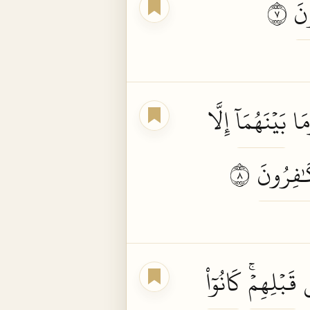
نَ
٧
مَا
بَيۡنَهُمَآ
إِلَّا
ٰفِرُونَ
٨
ن
قَبۡلِهِمۡۚ
كَانُوٓاْ