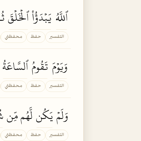
ٱللَّهُ
يَبۡدَؤُاْ
ٱلۡخَلۡقَ
ثُم
التفسير
حفظ
محفظتي
وَيَوۡمَ
تَقُومُ
ٱلسَّاعَةُ
التفسير
حفظ
محفظتي
وَلَمۡ
يَكُن
لَّهُم مِّن
شُ
التفسير
حفظ
محفظتي