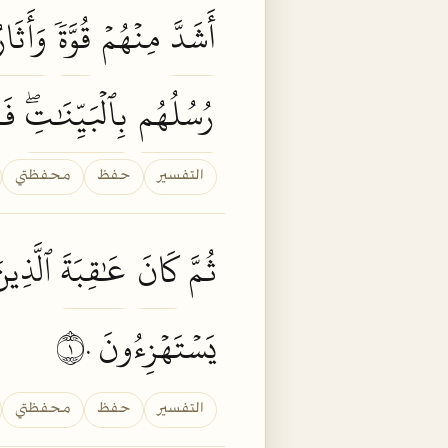
أَشَدَّ
مِنۡهُمۡ
قُوَّةٗ
وَأَثَار
رُسُلُهُم
بِٱلۡبَيِّنَٰتِۖ
فَم
التفسير
حفظ
محفظتي
ثُمَّ
كَانَ
عَٰقِبَةَ
ٱلَّذِي
يَسۡتَهۡزِءُونَ ١٠
التفسير
حفظ
محفظتي