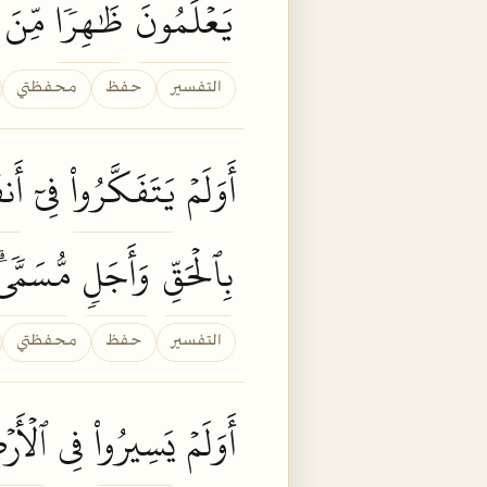
يَعۡلَمُونَ
ظَٰهِرٗا
مِّنَ
التفسير
حفظ
محفظتي
أَوَلَمۡ
يَتَفَكَّرُواْ
فِيٓ
أَن
بِٱلۡحَقِّ
وَأَجَلٖ
مُّسَمّٗىۗ
التفسير
حفظ
محفظتي
أَوَلَمۡ
يَسِيرُواْ
فِي
ٱلۡأَر