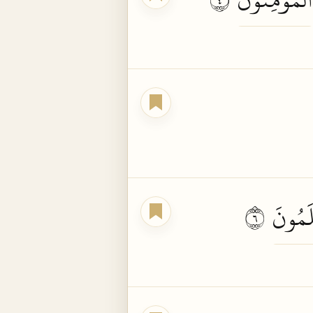
لَمُونَ
٦