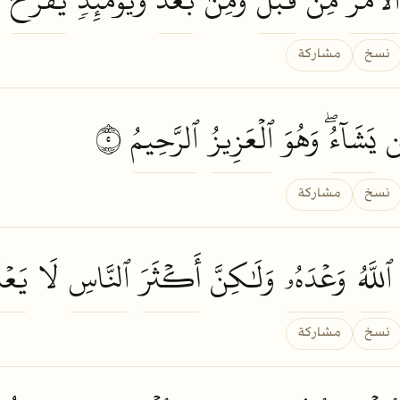
نسخ
مشاركة
ن
يَشَآءُۖ
وَهُوَ
ٱلۡعَزِيزُ
ٱلرَّحِيمُ
٥
نسخ
مشاركة
ٱللَّهُ
وَعۡدَهُۥ
وَلَٰكِنَّ
أَكۡثَرَ
ٱلنَّاسِ
لَا
يَعۡ
نسخ
مشاركة