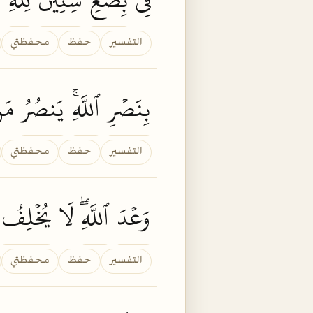
التفسير
حفظ
محفظتي
بِنَصۡرِ
ٱللَّهِۚ
يَنصُرُ
مَ
التفسير
حفظ
محفظتي
وَعۡدَ
ٱللَّهِۖ
لَا
يُخۡلِفُ
التفسير
حفظ
محفظتي