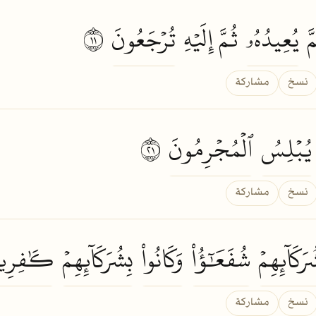
َّ
يُعِيدُهُۥ
ثُمَّ إِلَيۡهِ
تُرۡجَعُونَ
١١
نسخ
مشاركة
يُبۡلِسُ
ٱلۡمُجۡرِمُونَ
١٢
نسخ
مشاركة
رَكَآئِهِمۡ
شُفَعَٰٓؤُاْ
وَكَانُواْ
بِشُرَكَآئِهِمۡ
كَٰفِرِي
نسخ
مشاركة