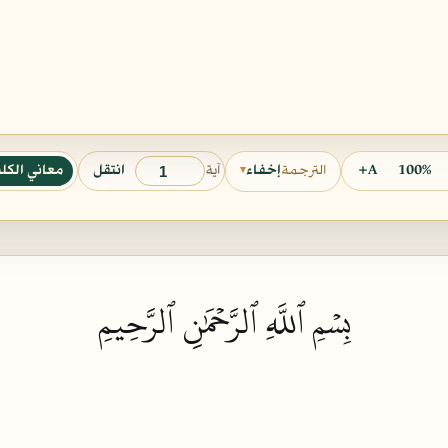
آية
100%
A+
انتقل
معاني الكل
الترجمة
إخفاء
▾
بِسۡمِ ٱللَّهِ ٱلرَّحۡمَٰنِ ٱلرَّحِيمِ