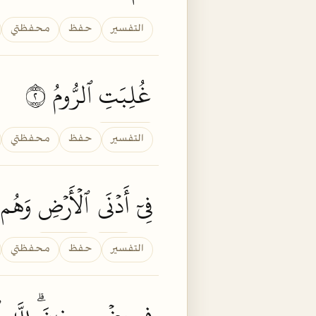
التفسير
حفظ
محفظتي
غُلِبَتِ
ٱلرُّومُ ٢
التفسير
حفظ
محفظتي
فِيٓ
أَدۡنَى
ٱلۡأَرۡضِ
وَهُم 
التفسير
حفظ
محفظتي
فِي
بِضۡعِ
سِنِينَۗ
لِلَّهِ