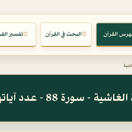
هرس القرآن
البحث في القرآن
تفسير القر
۞
۞
اشية
شية - سورة 88 - عدد آياتها 26