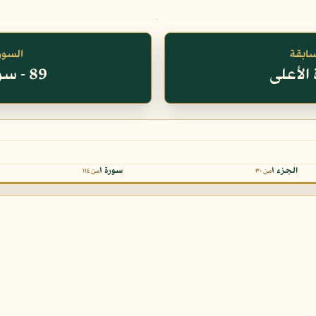
سابقة
السورة
89 - سورة الفجر
الجزء ١
سورة ١
من ٣٠
من ١١٤