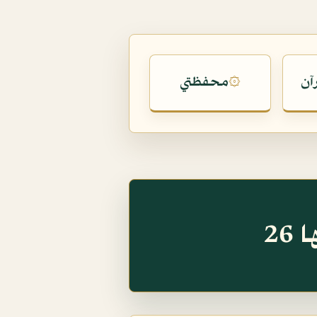
آن
محفظتي
۞