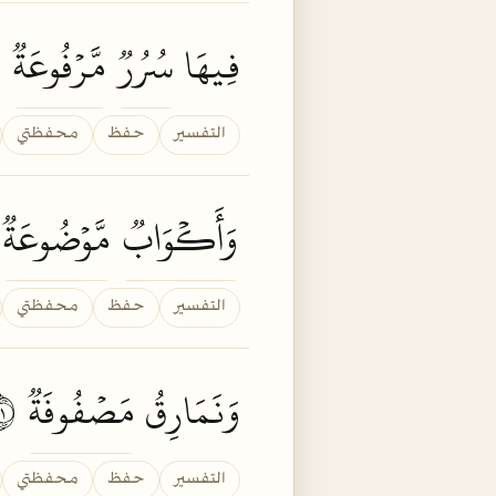
فِيهَا
سُرُرٞ
مَّرۡفُوعَةٞ
١٣
التفسير
حفظ
محفظتي
وَأَكۡوَابٞ
مَّوۡضُوعَةٞ
٤
التفسير
حفظ
محفظتي
وَنَمَارِقُ
مَصۡفُوفَةٞ
١٥
التفسير
حفظ
محفظتي