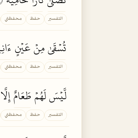
التفسير
حفظ
محفظتي
تُسۡقَىٰ
مِنۡ
عَيۡنٍ
ءَانِي
التفسير
حفظ
محفظتي
لَّيۡسَ لَهُمۡ
طَعَامٌ
إِلَّ
التفسير
حفظ
محفظتي