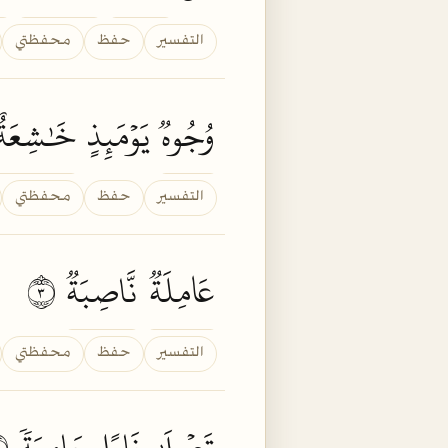
التفسير
حفظ
محفظتي
وُجُوهٞ
يَوۡمَئِذٍ
خَٰشِعَةٌ
التفسير
حفظ
محفظتي
عَامِلَةٞ
نَّاصِبَةٞ
٣
التفسير
حفظ
محفظتي
تَصۡلَىٰ
نَارًا
حَامِيَةٗ
٤