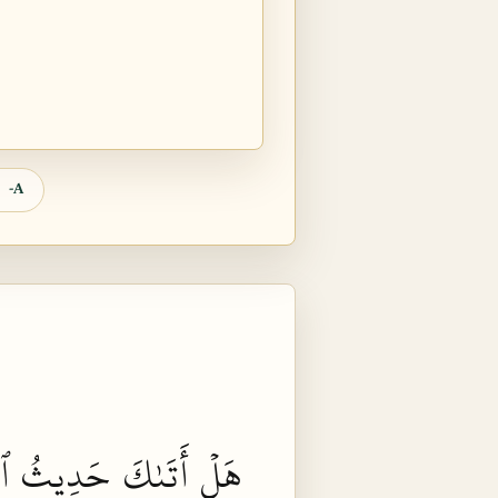
A-
هَلۡ
أَتَىٰكَ
حَدِيثُ
ٱل