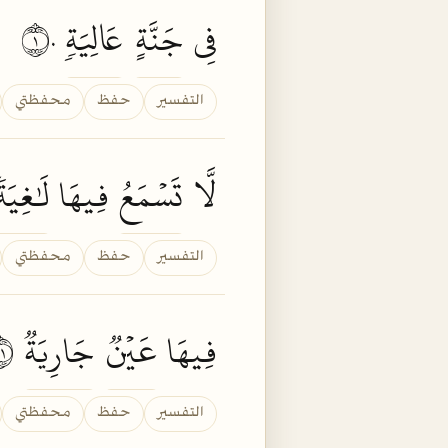
فِي
جَنَّةٍ
عَالِيَةٖ
١٠
التفسير
حفظ
محفظتي
لَّا
تَسۡمَعُ
فِيهَا
لَٰغِيَةٗ
التفسير
حفظ
محفظتي
فِيهَا
عَيۡنٞ
جَارِيَةٞ
١٢
التفسير
حفظ
محفظتي