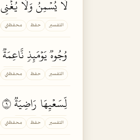
لَّا
يُسۡمِنُ
وَلَا
يُغۡنِي
م
التفسير
حفظ
محفظتي
وُجُوهٞ
يَوۡمَئِذٖ
نَّاعِمَةٞ
٨
التفسير
حفظ
محفظتي
لِّسَعۡيِهَا
رَاضِيَةٞ
٩
التفسير
حفظ
محفظتي