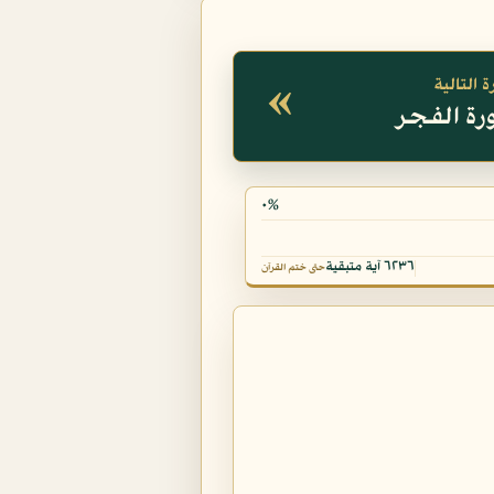
«
 التالية
٠%
٦٢٣٦ آية متبقية
حتى ختم القرآن