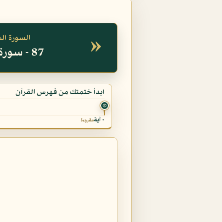
»
السورة ال
87 - سورة الأعلى
ابدأ ختمتك من فهرس القرآن
۞
٠ آية
مقروءة