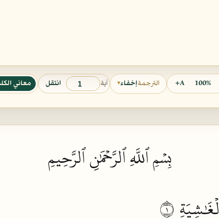
آية
100%
A+
انتقل
معاني الكل
الترجمة
إخفاء
▾
بِسۡمِ ٱللَّهِ ٱلرَّحۡمَٰنِ ٱلرَّحِيمِ
ۡغَٰشِيَةِ
١