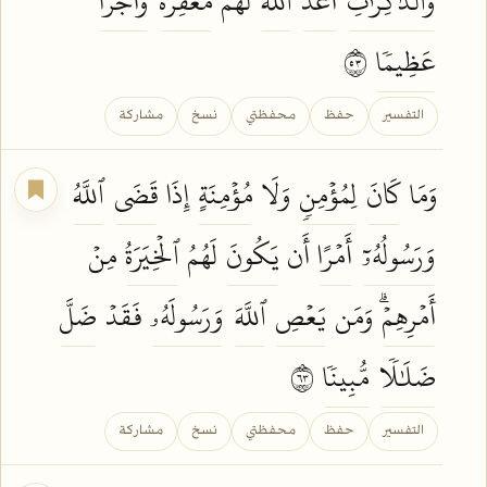
وَٱلذَّٰكِرَٰتِ
أَعَدَّ
ٱللَّهُ
لَهُم
مَّغۡفِرَةٗ
وَأَجۡرًا
عَظِيمٗا
٣٥
التفسير
حفظ
محفظتي
نسخ
مشاركة
وَمَا
كَانَ
لِمُؤۡمِنٖ
وَلَا
مُؤۡمِنَةٍ
إِذَا
قَضَى
ٱللَّهُ
وَرَسُولُهُۥٓ
أَمۡرًا
أَن
يَكُونَ
لَهُمُ
ٱلۡخِيَرَةُ
مِنۡ
أَمۡرِهِمۡۗ
وَمَن
يَعۡصِ
ٱللَّهَ
وَرَسُولَهُۥ
فَقَدۡ
ضَلَّ
ضَلَٰلٗا
مُّبِينٗا
٣٦
التفسير
حفظ
محفظتي
نسخ
مشاركة