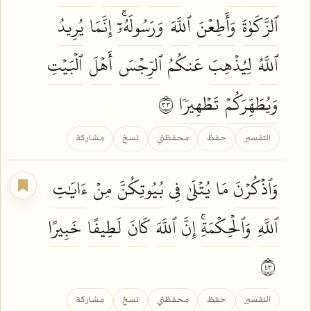
ٱلزَّكَوٰةَ
وَأَطِعۡنَ
ٱللَّهَ
وَرَسُولَهُۥٓۚ
إِنَّمَا
يُرِيدُ
ٱللَّهُ
لِيُذۡهِبَ
عَنكُمُ
ٱلرِّجۡسَ
أَهۡلَ
ٱلۡبَيۡتِ
وَيُطَهِّرَكُمۡ
تَطۡهِيرٗا
٣٣
التفسير
حفظ
محفظتي
نسخ
مشاركة
وَٱذۡكُرۡنَ
مَا
يُتۡلَىٰ
فِي
بُيُوتِكُنَّ
مِنۡ
ءَايَٰتِ
ٱللَّهِ
وَٱلۡحِكۡمَةِۚ
إِنَّ
ٱللَّهَ
كَانَ
لَطِيفًا
خَبِيرًا
٣٤
التفسير
حفظ
محفظتي
نسخ
مشاركة