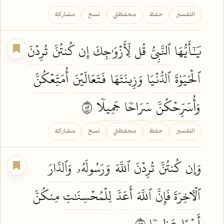
التفسير
حفظ
محفظتي
نسخ
مشاركة
يَٰٓأَيُّهَا
ٱلنَّبِيُّ
قُل
لِّأَزۡوَٰجِكَ
إِن
كُنتُنَّ
تُرِدۡنَ
ٱلۡحَيَوٰةَ
ٱلدُّنۡيَا
وَزِينَتَهَا
فَتَعَالَيۡنَ
أُمَتِّعۡكُنَّ
وَأُسَرِّحۡكُنَّ
سَرَاحٗا
جَمِيلٗا
٢٨
التفسير
حفظ
محفظتي
نسخ
مشاركة
وَإِن
كُنتُنَّ
تُرِدۡنَ
ٱللَّهَ
وَرَسُولَهُۥ
وَٱلدَّارَ
ٱلۡأٓخِرَةَ
فَإِنَّ
ٱللَّهَ
أَعَدَّ
لِلۡمُحۡسِنَٰتِ
مِنكُنَّ
أَجۡرًا
عَظِيمٗا
٢٩