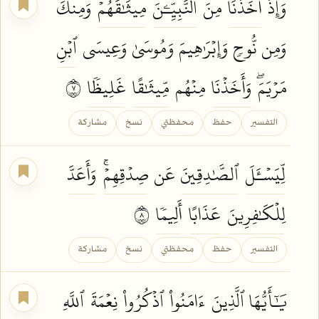
وَإِذۡ
أَخَذۡنَا
مِنَ
ٱلنَّبِيِّـۧنَ
مِيثَٰقَهُمۡ
وَمِنكَ
وَمِن نُّوحٖ وَإِبۡرَٰهِيمَ وَمُوسَىٰ وَعِيسَى
ٱبۡنِ
مَرۡيَمَۖ
وَأَخَذۡنَا
مِنۡهُم
مِّيثَٰقًا
غَلِيظٗا
٧
التفسير
حفظ
محفظتي
نسخ
مشاركة
لِّيَسۡـَٔلَ
ٱلصَّٰدِقِينَ
عَن
صِدۡقِهِمۡۚ
وَأَعَدَّ
لِلۡكَٰفِرِينَ
عَذَابًا
أَلِيمٗا
٨
التفسير
حفظ
محفظتي
نسخ
مشاركة
يَٰٓأَيُّهَا ٱلَّذِينَ
ءَامَنُواْ
ٱذۡكُرُواْ
نِعۡمَةَ
ٱللَّهِ