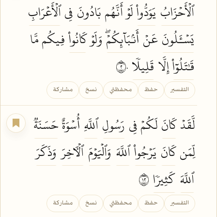
ٱلۡأَحۡزَابُ
يَوَدُّواْ
لَوۡ أَنَّهُم
بَادُونَ
فِي
ٱلۡأَعۡرَابِ
يَسۡـَٔلُونَ
عَنۡ
أَنۢبَآئِكُمۡۖ
وَلَوۡ
كَانُواْ
فِيكُم مَّا
قَٰتَلُوٓاْ
إِلَّا
قَلِيلٗا
٢٠
التفسير
حفظ
محفظتي
نسخ
مشاركة
لَّقَدۡ
كَانَ
لَكُمۡ فِي
رَسُولِ
ٱللَّهِ
أُسۡوَةٌ
حَسَنَةٞ
لِّمَن
كَانَ
يَرۡجُواْ
ٱللَّهَ
وَٱلۡيَوۡمَ
ٱلۡأٓخِرَ
وَذَكَرَ
ٱللَّهَ
كَثِيرٗا
٢١
التفسير
حفظ
محفظتي
نسخ
مشاركة