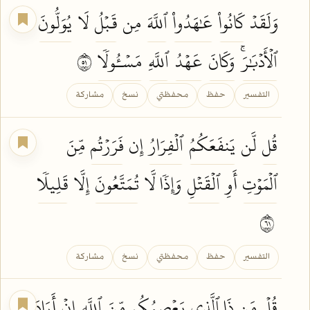
وَلَقَدۡ
كَانُواْ
عَٰهَدُواْ
ٱللَّهَ
مِن
قَبۡلُ
لَا
يُوَلُّونَ
ٱلۡأَدۡبَٰرَۚ
وَكَانَ
عَهۡدُ
ٱللَّهِ
مَسۡـُٔولٗا
١٥
التفسير
حفظ
محفظتي
نسخ
مشاركة
قُل
لَّن
يَنفَعَكُمُ
ٱلۡفِرَارُ
إِن
فَرَرۡتُم
مِّنَ
ٱلۡمَوۡتِ
أَوِ
ٱلۡقَتۡلِ
وَإِذٗا لَّا
تُمَتَّعُونَ
إِلَّا
قَلِيلٗا
١٦
التفسير
حفظ
محفظتي
نسخ
مشاركة
قُلۡ
مَن ذَا ٱلَّذِي
يَعۡصِمُكُم
مِّنَ
ٱللَّهِ
إِنۡ
أَرَادَ