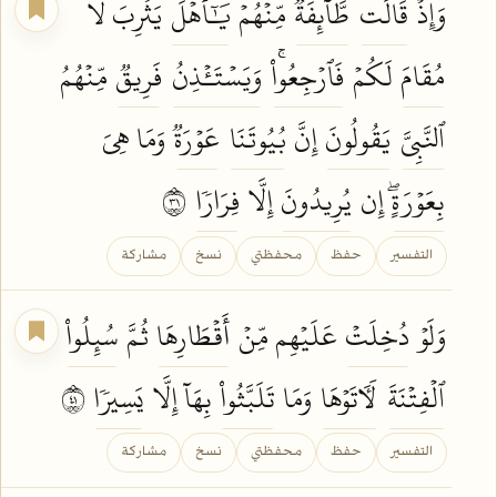
وَإِذۡ
قَالَت
طَّآئِفَةٞ
مِّنۡهُمۡ
يَٰٓأَهۡلَ
يَثۡرِبَ لَا
مُقَامَ
لَكُمۡ
فَٱرۡجِعُواْۚ
وَيَسۡتَـٔۡذِنُ
فَرِيقٞ
مِّنۡهُمُ
ٱلنَّبِيَّ
يَقُولُونَ
إِنَّ
بُيُوتَنَا
عَوۡرَةٞ
وَمَا هِيَ
بِعَوۡرَةٍۖ
إِن
يُرِيدُونَ
إِلَّا
فِرَارٗا
١٣
التفسير
حفظ
محفظتي
نسخ
مشاركة
وَلَوۡ
دُخِلَتۡ
عَلَيۡهِم مِّنۡ
أَقۡطَارِهَا
ثُمَّ
سُئِلُواْ
ٱلۡفِتۡنَةَ
لَأٓتَوۡهَا
وَمَا
تَلَبَّثُواْ
بِهَآ إِلَّا
يَسِيرٗا
١٤
التفسير
حفظ
محفظتي
نسخ
مشاركة