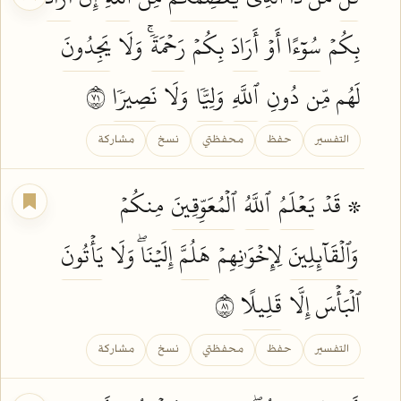
بِكُمۡ
سُوٓءًا
أَوۡ
أَرَادَ
بِكُمۡ
رَحۡمَةٗۚ
وَلَا
يَجِدُونَ
لَهُم مِّن
دُونِ
ٱللَّهِ
وَلِيّٗا
وَلَا
نَصِيرٗا
١٧
التفسير
حفظ
محفظتي
نسخ
مشاركة
۞ قَدۡ
يَعۡلَمُ
ٱللَّهُ
ٱلۡمُعَوِّقِينَ
مِنكُمۡ
وَٱلۡقَآئِلِينَ
لِإِخۡوَٰنِهِمۡ
هَلُمَّ
إِلَيۡنَاۖ وَلَا
يَأۡتُونَ
ٱلۡبَأۡسَ إِلَّا
قَلِيلًا
١٨
التفسير
حفظ
محفظتي
نسخ
مشاركة