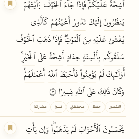
أَشِحَّةً
عَلَيۡكُمۡۖ فَإِذَا
جَآءَ
ٱلۡخَوۡفُ
رَأَيۡتَهُمۡ
يَنظُرُونَ
إِلَيۡكَ
تَدُورُ
أَعۡيُنُهُمۡ
كَٱلَّذِي
يُغۡشَىٰ
عَلَيۡهِ مِنَ
ٱلۡمَوۡتِۖ
فَإِذَا
ذَهَبَ
ٱلۡخَوۡفُ
سَلَقُوكُم
بِأَلۡسِنَةٍ
حِدَادٍ
أَشِحَّةً
عَلَى
ٱلۡخَيۡرِۚ
أُوْلَٰٓئِكَ لَمۡ
يُؤۡمِنُواْ
فَأَحۡبَطَ
ٱللَّهُ
أَعۡمَٰلَهُمۡۚ
وَكَانَ
ذَٰلِكَ عَلَى
ٱللَّهِ
يَسِيرٗا
١٩
التفسير
حفظ
محفظتي
نسخ
مشاركة
يَحۡسَبُونَ
ٱلۡأَحۡزَابَ
لَمۡ
يَذۡهَبُواْۖ
وَإِن
يَأۡتِ