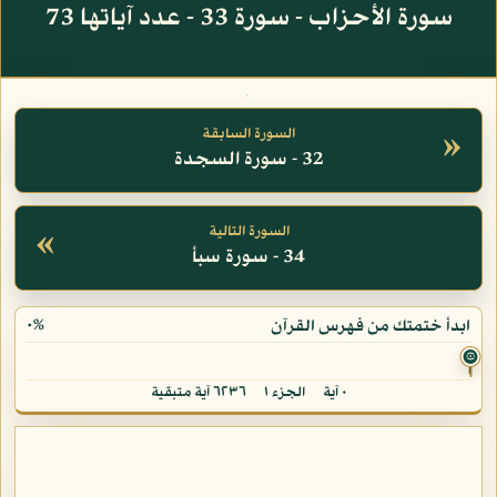
سورة الأحزاب - سورة 33 - عدد آياتها 73
»
السورة السابقة
32 - سورة السجدة
«
السورة التالية
34 - سورة سبأ
٠%
ابدأ ختمتك من فهرس القرآن
۞
٠ آية
الجزء ١
٦٢٣٦ آية متبقية