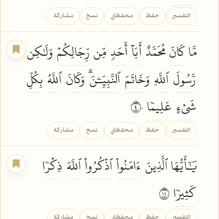
التفسير
حفظ
محفظتي
نسخ
مشاركة
مَّا
كَانَ
مُحَمَّدٌ
أَبَآ
أَحَدٖ
مِّن
رِّجَالِكُمۡ
وَلَٰكِن
رَّسُولَ
ٱللَّهِ
وَخَاتَمَ
ٱلنَّبِيِّـۧنَۗ
وَكَانَ
ٱللَّهُ
بِكُلِّ
شَيۡءٍ
عَلِيمٗا
٤٠
التفسير
حفظ
محفظتي
نسخ
مشاركة
يَٰٓأَيُّهَا ٱلَّذِينَ
ءَامَنُواْ
ٱذۡكُرُواْ
ٱللَّهَ
ذِكۡرٗا
كَثِيرٗا
٤١
التفسير
حفظ
محفظتي
نسخ
مشاركة