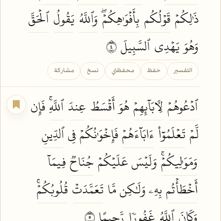
ذَٰلِكُمۡ
قَوۡلُكُم
بِأَفۡوَٰهِكُمۡۖ
وَٱللَّهُ
يَقُولُ
ٱلۡحَقَّ
وَهُوَ
يَهۡدِي
ٱلسَّبِيلَ
٤
التفسير
حفظ
محفظتي
نسخ
مشاركة
ٱدۡعُوهُمۡ
لِأٓبَآئِهِمۡ
هُوَ
أَقۡسَطُ
عِندَ
ٱللَّهِۚ
فَإِن
لَّمۡ
تَعۡلَمُوٓاْ
ءَابَآءَهُمۡ
فَإِخۡوَٰنُكُمۡ فِي
ٱلدِّينِ
وَمَوَٰلِيكُمۡۚ
وَلَيۡسَ عَلَيۡكُمۡ
جُنَاحٞ
فِيمَآ
أَخۡطَأۡتُم
بِهِۦ وَلَٰكِن مَّا
تَعَمَّدَتۡ
قُلُوبُكُمۡۚ
وَكَانَ
ٱللَّهُ
غَفُورٗا
رَّحِيمًا
٥