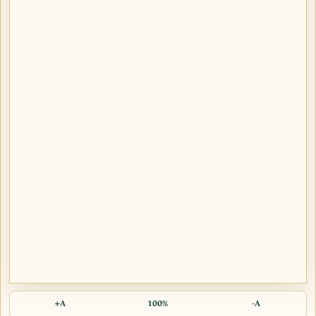
A+
100%
A-