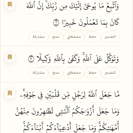
وَٱتَّبِعۡ
مَا
يُوحَىٰٓ
إِلَيۡكَ مِن
رَّبِّكَۚ
إِنَّ
ٱللَّهَ
كَانَ
بِمَا
تَعۡمَلُونَ
خَبِيرٗا
٢
التفسير
حفظ
محفظتي
نسخ
مشاركة
وَتَوَكَّلۡ
عَلَى
ٱللَّهِۚ
وَكَفَىٰ
بِٱللَّهِ
وَكِيلٗا
٣
التفسير
حفظ
محفظتي
نسخ
مشاركة
مَّا
جَعَلَ
ٱللَّهُ
لِرَجُلٖ
مِّن
قَلۡبَيۡنِ
فِي جَوۡفِهِۦۚ
وَمَا
جَعَلَ
أَزۡوَٰجَكُمُ
ٱلَّٰٓـِٔي
تُظَٰهِرُونَ
مِنۡهُنَّ
أُمَّهَٰتِكُمۡۚ
وَمَا
جَعَلَ
أَدۡعِيَآءَكُمۡ
أَبۡنَآءَكُمۡۚ