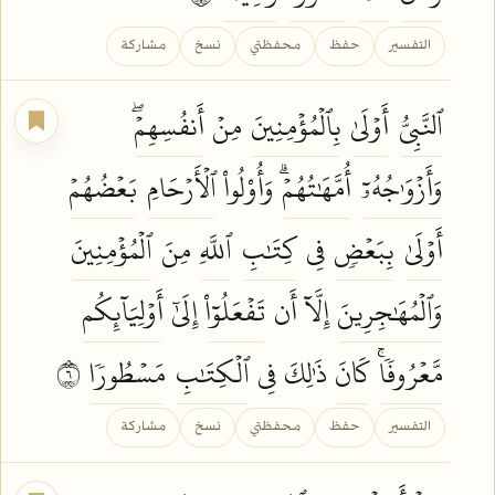
التفسير
حفظ
محفظتي
نسخ
مشاركة
ٱلنَّبِيُّ
أَوۡلَىٰ
بِٱلۡمُؤۡمِنِينَ
مِنۡ
أَنفُسِهِمۡۖ
وَأَزۡوَٰجُهُۥٓ
أُمَّهَٰتُهُمۡۗ
وَأُوْلُواْ
ٱلۡأَرۡحَامِ
بَعۡضُهُمۡ
أَوۡلَىٰ
بِبَعۡضٖ
فِي
كِتَٰبِ
ٱللَّهِ
مِنَ
ٱلۡمُؤۡمِنِينَ
وَٱلۡمُهَٰجِرِينَ
إِلَّآ أَن
تَفۡعَلُوٓاْ
إِلَىٰٓ
أَوۡلِيَآئِكُم
مَّعۡرُوفٗاۚ
كَانَ
ذَٰلِكَ فِي
ٱلۡكِتَٰبِ
مَسۡطُورٗا
٦
التفسير
حفظ
محفظتي
نسخ
مشاركة