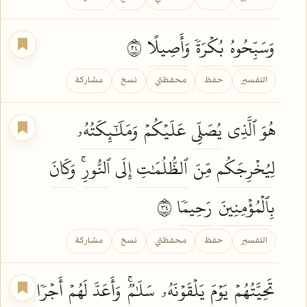
وَسَبِّحُوهُ
بُكۡرَةٗ
وَأَصِيلًا
٤٢
التفسير
حفظ
محفظتي
نسخ
مشاركة
هُوَ ٱلَّذِي
يُصَلِّي
عَلَيۡكُمۡ
وَمَلَٰٓئِكَتُهُۥ
لِيُخۡرِجَكُم
مِّنَ
ٱلظُّلُمَٰتِ
إِلَى
ٱلنُّورِۚ
وَكَانَ
بِٱلۡمُؤۡمِنِينَ
رَحِيمٗا
٤٣
التفسير
حفظ
محفظتي
نسخ
مشاركة
تَحِيَّتُهُمۡ
يَوۡمَ
يَلۡقَوۡنَهُۥ
سَلَٰمٞۚ
وَأَعَدَّ
لَهُمۡ
أَجۡرٗا