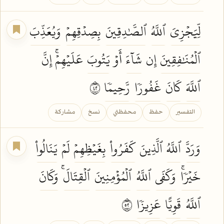
لِّيَجۡزِيَ
ٱللَّهُ
ٱلصَّٰدِقِينَ
بِصِدۡقِهِمۡ
وَيُعَذِّبَ
ٱلۡمُنَٰفِقِينَ
إِن
شَآءَ
أَوۡ
يَتُوبَ
عَلَيۡهِمۡۚ إِنَّ
ٱللَّهَ
كَانَ
غَفُورٗا
رَّحِيمٗا
٢٤
التفسير
حفظ
محفظتي
نسخ
مشاركة
وَرَدَّ
ٱللَّهُ
ٱلَّذِينَ
كَفَرُواْ
بِغَيۡظِهِمۡ
لَمۡ
يَنَالُواْ
خَيۡرٗاۚ
وَكَفَى
ٱللَّهُ
ٱلۡمُؤۡمِنِينَ
ٱلۡقِتَالَۚ
وَكَانَ
ٱللَّهُ
قَوِيًّا
عَزِيزٗا
٢٥