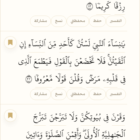
رِزۡقٗا
كَرِيمٗا
٣١
التفسير
حفظ
محفظتي
نسخ
مشاركة
يَٰنِسَآءَ
ٱلنَّبِيِّ
لَسۡتُنَّ
كَأَحَدٖ
مِّنَ
ٱلنِّسَآءِ
إِنِ
ٱتَّقَيۡتُنَّۚ
فَلَا
تَخۡضَعۡنَ
بِٱلۡقَوۡلِ
فَيَطۡمَعَ
ٱلَّذِي
فِي
قَلۡبِهِۦ
مَرَضٞ
وَقُلۡنَ
قَوۡلٗا
مَّعۡرُوفٗا
٣٢
التفسير
حفظ
محفظتي
نسخ
مشاركة
وَقَرۡنَ
فِي
بُيُوتِكُنَّ
وَلَا
تَبَرَّجۡنَ
تَبَرُّجَ
ٱلۡجَٰهِلِيَّةِ
ٱلۡأُولَىٰۖ
وَأَقِمۡنَ
ٱلصَّلَوٰةَ
وَءَاتِينَ