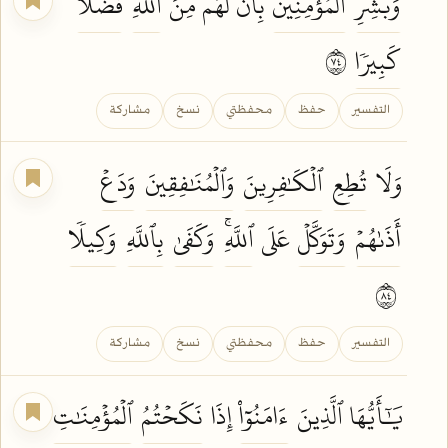
وَبَشِّرِ
ٱلۡمُؤۡمِنِينَ
بِأَنَّ لَهُم مِّنَ
ٱللَّهِ
فَضۡلٗا
كَبِيرٗا
٤٧
التفسير
حفظ
محفظتي
نسخ
مشاركة
وَلَا
تُطِعِ
ٱلۡكَٰفِرِينَ
وَٱلۡمُنَٰفِقِينَ
وَدَعۡ
أَذَىٰهُمۡ
وَتَوَكَّلۡ
عَلَى
ٱللَّهِۚ
وَكَفَىٰ
بِٱللَّهِ
وَكِيلٗا
٤٨
التفسير
حفظ
محفظتي
نسخ
مشاركة
يَٰٓأَيُّهَا ٱلَّذِينَ
ءَامَنُوٓاْ
إِذَا
نَكَحۡتُمُ
ٱلۡمُؤۡمِنَٰتِ