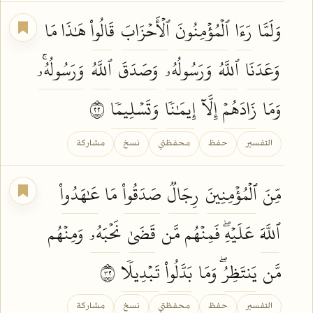
وَلَمَّا
رَءَا
ٱلۡمُؤۡمِنُونَ
ٱلۡأَحۡزَابَ
قَالُواْ
هَٰذَا مَا
وَعَدَنَا
ٱللَّهُ
وَرَسُولُهُۥ
وَصَدَقَ
ٱللَّهُ
وَرَسُولُهُۥۚ
وَمَا
زَادَهُمۡ
إِلَّآ
إِيمَٰنٗا
وَتَسۡلِيمٗا
٢٢
التفسير
حفظ
محفظتي
نسخ
مشاركة
مِّنَ
ٱلۡمُؤۡمِنِينَ
رِجَالٞ
صَدَقُواْ
مَا
عَٰهَدُواْ
ٱللَّهَ
عَلَيۡهِۖ فَمِنۡهُم مَّن
قَضَىٰ
نَحۡبَهُۥ
وَمِنۡهُم
مَّن
يَنتَظِرُۖ
وَمَا
بَدَّلُواْ
تَبۡدِيلٗا
٢٣
التفسير
حفظ
محفظتي
نسخ
مشاركة