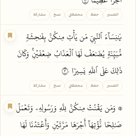
التفسير
حفظ
محفظتي
نسخ
مشاركة
يَٰنِسَآءَ
ٱلنَّبِيِّ
مَن
يَأۡتِ
مِنكُنَّ
بِفَٰحِشَةٖ
مُّبَيِّنَةٖ
يُضَٰعَفۡ
لَهَا
ٱلۡعَذَابُ
ضِعۡفَيۡنِۚ
وَكَانَ
ذَٰلِكَ عَلَى
ٱللَّهِ
يَسِيرٗا
٣٠
التفسير
حفظ
محفظتي
نسخ
مشاركة
۞ وَمَن
يَقۡنُتۡ
مِنكُنَّ
لِلَّهِ
وَرَسُولِهِۦ
وَتَعۡمَلۡ
صَٰلِحٗا
نُّؤۡتِهَآ
أَجۡرَهَا
مَرَّتَيۡنِ
وَأَعۡتَدۡنَا
لَهَا