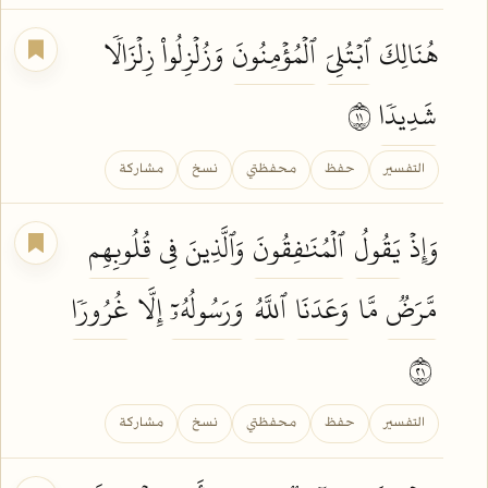
هُنَالِكَ
ٱبۡتُلِيَ
ٱلۡمُؤۡمِنُونَ
وَزُلۡزِلُواْ زِلۡزَالٗا
شَدِيدٗا
١١
التفسير
حفظ
محفظتي
نسخ
مشاركة
وَإِذۡ
يَقُولُ
ٱلۡمُنَٰفِقُونَ
وَٱلَّذِينَ فِي
قُلُوبِهِم
مَّرَضٞ
مَّا
وَعَدَنَا
ٱللَّهُ
وَرَسُولُهُۥٓ
إِلَّا
غُرُورٗا
١٢
التفسير
حفظ
محفظتي
نسخ
مشاركة