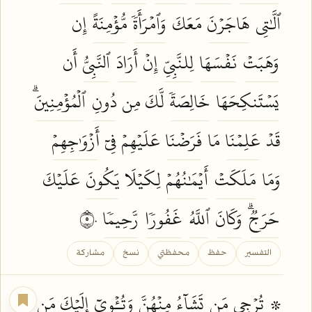
ٱلَّٰتِي
هَاجَرۡنَ
مَعَكَ
وَٱمۡرَأَةٗ
مُّؤۡمِنَةً
إِن
وَهَبَتۡ
نَفۡسَهَا
لِلنَّبِيِّ
إِنۡ
أَرَادَ
ٱلنَّبِيُّ
أَن
يَسۡتَنكِحَهَا
خَالِصَةٗ
لَّكَ مِن
دُونِ
ٱلۡمُؤۡمِنِينَۗ
قَدۡ
عَلِمۡنَا
مَا
فَرَضۡنَا
عَلَيۡهِمۡ فِيٓ
أَزۡوَٰجِهِمۡ
وَمَا
مَلَكَتۡ
أَيۡمَٰنُهُمۡ
لِكَيۡلَا
يَكُونَ
عَلَيۡكَ
حَرَجٞۗ
وَكَانَ
ٱللَّهُ
غَفُورٗا
رَّحِيمٗا
٥٠
التفسير
حفظ
محفظتي
نسخ
مشاركة
۞
تُرۡجِي
مَن
تَشَآءُ
مِنۡهُنَّ
وَتُـٔۡوِيٓ
إِلَيۡكَ مَن