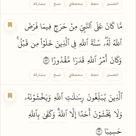
التفسير
حفظ
محفظتي
نسخ
مشاركة
مَّا
كَانَ
عَلَى
ٱلنَّبِيِّ
مِنۡ
حَرَجٖ
فِيمَا
فَرَضَ
ٱللَّهُ
لَهُۥۖ
سُنَّةَ
ٱللَّهِ
فِي ٱلَّذِينَ
خَلَوۡاْ
مِن
قَبۡلُۚ
وَكَانَ
أَمۡرُ
ٱللَّهِ
قَدَرٗا
مَّقۡدُورًا
٣٨
التفسير
حفظ
محفظتي
نسخ
مشاركة
ٱلَّذِينَ
يُبَلِّغُونَ
رِسَٰلَٰتِ
ٱللَّهِ
وَيَخۡشَوۡنَهُۥ
وَلَا
يَخۡشَوۡنَ
أَحَدًا
إِلَّا
ٱللَّهَۗ
وَكَفَىٰ
بِٱللَّهِ
حَسِيبٗا
٣٩