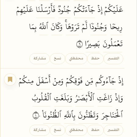
عَلَيۡكُمۡ إِذۡ
جَآءَتۡكُمۡ
جُنُودٞ
فَأَرۡسَلۡنَا
عَلَيۡهِمۡ
رِيحٗا
وَجُنُودٗا
لَّمۡ
تَرَوۡهَاۚ
وَكَانَ
ٱللَّهُ
بِمَا
تَعۡمَلُونَ
بَصِيرًا
٩
التفسير
حفظ
محفظتي
نسخ
مشاركة
إِذۡ
جَآءُوكُم
مِّن
فَوۡقِكُمۡ
وَمِنۡ
أَسۡفَلَ
مِنكُمۡ
وَإِذۡ
زَاغَتِ
ٱلۡأَبۡصَٰرُ
وَبَلَغَتِ
ٱلۡقُلُوبُ
ٱلۡحَنَاجِرَ
وَتَظُنُّونَ
بِٱللَّهِ
ٱلظُّنُونَا۠
١٠
التفسير
حفظ
محفظتي
نسخ
مشاركة