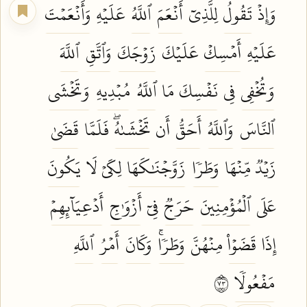
وَإِذۡ
تَقُولُ
لِلَّذِيٓ
أَنۡعَمَ
ٱللَّهُ
عَلَيۡهِ
وَأَنۡعَمۡتَ
عَلَيۡهِ
أَمۡسِكۡ
عَلَيۡكَ
زَوۡجَكَ
وَٱتَّقِ
ٱللَّهَ
وَتُخۡفِي
فِي
نَفۡسِكَ
مَا
ٱللَّهُ
مُبۡدِيهِ
وَتَخۡشَى
ٱلنَّاسَ
وَٱللَّهُ
أَحَقُّ
أَن
تَخۡشَىٰهُۖ
فَلَمَّا
قَضَىٰ
زَيۡدٞ مِّنۡهَا
وَطَرٗا
زَوَّجۡنَٰكَهَا
لِكَيۡ لَا
يَكُونَ
عَلَى
ٱلۡمُؤۡمِنِينَ
حَرَجٞ
فِيٓ
أَزۡوَٰجِ
أَدۡعِيَآئِهِمۡ
إِذَا
قَضَوۡاْ
مِنۡهُنَّ
وَطَرٗاۚ
وَكَانَ
أَمۡرُ
ٱللَّهِ
مَفۡعُولٗا
٣٧