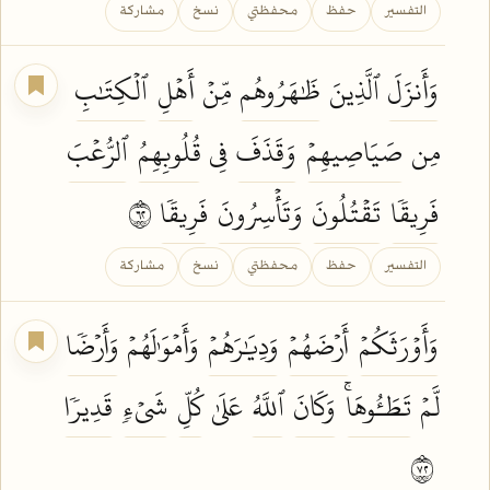
التفسير
حفظ
محفظتي
نسخ
مشاركة
وَأَنزَلَ
ٱلَّذِينَ
ظَٰهَرُوهُم
مِّنۡ
أَهۡلِ
ٱلۡكِتَٰبِ
مِن
صَيَاصِيهِمۡ
وَقَذَفَ
فِي
قُلُوبِهِمُ
ٱلرُّعۡبَ
فَرِيقٗا
تَقۡتُلُونَ
وَتَأۡسِرُونَ
فَرِيقٗا
٢٦
التفسير
حفظ
محفظتي
نسخ
مشاركة
وَأَوۡرَثَكُمۡ
أَرۡضَهُمۡ
وَدِيَٰرَهُمۡ
وَأَمۡوَٰلَهُمۡ
وَأَرۡضٗا
لَّمۡ
تَطَـُٔوهَاۚ
وَكَانَ
ٱللَّهُ
عَلَىٰ
كُلِّ
شَيۡءٖ
قَدِيرٗا
٢٧