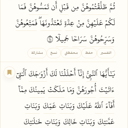
ثُمَّ
طَلَّقۡتُمُوهُنَّ
مِن
قَبۡلِ
أَن
تَمَسُّوهُنَّ
فَمَا
لَكُمۡ عَلَيۡهِنَّ مِنۡ
عِدَّةٖ
تَعۡتَدُّونَهَاۖ
فَمَتِّعُوهُنَّ
وَسَرِّحُوهُنَّ
سَرَاحٗا
جَمِيلٗا
٤٩
التفسير
حفظ
محفظتي
نسخ
مشاركة
يَٰٓأَيُّهَا
ٱلنَّبِيُّ
إِنَّآ
أَحۡلَلۡنَا
لَكَ
أَزۡوَٰجَكَ
ٱلَّٰتِيٓ
ءَاتَيۡتَ
أُجُورَهُنَّ
وَمَا
مَلَكَتۡ
يَمِينُكَ
مِمَّآ
أَفَآءَ
ٱللَّهُ
عَلَيۡكَ
وَبَنَاتِ
عَمِّكَ
وَبَنَاتِ
عَمَّٰتِكَ
وَبَنَاتِ
خَالِكَ
وَبَنَاتِ
خَٰلَٰتِكَ