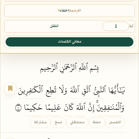
الترجمة
إخفاء
▾
آية
انتقل
معاني الكلمات
بِسۡمِ ٱللَّهِ ٱلرَّحۡمَٰنِ ٱلرَّحِيمِ
يَٰٓأَيُّهَا
ٱلنَّبِيُّ
ٱتَّقِ
ٱللَّهَ
وَلَا
تُطِعِ
ٱلۡكَٰفِرِينَ
وَٱلۡمُنَٰفِقِينَۚ
إِنَّ
ٱللَّهَ
كَانَ
عَلِيمًا
حَكِيمٗا
١
التفسير
حفظ
محفظتي
نسخ
مشاركة