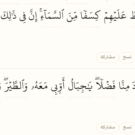
ۡ
عَلَيۡهِمۡ
كِسَفٗا
مِّنَ
ٱلسَّمَآءِۚ
إِنَّ فِي ذَٰلِكَ
نسخ
مشاركة
 مِنَّا
فَضۡلٗاۖ
يَٰجِبَالُ
أَوِّبِي
مَعَهُۥ
وَٱلطَّيۡرَۖ
و
نسخ
مشاركة