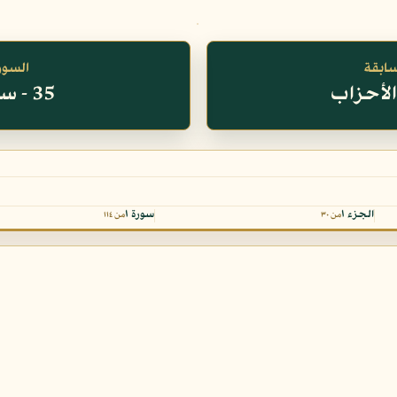
سابقة
السورة
35 - سورة فاطر
الجزء ١
سورة ١
من ٣٠
من ١١٤