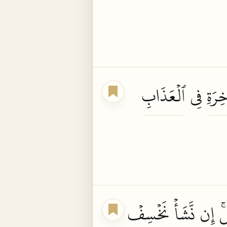
خِرَةِ
فِي
ٱلۡعَذَابِ
ِۚ
إِن
نَّشَأۡ
نَخۡسِفۡ