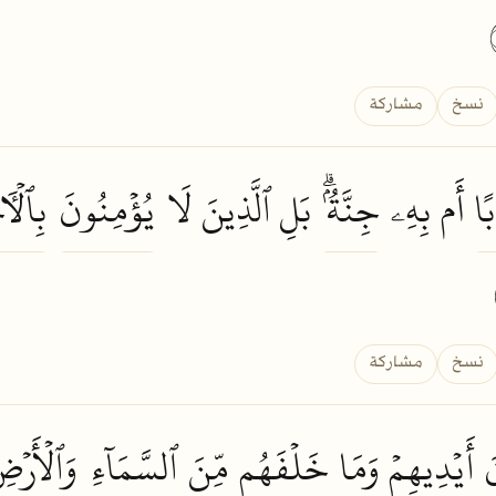
نسخ
مشاركة
ًا
أَم بِهِۦ
جِنَّةُۢۗ
بَلِ ٱلَّذِينَ لَا
يُؤۡمِنُونَ
بِٱلۡأٓ
نسخ
مشاركة
َ
أَيۡدِيهِمۡ وَمَا
خَلۡفَهُم
مِّنَ
ٱلسَّمَآءِ
وَٱلۡأَرۡض