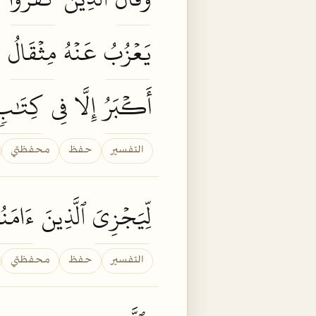
يَعۡزُبُ
عَنۡهُ
مِثۡقَالُ
أَكۡبَرُ
إِلَّا فِي
كِتَٰبٖ
التفسير
حفظ
محفظتي
لِّيَجۡزِيَ
ٱلَّذِينَ
ءَامَنُو
التفسير
حفظ
محفظتي