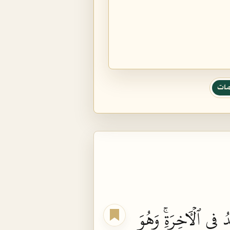
مات
ُ
فِي
ٱلۡأٓخِرَةِۚ
وَهُوَ