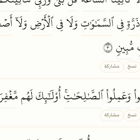
ذَرَّةٖ
فِي
ٱلسَّمَٰوَٰتِ
وَلَا فِي
ٱلۡأَرۡضِ
وَلَآ
أَصۡغ
مُّبِينٖ
٣
نسخ
مشاركة
اْ
وَعَمِلُواْ
ٱلصَّٰلِحَٰتِۚ
أُوْلَٰٓئِكَ لَهُم
مَّغۡفِرَة
نسخ
مشاركة