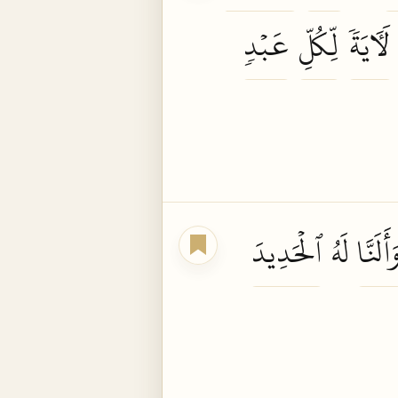
لَأٓيَةٗ
لِّكُلِّ
عَبۡدٖ
َأَلَنَّا
لَهُ
ٱلۡحَدِيدَ