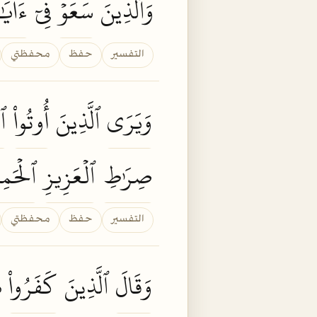
وَٱلَّذِينَ
سَعَوۡ
فِيٓ
ءَايَٰت
التفسير
حفظ
محفظتي
وَيَرَى
ٱلَّذِينَ
أُوتُواْ
ٱل
صِرَٰطِ
ٱلۡعَزِيزِ
ٱلۡحَمِ
التفسير
حفظ
محفظتي
وَقَالَ
ٱلَّذِينَ
كَفَرُواْ
ه