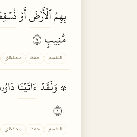
بِهِمُ
ٱلۡأَرۡضَ
أَوۡ
نُسۡقِط
مُّنِيبٖ
٩
التفسير
حفظ
محفظتي
۞ وَلَقَدۡ
ءَاتَيۡنَا
دَاوُۥدَ
١٠
التفسير
حفظ
محفظتي