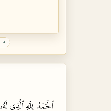
A-
ٱلۡحَمۡدُ
لِلَّهِ
ٱلَّذِي لَهُۥ