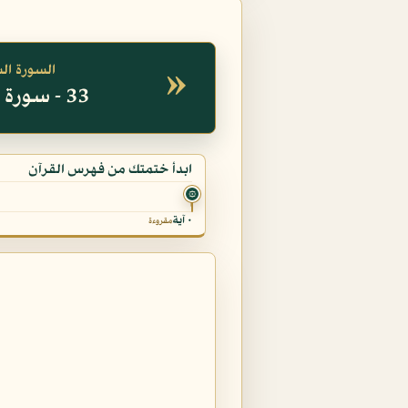
»
السورة ال
33 - سورة الأحزاب
ابدأ ختمتك من فهرس القرآن
۞
٠ آية
مقروءة