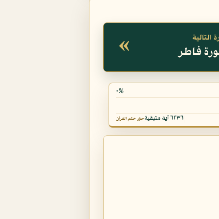
«
 التالية
٠%
٦٢٣٦ آية متبقية
حتى ختم القرآن