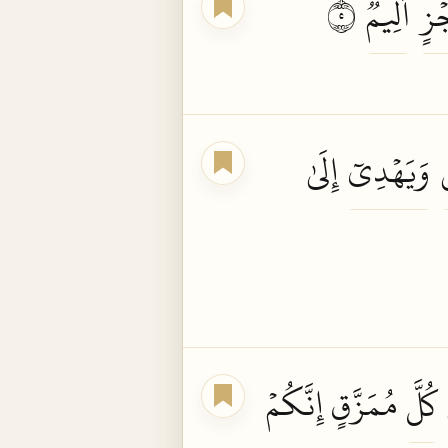
ۡزٍ
أَلِيمٞ
٥
َ
وَيَهۡدِيٓ
إِلَىٰ
ۡ
كُلَّ
مُمَزَّقٍ إِنَّكُمۡ