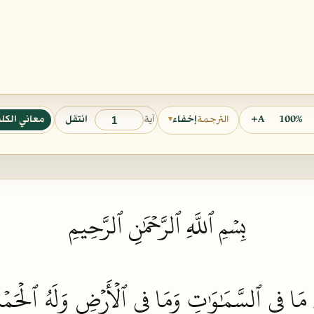
آية
100%
A+
انتقل
معاني الكل
الترجمة
إخفاء
▾
بِسۡمِ ٱللَّهِ ٱلرَّحۡمَٰنِ ٱلرَّحِيمِ
 مَا فِي
ٱلسَّمَٰوَٰتِ
وَمَا فِي
ٱلۡأَرۡضِ
وَلَهُ
ٱلۡحَمۡد