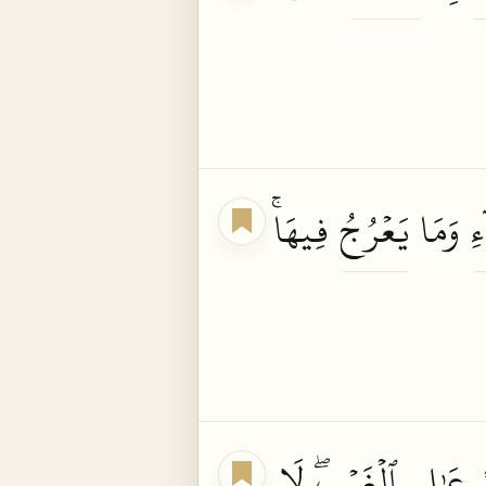
ءِ
وَمَا
يَعۡرُجُ
فِيهَاۚ
عَٰلِمِ
ٱلۡغَيۡبِۖ
لَا