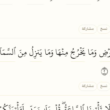
نسخ
مشاركة
َرۡضِ
وَمَا
يَخۡرُجُ
مِنۡهَا وَمَا
يَنزِلُ
مِنَ
ٱلسَّمَآ
نسخ
مشاركة
َا
تَأۡتِينَا
ٱلسَّاعَةُۖ
قُلۡ
بَلَىٰ
وَرَبِّي
لَتَأۡتِيَنَّكُمۡ