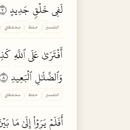
لَفِي
خَلۡقٖ
جَدِيدٍ
٧
التفسير
حفظ
محفظتي
أَفۡتَرَىٰ
عَلَى
ٱللَّهِ
كَذِب
وَٱلضَّلَٰلِ
ٱلۡبَعِيدِ
٨
التفسير
حفظ
محفظتي
أَفَلَمۡ
يَرَوۡاْ
إِلَىٰ مَا
بَيۡن