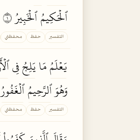
ٱلۡحَكِيمُ
ٱلۡخَبِيرُ
١
التفسير
حفظ
محفظتي
يَعۡلَمُ
مَا
يَلِجُ
فِي
ٱلۡأ
وَهُوَ
ٱلرَّحِيمُ
ٱلۡغَفُورُ
٢
التفسير
حفظ
محفظتي
وَقَالَ
ٱلَّذِينَ
كَفَرُواْ
ل