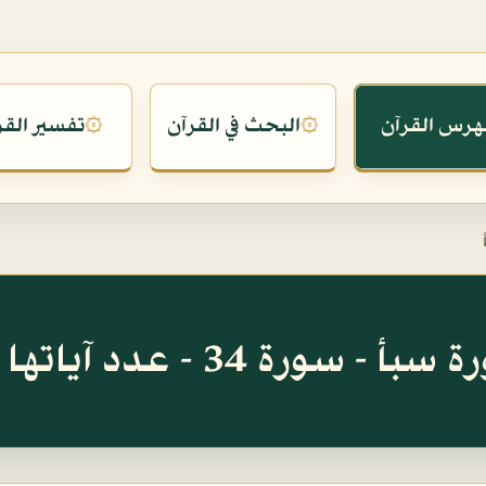
هرس القرآن
البحث في القرآن
تفسير القر
۞
۞
بأ - سورة 34 - عدد آياتها 54