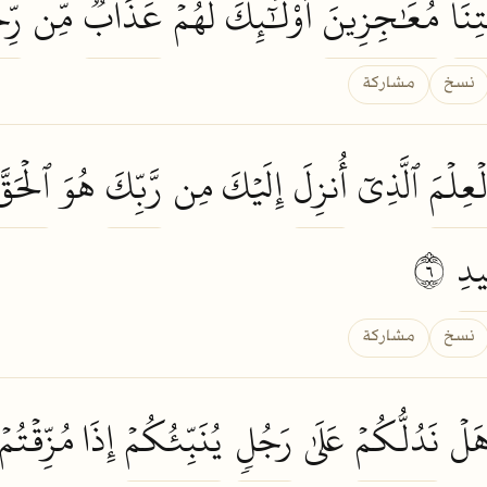
ِنَا
مُعَٰجِزِينَ
أُوْلَٰٓئِكَ لَهُمۡ
عَذَابٞ
مِّن
رِّج
نسخ
مشاركة
ۡعِلۡمَ
ٱلَّذِيٓ
أُنزِلَ
إِلَيۡكَ مِن
رَّبِّكَ
هُوَ
ٱلۡحَقّ
يدِ
٦
نسخ
مشاركة
َلۡ
نَدُلُّكُمۡ
عَلَىٰ
رَجُلٖ
يُنَبِّئُكُمۡ
إِذَا مُزِّقۡتُم