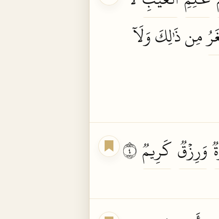
َرُ
مِن ذَٰلِكَ وَلَآ
ٞ
وَرِزۡقٞ
كَرِيمٞ
٤