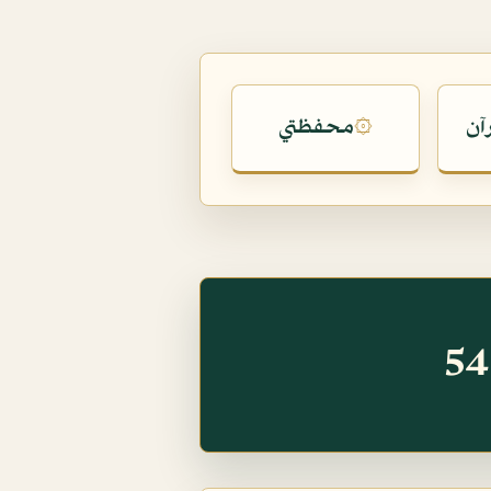
آن
محفظتي
۞