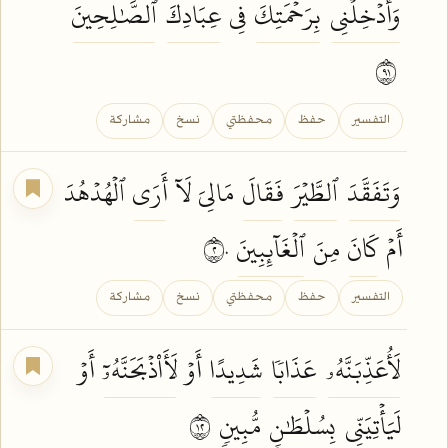
وَأَدۡخِلۡنِي
بِرَحۡمَتِكَ
فِي
عِبَادِكَ
ٱلصَّٰلِحِينَ
١٩
التفسير
حفظ
محفظتي
نسخ
مشاركة
وَتَفَقَّدَ
ٱلطَّيۡرَ
فَقَالَ
مَالِيَ لَآ
أَرَى
ٱلۡهُدۡهُدَ
أَمۡ
كَانَ
مِنَ
ٱلۡغَآئِبِينَ
٢٠
التفسير
حفظ
محفظتي
نسخ
مشاركة
لَأُعَذِّبَنَّهُۥ
عَذَابٗا
شَدِيدًا
أَوۡ
لَأَاْذۡبَحَنَّهُۥٓ
أَوۡ
لَيَأۡتِيَنِّي
بِسُلۡطَٰنٖ
مُّبِينٖ
٢١