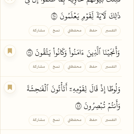
ذَٰلِكَ
لَأٓيَةٗ
لِّقَوۡمٖ
يَعۡلَمُونَ
٥٢
التفسير
حفظ
محفظتي
نسخ
مشاركة
وَأَنجَيۡنَا
ٱلَّذِينَ
ءَامَنُواْ
وَكَانُواْ
يَتَّقُونَ
٥٣
التفسير
حفظ
محفظتي
نسخ
مشاركة
وَلُوطًا إِذۡ
قَالَ
لِقَوۡمِهِۦٓ
أَتَأۡتُونَ
ٱلۡفَٰحِشَةَ
وَأَنتُمۡ
تُبۡصِرُونَ
٥٤
التفسير
حفظ
محفظتي
نسخ
مشاركة