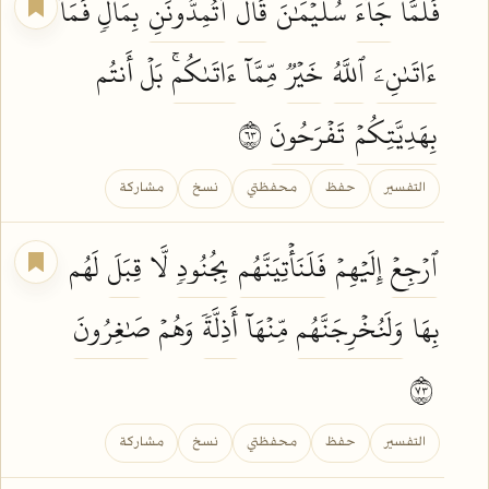
فَلَمَّا
جَآءَ
سُلَيۡمَٰنَ
قَالَ
أَتُمِدُّونَنِ
بِمَالٖ فَمَآ
ءَاتَىٰنِۦَ
ٱللَّهُ
خَيۡرٞ
مِّمَّآ
ءَاتَىٰكُمۚ
بَلۡ أَنتُم
بِهَدِيَّتِكُمۡ
تَفۡرَحُونَ
٣٦
التفسير
حفظ
محفظتي
نسخ
مشاركة
ٱرۡجِعۡ
إِلَيۡهِمۡ
فَلَنَأۡتِيَنَّهُم
بِجُنُودٖ
لَّا
قِبَلَ
لَهُم
بِهَا
وَلَنُخۡرِجَنَّهُم
مِّنۡهَآ
أَذِلَّةٗ
وَهُمۡ
صَٰغِرُونَ
٣٧
التفسير
حفظ
محفظتي
نسخ
مشاركة