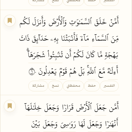
التفسير
حفظ
محفظتي
نسخ
مشاركة
أَمَّنۡ
خَلَقَ
ٱلسَّمَٰوَٰتِ
وَٱلۡأَرۡضَ
وَأَنزَلَ
لَكُم
مِّنَ
ٱلسَّمَآءِ
مَآءٗ
فَأَنۢبَتۡنَا
بِهِۦ
حَدَآئِقَ
ذَاتَ
بَهۡجَةٖ
مَّا
كَانَ
لَكُمۡ أَن
تُنۢبِتُواْ
شَجَرَهَآۗ
أَءِلَٰهٞ
مَّعَ
ٱللَّهِۚ
بَلۡ هُمۡ
قَوۡمٞ
يَعۡدِلُونَ
٦٠
التفسير
حفظ
محفظتي
نسخ
مشاركة
أَمَّن
جَعَلَ
ٱلۡأَرۡضَ
قَرَارٗا
وَجَعَلَ
خِلَٰلَهَآ
أَنۡهَٰرٗا
وَجَعَلَ
لَهَا
رَوَٰسِيَ
وَجَعَلَ
بَيۡنَ