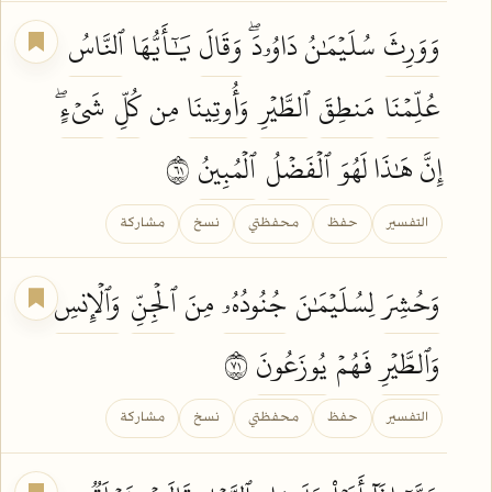
وَوَرِثَ
سُلَيۡمَٰنُ دَاوُۥدَۖ
وَقَالَ
يَٰٓأَيُّهَا
ٱلنَّاسُ
عُلِّمۡنَا
مَنطِقَ
ٱلطَّيۡرِ
وَأُوتِينَا
مِن
كُلِّ
شَيۡءٍۖ
إِنَّ هَٰذَا لَهُوَ
ٱلۡفَضۡلُ
ٱلۡمُبِينُ
١٦
التفسير
حفظ
محفظتي
نسخ
مشاركة
وَحُشِرَ
لِسُلَيۡمَٰنَ
جُنُودُهُۥ
مِنَ
ٱلۡجِنِّ
وَٱلۡإِنسِ
وَٱلطَّيۡرِ
فَهُمۡ
يُوزَعُونَ
١٧
التفسير
حفظ
محفظتي
نسخ
مشاركة