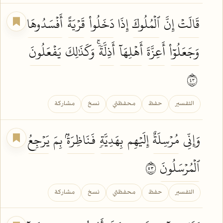
قَالَتۡ
إِنَّ
ٱلۡمُلُوكَ
إِذَا
دَخَلُواْ
قَرۡيَةً
أَفۡسَدُوهَا
وَجَعَلُوٓاْ
أَعِزَّةَ
أَهۡلِهَآ
أَذِلَّةٗۚ
وَكَذَٰلِكَ
يَفۡعَلُونَ
٣٤
التفسير
حفظ
محفظتي
نسخ
مشاركة
وَإِنِّي
مُرۡسِلَةٌ
إِلَيۡهِم
بِهَدِيَّةٖ
فَنَاظِرَةُۢ
بِمَ
يَرۡجِعُ
ٱلۡمُرۡسَلُونَ
٣٥
التفسير
حفظ
محفظتي
نسخ
مشاركة