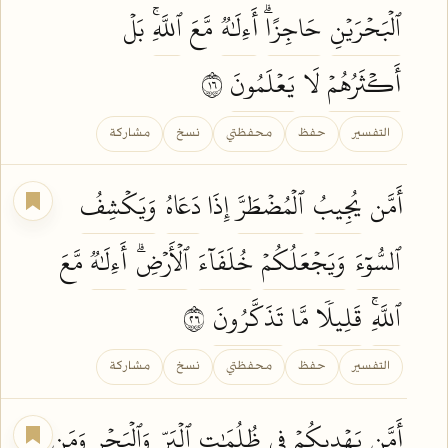
ٱلۡبَحۡرَيۡنِ
حَاجِزًاۗ
أَءِلَٰهٞ
مَّعَ
ٱللَّهِۚ
بَلۡ
أَكۡثَرُهُمۡ
لَا
يَعۡلَمُونَ
٦١
التفسير
حفظ
محفظتي
نسخ
مشاركة
أَمَّن
يُجِيبُ
ٱلۡمُضۡطَرَّ
إِذَا
دَعَاهُ
وَيَكۡشِفُ
ٱلسُّوٓءَ
وَيَجۡعَلُكُمۡ
خُلَفَآءَ
ٱلۡأَرۡضِۗ
أَءِلَٰهٞ
مَّعَ
ٱللَّهِۚ
قَلِيلٗا
مَّا
تَذَكَّرُونَ
٦٢
التفسير
حفظ
محفظتي
نسخ
مشاركة
أَمَّن
يَهۡدِيكُمۡ
فِي
ظُلُمَٰتِ
ٱلۡبَرِّ
وَٱلۡبَحۡرِ
وَمَن