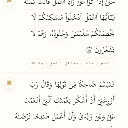
حَتَّىٰٓ إِذَآ
أَتَوۡاْ
عَلَىٰ وَادِ
ٱلنَّمۡلِ
قَالَتۡ
نَمۡلَةٞ
يَٰٓأَيُّهَا
ٱلنَّمۡلُ
ٱدۡخُلُواْ
مَسَٰكِنَكُمۡ
لَا
يَحۡطِمَنَّكُمۡ
سُلَيۡمَٰنُ
وَجُنُودُهُۥ
وَهُمۡ لَا
يَشۡعُرُونَ
١٨
التفسير
حفظ
محفظتي
نسخ
مشاركة
فَتَبَسَّمَ
ضَاحِكٗا
مِّن
قَوۡلِهَا
وَقَالَ
رَبِّ
أَوۡزِعۡنِيٓ
أَنۡ
أَشۡكُرَ
نِعۡمَتَكَ
ٱلَّتِيٓ
أَنۡعَمۡتَ
عَلَيَّ وَعَلَىٰ
وَٰلِدَيَّ
وَأَنۡ
أَعۡمَلَ
صَٰلِحٗا
تَرۡضَىٰهُ