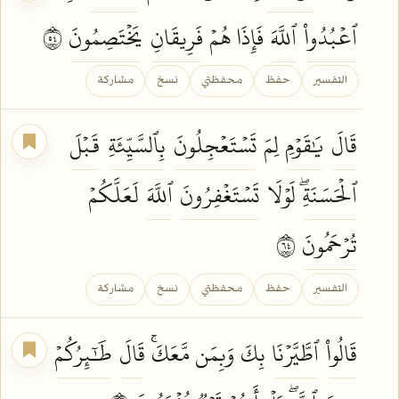
ٱعۡبُدُواْ
ٱللَّهَ
فَإِذَا هُمۡ
فَرِيقَانِ
يَخۡتَصِمُونَ
٤٥
التفسير
حفظ
محفظتي
نسخ
مشاركة
قَالَ
يَٰقَوۡمِ
لِمَ
تَسۡتَعۡجِلُونَ
بِٱلسَّيِّئَةِ
قَبۡلَ
ٱلۡحَسَنَةِۖ
لَوۡلَا
تَسۡتَغۡفِرُونَ
ٱللَّهَ
لَعَلَّكُمۡ
تُرۡحَمُونَ
٤٦
التفسير
حفظ
محفظتي
نسخ
مشاركة
قَالُواْ
ٱطَّيَّرۡنَا
بِكَ وَبِمَن مَّعَكَۚ
قَالَ
طَٰٓئِرُكُمۡ