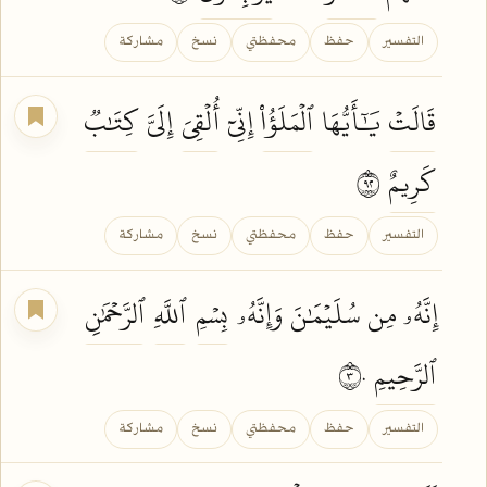
التفسير
حفظ
محفظتي
نسخ
مشاركة
قَالَتۡ
يَٰٓأَيُّهَا
ٱلۡمَلَؤُاْ
إِنِّيٓ
أُلۡقِيَ
إِلَيَّ
كِتَٰبٞ
كَرِيمٌ
٢٩
التفسير
حفظ
محفظتي
نسخ
مشاركة
إِنَّهُۥ مِن سُلَيۡمَٰنَ وَإِنَّهُۥ
بِسۡمِ
ٱللَّهِ
ٱلرَّحۡمَٰنِ
ٱلرَّحِيمِ
٣٠
التفسير
حفظ
محفظتي
نسخ
مشاركة