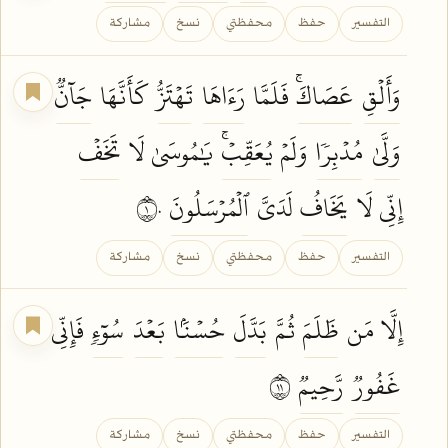
التفسير
حفظ
محفظتي
نسخ
مشاركة
وَأَلۡقِ
عَصَاكَۚ
فَلَمَّا
رَءَاهَا
تَهۡتَزُّ
كَأَنَّهَا
جَآنّٞ
وَلَّىٰ
مُدۡبِرٗا
وَلَمۡ
يُعَقِّبۡۚ
يَٰمُوسَىٰ لَا
تَخَفۡ
إِنِّي لَا
يَخَافُ
لَدَيَّ
ٱلۡمُرۡسَلُونَ
١٠
التفسير
حفظ
محفظتي
نسخ
مشاركة
إِلَّا مَن
ظَلَمَ
ثُمَّ
بَدَّلَ
حُسۡنَۢا
بَعۡدَ
سُوٓءٖ
فَإِنِّي
غَفُورٞ
رَّحِيمٞ
١١
التفسير
حفظ
محفظتي
نسخ
مشاركة