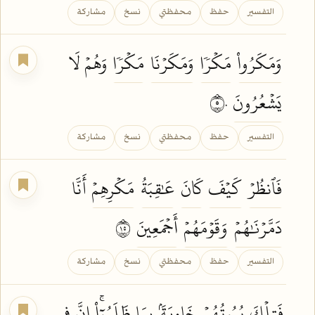
التفسير
حفظ
محفظتي
نسخ
مشاركة
وَمَكَرُواْ
مَكۡرٗا
وَمَكَرۡنَا
مَكۡرٗا
وَهُمۡ لَا
يَشۡعُرُونَ
٥٠
التفسير
حفظ
محفظتي
نسخ
مشاركة
فَٱنظُرۡ
كَيۡفَ
كَانَ
عَٰقِبَةُ
مَكۡرِهِمۡ
أَنَّا
دَمَّرۡنَٰهُمۡ
وَقَوۡمَهُمۡ
أَجۡمَعِينَ
٥١
التفسير
حفظ
محفظتي
نسخ
مشاركة
فَتِلۡكَ
بُيُوتُهُمۡ
خَاوِيَةَۢ
بِمَا
ظَلَمُوٓاْۚ
إِنَّ فِي