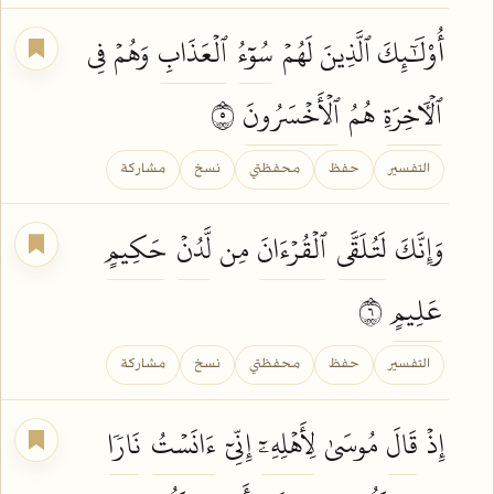
أُوْلَٰٓئِكَ ٱلَّذِينَ لَهُمۡ
سُوٓءُ
ٱلۡعَذَابِ
وَهُمۡ فِي
ٱلۡأٓخِرَةِ
هُمُ
ٱلۡأَخۡسَرُونَ
٥
التفسير
حفظ
محفظتي
نسخ
مشاركة
وَإِنَّكَ
لَتُلَقَّى
ٱلۡقُرۡءَانَ
مِن
لَّدُنۡ
حَكِيمٍ
عَلِيمٍ
٦
التفسير
حفظ
محفظتي
نسخ
مشاركة
إِذۡ
قَالَ
مُوسَىٰ
لِأَهۡلِهِۦٓ
إِنِّيٓ
ءَانَسۡتُ
نَارٗا