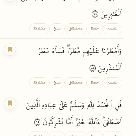
ٱلۡغَٰبِرِينَ
٥٧
التفسير
حفظ
محفظتي
نسخ
مشاركة
وَأَمۡطَرۡنَا
عَلَيۡهِم
مَّطَرٗاۖ
فَسَآءَ
مَطَرُ
ٱلۡمُنذَرِينَ
٥٨
التفسير
حفظ
محفظتي
نسخ
مشاركة
قُلِ
ٱلۡحَمۡدُ
لِلَّهِ
وَسَلَٰمٌ
عَلَىٰ
عِبَادِهِ
ٱلَّذِينَ
ٱصۡطَفَىٰٓۗ
ءَآللَّهُ
خَيۡرٌ
أَمَّا
يُشۡرِكُونَ
٥٩