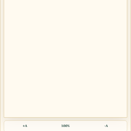
A+
100%
A-