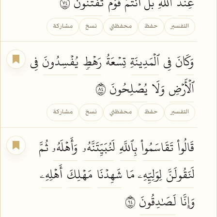
عِندَ
ٱللَّهِۖ
بَلۡ أَنتُمۡ
قَوۡمٞ
تُفۡتَنُونَ
٤٧
التفسير
حفظ
محفظتي
نسخ
مشاركة
وَكَانَ
فِي
ٱلۡمَدِينَةِ
تِسۡعَةُ
رَهۡطٖ
يُفۡسِدُونَ
فِي
ٱلۡأَرۡضِ
وَلَا
يُصۡلِحُونَ
٤٨
التفسير
حفظ
محفظتي
نسخ
مشاركة
قَالُواْ
تَقَاسَمُواْ
بِٱللَّهِ
لَنُبَيِّتَنَّهُۥ
وَأَهۡلَهُۥ
ثُمَّ
لَنَقُولَنَّ
لِوَلِيِّهِۦ
مَا
شَهِدۡنَا
مَهۡلِكَ
أَهۡلِهِۦ
وَإِنَّا
لَصَٰدِقُونَ
٤٩