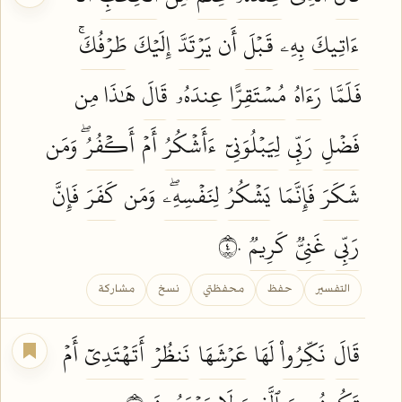
ءَاتِيكَ
بِهِۦ
قَبۡلَ
أَن
يَرۡتَدَّ
إِلَيۡكَ
طَرۡفُكَۚ
فَلَمَّا
رَءَاهُ
مُسۡتَقِرًّا
عِندَهُۥ
قَالَ
هَٰذَا مِن
فَضۡلِ
رَبِّي
لِيَبۡلُوَنِيٓ
ءَأَشۡكُرُ
أَمۡ
أَكۡفُرُۖ
وَمَن
شَكَرَ
فَإِنَّمَا
يَشۡكُرُ
لِنَفۡسِهِۦۖ
وَمَن
كَفَرَ
فَإِنَّ
رَبِّي
غَنِيّٞ
كَرِيمٞ
٤٠
التفسير
حفظ
محفظتي
نسخ
مشاركة
قَالَ
نَكِّرُواْ
لَهَا
عَرۡشَهَا
نَنظُرۡ
أَتَهۡتَدِيٓ
أَمۡ