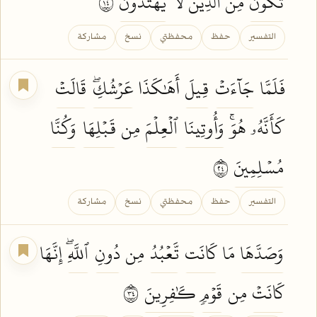
تَكُونُ
مِنَ ٱلَّذِينَ لَا
يَهۡتَدُونَ
٤١
التفسير
حفظ
محفظتي
نسخ
مشاركة
فَلَمَّا
جَآءَتۡ
قِيلَ
أَهَٰكَذَا
عَرۡشُكِۖ
قَالَتۡ
كَأَنَّهُۥ هُوَۚ
وَأُوتِينَا
ٱلۡعِلۡمَ
مِن
قَبۡلِهَا
وَكُنَّا
مُسۡلِمِينَ
٤٢
التفسير
حفظ
محفظتي
نسخ
مشاركة
وَصَدَّهَا
مَا
كَانَت
تَّعۡبُدُ
مِن
دُونِ
ٱللَّهِۖ
إِنَّهَا
كَانَتۡ
مِن
قَوۡمٖ
كَٰفِرِينَ
٤٣