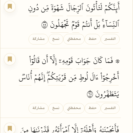
أَئِنَّكُمۡ
لَتَأۡتُونَ
ٱلرِّجَالَ
شَهۡوَةٗ
مِّن
دُونِ
ٱلنِّسَآءِۚ
بَلۡ أَنتُمۡ
قَوۡمٞ
تَجۡهَلُونَ
٥٥
التفسير
حفظ
محفظتي
نسخ
مشاركة
۞ فَمَا
كَانَ
جَوَابَ
قَوۡمِهِۦٓ
إِلَّآ أَن
قَالُوٓاْ
أَخۡرِجُوٓاْ
ءَالَ لُوطٖ مِّن
قَرۡيَتِكُمۡۖ
إِنَّهُمۡ
أُنَاسٞ
يَتَطَهَّرُونَ
٥٦
التفسير
حفظ
محفظتي
نسخ
مشاركة
فَأَنجَيۡنَٰهُ
وَأَهۡلَهُۥٓ
إِلَّا
ٱمۡرَأَتَهُۥ
قَدَّرۡنَٰهَا
مِنَ