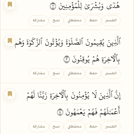
هُدٗى
وَبُشۡرَىٰ
لِلۡمُؤۡمِنِينَ
٢
التفسير
حفظ
محفظتي
نسخ
مشاركة
ٱلَّذِينَ
يُقِيمُونَ
ٱلصَّلَوٰةَ
وَيُؤۡتُونَ
ٱلزَّكَوٰةَ
وَهُم
بِٱلۡأٓخِرَةِ
هُمۡ
يُوقِنُونَ
٣
التفسير
حفظ
محفظتي
نسخ
مشاركة
إِنَّ ٱلَّذِينَ لَا
يُؤۡمِنُونَ
بِٱلۡأٓخِرَةِ
زَيَّنَّا
لَهُمۡ
أَعۡمَٰلَهُمۡ
فَهُمۡ
يَعۡمَهُونَ
٤
التفسير
حفظ
محفظتي
نسخ
مشاركة