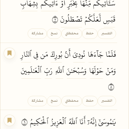
سَـَٔاتِيكُم
مِّنۡهَا
بِخَبَرٍ
أَوۡ
ءَاتِيكُم
بِشِهَابٖ
قَبَسٖ
لَّعَلَّكُمۡ
تَصۡطَلُونَ
٧
التفسير
حفظ
محفظتي
نسخ
مشاركة
فَلَمَّا
جَآءَهَا
نُودِيَ
أَنۢ
بُورِكَ
مَن فِي
ٱلنَّارِ
وَمَنۡ
حَوۡلَهَا
وَسُبۡحَٰنَ
ٱللَّهِ
رَبِّ
ٱلۡعَٰلَمِينَ
٨
التفسير
حفظ
محفظتي
نسخ
مشاركة
يَٰمُوسَىٰٓ إِنَّهُۥٓ أَنَا
ٱللَّهُ
ٱلۡعَزِيزُ
ٱلۡحَكِيمُ
٩