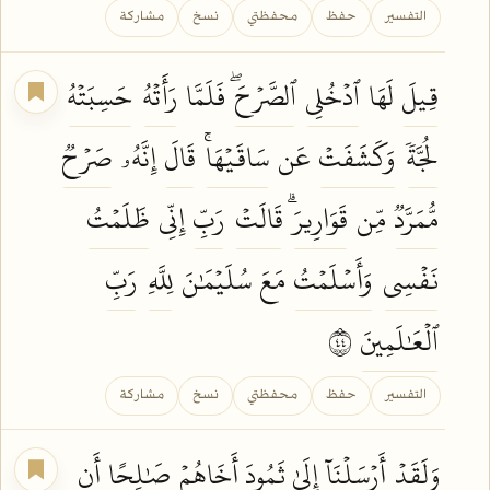
التفسير
حفظ
محفظتي
نسخ
مشاركة
قِيلَ
لَهَا
ٱدۡخُلِي
ٱلصَّرۡحَۖ
فَلَمَّا
رَأَتۡهُ
حَسِبَتۡهُ
لُجَّةٗ
وَكَشَفَتۡ
عَن
سَاقَيۡهَاۚ
قَالَ
إِنَّهُۥ
صَرۡحٞ
مُّمَرَّدٞ
مِّن
قَوَارِيرَۗ
قَالَتۡ
رَبِّ
إِنِّي
ظَلَمۡتُ
نَفۡسِي
وَأَسۡلَمۡتُ
مَعَ سُلَيۡمَٰنَ
لِلَّهِ
رَبِّ
ٱلۡعَٰلَمِينَ
٤٤
التفسير
حفظ
محفظتي
نسخ
مشاركة
وَلَقَدۡ
أَرۡسَلۡنَآ
إِلَىٰ ثَمُودَ أَخَاهُمۡ
صَٰلِحًا
أَنِ