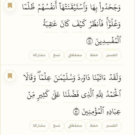
وَجَحَدُواْ
بِهَا
وَٱسۡتَيۡقَنَتۡهَآ
أَنفُسُهُمۡ
ظُلۡمٗا
وَعُلُوّٗاۚ
فَٱنظُرۡ
كَيۡفَ
كَانَ
عَٰقِبَةُ
ٱلۡمُفۡسِدِينَ
١٤
التفسير
حفظ
محفظتي
نسخ
مشاركة
وَلَقَدۡ
ءَاتَيۡنَا
دَاوُۥدَ وَسُلَيۡمَٰنَ
عِلۡمٗاۖ
وَقَالَا
ٱلۡحَمۡدُ
لِلَّهِ
ٱلَّذِي
فَضَّلَنَا
عَلَىٰ
كَثِيرٖ
مِّنۡ
عِبَادِهِ
ٱلۡمُؤۡمِنِينَ
١٥
التفسير
حفظ
محفظتي
نسخ
مشاركة