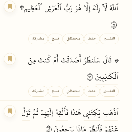
ٱللَّهُ
لَآ
إِلَٰهَ
إِلَّا هُوَ
رَبُّ
ٱلۡعَرۡشِ
ٱلۡعَظِيمِ۩
٢٦
التفسير
حفظ
محفظتي
نسخ
مشاركة
۞
قَالَ
سَنَنظُرُ
أَصَدَقۡتَ
أَمۡ
كُنتَ
مِنَ
ٱلۡكَٰذِبِينَ
٢٧
التفسير
حفظ
محفظتي
نسخ
مشاركة
ٱذۡهَب
بِّكِتَٰبِي
هَٰذَا
فَأَلۡقِهۡ
إِلَيۡهِمۡ ثُمَّ
تَوَلَّ
عَنۡهُمۡ
فَٱنظُرۡ
مَاذَا
يَرۡجِعُونَ
٢٨