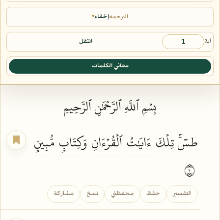
الترجمة
إخفاء
▾
آية
انتقل
معاني الكلمات
بِسۡمِ ٱللَّهِ ٱلرَّحۡمَٰنِ ٱلرَّحِيمِ
طسٓۚ تِلۡكَ
ءَايَٰتُ
ٱلۡقُرۡءَانِ
وَكِتَابٖ
مُّبِينٍ
١
التفسير
حفظ
محفظتي
نسخ
مشاركة