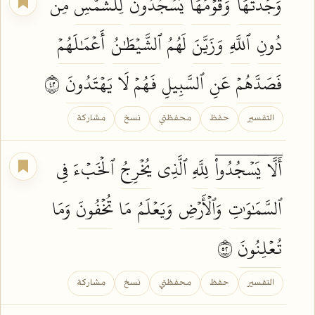
وَجَدتُّهَا
وَقَوۡمَهَا
يَسۡجُدُونَ
لِلشَّمۡسِ
مِن
دُونِ
ٱللَّهِ
وَزَيَّنَ
لَهُمُ
ٱلشَّيۡطَٰنُ
أَعۡمَٰلَهُمۡ
فَصَدَّهُمۡ
عَنِ
ٱلسَّبِيلِ
فَهُمۡ لَا
يَهۡتَدُونَ
٢٤
التفسير
حفظ
محفظتي
نسخ
مشاركة
أَلَّاۤ
يَسۡجُدُواْۤ
لِلَّهِ
ٱلَّذِي
يُخۡرِجُ
ٱلۡخَبۡءَ فِي
ٱلسَّمَٰوَٰتِ
وَٱلۡأَرۡضِ
وَيَعۡلَمُ
مَا
تُخۡفُونَ
وَمَا
تُعۡلِنُونَ
٢٥
التفسير
حفظ
محفظتي
نسخ
مشاركة