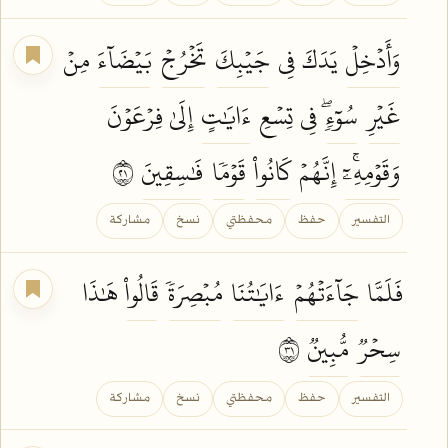
وَأَدۡخِلۡ
يَدَكَ فِي
جَيۡبِكَ
تَخۡرُجۡ
بَيۡضَآءَ
مِنۡ
غَيۡرِ
سُوٓءٖۖ
فِي تِسۡعِ
ءَايَٰتٍ
إِلَىٰ فِرۡعَوۡنَ
وَقَوۡمِهِۦٓۚ
إِنَّهُمۡ
كَانُواْ
قَوۡمٗا
فَٰسِقِينَ
١٢
التفسير
حفظ
محفظتي
نسخ
مشاركة
فَلَمَّا
جَآءَتۡهُمۡ
ءَايَٰتُنَا
مُبۡصِرَةٗ
قَالُواْ
هَٰذَا
سِحۡرٞ
مُّبِينٞ
١٣
التفسير
حفظ
محفظتي
نسخ
مشاركة