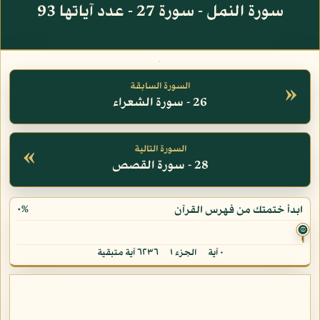
سورة النمل - سورة 27 - عدد آياتها 93
»
السورة السابقة
26 - سورة الشعراء
«
السورة التالية
28 - سورة القصص
٠%
ابدأ ختمتك من فهرس القرآن
۞
٠ آية
الجزء ١
٦٢٣٦ آية متبقية