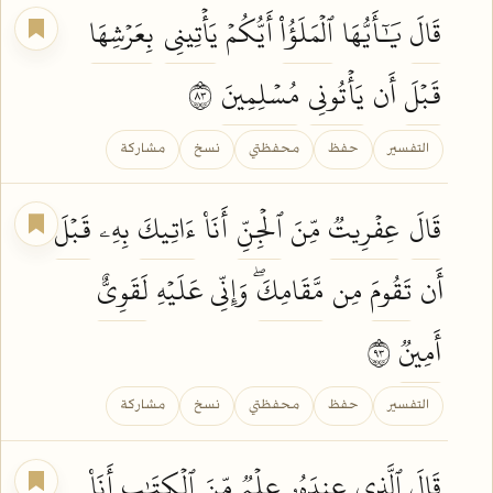
قَالَ
يَٰٓأَيُّهَا
ٱلۡمَلَؤُاْ
أَيُّكُمۡ
يَأۡتِينِي
بِعَرۡشِهَا
قَبۡلَ
أَن
يَأۡتُونِي
مُسۡلِمِينَ
٣٨
التفسير
حفظ
محفظتي
نسخ
مشاركة
قَالَ
عِفۡرِيتٞ
مِّنَ
ٱلۡجِنِّ
أَنَا۠
ءَاتِيكَ
بِهِۦ
قَبۡلَ
أَن
تَقُومَ
مِن
مَّقَامِكَۖ
وَإِنِّي عَلَيۡهِ
لَقَوِيٌّ
أَمِينٞ
٣٩
التفسير
حفظ
محفظتي
نسخ
مشاركة
قَالَ
ٱلَّذِي
عِندَهُۥ
عِلۡمٞ
مِّنَ
ٱلۡكِتَٰبِ
أَنَا۠