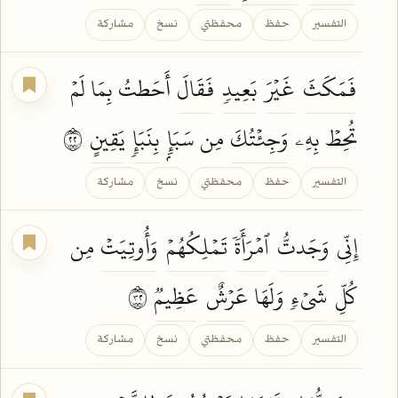
التفسير
حفظ
محفظتي
نسخ
مشاركة
فَمَكَثَ
غَيۡرَ
بَعِيدٖ
فَقَالَ
أَحَطتُ بِمَا لَمۡ
تُحِطۡ بِهِۦ
وَجِئۡتُكَ
مِن سَبَإِۭ
بِنَبَإٖ
يَقِينٍ
٢٢
التفسير
حفظ
محفظتي
نسخ
مشاركة
إِنِّي
وَجَدتُّ
ٱمۡرَأَةٗ
تَمۡلِكُهُمۡ
وَأُوتِيَتۡ
مِن
كُلِّ
شَيۡءٖ
وَلَهَا
عَرۡشٌ
عَظِيمٞ
٢٣
التفسير
حفظ
محفظتي
نسخ
مشاركة