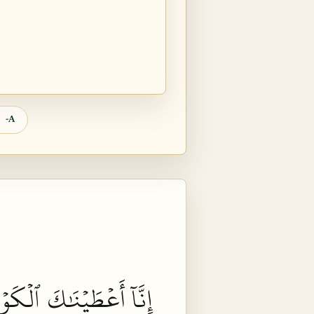
A-
إِنَّآ
أَعۡطَيۡنَٰكَ
ٱلۡكَوۡث