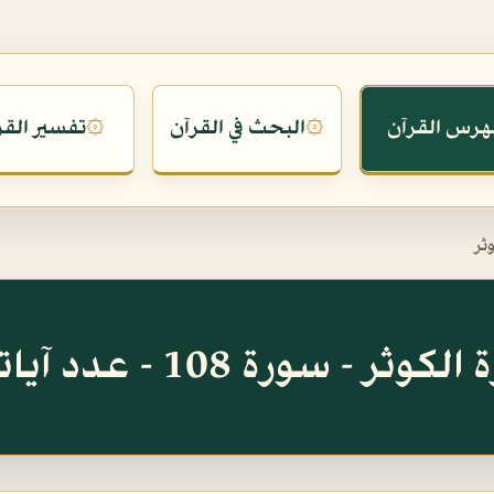
هرس القرآن
البحث في القرآن
تفسير القر
۞
۞
ثر
وثر - سورة 108 - عدد آياتها 3