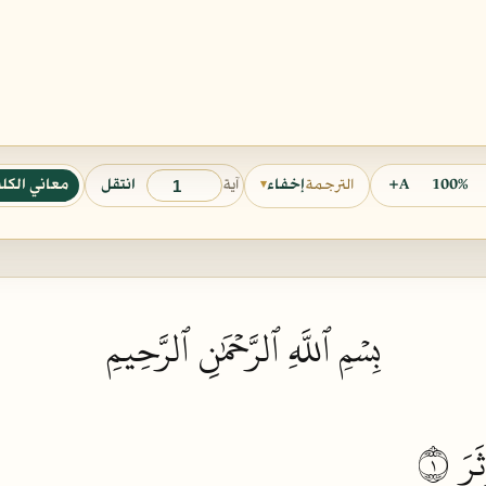
آية
100%
A+
انتقل
معاني الكل
الترجمة
إخفاء
▾
بِسۡمِ ٱللَّهِ ٱلرَّحۡمَٰنِ ٱلرَّحِيمِ
َرَ
١