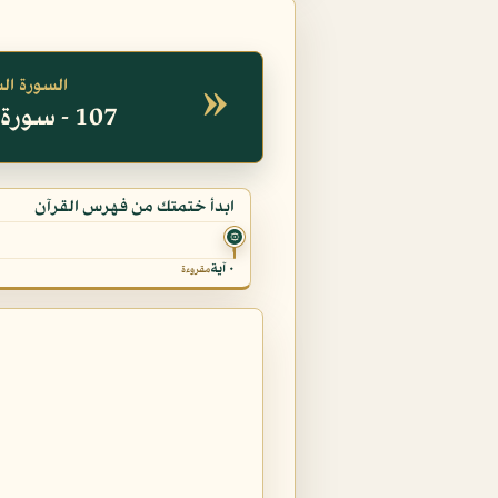
»
السورة ال
107 - سورة الماعون
ابدأ ختمتك من فهرس القرآن
۞
٠ آية
مقروءة