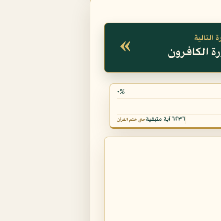
«
 التالية
٠%
٦٢٣٦ آية متبقية
حتى ختم القرآن