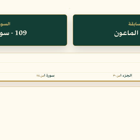
سابقة
السورة
109 - سورة الكافرون
الجزء ١
سورة ١
من ٣٠
من ١١٤