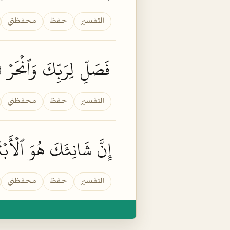
التفسير
حفظ
محفظتي
فَصَلِّ
لِرَبِّكَ
وَٱنۡحَرۡ
٢
التفسير
حفظ
محفظتي
إِنَّ
شَانِئَكَ
هُوَ
ٱلۡأَبۡت
التفسير
حفظ
محفظتي