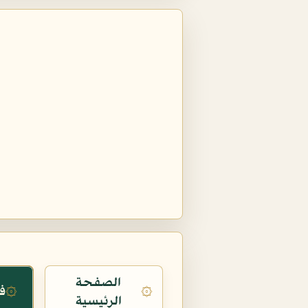
الصفحة
ف
۞
۞
الرئيسية