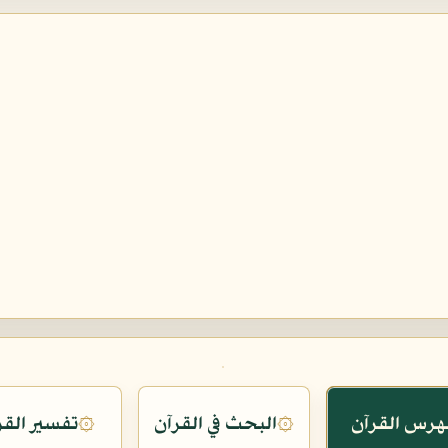
هرس القرآن
البحث في القرآن
تفسير القر
۞
۞