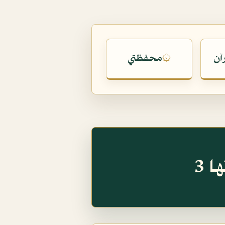
آن
محفظتي
۞