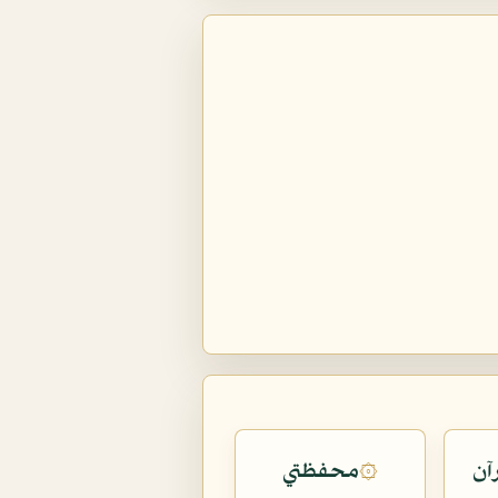
آن
محفظتي
۞