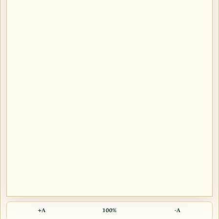
A+
100%
A-