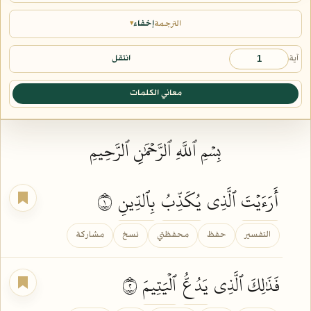
الترجمة
إخفاء
▾
آية
انتقل
معاني الكلمات
بِسۡمِ ٱللَّهِ ٱلرَّحۡمَٰنِ ٱلرَّحِيمِ
أَرَءَيۡتَ
ٱلَّذِي
يُكَذِّبُ
بِٱلدِّينِ
١
التفسير
حفظ
محفظتي
نسخ
مشاركة
فَذَٰلِكَ ٱلَّذِي
يَدُعُّ
ٱلۡيَتِيمَ
٢