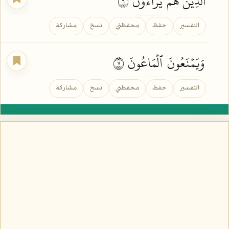
ٱلَّذِينَ هُمۡ
يُرَآءُونَ
٦
التفسير
حفظ
محفظتي
نسخ
مشاركة
وَيَمۡنَعُونَ
ٱلۡمَاعُونَ
٧
التفسير
حفظ
محفظتي
نسخ
مشاركة