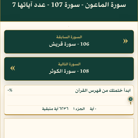
سورة الماعون - سورة 107 - عدد آياتها 7
»
السورة السابقة
106 - سورة قريش
«
السورة التالية
108 - سورة الكوثر
٠%
ابدأ ختمتك من فهرس القرآن
۞
٠ آية
الجزء ١
٦٢٣٦ آية متبقية