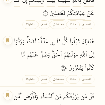
عَنۡ
عِبَادَتِكُمۡ
لَغَٰفِلِينَ
٢٩
التفسير
حفظ
محفظتي
نسخ
مشاركة
هُنَالِكَ
تَبۡلُواْ
كُلُّ
نَفۡسٖ
مَّآ
أَسۡلَفَتۡۚ
وَرُدُّوٓاْ
إِلَى
ٱللَّهِ
مَوۡلَىٰهُمُ
ٱلۡحَقِّۖ
وَضَلَّ
عَنۡهُم مَّا
كَانُواْ
يَفۡتَرُونَ
٣٠
التفسير
حفظ
محفظتي
نسخ
مشاركة
قُلۡ
مَن
يَرۡزُقُكُم
مِّنَ
ٱلسَّمَآءِ
وَٱلۡأَرۡضِ
أَمَّن