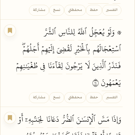
التفسير
حفظ
محفظتي
نسخ
مشاركة
۞ وَلَوۡ
يُعَجِّلُ
ٱللَّهُ
لِلنَّاسِ
ٱلشَّرَّ
ٱسۡتِعۡجَالَهُم
بِٱلۡخَيۡرِ
لَقُضِيَ
إِلَيۡهِمۡ
أَجَلُهُمۡۖ
فَنَذَرُ
ٱلَّذِينَ لَا
يَرۡجُونَ
لِقَآءَنَا
فِي
طُغۡيَٰنِهِمۡ
يَعۡمَهُونَ
١١
التفسير
حفظ
محفظتي
نسخ
مشاركة
وَإِذَا
مَسَّ
ٱلۡإِنسَٰنَ
ٱلضُّرُّ
دَعَانَا
لِجَنۢبِهِۦٓ
أَوۡ