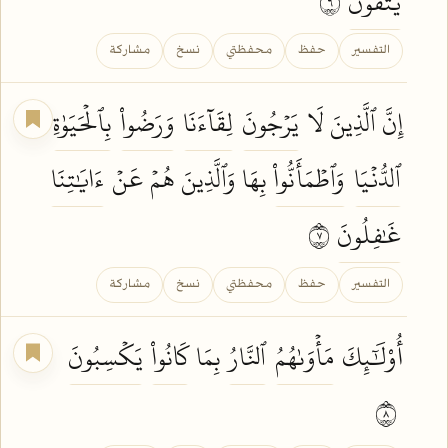
يَتَّقُونَ
٦
التفسير
حفظ
محفظتي
نسخ
مشاركة
إِنَّ ٱلَّذِينَ لَا
يَرۡجُونَ
لِقَآءَنَا
وَرَضُواْ
بِٱلۡحَيَوٰةِ
ٱلدُّنۡيَا
وَٱطۡمَأَنُّواْ
بِهَا وَٱلَّذِينَ هُمۡ عَنۡ
ءَايَٰتِنَا
غَٰفِلُونَ
٧
التفسير
حفظ
محفظتي
نسخ
مشاركة
أُوْلَٰٓئِكَ
مَأۡوَىٰهُمُ
ٱلنَّارُ
بِمَا
كَانُواْ
يَكۡسِبُونَ
٨