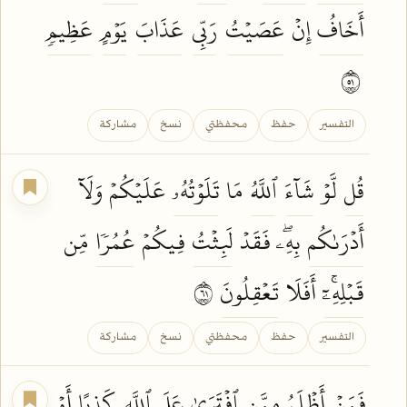
أَخَافُ
إِنۡ
عَصَيۡتُ
رَبِّي
عَذَابَ
يَوۡمٍ
عَظِيمٖ
١٥
التفسير
حفظ
محفظتي
نسخ
مشاركة
قُل
لَّوۡ
شَآءَ
ٱللَّهُ
مَا
تَلَوۡتُهُۥ
عَلَيۡكُمۡ وَلَآ
أَدۡرَىٰكُم
بِهِۦۖ فَقَدۡ
لَبِثۡتُ
فِيكُمۡ
عُمُرٗا
مِّن
قَبۡلِهِۦٓۚ
أَفَلَا
تَعۡقِلُونَ
١٦
التفسير
حفظ
محفظتي
نسخ
مشاركة
فَمَنۡ
أَظۡلَمُ
مِمَّنِ
ٱفۡتَرَىٰ
عَلَى
ٱللَّهِ
كَذِبًا
أَوۡ