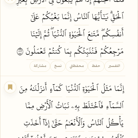
ٱلۡحَقِّۗ
يَٰٓأَيُّهَا
ٱلنَّاسُ
إِنَّمَا
بَغۡيُكُمۡ
عَلَىٰٓ
أَنفُسِكُمۖ
مَّتَٰعَ
ٱلۡحَيَوٰةِ
ٱلدُّنۡيَاۖ
ثُمَّ إِلَيۡنَا
مَرۡجِعُكُمۡ
فَنُنَبِّئُكُم
بِمَا
كُنتُمۡ
تَعۡمَلُونَ
٢٣
التفسير
حفظ
محفظتي
نسخ
مشاركة
إِنَّمَا
مَثَلُ
ٱلۡحَيَوٰةِ
ٱلدُّنۡيَا
كَمَآءٍ
أَنزَلۡنَٰهُ
مِنَ
ٱلسَّمَآءِ
فَٱخۡتَلَطَ
بِهِۦ
نَبَاتُ
ٱلۡأَرۡضِ
مِمَّا
يَأۡكُلُ
ٱلنَّاسُ
وَٱلۡأَنۡعَٰمُ
حَتَّىٰٓ إِذَآ
أَخَذَتِ