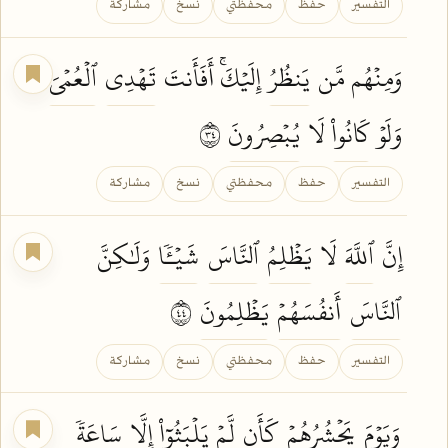
التفسير
حفظ
محفظتي
نسخ
مشاركة
وَمِنۡهُم مَّن
يَنظُرُ
إِلَيۡكَۚ أَفَأَنتَ
تَهۡدِي
ٱلۡعُمۡيَ
وَلَوۡ
كَانُواْ
لَا
يُبۡصِرُونَ
٤٣
التفسير
حفظ
محفظتي
نسخ
مشاركة
إِنَّ
ٱللَّهَ
لَا
يَظۡلِمُ
ٱلنَّاسَ
شَيۡـٔٗا
وَلَٰكِنَّ
ٱلنَّاسَ
أَنفُسَهُمۡ
يَظۡلِمُونَ
٤٤
التفسير
حفظ
محفظتي
نسخ
مشاركة
وَيَوۡمَ
يَحۡشُرُهُمۡ
كَأَن
لَّمۡ
يَلۡبَثُوٓاْ
إِلَّا
سَاعَةٗ