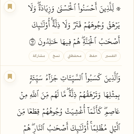
۞ لِّلَّذِينَ
أَحۡسَنُواْ
ٱلۡحُسۡنَىٰ
وَزِيَادَةٞۖ
وَلَا
يَرۡهَقُ
وُجُوهَهُمۡ
قَتَرٞ
وَلَا
ذِلَّةٌۚ
أُوْلَٰٓئِكَ
أَصۡحَٰبُ
ٱلۡجَنَّةِۖ
هُمۡ فِيهَا
خَٰلِدُونَ
٢٦
التفسير
حفظ
محفظتي
نسخ
مشاركة
وَٱلَّذِينَ
كَسَبُواْ
ٱلسَّيِّـَٔاتِ
جَزَآءُ
سَيِّئَةِۭ
بِمِثۡلِهَا
وَتَرۡهَقُهُمۡ
ذِلَّةٞۖ
مَّا لَهُم مِّنَ
ٱللَّهِ
مِنۡ
عَاصِمٖۖ
كَأَنَّمَآ
أُغۡشِيَتۡ
وُجُوهُهُمۡ
قِطَعٗا
مِّنَ
ٱلَّيۡلِ
مُظۡلِمًاۚ
أُوْلَٰٓئِكَ
أَصۡحَٰبُ
ٱلنَّارِۖ
هُمۡ