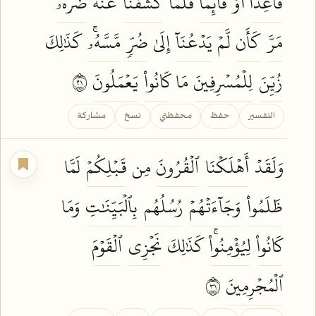
قَاعِدًا
أَوۡ
قَآئِمٗا
فَلَمَّا
كَشَفۡنَا
عَنۡهُ
ضُرَّهُۥ
مَرَّ
كَأَن
لَّمۡ
يَدۡعُنَآ
إِلَىٰ
ضُرّٖ
مَّسَّهُۥۚ
كَذَٰلِكَ
زُيِّنَ
لِلۡمُسۡرِفِينَ
مَا
كَانُواْ
يَعۡمَلُونَ
١٢
التفسير
حفظ
محفظتي
نسخ
مشاركة
وَلَقَدۡ
أَهۡلَكۡنَا
ٱلۡقُرُونَ
مِن
قَبۡلِكُمۡ
لَمَّا
ظَلَمُواْ
وَجَآءَتۡهُمۡ
رُسُلُهُم
بِٱلۡبَيِّنَٰتِ
وَمَا
كَانُواْ
لِيُؤۡمِنُواْۚ
كَذَٰلِكَ
نَجۡزِي
ٱلۡقَوۡمَ
ٱلۡمُجۡرِمِينَ
١٣