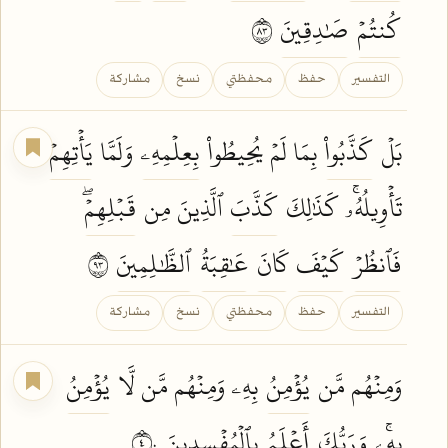
كُنتُمۡ
صَٰدِقِينَ
٣٨
التفسير
حفظ
محفظتي
نسخ
مشاركة
بَلۡ
كَذَّبُواْ
بِمَا لَمۡ يُحِيطُواْ
بِعِلۡمِهِۦ
وَلَمَّا
يَأۡتِهِمۡ
تَأۡوِيلُهُۥۚ كَذَٰلِكَ
كَذَّبَ
ٱلَّذِينَ مِن
قَبۡلِهِمۡۖ
فَٱنظُرۡ
كَيۡفَ
كَانَ
عَٰقِبَةُ
ٱلظَّٰلِمِينَ
٣٩
التفسير
حفظ
محفظتي
نسخ
مشاركة
وَمِنۡهُم مَّن
يُؤۡمِنُ
بِهِۦ وَمِنۡهُم مَّن لَّا
يُؤۡمِنُ
بِهِۦۚ
وَرَبُّكَ
أَعۡلَمُ
بِٱلۡمُفۡسِدِينَ
٤٠