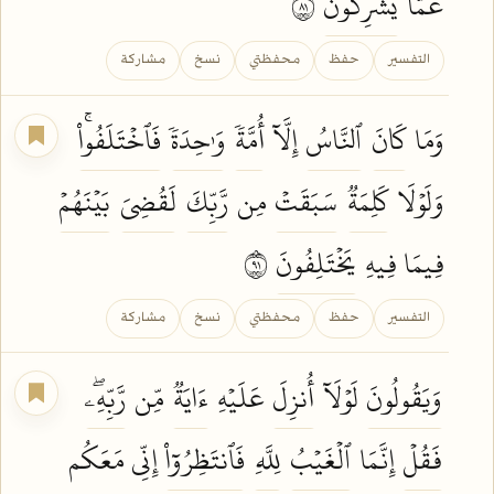
عَمَّا
يُشۡرِكُونَ
١٨
التفسير
حفظ
محفظتي
نسخ
مشاركة
وَمَا
كَانَ
ٱلنَّاسُ
إِلَّآ
أُمَّةٗ
وَٰحِدَةٗ
فَٱخۡتَلَفُواْۚ
وَلَوۡلَا
كَلِمَةٞ
سَبَقَتۡ
مِن
رَّبِّكَ
لَقُضِيَ
بَيۡنَهُمۡ
فِيمَا فِيهِ
يَخۡتَلِفُونَ
١٩
التفسير
حفظ
محفظتي
نسخ
مشاركة
وَيَقُولُونَ
لَوۡلَآ
أُنزِلَ
عَلَيۡهِ
ءَايَةٞ
مِّن
رَّبِّهِۦۖ
فَقُلۡ
إِنَّمَا
ٱلۡغَيۡبُ
لِلَّهِ
فَٱنتَظِرُوٓاْ
إِنِّي مَعَكُم