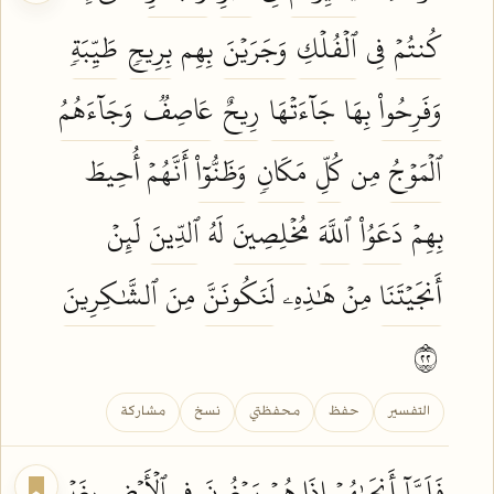
كُنتُمۡ
فِي
ٱلۡفُلۡكِ
وَجَرَيۡنَ
بِهِم
بِرِيحٖ
طَيِّبَةٖ
وَفَرِحُواْ
بِهَا
جَآءَتۡهَا
رِيحٌ
عَاصِفٞ
وَجَآءَهُمُ
ٱلۡمَوۡجُ
مِن
كُلِّ
مَكَانٖ
وَظَنُّوٓاْ
أَنَّهُمۡ أُحِيطَ
بِهِمۡ
دَعَوُاْ
ٱللَّهَ
مُخۡلِصِينَ
لَهُ
ٱلدِّينَ
لَئِنۡ
أَنجَيۡتَنَا
مِنۡ هَٰذِهِۦ
لَنَكُونَنَّ
مِنَ
ٱلشَّٰكِرِينَ
٢٢
التفسير
حفظ
محفظتي
نسخ
مشاركة
فَلَمَّآ
أَنجَىٰهُمۡ
إِذَا هُمۡ
يَبۡغُونَ
فِي
ٱلۡأَرۡضِ
بِغَيۡرِ