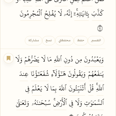
كَذَّبَ
بِـَٔايَٰتِهِۦٓۚ
إِنَّهُۥ لَا
يُفۡلِحُ
ٱلۡمُجۡرِمُونَ
١٧
التفسير
حفظ
محفظتي
نسخ
مشاركة
وَيَعۡبُدُونَ
مِن
دُونِ
ٱللَّهِ
مَا لَا
يَضُرُّهُمۡ
وَلَا
يَنفَعُهُمۡ
وَيَقُولُونَ
هَٰٓؤُلَآءِ
شُفَعَٰٓؤُنَا
عِندَ
ٱللَّهِۚ
قُلۡ
أَتُنَبِّـُٔونَ
ٱللَّهَ
بِمَا لَا
يَعۡلَمُ
فِي
ٱلسَّمَٰوَٰتِ
وَلَا فِي
ٱلۡأَرۡضِۚ
سُبۡحَٰنَهُۥ
وَتَعَٰلَىٰ