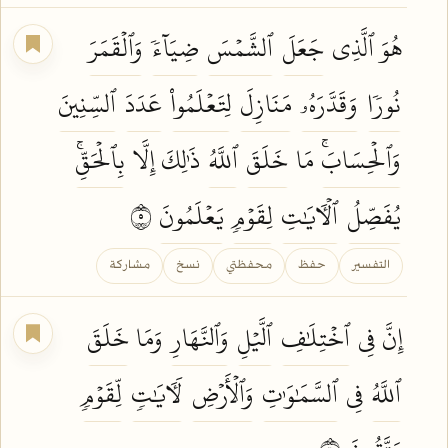
هُوَ ٱلَّذِي
جَعَلَ
ٱلشَّمۡسَ
ضِيَآءٗ
وَٱلۡقَمَرَ
نُورٗا
وَقَدَّرَهُۥ
مَنَازِلَ
لِتَعۡلَمُواْ
عَدَدَ
ٱلسِّنِينَ
وَٱلۡحِسَابَۚ
مَا
خَلَقَ
ٱللَّهُ
ذَٰلِكَ إِلَّا
بِٱلۡحَقِّۚ
يُفَصِّلُ
ٱلۡأٓيَٰتِ
لِقَوۡمٖ
يَعۡلَمُونَ
٥
التفسير
حفظ
محفظتي
نسخ
مشاركة
إِنَّ فِي
ٱخۡتِلَٰفِ
ٱلَّيۡلِ
وَٱلنَّهَارِ
وَمَا
خَلَقَ
ٱللَّهُ
فِي
ٱلسَّمَٰوَٰتِ
وَٱلۡأَرۡضِ
لَأٓيَٰتٖ
لِّقَوۡمٖ