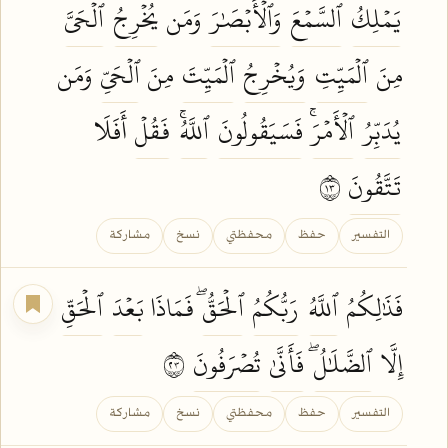
يَمۡلِكُ
ٱلسَّمۡعَ
وَٱلۡأَبۡصَٰرَ
وَمَن
يُخۡرِجُ
ٱلۡحَيَّ
مِنَ
ٱلۡمَيِّتِ
وَيُخۡرِجُ
ٱلۡمَيِّتَ
مِنَ
ٱلۡحَيِّ
وَمَن
يُدَبِّرُ
ٱلۡأَمۡرَۚ
فَسَيَقُولُونَ
ٱللَّهُۚ
فَقُلۡ
أَفَلَا
تَتَّقُونَ
٣١
التفسير
حفظ
محفظتي
نسخ
مشاركة
فَذَٰلِكُمُ
ٱللَّهُ
رَبُّكُمُ
ٱلۡحَقُّۖ
فَمَاذَا
بَعۡدَ
ٱلۡحَقِّ
إِلَّا
ٱلضَّلَٰلُۖ
فَأَنَّىٰ
تُصۡرَفُونَ
٣٢
التفسير
حفظ
محفظتي
نسخ
مشاركة