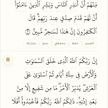
مِّنۡهُمۡ أَنۡ
أَنذِرِ
ٱلنَّاسَ
وَبَشِّرِ
ٱلَّذِينَ
ءَامَنُوٓاْ
أَنَّ لَهُمۡ
قَدَمَ
صِدۡقٍ
عِندَ
رَبِّهِمۡۗ
قَالَ
ٱلۡكَٰفِرُونَ
إِنَّ هَٰذَا
لَسَٰحِرٞ
مُّبِينٌ
٢
التفسير
حفظ
محفظتي
نسخ
مشاركة
إِنَّ
رَبَّكُمُ
ٱللَّهُ
ٱلَّذِي
خَلَقَ
ٱلسَّمَٰوَٰتِ
وَٱلۡأَرۡضَ
فِي
سِتَّةِ
أَيَّامٖ
ثُمَّ
ٱسۡتَوَىٰ
عَلَى
ٱلۡعَرۡشِۖ
يُدَبِّرُ
ٱلۡأَمۡرَۖ
مَا مِن
شَفِيعٍ
إِلَّا مِنۢ
بَعۡدِ
إِذۡنِهِۦۚ
ذَٰلِكُمُ
ٱللَّهُ
رَبُّكُمۡ
فَٱعۡبُدُوهُۚ
أَفَلَا