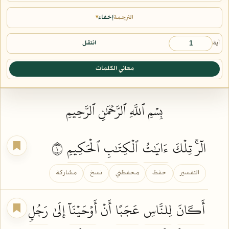
الترجمة
إخفاء
▾
آية
انتقل
معاني الكلمات
بِسۡمِ ٱللَّهِ ٱلرَّحۡمَٰنِ ٱلرَّحِيمِ
الٓرۚ تِلۡكَ
ءَايَٰتُ
ٱلۡكِتَٰبِ
ٱلۡحَكِيمِ
١
التفسير
حفظ
محفظتي
نسخ
مشاركة
أَكَانَ
لِلنَّاسِ
عَجَبًا
أَنۡ
أَوۡحَيۡنَآ
إِلَىٰ
رَجُلٖ