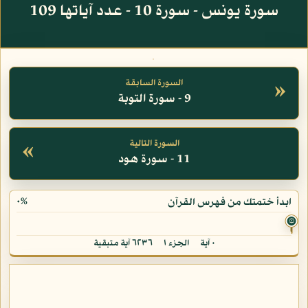
سورة يونس - سورة 10 - عدد آياتها 109
»
السورة السابقة
9 - سورة التوبة
«
السورة التالية
11 - سورة هود
٠%
ابدأ ختمتك من فهرس القرآن
۞
٠ آية
الجزء ١
٦٢٣٦ آية متبقية