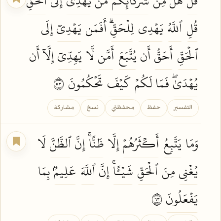
قُلۡ
هَلۡ مِن
شُرَكَآئِكُم
مَّن
يَهۡدِيٓ
إِلَى
ٱلۡحَقِّۚ
قُلِ
ٱللَّهُ
يَهۡدِي
لِلۡحَقِّۗ
أَفَمَن
يَهۡدِيٓ
إِلَى
ٱلۡحَقِّ
أَحَقُّ
أَن
يُتَّبَعَ
أَمَّن
لَّا
يَهِدِّيٓ
إِلَّآ أَن
يُهۡدَىٰۖ
فَمَا لَكُمۡ
كَيۡفَ
تَحۡكُمُونَ
٣٥
التفسير
حفظ
محفظتي
نسخ
مشاركة
وَمَا
يَتَّبِعُ
أَكۡثَرُهُمۡ
إِلَّا
ظَنًّاۚ
إِنَّ
ٱلظَّنَّ
لَا
يُغۡنِي
مِنَ
ٱلۡحَقِّ
شَيۡـًٔاۚ
إِنَّ
ٱللَّهَ
عَلِيمُۢ
بِمَا
يَفۡعَلُونَ
٣٦