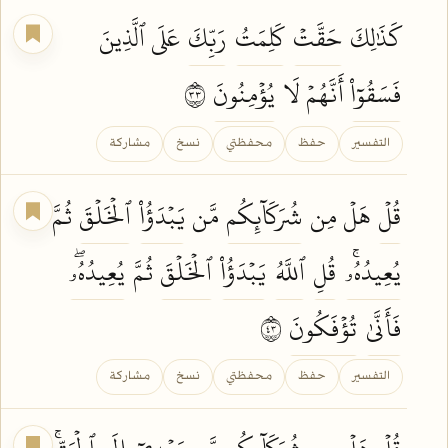
كَذَٰلِكَ
حَقَّتۡ
كَلِمَتُ
رَبِّكَ
عَلَى ٱلَّذِينَ
فَسَقُوٓاْ
أَنَّهُمۡ لَا
يُؤۡمِنُونَ
٣٣
التفسير
حفظ
محفظتي
نسخ
مشاركة
قُلۡ
هَلۡ مِن
شُرَكَآئِكُم
مَّن
يَبۡدَؤُاْ
ٱلۡخَلۡقَ
ثُمَّ
يُعِيدُهُۥۚ
قُلِ
ٱللَّهُ
يَبۡدَؤُاْ
ٱلۡخَلۡقَ
ثُمَّ
يُعِيدُهُۥۖ
فَأَنَّىٰ
تُؤۡفَكُونَ
٣٤
التفسير
حفظ
محفظتي
نسخ
مشاركة