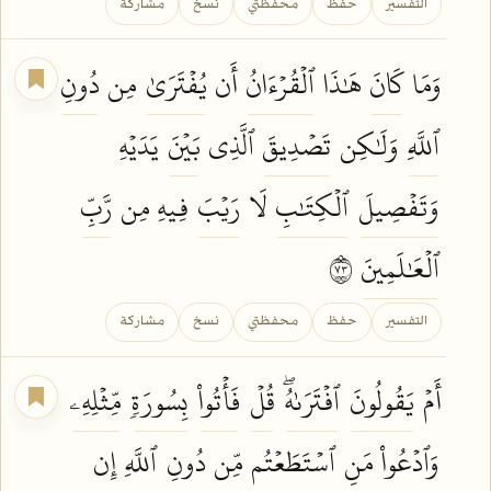
التفسير
حفظ
محفظتي
نسخ
مشاركة
وَمَا
كَانَ
هَٰذَا
ٱلۡقُرۡءَانُ
أَن
يُفۡتَرَىٰ
مِن
دُونِ
ٱللَّهِ
وَلَٰكِن
تَصۡدِيقَ
ٱلَّذِي
بَيۡنَ
يَدَيۡهِ
وَتَفۡصِيلَ
ٱلۡكِتَٰبِ
لَا
رَيۡبَ
فِيهِ مِن
رَّبِّ
ٱلۡعَٰلَمِينَ
٣٧
التفسير
حفظ
محفظتي
نسخ
مشاركة
أَمۡ
يَقُولُونَ
ٱفۡتَرَىٰهُۖ
قُلۡ
فَأۡتُواْ
بِسُورَةٖ
مِّثۡلِهِۦ
وَٱدۡعُواْ
مَنِ
ٱسۡتَطَعۡتُم
مِّن
دُونِ
ٱللَّهِ
إِن