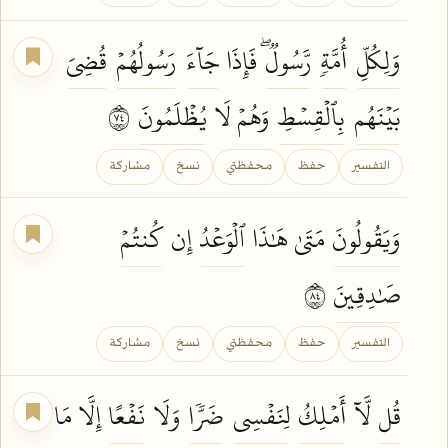
وَلِكُلِّ
أُمَّةٖ
رَّسُولٞۖ
فَإِذَا
جَآءَ
رَسُولُهُمۡ
قُضِيَ
بَيۡنَهُم
بِٱلۡقِسۡطِ
وَهُمۡ لَا
يُظۡلَمُونَ
٤٧
التفسير
حفظ
محفظتي
نسخ
مشاركة
وَيَقُولُونَ
مَتَىٰ هَٰذَا
ٱلۡوَعۡدُ
إِن
كُنتُمۡ
صَٰدِقِينَ
٤٨
التفسير
حفظ
محفظتي
نسخ
مشاركة
قُل
لَّآ
أَمۡلِكُ
لِنَفۡسِي
ضَرّٗا
وَلَا
نَفۡعًا
إِلَّا مَا