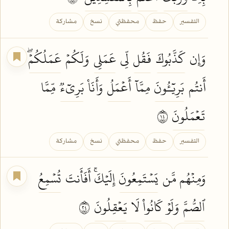
التفسير
حفظ
محفظتي
نسخ
مشاركة
وَإِن
كَذَّبُوكَ
فَقُل
لِّي
عَمَلِي
وَلَكُمۡ
عَمَلُكُمۡۖ
أَنتُم
بَرِيٓـُٔونَ
مِمَّآ
أَعۡمَلُ
وَأَنَا۠
بَرِيٓءٞ
مِّمَّا
تَعۡمَلُونَ
٤١
التفسير
حفظ
محفظتي
نسخ
مشاركة
وَمِنۡهُم مَّن
يَسۡتَمِعُونَ
إِلَيۡكَۚ أَفَأَنتَ
تُسۡمِعُ
ٱلصُّمَّ
وَلَوۡ
كَانُواْ
لَا
يَعۡقِلُونَ
٤٢