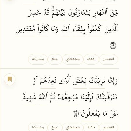
مِّنَ
ٱلنَّهَارِ
يَتَعَارَفُونَ
بَيۡنَهُمۡۚ
قَدۡ
خَسِرَ
ٱلَّذِينَ
كَذَّبُواْ
بِلِقَآءِ
ٱللَّهِ
وَمَا
كَانُواْ
مُهۡتَدِينَ
٤٥
التفسير
حفظ
محفظتي
نسخ
مشاركة
وَإِمَّا
نُرِيَنَّكَ
بَعۡضَ
ٱلَّذِي
نَعِدُهُمۡ
أَوۡ
نَتَوَفَّيَنَّكَ
فَإِلَيۡنَا
مَرۡجِعُهُمۡ
ثُمَّ
ٱللَّهُ
شَهِيدٌ
عَلَىٰ مَا
يَفۡعَلُونَ
٤٦
التفسير
حفظ
محفظتي
نسخ
مشاركة