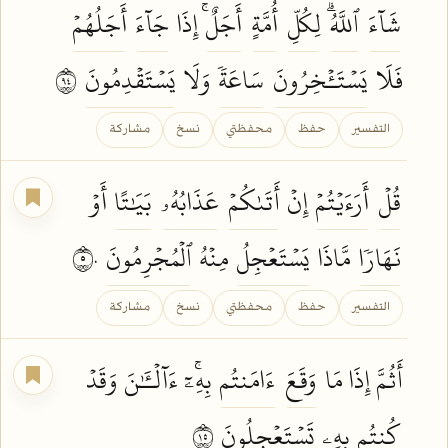
شَآءَ
ٱللَّهُۗ
لِكُلِّ
أُمَّةٍ
أَجَلٌۚ
إِذَا
جَآءَ
أَجَلُهُمۡ
فَلَا
يَسۡتَـٔۡخِرُونَ
سَاعَةٗ
وَلَا
يَسۡتَقۡدِمُونَ
٤٩
التفسير
حفظ
محفظتي
نسخ
مشاركة
قُلۡ
أَرَءَيۡتُمۡ
إِنۡ
أَتَىٰكُمۡ
عَذَابُهُۥ
بَيَٰتًا
أَوۡ
نَهَارٗا
مَّاذَا
يَسۡتَعۡجِلُ
مِنۡهُ
ٱلۡمُجۡرِمُونَ
٥٠
التفسير
حفظ
محفظتي
نسخ
مشاركة
أَثُمَّ إِذَا مَا
وَقَعَ
ءَامَنتُم
بِهِۦٓۚ ءَآلۡـَٰٔنَ وَقَدۡ
كُنتُم
بِهِۦ
تَسۡتَعۡجِلُونَ
٥١