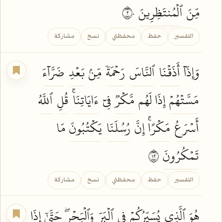
مِّنَ
ٱلۡمُنتَظِرِينَ
٢٠
التفسير
حفظ
محفظتي
نسخ
مشاركة
وَإِذَآ
أَذَقۡنَا
ٱلنَّاسَ
رَحۡمَةٗ
مِّنۢ
بَعۡدِ
ضَرَّآءَ
مَسَّتۡهُمۡ
إِذَا لَهُم
مَّكۡرٞ
فِيٓ
ءَايَاتِنَاۚ
قُلِ
ٱللَّهُ
أَسۡرَعُ
مَكۡرًاۚ
إِنَّ
رُسُلَنَا
يَكۡتُبُونَ
مَا
تَمۡكُرُونَ
٢١
التفسير
حفظ
محفظتي
نسخ
مشاركة
هُوَ ٱلَّذِي
يُسَيِّرُكُمۡ
فِي
ٱلۡبَرِّ
وَٱلۡبَحۡرِۖ
حَتَّىٰٓ إِذَا