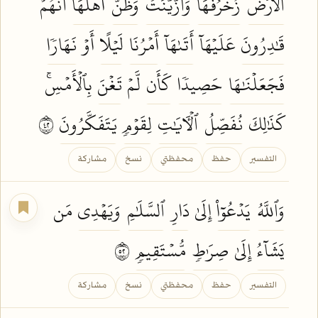
ٱلۡأَرۡضُ
زُخۡرُفَهَا
وَٱزَّيَّنَتۡ
وَظَنَّ
أَهۡلُهَآ
أَنَّهُمۡ
قَٰدِرُونَ
عَلَيۡهَآ
أَتَىٰهَآ
أَمۡرُنَا
لَيۡلًا
أَوۡ
نَهَارٗا
فَجَعَلۡنَٰهَا
حَصِيدٗا
كَأَن
لَّمۡ
تَغۡنَ
بِٱلۡأَمۡسِۚ
كَذَٰلِكَ
نُفَصِّلُ
ٱلۡأٓيَٰتِ
لِقَوۡمٖ
يَتَفَكَّرُونَ
٢٤
التفسير
حفظ
محفظتي
نسخ
مشاركة
وَٱللَّهُ
يَدۡعُوٓاْ
إِلَىٰ
دَارِ
ٱلسَّلَٰمِ
وَيَهۡدِي
مَن
يَشَآءُ
إِلَىٰ
صِرَٰطٖ
مُّسۡتَقِيمٖ
٢٥
التفسير
حفظ
محفظتي
نسخ
مشاركة