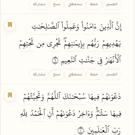
التفسير
حفظ
محفظتي
نسخ
مشاركة
إِنَّ ٱلَّذِينَ
ءَامَنُواْ
وَعَمِلُواْ
ٱلصَّٰلِحَٰتِ
يَهۡدِيهِمۡ
رَبُّهُم
بِإِيمَٰنِهِمۡۖ
تَجۡرِي
مِن
تَحۡتِهِمُ
ٱلۡأَنۡهَٰرُ
فِي
جَنَّٰتِ
ٱلنَّعِيمِ
٩
التفسير
حفظ
محفظتي
نسخ
مشاركة
دَعۡوَىٰهُمۡ
فِيهَا
سُبۡحَٰنَكَ
ٱللَّهُمَّ
وَتَحِيَّتُهُمۡ
فِيهَا
سَلَٰمٞۚ
وَءَاخِرُ
دَعۡوَىٰهُمۡ
أَنِ
ٱلۡحَمۡدُ
لِلَّهِ
رَبِّ
ٱلۡعَٰلَمِينَ
١٠