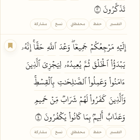
تَذَكَّرُونَ
٣
التفسير
حفظ
محفظتي
نسخ
مشاركة
إِلَيۡهِ
مَرۡجِعُكُمۡ
جَمِيعٗاۖ
وَعۡدَ
ٱللَّهِ
حَقًّاۚ
إِنَّهُۥ
يَبۡدَؤُاْ
ٱلۡخَلۡقَ
ثُمَّ
يُعِيدُهُۥ
لِيَجۡزِيَ
ٱلَّذِينَ
ءَامَنُواْ
وَعَمِلُواْ
ٱلصَّٰلِحَٰتِ
بِٱلۡقِسۡطِۚ
وَٱلَّذِينَ
كَفَرُواْ
لَهُمۡ
شَرَابٞ
مِّنۡ
حَمِيمٖ
وَعَذَابٌ
أَلِيمُۢ
بِمَا
كَانُواْ
يَكۡفُرُونَ
٤
التفسير
حفظ
محفظتي
نسخ
مشاركة