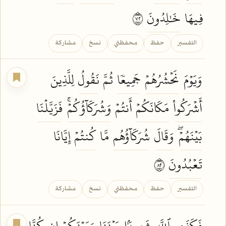
فِيهَا
خَٰلِدُونَ
٢٧
التفسير
حفظ
محفظتي
نسخ
مشاركة
وَيَوۡمَ
نَحۡشُرُهُمۡ
جَمِيعٗا
ثُمَّ
نَقُولُ
لِلَّذِينَ
أَشۡرَكُواْ
مَكَانَكُمۡ
أَنتُمۡ
وَشُرَكَآؤُكُمۡۚ
فَزَيَّلۡنَا
بَيۡنَهُمۡۖ
وَقَالَ
شُرَكَآؤُهُم
مَّا
كُنتُمۡ
إِيَّانَا
تَعۡبُدُونَ
٢٨
التفسير
حفظ
محفظتي
نسخ
مشاركة
فَكَفَىٰ
بِٱللَّهِ
شَهِيدَۢا
بَيۡنَنَا
وَبَيۡنَكُمۡ
إِن
كُنَّا