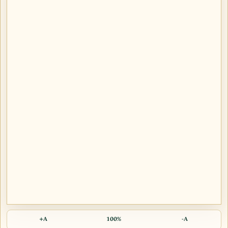
A+
100%
A-