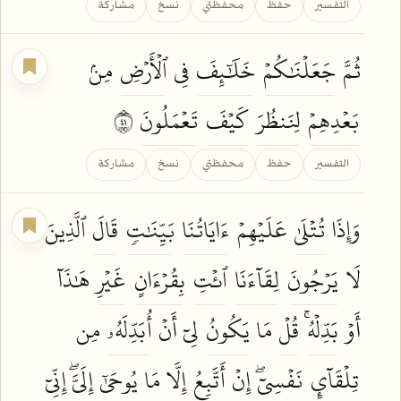
التفسير
حفظ
محفظتي
نسخ
مشاركة
ثُمَّ
جَعَلۡنَٰكُمۡ
خَلَٰٓئِفَ
فِي
ٱلۡأَرۡضِ
مِنۢ
بَعۡدِهِمۡ
لِنَنظُرَ
كَيۡفَ
تَعۡمَلُونَ
١٤
التفسير
حفظ
محفظتي
نسخ
مشاركة
وَإِذَا
تُتۡلَىٰ
عَلَيۡهِمۡ
ءَايَاتُنَا
بَيِّنَٰتٖ
قَالَ
ٱلَّذِينَ
لَا
يَرۡجُونَ
لِقَآءَنَا
ٱئۡتِ
بِقُرۡءَانٍ
غَيۡرِ
هَٰذَآ
أَوۡ
بَدِّلۡهُۚ
قُلۡ
مَا
يَكُونُ
لِيٓ أَنۡ
أُبَدِّلَهُۥ
مِن
تِلۡقَآيِٕ
نَفۡسِيٓۖ
إِنۡ
أَتَّبِعُ
إِلَّا مَا
يُوحَىٰٓ
إِلَيَّۖ إِنِّيٓ