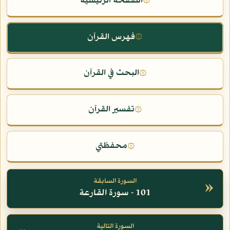
الصفحة الرئيسية
۞
فهرس القرآن
۞
البحث في القرآن
۞
تفسير القرآن
۞
محفظتي
۞
»
السورة السابقة
101 - سورة القارعة
السورة التالية