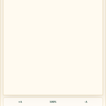
A+
100%
A-