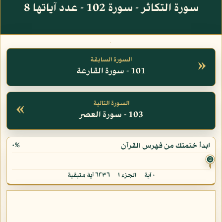
سورة التكاثر - سورة 102 - عدد آياتها 8
»
السورة السابقة
101 - سورة القارعة
«
السورة التالية
103 - سورة العصر
٠%
ابدأ ختمتك من فهرس القرآن
۞
٠ آية
الجزء ١
٦٢٣٦ آية متبقية