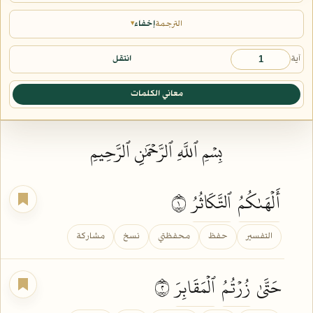
الترجمة
إخفاء
▾
آية
انتقل
معاني الكلمات
بِسۡمِ ٱللَّهِ ٱلرَّحۡمَٰنِ ٱلرَّحِيمِ
أَلۡهَىٰكُمُ
ٱلتَّكَاثُرُ
١
التفسير
حفظ
محفظتي
نسخ
مشاركة
حَتَّىٰ
زُرۡتُمُ
ٱلۡمَقَابِرَ
٢