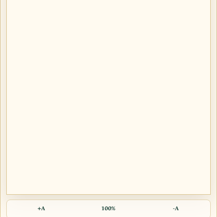
A+
100%
A-