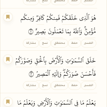
التفسير
حفظ
محفظتي
نسخ
مشاركة
هُوَ ٱلَّذِي
خَلَقَكُمۡ
فَمِنكُمۡ
كَافِرٞ
وَمِنكُم
مُّؤۡمِنٞۚ
وَٱللَّهُ
بِمَا
تَعۡمَلُونَ
بَصِيرٌ
٢
التفسير
حفظ
محفظتي
نسخ
مشاركة
خَلَقَ
ٱلسَّمَٰوَٰتِ
وَٱلۡأَرۡضَ
بِٱلۡحَقِّ
وَصَوَّرَكُمۡ
فَأَحۡسَنَ
صُوَرَكُمۡۖ
وَإِلَيۡهِ
ٱلۡمَصِيرُ
٣
التفسير
حفظ
محفظتي
نسخ
مشاركة
يَعۡلَمُ
مَا فِي
ٱلسَّمَٰوَٰتِ
وَٱلۡأَرۡضِ
وَيَعۡلَمُ
مَا