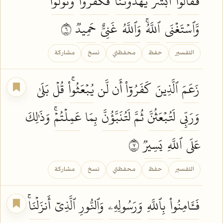
فَقَالُوٓاْ
أَبَشَرٞ
يَهۡدُونَنَا
فَكَفَرُواْ
وَتَوَلَّواْۖ
وَّٱسۡتَغۡنَى
ٱللَّهُۚ
وَٱللَّهُ
غَنِيٌّ
حَمِيدٞ
٦
التفسير
حفظ
محفظتي
نسخ
مشاركة
زَعَمَ
ٱلَّذِينَ
كَفَرُوٓاْ
أَن لَّن
يُبۡعَثُواْۚ
قُلۡ
بَلَىٰ
وَرَبِّي
لَتُبۡعَثُنَّ
ثُمَّ
لَتُنَبَّؤُنَّ
بِمَا
عَمِلۡتُمۡۚ
وَذَٰلِكَ
عَلَى
ٱللَّهِ
يَسِيرٞ
٧
التفسير
حفظ
محفظتي
نسخ
مشاركة
فَـَٔامِنُواْ
بِٱللَّهِ
وَرَسُولِهِۦ
وَٱلنُّورِ
ٱلَّذِيٓ
أَنزَلۡنَاۚ