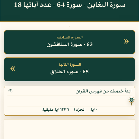
سورة التغابن - سورة 64 - عدد آياتها 18
»
السورة السابقة
63 - سورة المنافقون
«
السورة التالية
65 - سورة الطلاق
٠%
ابدأ ختمتك من فهرس القرآن
۞
٠ آية
الجزء ١
٦٢٣٦ آية متبقية