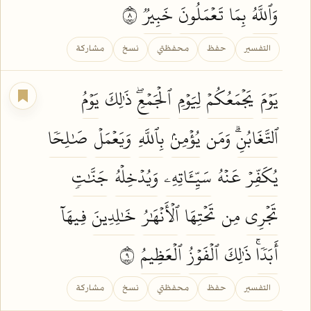
وَٱللَّهُ
بِمَا
تَعۡمَلُونَ
خَبِيرٞ
٨
التفسير
حفظ
محفظتي
نسخ
مشاركة
يَوۡمَ
يَجۡمَعُكُمۡ
لِيَوۡمِ
ٱلۡجَمۡعِۖ
ذَٰلِكَ
يَوۡمُ
ٱلتَّغَابُنِۗ
وَمَن
يُؤۡمِنۢ
بِٱللَّهِ
وَيَعۡمَلۡ
صَٰلِحٗا
يُكَفِّرۡ
عَنۡهُ
سَيِّـَٔاتِهِۦ
وَيُدۡخِلۡهُ
جَنَّٰتٖ
تَجۡرِي
مِن
تَحۡتِهَا
ٱلۡأَنۡهَٰرُ
خَٰلِدِينَ
فِيهَآ
أَبَدٗاۚ
ذَٰلِكَ
ٱلۡفَوۡزُ
ٱلۡعَظِيمُ
٩
التفسير
حفظ
محفظتي
نسخ
مشاركة