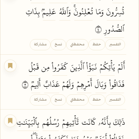
تُسِرُّونَ
وَمَا
تُعۡلِنُونَۚ
وَٱللَّهُ
عَلِيمُۢ
بِذَاتِ
ٱلصُّدُورِ
٤
التفسير
حفظ
محفظتي
نسخ
مشاركة
أَلَمۡ
يَأۡتِكُمۡ
نَبَؤُاْ
ٱلَّذِينَ
كَفَرُواْ
مِن
قَبۡلُ
فَذَاقُواْ
وَبَالَ
أَمۡرِهِمۡ
وَلَهُمۡ
عَذَابٌ
أَلِيمٞ
٥
التفسير
حفظ
محفظتي
نسخ
مشاركة
ذَٰلِكَ بِأَنَّهُۥ
كَانَت
تَّأۡتِيهِمۡ
رُسُلُهُم
بِٱلۡبَيِّنَٰتِ