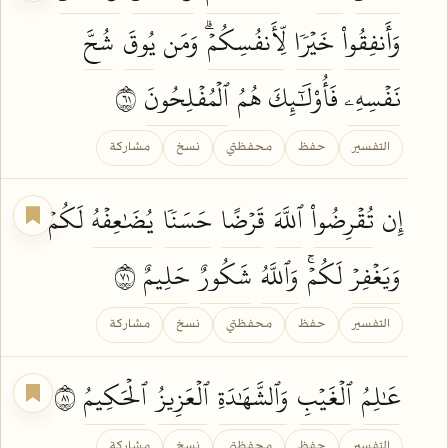
وَأَنفِقُواْ
خَيۡرٗا
لِّأَنفُسِكُمۡۗ
وَمَن
يُوقَ
شُحَّ
نَفۡسِهِۦ
فَأُوْلَٰٓئِكَ هُمُ
ٱلۡمُفۡلِحُونَ
١٦
التفسير
حفظ
محفظتي
نسخ
مشاركة
إِن
تُقۡرِضُواْ
ٱللَّهَ
قَرۡضًا
حَسَنٗا
يُضَٰعِفۡهُ
لَكُمۡ
وَيَغۡفِرۡ
لَكُمۡۚ
وَٱللَّهُ
شَكُورٌ
حَلِيمٌ
١٧
التفسير
حفظ
محفظتي
نسخ
مشاركة
عَٰلِمُ
ٱلۡغَيۡبِ
وَٱلشَّهَٰدَةِ
ٱلۡعَزِيزُ
ٱلۡحَكِيمُ
١٨
التفسير
حفظ
محفظتي
نسخ
مشاركة