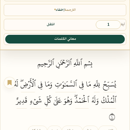
الترجمة
إخفاء
▾
آية
انتقل
معاني الكلمات
بِسۡمِ ٱللَّهِ ٱلرَّحۡمَٰنِ ٱلرَّحِيمِ
يُسَبِّحُ
لِلَّهِ
مَا فِي
ٱلسَّمَٰوَٰتِ
وَمَا فِي
ٱلۡأَرۡضِۖ
لَهُ
ٱلۡمُلۡكُ
وَلَهُ
ٱلۡحَمۡدُۖ
وَهُوَ عَلَىٰ
كُلِّ
شَيۡءٖ
قَدِيرٌ
١