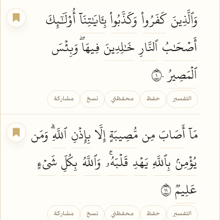
وَٱلَّذِينَ
كَفَرُواْ
وَكَذَّبُواْ
بِـَٔايَٰتِنَآ
أُوْلَٰٓئِكَ
أَصۡحَٰبُ
ٱلنَّارِ
خَٰلِدِينَ
فِيهَاۖ وَبِئۡسَ
ٱلۡمَصِيرُ
١٠
التفسير
حفظ
محفظتي
نسخ
مشاركة
مَآ
أَصَابَ
مِن
مُّصِيبَةٍ
إِلَّا
بِإِذۡنِ
ٱللَّهِۗ
وَمَن
يُؤۡمِنۢ
بِٱللَّهِ
يَهۡدِ
قَلۡبَهُۥۚ
وَٱللَّهُ
بِكُلِّ
شَيۡءٍ
عَلِيمٞ
١١
التفسير
حفظ
محفظتي
نسخ
مشاركة