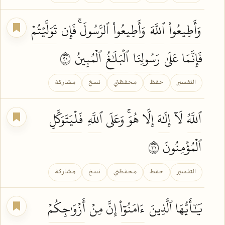
وَأَطِيعُواْ
ٱللَّهَ
وَأَطِيعُواْ
ٱلرَّسُولَۚ
فَإِن
تَوَلَّيۡتُمۡ
فَإِنَّمَا عَلَىٰ
رَسُولِنَا
ٱلۡبَلَٰغُ
ٱلۡمُبِينُ
١٢
التفسير
حفظ
محفظتي
نسخ
مشاركة
ٱللَّهُ
لَآ
إِلَٰهَ
إِلَّا هُوَۚ وَعَلَى
ٱللَّهِ
فَلۡيَتَوَكَّلِ
ٱلۡمُؤۡمِنُونَ
١٣
التفسير
حفظ
محفظتي
نسخ
مشاركة
يَٰٓأَيُّهَا ٱلَّذِينَ
ءَامَنُوٓاْ
إِنَّ مِنۡ
أَزۡوَٰجِكُمۡ