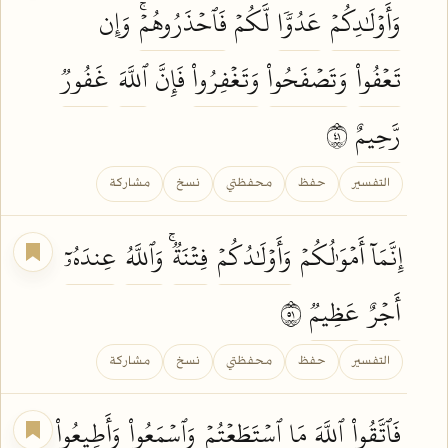
وَأَوۡلَٰدِكُمۡ
عَدُوّٗا
لَّكُمۡ
فَٱحۡذَرُوهُمۡۚ
وَإِن
تَعۡفُواْ
وَتَصۡفَحُواْ
وَتَغۡفِرُواْ
فَإِنَّ
ٱللَّهَ
غَفُورٞ
رَّحِيمٌ
١٤
التفسير
حفظ
محفظتي
نسخ
مشاركة
إِنَّمَآ أَمۡوَٰلُكُمۡ
وَأَوۡلَٰدُكُمۡ
فِتۡنَةٞۚ
وَٱللَّهُ
عِندَهُۥٓ
أَجۡرٌ
عَظِيمٞ
١٥
التفسير
حفظ
محفظتي
نسخ
مشاركة
فَٱتَّقُواْ
ٱللَّهَ
مَا
ٱسۡتَطَعۡتُمۡ
وَٱسۡمَعُواْ
وَأَطِيعُواْ