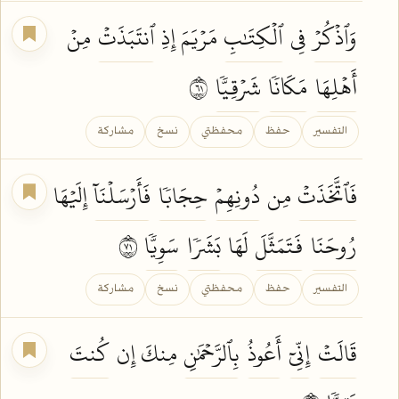
وَٱذۡكُرۡ
فِي
ٱلۡكِتَٰبِ
مَرۡيَمَ إِذِ
ٱنتَبَذَتۡ
مِنۡ
أَهۡلِهَا
مَكَانٗا
شَرۡقِيّٗا
١٦
التفسير
حفظ
محفظتي
نسخ
مشاركة
فَٱتَّخَذَتۡ
مِن
دُونِهِمۡ
حِجَابٗا
فَأَرۡسَلۡنَآ
إِلَيۡهَا
رُوحَنَا
فَتَمَثَّلَ
لَهَا
بَشَرٗا
سَوِيّٗا
١٧
التفسير
حفظ
محفظتي
نسخ
مشاركة
قَالَتۡ
إِنِّيٓ
أَعُوذُ
بِٱلرَّحۡمَٰنِ
مِنكَ إِن
كُنتَ