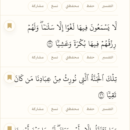
التفسير
حفظ
محفظتي
نسخ
مشاركة
لَّا
يَسۡمَعُونَ
فِيهَا
لَغۡوًا
إِلَّا
سَلَٰمٗاۖ
وَلَهُمۡ
رِزۡقُهُمۡ
فِيهَا
بُكۡرَةٗ
وَعَشِيّٗا
٦٢
التفسير
حفظ
محفظتي
نسخ
مشاركة
تِلۡكَ
ٱلۡجَنَّةُ
ٱلَّتِي
نُورِثُ
مِنۡ
عِبَادِنَا
مَن
كَانَ
تَقِيّٗا
٦٣
التفسير
حفظ
محفظتي
نسخ
مشاركة