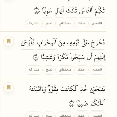
تُكَلِّمَ
ٱلنَّاسَ
ثَلَٰثَ
لَيَالٖ
سَوِيّٗا
١٠
التفسير
حفظ
محفظتي
نسخ
مشاركة
فَخَرَجَ
عَلَىٰ
قَوۡمِهِۦ
مِنَ
ٱلۡمِحۡرَابِ
فَأَوۡحَىٰٓ
إِلَيۡهِمۡ أَن
سَبِّحُواْ
بُكۡرَةٗ
وَعَشِيّٗا
١١
التفسير
حفظ
محفظتي
نسخ
مشاركة
يَٰيَحۡيَىٰ
خُذِ
ٱلۡكِتَٰبَ
بِقُوَّةٖۖ
وَءَاتَيۡنَٰهُ
ٱلۡحُكۡمَ
صَبِيّٗا
١٢
التفسير
حفظ
محفظتي
نسخ
مشاركة