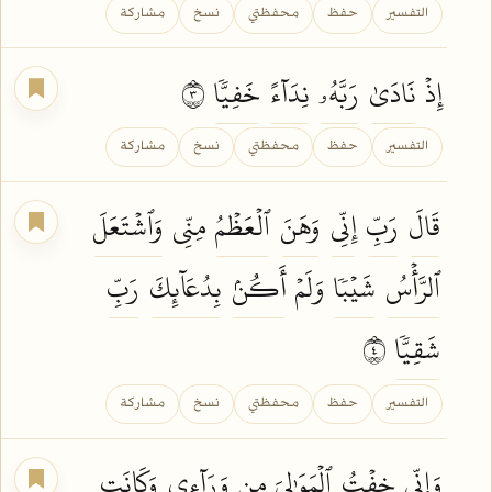
التفسير
حفظ
محفظتي
نسخ
مشاركة
إِذۡ
نَادَىٰ
رَبَّهُۥ
نِدَآءً
خَفِيّٗا
٣
التفسير
حفظ
محفظتي
نسخ
مشاركة
قَالَ
رَبِّ
إِنِّي
وَهَنَ
ٱلۡعَظۡمُ
مِنِّي
وَٱشۡتَعَلَ
ٱلرَّأۡسُ
شَيۡبٗا
وَلَمۡ
أَكُنۢ
بِدُعَآئِكَ
رَبِّ
شَقِيّٗا
٤
التفسير
حفظ
محفظتي
نسخ
مشاركة
وَإِنِّي
خِفۡتُ
ٱلۡمَوَٰلِيَ
مِن
وَرَآءِي
وَكَانَتِ