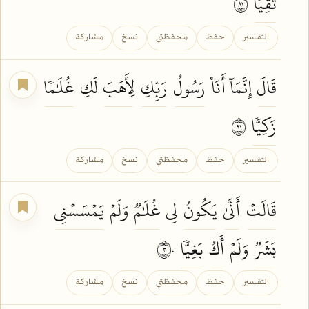
تَقِيّٗا
١٨
التفسير
حفظ
محفظتي
نسخ
مشاركة
قَالَ
إِنَّمَآ أَنَا۠
رَسُولُ
رَبِّكِ
لِأَهَبَ
لَكِ
غُلَٰمٗا
زَكِيّٗا
١٩
التفسير
حفظ
محفظتي
نسخ
مشاركة
قَالَتۡ
أَنَّىٰ
يَكُونُ
لِي
غُلَٰمٞ
وَلَمۡ
يَمۡسَسۡنِي
بَشَرٞ
وَلَمۡ
أَكُ
بَغِيّٗا
٢٠
التفسير
حفظ
محفظتي
نسخ
مشاركة