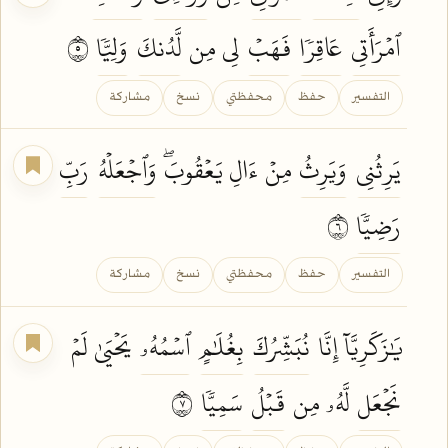
ٱمۡرَأَتِي
عَاقِرٗا
فَهَبۡ
لِي مِن
لَّدُنكَ
وَلِيّٗا
٥
التفسير
حفظ
محفظتي
نسخ
مشاركة
يَرِثُنِي
وَيَرِثُ
مِنۡ ءَالِ يَعۡقُوبَۖ
وَٱجۡعَلۡهُ
رَبِّ
رَضِيّٗا
٦
التفسير
حفظ
محفظتي
نسخ
مشاركة
يَٰزَكَرِيَّآ إِنَّا
نُبَشِّرُكَ
بِغُلَٰمٍ
ٱسۡمُهُۥ
يَحۡيَىٰ لَمۡ
نَجۡعَل
لَّهُۥ مِن
قَبۡلُ
سَمِيّٗا
٧