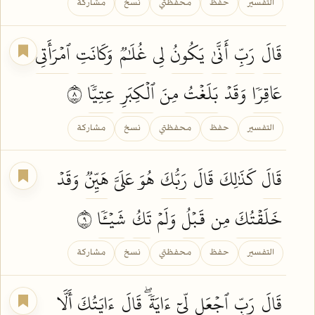
التفسير
حفظ
محفظتي
نسخ
مشاركة
قَالَ
رَبِّ
أَنَّىٰ
يَكُونُ
لِي
غُلَٰمٞ
وَكَانَتِ
ٱمۡرَأَتِي
عَاقِرٗا
وَقَدۡ
بَلَغۡتُ
مِنَ
ٱلۡكِبَرِ
عِتِيّٗا
٨
التفسير
حفظ
محفظتي
نسخ
مشاركة
قَالَ
كَذَٰلِكَ
قَالَ
رَبُّكَ
هُوَ عَلَيَّ
هَيِّنٞ
وَقَدۡ
خَلَقۡتُكَ
مِن
قَبۡلُ
وَلَمۡ
تَكُ
شَيۡـٔٗا
٩
التفسير
حفظ
محفظتي
نسخ
مشاركة
قَالَ
رَبِّ
ٱجۡعَل
لِّيٓ
ءَايَةٗۖ
قَالَ
ءَايَتُكَ
أَلَّا