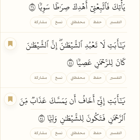
يَأۡتِكَ
فَٱتَّبِعۡنِيٓ
أَهۡدِكَ
صِرَٰطٗا
سَوِيّٗا
٤٣
التفسير
حفظ
محفظتي
نسخ
مشاركة
يَٰٓأَبَتِ
لَا
تَعۡبُدِ
ٱلشَّيۡطَٰنَۖ
إِنَّ
ٱلشَّيۡطَٰنَ
كَانَ
لِلرَّحۡمَٰنِ
عَصِيّٗا
٤٤
التفسير
حفظ
محفظتي
نسخ
مشاركة
يَٰٓأَبَتِ
إِنِّيٓ
أَخَافُ
أَن
يَمَسَّكَ
عَذَابٞ
مِّنَ
ٱلرَّحۡمَٰنِ
فَتَكُونَ
لِلشَّيۡطَٰنِ
وَلِيّٗا
٤٥
التفسير
حفظ
محفظتي
نسخ
مشاركة