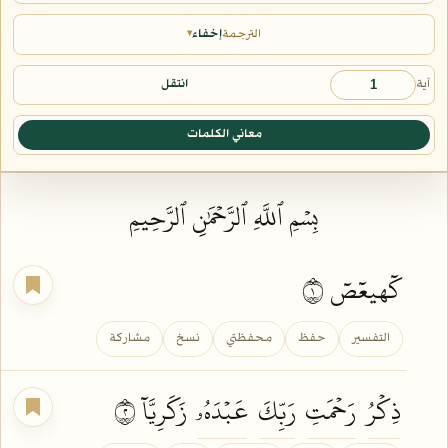
الترجمة
إخفاء
▾
آية
انتقل
معاني الكلمات
بِسۡمِ ٱللَّهِ ٱلرَّحۡمَٰنِ ٱلرَّحِيمِ
كٓهيعٓصٓ ١
التفسير
حفظ
محفظتي
نسخ
مشاركة
ذِكۡرُ
رَحۡمَتِ
رَبِّكَ
عَبۡدَهُۥ
زَكَرِيَّآ ٢