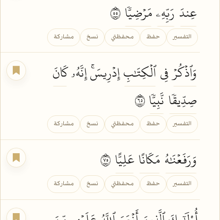
عِندَ
رَبِّهِۦ
مَرۡضِيّٗا
٥٥
التفسير
حفظ
محفظتي
نسخ
مشاركة
وَٱذۡكُرۡ
فِي
ٱلۡكِتَٰبِ
إِدۡرِيسَۚ إِنَّهُۥ
كَانَ
صِدِّيقٗا
نَّبِيّٗا
٥٦
التفسير
حفظ
محفظتي
نسخ
مشاركة
وَرَفَعۡنَٰهُ
مَكَانًا
عَلِيًّا
٥٧
التفسير
حفظ
محفظتي
نسخ
مشاركة
أُوْلَٰٓئِكَ ٱلَّذِينَ
أَنۡعَمَ
ٱللَّهُ
عَلَيۡهِم مِّنَ