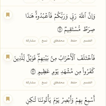
وَإِنَّ
ٱللَّهَ
رَبِّي
وَرَبُّكُمۡ
فَٱعۡبُدُوهُۚ
هَٰذَا
صِرَٰطٞ
مُّسۡتَقِيمٞ
٣٦
التفسير
حفظ
محفظتي
نسخ
مشاركة
فَٱخۡتَلَفَ
ٱلۡأَحۡزَابُ
مِنۢ
بَيۡنِهِمۡۖ
فَوَيۡلٞ لِّلَّذِينَ
كَفَرُواْ
مِن
مَّشۡهَدِ
يَوۡمٍ
عَظِيمٍ
٣٧
التفسير
حفظ
محفظتي
نسخ
مشاركة
أَسۡمِعۡ
بِهِمۡ
وَأَبۡصِرۡ
يَوۡمَ
يَأۡتُونَنَا
لَٰكِنِ