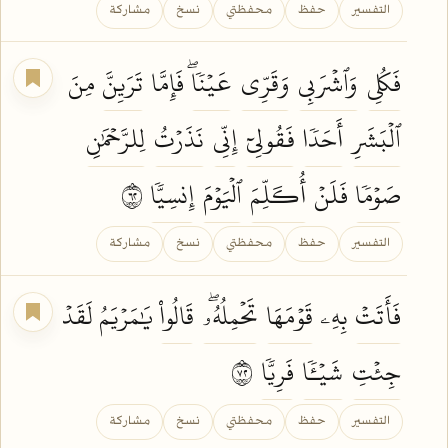
التفسير
حفظ
محفظتي
نسخ
مشاركة
فَكُلِي
وَٱشۡرَبِي
وَقَرِّي
عَيۡنٗاۖ
فَإِمَّا
تَرَيِنَّ
مِنَ
ٱلۡبَشَرِ
أَحَدٗا
فَقُولِيٓ
إِنِّي
نَذَرۡتُ
لِلرَّحۡمَٰنِ
صَوۡمٗا
فَلَنۡ
أُكَلِّمَ
ٱلۡيَوۡمَ
إِنسِيّٗا
٢٦
التفسير
حفظ
محفظتي
نسخ
مشاركة
فَأَتَتۡ
بِهِۦ
قَوۡمَهَا
تَحۡمِلُهُۥۖ
قَالُواْ
يَٰمَرۡيَمُ لَقَدۡ
جِئۡتِ
شَيۡـٔٗا
فَرِيّٗا
٢٧
التفسير
حفظ
محفظتي
نسخ
مشاركة