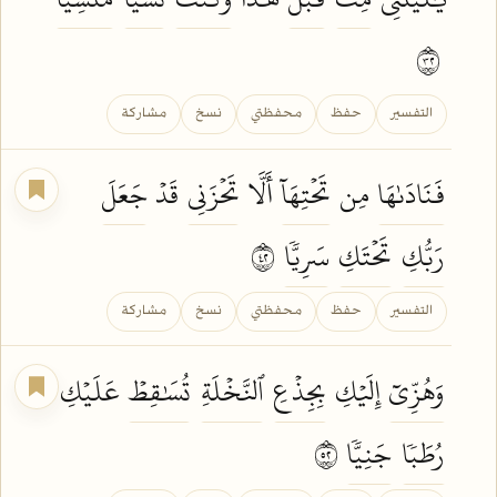
٢٣
التفسير
حفظ
محفظتي
نسخ
مشاركة
فَنَادَىٰهَا
مِن
تَحۡتِهَآ
أَلَّا
تَحۡزَنِي
قَدۡ
جَعَلَ
رَبُّكِ
تَحۡتَكِ
سَرِيّٗا
٢٤
التفسير
حفظ
محفظتي
نسخ
مشاركة
وَهُزِّيٓ
إِلَيۡكِ
بِجِذۡعِ
ٱلنَّخۡلَةِ
تُسَٰقِطۡ
عَلَيۡكِ
رُطَبٗا
جَنِيّٗا
٢٥