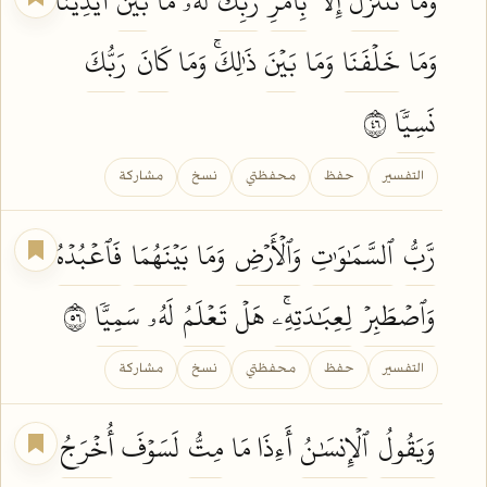
وَمَا
نَتَنَزَّلُ
إِلَّا
بِأَمۡرِ
رَبِّكَۖ
لَهُۥ مَا
بَيۡنَ
أَيۡدِينَا
وَمَا
خَلۡفَنَا
وَمَا
بَيۡنَ
ذَٰلِكَۚ وَمَا
كَانَ
رَبُّكَ
نَسِيّٗا
٦٤
التفسير
حفظ
محفظتي
نسخ
مشاركة
رَّبُّ
ٱلسَّمَٰوَٰتِ
وَٱلۡأَرۡضِ
وَمَا
بَيۡنَهُمَا
فَٱعۡبُدۡهُ
وَٱصۡطَبِرۡ
لِعِبَٰدَتِهِۦۚ
هَلۡ
تَعۡلَمُ
لَهُۥ
سَمِيّٗا
٦٥
التفسير
حفظ
محفظتي
نسخ
مشاركة
وَيَقُولُ
ٱلۡإِنسَٰنُ
أَءِذَا مَا
مِتُّ
لَسَوۡفَ
أُخۡرَجُ