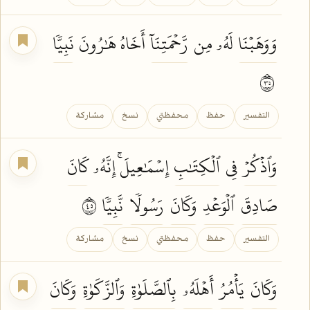
وَوَهَبۡنَا
لَهُۥ مِن
رَّحۡمَتِنَآ
أَخَاهُ هَٰرُونَ
نَبِيّٗا
٥٣
التفسير
حفظ
محفظتي
نسخ
مشاركة
وَٱذۡكُرۡ
فِي
ٱلۡكِتَٰبِ
إِسۡمَٰعِيلَۚ إِنَّهُۥ
كَانَ
صَادِقَ
ٱلۡوَعۡدِ
وَكَانَ
رَسُولٗا
نَّبِيّٗا
٥٤
التفسير
حفظ
محفظتي
نسخ
مشاركة
وَكَانَ
يَأۡمُرُ
أَهۡلَهُۥ
بِٱلصَّلَوٰةِ
وَٱلزَّكَوٰةِ
وَكَانَ