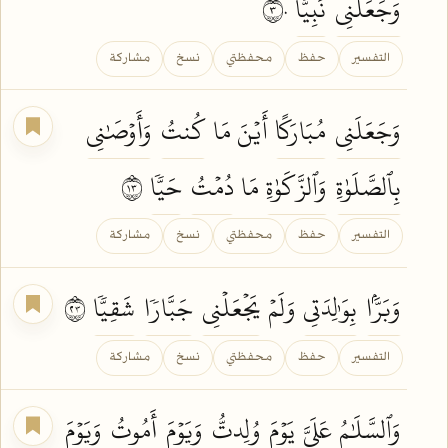
وَجَعَلَنِي
نَبِيّٗا
٣٠
التفسير
حفظ
محفظتي
نسخ
مشاركة
وَجَعَلَنِي
مُبَارَكًا
أَيۡنَ مَا
كُنتُ
وَأَوۡصَٰنِي
بِٱلصَّلَوٰةِ
وَٱلزَّكَوٰةِ
مَا
دُمۡتُ
حَيّٗا
٣١
التفسير
حفظ
محفظتي
نسخ
مشاركة
وَبَرَّۢا
بِوَٰلِدَتِي
وَلَمۡ
يَجۡعَلۡنِي
جَبَّارٗا
شَقِيّٗا
٣٢
التفسير
حفظ
محفظتي
نسخ
مشاركة
وَٱلسَّلَٰمُ
عَلَيَّ
يَوۡمَ
وُلِدتُّ
وَيَوۡمَ
أَمُوتُ
وَيَوۡمَ