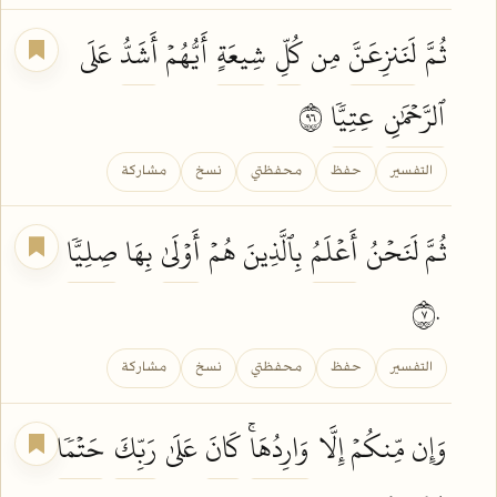
ثُمَّ
لَنَنزِعَنَّ
مِن
كُلِّ
شِيعَةٍ
أَيُّهُمۡ
أَشَدُّ
عَلَى
ٱلرَّحۡمَٰنِ
عِتِيّٗا
٦٩
التفسير
حفظ
محفظتي
نسخ
مشاركة
ثُمَّ لَنَحۡنُ
أَعۡلَمُ
بِٱلَّذِينَ هُمۡ
أَوۡلَىٰ
بِهَا
صِلِيّٗا
٧٠
التفسير
حفظ
محفظتي
نسخ
مشاركة
وَإِن مِّنكُمۡ إِلَّا
وَارِدُهَاۚ
كَانَ
عَلَىٰ
رَبِّكَ
حَتۡمٗا