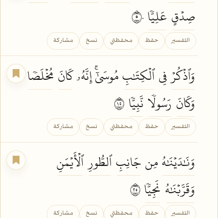
صِدۡقٍ
عَلِيّٗا
٥٠
التفسير
حفظ
محفظتي
نسخ
مشاركة
وَٱذۡكُرۡ
فِي
ٱلۡكِتَٰبِ
مُوسَىٰٓۚ إِنَّهُۥ
كَانَ
مُخۡلَصٗا
وَكَانَ
رَسُولٗا
نَّبِيّٗا
٥١
التفسير
حفظ
محفظتي
نسخ
مشاركة
وَنَٰدَيۡنَٰهُ
مِن
جَانِبِ
ٱلطُّورِ
ٱلۡأَيۡمَنِ
وَقَرَّبۡنَٰهُ
نَجِيّٗا
٥٢
التفسير
حفظ
محفظتي
نسخ
مشاركة