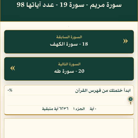
سورة مريم - سورة 19 - عدد آياتها 98
»
السورة السابقة
18 - سورة الكهف
«
السورة التالية
20 - سورة طه
٠%
ابدأ ختمتك من فهرس القرآن
۞
٠ آية
الجزء ١
٦٢٣٦ آية متبقية