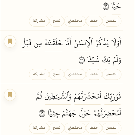
حَيًّا
٦٦
التفسير
حفظ
محفظتي
نسخ
مشاركة
أَوَلَا
يَذۡكُرُ
ٱلۡإِنسَٰنُ
أَنَّا
خَلَقۡنَٰهُ
مِن
قَبۡلُ
وَلَمۡ
يَكُ
شَيۡـٔٗا
٦٧
التفسير
حفظ
محفظتي
نسخ
مشاركة
فَوَرَبِّكَ
لَنَحۡشُرَنَّهُمۡ
وَٱلشَّيَٰطِينَ
ثُمَّ
لَنُحۡضِرَنَّهُمۡ
حَوۡلَ
جَهَنَّمَ
جِثِيّٗا
٦٨
التفسير
حفظ
محفظتي
نسخ
مشاركة