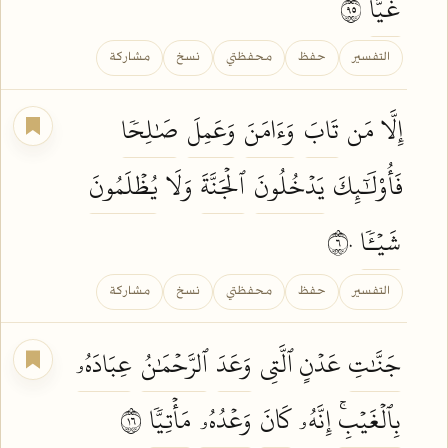
غَيًّا
٥٩
التفسير
حفظ
محفظتي
نسخ
مشاركة
إِلَّا مَن
تَابَ
وَءَامَنَ
وَعَمِلَ
صَٰلِحٗا
فَأُوْلَٰٓئِكَ
يَدۡخُلُونَ
ٱلۡجَنَّةَ
وَلَا
يُظۡلَمُونَ
شَيۡـٔٗا
٦٠
التفسير
حفظ
محفظتي
نسخ
مشاركة
جَنَّٰتِ
عَدۡنٍ ٱلَّتِي
وَعَدَ
ٱلرَّحۡمَٰنُ
عِبَادَهُۥ
بِٱلۡغَيۡبِۚ
إِنَّهُۥ
كَانَ
وَعۡدُهُۥ
مَأۡتِيّٗا
٦١