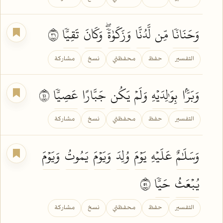
وَحَنَانٗا
مِّن
لَّدُنَّا
وَزَكَوٰةٗۖ
وَكَانَ
تَقِيّٗا
١٣
التفسير
حفظ
محفظتي
نسخ
مشاركة
وَبَرَّۢا
بِوَٰلِدَيۡهِ
وَلَمۡ
يَكُن
جَبَّارًا
عَصِيّٗا
١٤
التفسير
حفظ
محفظتي
نسخ
مشاركة
وَسَلَٰمٌ
عَلَيۡهِ
يَوۡمَ
وُلِدَ
وَيَوۡمَ
يَمُوتُ
وَيَوۡمَ
يُبۡعَثُ
حَيّٗا
١٥
التفسير
حفظ
محفظتي
نسخ
مشاركة