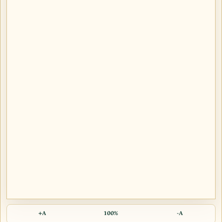
A+
100%
A-