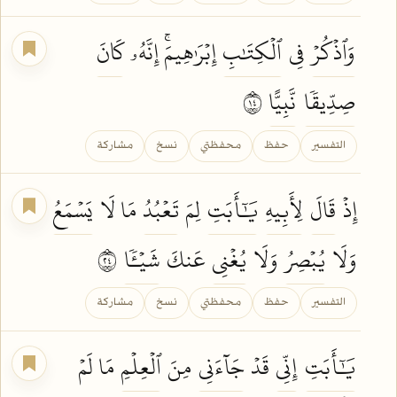
وَٱذۡكُرۡ
فِي
ٱلۡكِتَٰبِ
إِبۡرَٰهِيمَۚ إِنَّهُۥ
كَانَ
صِدِّيقٗا
نَّبِيًّا
٤١
التفسير
حفظ
محفظتي
نسخ
مشاركة
إِذۡ
قَالَ
لِأَبِيهِ
يَٰٓأَبَتِ
لِمَ
تَعۡبُدُ
مَا لَا
يَسۡمَعُ
وَلَا
يُبۡصِرُ
وَلَا
يُغۡنِي
عَنكَ
شَيۡـٔٗا
٤٢
التفسير
حفظ
محفظتي
نسخ
مشاركة
يَٰٓأَبَتِ
إِنِّي
قَدۡ
جَآءَنِي
مِنَ
ٱلۡعِلۡمِ
مَا لَمۡ