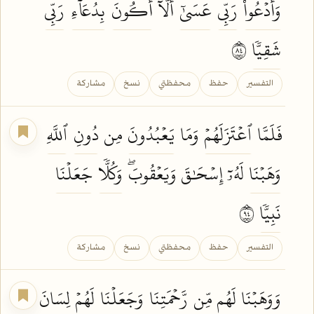
وَأَدۡعُواْ
رَبِّي
عَسَىٰٓ
أَلَّآ
أَكُونَ
بِدُعَآءِ
رَبِّي
شَقِيّٗا
٤٨
التفسير
حفظ
محفظتي
نسخ
مشاركة
فَلَمَّا
ٱعۡتَزَلَهُمۡ
وَمَا
يَعۡبُدُونَ
مِن
دُونِ
ٱللَّهِ
وَهَبۡنَا
لَهُۥٓ إِسۡحَٰقَ وَيَعۡقُوبَۖ
وَكُلّٗا
جَعَلۡنَا
نَبِيّٗا
٤٩
التفسير
حفظ
محفظتي
نسخ
مشاركة
وَوَهَبۡنَا
لَهُم مِّن
رَّحۡمَتِنَا
وَجَعَلۡنَا
لَهُمۡ
لِسَانَ