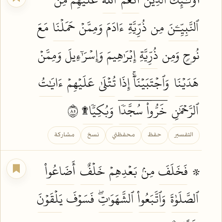
ٱلنَّبِيِّـۧنَ
مِن
ذُرِّيَّةِ
ءَادَمَ وَمِمَّنۡ
حَمَلۡنَا
مَعَ
نُوحٖ وَمِن
ذُرِّيَّةِ
إِبۡرَٰهِيمَ وَإِسۡرَٰٓءِيلَ وَمِمَّنۡ
هَدَيۡنَا
وَٱجۡتَبَيۡنَآۚ
إِذَا
تُتۡلَىٰ
عَلَيۡهِمۡ
ءَايَٰتُ
ٱلرَّحۡمَٰنِ
خَرُّواْۤ
سُجَّدٗاۤ
وَبُكِيّٗا۩
٥٨
التفسير
حفظ
محفظتي
نسخ
مشاركة
۞
فَخَلَفَ
مِنۢ
بَعۡدِهِمۡ
خَلۡفٌ
أَضَاعُواْ
ٱلصَّلَوٰةَ
وَٱتَّبَعُواْ
ٱلشَّهَوَٰتِۖ
فَسَوۡفَ
يَلۡقَوۡنَ