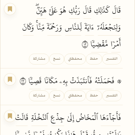
قَالَ
كَذَٰلِكِ
قَالَ
رَبُّكِ
هُوَ عَلَيَّ
هَيِّنٞۖ
وَلِنَجۡعَلَهُۥٓ
ءَايَةٗ
لِّلنَّاسِ
وَرَحۡمَةٗ
مِّنَّاۚ
وَكَانَ
أَمۡرٗا
مَّقۡضِيّٗا
٢١
التفسير
حفظ
محفظتي
نسخ
مشاركة
۞
فَحَمَلَتۡهُ
فَٱنتَبَذَتۡ
بِهِۦ
مَكَانٗا
قَصِيّٗا
٢٢
التفسير
حفظ
محفظتي
نسخ
مشاركة
فَأَجَآءَهَا
ٱلۡمَخَاضُ إِلَىٰ
جِذۡعِ
ٱلنَّخۡلَةِ
قَالَتۡ
يَٰلَيۡتَنِي
مِتُّ
قَبۡلَ
هَٰذَا
وَكُنتُ
نَسۡيٗا
مَّنسِيّٗا