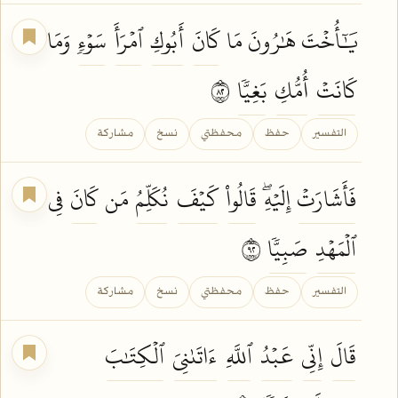
يَٰٓأُخۡتَ هَٰرُونَ مَا
كَانَ
أَبُوكِ
ٱمۡرَأَ
سَوۡءٖ
وَمَا
كَانَتۡ
أُمُّكِ
بَغِيّٗا
٢٨
التفسير
حفظ
محفظتي
نسخ
مشاركة
فَأَشَارَتۡ
إِلَيۡهِۖ
قَالُواْ
كَيۡفَ
نُكَلِّمُ
مَن
كَانَ
فِي
ٱلۡمَهۡدِ
صَبِيّٗا
٢٩
التفسير
حفظ
محفظتي
نسخ
مشاركة
قَالَ
إِنِّي
عَبۡدُ
ٱللَّهِ
ءَاتَىٰنِيَ
ٱلۡكِتَٰبَ