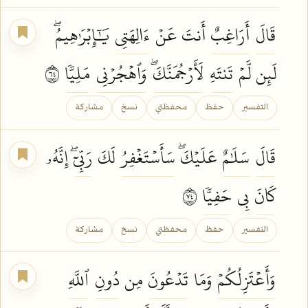
قَالَ
أَرَاغِبٌ
أَنتَ عَنۡ
ءَالِهَتِي
يَٰٓإِبۡرَٰهِيمُۖ
لَئِن لَّمۡ
تَنتَهِ
لَأَرۡجُمَنَّكَۖ
وَٱهۡجُرۡنِي
مَلِيّٗا
٤٦
التفسير
حفظ
محفظتي
نسخ
مشاركة
قَالَ
سَلَٰمٌ
عَلَيۡكَۖ
سَأَسۡتَغۡفِرُ
لَكَ
رَبِّيٓۖ
إِنَّهُۥ
كَانَ
بِي
حَفِيّٗا
٤٧
التفسير
حفظ
محفظتي
نسخ
مشاركة
وَأَعۡتَزِلُكُمۡ
وَمَا
تَدۡعُونَ
مِن
دُونِ
ٱللَّهِ