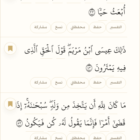
أُبۡعَثُ
حَيّٗا
٣٣
التفسير
حفظ
محفظتي
نسخ
مشاركة
ذَٰلِكَ عِيسَى
ٱبۡنُ
مَرۡيَمَۖ
قَوۡلَ
ٱلۡحَقِّ
ٱلَّذِي
فِيهِ
يَمۡتَرُونَ
٣٤
التفسير
حفظ
محفظتي
نسخ
مشاركة
مَا
كَانَ
لِلَّهِ
أَن
يَتَّخِذَ
مِن
وَلَدٖۖ
سُبۡحَٰنَهُۥٓۚ
إِذَا
قَضَىٰٓ
أَمۡرٗا
فَإِنَّمَا
يَقُولُ
لَهُۥ
كُن
فَيَكُونُ
٣٥
التفسير
حفظ
محفظتي
نسخ
مشاركة