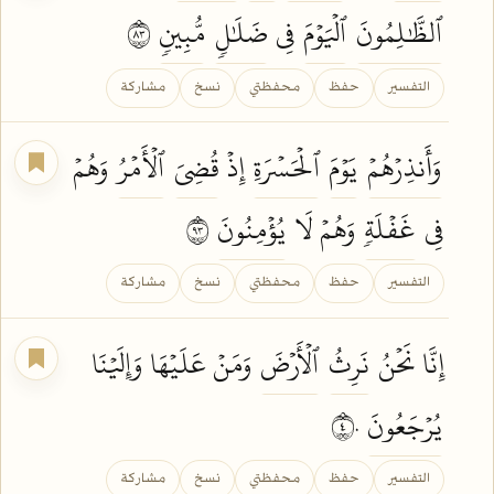
ٱلظَّٰلِمُونَ
ٱلۡيَوۡمَ
فِي
ضَلَٰلٖ
مُّبِينٖ
٣٨
التفسير
حفظ
محفظتي
نسخ
مشاركة
وَأَنذِرۡهُمۡ
يَوۡمَ
ٱلۡحَسۡرَةِ
إِذۡ
قُضِيَ
ٱلۡأَمۡرُ
وَهُمۡ
فِي
غَفۡلَةٖ
وَهُمۡ لَا
يُؤۡمِنُونَ
٣٩
التفسير
حفظ
محفظتي
نسخ
مشاركة
إِنَّا نَحۡنُ
نَرِثُ
ٱلۡأَرۡضَ
وَمَنۡ عَلَيۡهَا وَإِلَيۡنَا
يُرۡجَعُونَ
٤٠
التفسير
حفظ
محفظتي
نسخ
مشاركة