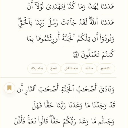
هَدَىٰنَا
لِهَٰذَا وَمَا
كُنَّا
لِنَهۡتَدِيَ
لَوۡلَآ أَنۡ
هَدَىٰنَا
ٱللَّهُۖ
لَقَدۡ
جَآءَتۡ
رُسُلُ
رَبِّنَا
بِٱلۡحَقِّۖ
وَنُودُوٓاْ
أَن تِلۡكُمُ
ٱلۡجَنَّةُ
أُورِثۡتُمُوهَا
بِمَا
كُنتُمۡ
تَعۡمَلُونَ
٤٣
التفسير
حفظ
محفظتي
نسخ
مشاركة
وَنَادَىٰٓ
أَصۡحَٰبُ
ٱلۡجَنَّةِ
أَصۡحَٰبَ
ٱلنَّارِ
أَن
قَدۡ
وَجَدۡنَا
مَا
وَعَدَنَا
رَبُّنَا
حَقّٗا
فَهَلۡ
وَجَدتُّم
مَّا
وَعَدَ
رَبُّكُمۡ
حَقّٗاۖ
قَالُواْ
نَعَمۡۚ
فَأَذَّنَ