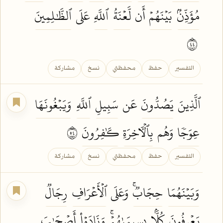
مُؤَذِّنُۢ
بَيۡنَهُمۡ
أَن
لَّعۡنَةُ
ٱللَّهِ
عَلَى
ٱلظَّٰلِمِينَ
٤٤
التفسير
حفظ
محفظتي
نسخ
مشاركة
ٱلَّذِينَ
يَصُدُّونَ
عَن
سَبِيلِ
ٱللَّهِ
وَيَبۡغُونَهَا
عِوَجٗا
وَهُم
بِٱلۡأٓخِرَةِ
كَٰفِرُونَ
٤٥
التفسير
حفظ
محفظتي
نسخ
مشاركة
وَبَيۡنَهُمَا
حِجَابٞۚ
وَعَلَى
ٱلۡأَعۡرَافِ
رِجَالٞ
يَعۡرِفُونَ
كُلَّۢا
بِسِيمَىٰهُمۡۚ
وَنَادَوۡاْ
أَصۡحَٰبَ