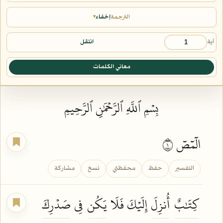
الترجمة
إخفاء
▾
آية
انتقل
معاني الكلمات
بِسۡمِ ٱللَّهِ ٱلرَّحۡمَٰنِ ٱلرَّحِيمِ
الٓمٓصٓ ١
التفسير
حفظ
محفظتي
نسخ
مشاركة
كِتَٰبٌ
أُنزِلَ
إِلَيۡكَ فَلَا
يَكُن
فِي
صَدۡرِكَ