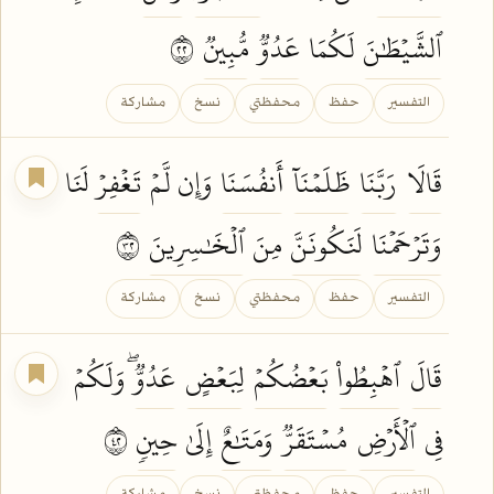
ٱلشَّيۡطَٰنَ
لَكُمَا
عَدُوّٞ
مُّبِينٞ
٢٢
التفسير
حفظ
محفظتي
نسخ
مشاركة
قَالَا
رَبَّنَا
ظَلَمۡنَآ
أَنفُسَنَا
وَإِن لَّمۡ
تَغۡفِرۡ
لَنَا
وَتَرۡحَمۡنَا
لَنَكُونَنَّ
مِنَ
ٱلۡخَٰسِرِينَ
٢٣
التفسير
حفظ
محفظتي
نسخ
مشاركة
قَالَ
ٱهۡبِطُواْ
بَعۡضُكُمۡ
لِبَعۡضٍ
عَدُوّٞۖ
وَلَكُمۡ
فِي
ٱلۡأَرۡضِ
مُسۡتَقَرّٞ
وَمَتَٰعٌ
إِلَىٰ
حِينٖ
٢٤