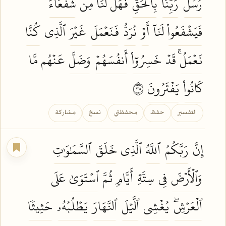
رُسُلُ
رَبِّنَا
بِٱلۡحَقِّ
فَهَل لَّنَا مِن
شُفَعَآءَ
فَيَشۡفَعُواْ
لَنَآ
أَوۡ
نُرَدُّ
فَنَعۡمَلَ
غَيۡرَ
ٱلَّذِي
كُنَّا
نَعۡمَلُۚ
قَدۡ
خَسِرُوٓاْ
أَنفُسَهُمۡ
وَضَلَّ
عَنۡهُم مَّا
كَانُواْ
يَفۡتَرُونَ
٥٣
التفسير
حفظ
محفظتي
نسخ
مشاركة
إِنَّ
رَبَّكُمُ
ٱللَّهُ
ٱلَّذِي
خَلَقَ
ٱلسَّمَٰوَٰتِ
وَٱلۡأَرۡضَ
فِي
سِتَّةِ
أَيَّامٖ
ثُمَّ
ٱسۡتَوَىٰ
عَلَى
ٱلۡعَرۡشِۖ
يُغۡشِي
ٱلَّيۡلَ
ٱلنَّهَارَ
يَطۡلُبُهُۥ
حَثِيثٗا