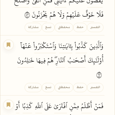
يَقُصُّونَ
عَلَيۡكُمۡ
ءَايَٰتِي
فَمَنِ
ٱتَّقَىٰ
وَأَصۡلَحَ
فَلَا
خَوۡفٌ
عَلَيۡهِمۡ وَلَا هُمۡ
يَحۡزَنُونَ
٣٥
التفسير
حفظ
محفظتي
نسخ
مشاركة
وَٱلَّذِينَ
كَذَّبُواْ
بِـَٔايَٰتِنَا
وَٱسۡتَكۡبَرُواْ
عَنۡهَآ
أُوْلَٰٓئِكَ
أَصۡحَٰبُ
ٱلنَّارِۖ
هُمۡ فِيهَا
خَٰلِدُونَ
٣٦
التفسير
حفظ
محفظتي
نسخ
مشاركة
فَمَنۡ
أَظۡلَمُ
مِمَّنِ
ٱفۡتَرَىٰ
عَلَى
ٱللَّهِ
كَذِبًا
أَوۡ