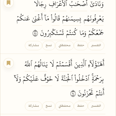
وَنَادَىٰٓ
أَصۡحَٰبُ
ٱلۡأَعۡرَافِ
رِجَالٗا
يَعۡرِفُونَهُم
بِسِيمَىٰهُمۡ
قَالُواْ
مَآ
أَغۡنَىٰ
عَنكُمۡ
جَمۡعُكُمۡ
وَمَا
كُنتُمۡ
تَسۡتَكۡبِرُونَ
٤٨
التفسير
حفظ
محفظتي
نسخ
مشاركة
أَهَٰٓؤُلَآءِ ٱلَّذِينَ
أَقۡسَمۡتُمۡ
لَا
يَنَالُهُمُ
ٱللَّهُ
بِرَحۡمَةٍۚ
ٱدۡخُلُواْ
ٱلۡجَنَّةَ
لَا
خَوۡفٌ
عَلَيۡكُمۡ وَلَآ
أَنتُمۡ
تَحۡزَنُونَ
٤٩
التفسير
حفظ
محفظتي
نسخ
مشاركة