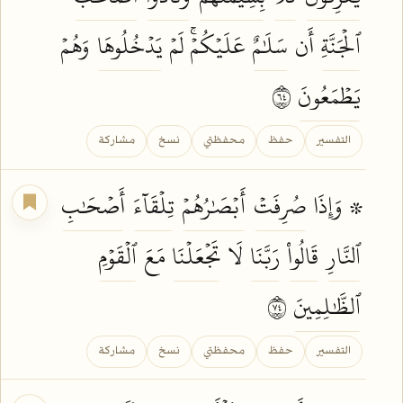
ٱلۡجَنَّةِ
أَن
سَلَٰمٌ
عَلَيۡكُمۡۚ لَمۡ
يَدۡخُلُوهَا
وَهُمۡ
يَطۡمَعُونَ
٤٦
التفسير
حفظ
محفظتي
نسخ
مشاركة
۞ وَإِذَا
صُرِفَتۡ
أَبۡصَٰرُهُمۡ
تِلۡقَآءَ
أَصۡحَٰبِ
ٱلنَّارِ
قَالُواْ
رَبَّنَا
لَا
تَجۡعَلۡنَا
مَعَ
ٱلۡقَوۡمِ
ٱلظَّٰلِمِينَ
٤٧
التفسير
حفظ
محفظتي
نسخ
مشاركة