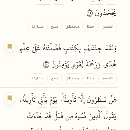
يَجۡحَدُونَ
٥١
التفسير
حفظ
محفظتي
نسخ
مشاركة
وَلَقَدۡ
جِئۡنَٰهُم
بِكِتَٰبٖ
فَصَّلۡنَٰهُ
عَلَىٰ
عِلۡمٍ
هُدٗى
وَرَحۡمَةٗ
لِّقَوۡمٖ
يُؤۡمِنُونَ
٥٢
التفسير
حفظ
محفظتي
نسخ
مشاركة
هَلۡ
يَنظُرُونَ
إِلَّا تَأۡوِيلَهُۥۚ
يَوۡمَ
يَأۡتِي
تَأۡوِيلُهُۥ
يَقُولُ
ٱلَّذِينَ
نَسُوهُ
مِن
قَبۡلُ
قَدۡ
جَآءَتۡ