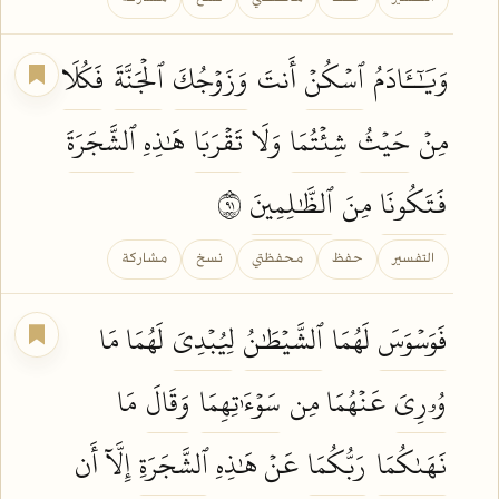
وَيَٰٓـَٔادَمُ
ٱسۡكُنۡ
أَنتَ
وَزَوۡجُكَ
ٱلۡجَنَّةَ
فَكُلَا
مِنۡ
حَيۡثُ
شِئۡتُمَا
وَلَا
تَقۡرَبَا
هَٰذِهِ
ٱلشَّجَرَةَ
فَتَكُونَا
مِنَ
ٱلظَّٰلِمِينَ
١٩
التفسير
حفظ
محفظتي
نسخ
مشاركة
فَوَسۡوَسَ
لَهُمَا
ٱلشَّيۡطَٰنُ
لِيُبۡدِيَ
لَهُمَا مَا
وُۥرِيَ
عَنۡهُمَا مِن
سَوۡءَٰتِهِمَا
وَقَالَ
مَا
نَهَىٰكُمَا
رَبُّكُمَا
عَنۡ هَٰذِهِ
ٱلشَّجَرَةِ
إِلَّآ أَن