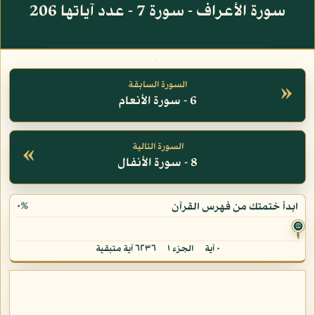
سورة الأعراف - سورة 7 - عدد آياتها 206
»
السورة السابقة
6 - سورة الأنعام
«
السورة التالية
8 - سورة الأنفال
٠%
ابدأ ختمتك من فهرس القرآن
۞
٠ آية
الجزء ١
٦٢٣٦ آية متبقية