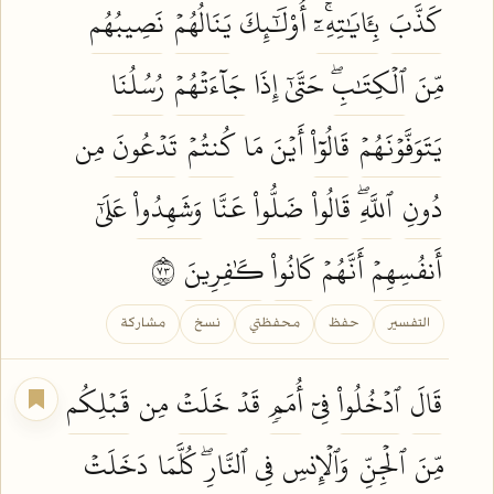
كَذَّبَ
بِـَٔايَٰتِهِۦٓۚ
أُوْلَٰٓئِكَ
يَنَالُهُمۡ
نَصِيبُهُم
مِّنَ
ٱلۡكِتَٰبِۖ
حَتَّىٰٓ إِذَا
جَآءَتۡهُمۡ
رُسُلُنَا
يَتَوَفَّوۡنَهُمۡ
قَالُوٓاْ
أَيۡنَ مَا
كُنتُمۡ
تَدۡعُونَ
مِن
دُونِ
ٱللَّهِۖ
قَالُواْ
ضَلُّواْ
عَنَّا
وَشَهِدُواْ
عَلَىٰٓ
أَنفُسِهِمۡ
أَنَّهُمۡ
كَانُواْ
كَٰفِرِينَ
٣٧
التفسير
حفظ
محفظتي
نسخ
مشاركة
قَالَ
ٱدۡخُلُواْ
فِيٓ
أُمَمٖ
قَدۡ
خَلَتۡ
مِن
قَبۡلِكُم
مِّنَ
ٱلۡجِنِّ
وَٱلۡإِنسِ
فِي
ٱلنَّارِۖ
كُلَّمَا
دَخَلَتۡ