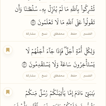
تُشۡرِكُواْ
بِٱللَّهِ
مَا لَمۡ
يُنَزِّلۡ
بِهِۦ
سُلۡطَٰنٗا
وَأَن
تَقُولُواْ
عَلَى
ٱللَّهِ
مَا لَا
تَعۡلَمُونَ
٣٣
التفسير
حفظ
محفظتي
نسخ
مشاركة
وَلِكُلِّ
أُمَّةٍ
أَجَلٞۖ
فَإِذَا
جَآءَ
أَجَلُهُمۡ
لَا
يَسۡتَأۡخِرُونَ
سَاعَةٗ
وَلَا
يَسۡتَقۡدِمُونَ
٣٤
التفسير
حفظ
محفظتي
نسخ
مشاركة
يَٰبَنِيٓ
ءَادَمَ إِمَّا
يَأۡتِيَنَّكُمۡ
رُسُلٞ
مِّنكُمۡ