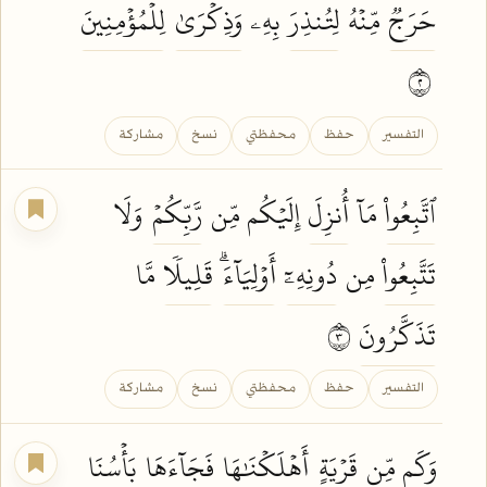
حَرَجٞ
مِّنۡهُ
لِتُنذِرَ
بِهِۦ
وَذِكۡرَىٰ
لِلۡمُؤۡمِنِينَ
٢
التفسير
حفظ
محفظتي
نسخ
مشاركة
ٱتَّبِعُواْ
مَآ
أُنزِلَ
إِلَيۡكُم مِّن
رَّبِّكُمۡ
وَلَا
تَتَّبِعُواْ
مِن
دُونِهِۦٓ
أَوۡلِيَآءَۗ
قَلِيلٗا
مَّا
تَذَكَّرُونَ
٣
التفسير
حفظ
محفظتي
نسخ
مشاركة
وَكَم مِّن
قَرۡيَةٍ
أَهۡلَكۡنَٰهَا
فَجَآءَهَا
بَأۡسُنَا