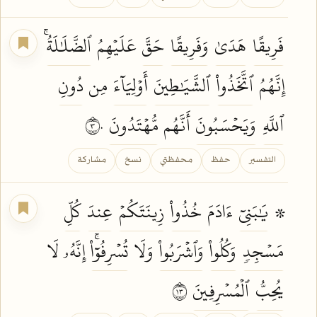
فَرِيقًا
هَدَىٰ
وَفَرِيقًا
حَقَّ
عَلَيۡهِمُ
ٱلضَّلَٰلَةُۚ
إِنَّهُمُ
ٱتَّخَذُواْ
ٱلشَّيَٰطِينَ
أَوۡلِيَآءَ
مِن
دُونِ
ٱللَّهِ
وَيَحۡسَبُونَ
أَنَّهُم
مُّهۡتَدُونَ
٣٠
التفسير
حفظ
محفظتي
نسخ
مشاركة
۞
يَٰبَنِيٓ
ءَادَمَ
خُذُواْ
زِينَتَكُمۡ
عِندَ
كُلِّ
مَسۡجِدٖ
وَكُلُواْ
وَٱشۡرَبُواْ
وَلَا
تُسۡرِفُوٓاْۚ
إِنَّهُۥ لَا
يُحِبُّ
ٱلۡمُسۡرِفِينَ
٣١