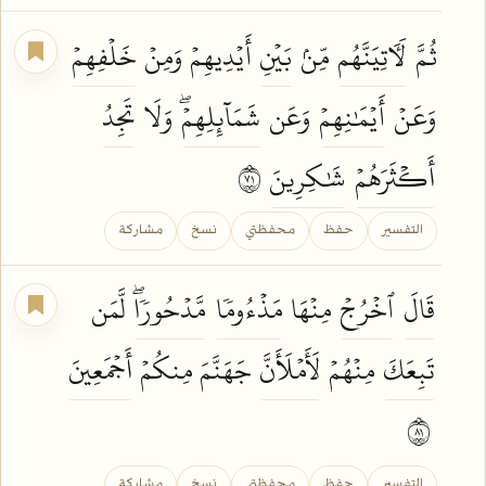
ثُمَّ
لَأٓتِيَنَّهُم
مِّنۢ
بَيۡنِ
أَيۡدِيهِمۡ وَمِنۡ
خَلۡفِهِمۡ
وَعَنۡ
أَيۡمَٰنِهِمۡ
وَعَن
شَمَآئِلِهِمۡۖ
وَلَا
تَجِدُ
أَكۡثَرَهُمۡ
شَٰكِرِينَ
١٧
التفسير
حفظ
محفظتي
نسخ
مشاركة
قَالَ
ٱخۡرُجۡ
مِنۡهَا
مَذۡءُومٗا
مَّدۡحُورٗاۖ
لَّمَن
تَبِعَكَ
مِنۡهُمۡ
لَأَمۡلَأَنَّ
جَهَنَّمَ مِنكُمۡ
أَجۡمَعِينَ
١٨
التفسير
حفظ
محفظتي
نسخ
مشاركة