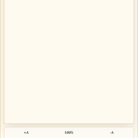
A+
100%
A-