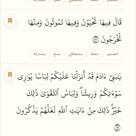
التفسير
حفظ
محفظتي
نسخ
مشاركة
قَالَ
فِيهَا
تَحۡيَوۡنَ
وَفِيهَا
تَمُوتُونَ
وَمِنۡهَا
تُخۡرَجُونَ
٢٥
التفسير
حفظ
محفظتي
نسخ
مشاركة
يَٰبَنِيٓ
ءَادَمَ قَدۡ
أَنزَلۡنَا
عَلَيۡكُمۡ
لِبَاسٗا
يُوَٰرِي
سَوۡءَٰتِكُمۡ
وَرِيشٗاۖ
وَلِبَاسُ
ٱلتَّقۡوَىٰ
ذَٰلِكَ
خَيۡرٞۚ
ذَٰلِكَ مِنۡ
ءَايَٰتِ
ٱللَّهِ
لَعَلَّهُمۡ
يَذَّكَّرُونَ
٢٦