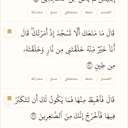
التفسير
حفظ
محفظتي
نسخ
مشاركة
قَالَ
مَا
مَنَعَكَ
أَلَّا
تَسۡجُدَ
إِذۡ
أَمَرۡتُكَۖ
قَالَ
أَنَا۠
خَيۡرٞ
مِّنۡهُ
خَلَقۡتَنِي
مِن
نَّارٖ
وَخَلَقۡتَهُۥ
مِن
طِينٖ
١٢
التفسير
حفظ
محفظتي
نسخ
مشاركة
قَالَ
فَٱهۡبِطۡ
مِنۡهَا فَمَا
يَكُونُ
لَكَ أَن
تَتَكَبَّرَ
فِيهَا
فَٱخۡرُجۡ
إِنَّكَ مِنَ
ٱلصَّٰغِرِينَ
١٣