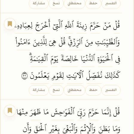
التفسير
حفظ
محفظتي
نسخ
مشاركة
قُلۡ
مَنۡ
حَرَّمَ
زِينَةَ
ٱللَّهِ
ٱلَّتِيٓ
أَخۡرَجَ
لِعِبَادِهِۦ
وَٱلطَّيِّبَٰتِ
مِنَ
ٱلرِّزۡقِۚ
قُلۡ
هِيَ لِلَّذِينَ
ءَامَنُواْ
فِي
ٱلۡحَيَوٰةِ
ٱلدُّنۡيَا
خَالِصَةٗ
يَوۡمَ
ٱلۡقِيَٰمَةِۗ
كَذَٰلِكَ
نُفَصِّلُ
ٱلۡأٓيَٰتِ
لِقَوۡمٖ
يَعۡلَمُونَ
٣٢
التفسير
حفظ
محفظتي
نسخ
مشاركة
قُلۡ
إِنَّمَا
حَرَّمَ
رَبِّيَ
ٱلۡفَوَٰحِشَ
مَا
ظَهَرَ
مِنۡهَا
وَمَا
بَطَنَ
وَٱلۡإِثۡمَ
وَٱلۡبَغۡيَ
بِغَيۡرِ
ٱلۡحَقِّ
وَأَن