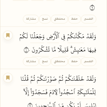
٩
التفسير
حفظ
محفظتي
نسخ
مشاركة
وَلَقَدۡ
مَكَّنَّٰكُمۡ
فِي
ٱلۡأَرۡضِ
وَجَعَلۡنَا
لَكُمۡ
فِيهَا
مَعَٰيِشَۗ
قَلِيلٗا
مَّا
تَشۡكُرُونَ
١٠
التفسير
حفظ
محفظتي
نسخ
مشاركة
وَلَقَدۡ
خَلَقۡنَٰكُمۡ
ثُمَّ
صَوَّرۡنَٰكُمۡ
ثُمَّ
قُلۡنَا
لِلۡمَلَٰٓئِكَةِ
ٱسۡجُدُواْ
لِأٓدَمَ
فَسَجَدُوٓاْ
إِلَّآ
إِبۡلِيسَ لَمۡ
يَكُن
مِّنَ
ٱلسَّٰجِدِينَ
١١