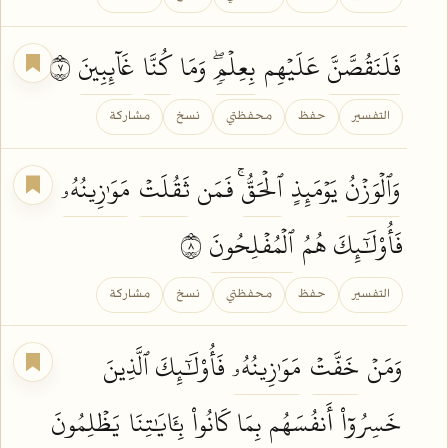
فَلَنَقُصَّنَّ
عَلَيۡهِم
بِعِلۡمٖۖ
وَمَا
كُنَّا
غَآئِبِينَ
٧
التفسير
حفظ
محفظتي
نسخ
مشاركة
وَٱلۡوَزۡنُ
يَوۡمَئِذٍ
ٱلۡحَقُّۚ
فَمَن
ثَقُلَتۡ
مَوَٰزِينُهُۥ
فَأُوْلَٰٓئِكَ هُمُ
ٱلۡمُفۡلِحُونَ
٨
التفسير
حفظ
محفظتي
نسخ
مشاركة
وَمَنۡ
خَفَّتۡ
مَوَٰزِينُهُۥ
فَأُوْلَٰٓئِكَ ٱلَّذِينَ
خَسِرُوٓاْ
أَنفُسَهُم
بِمَا
كَانُواْ
بِـَٔايَٰتِنَا
يَظۡلِمُونَ