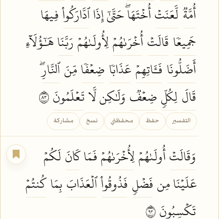
أُمَّةٞ
لَّعَنَتۡ
أُخۡتَهَاۖ حَتَّىٰٓ إِذَا
ٱدَّارَكُواْ
فِيهَا
جَمِيعٗا
قَالَتۡ
أُخۡرَىٰهُمۡ
لِأُولَىٰهُمۡ
رَبَّنَا
هَٰٓؤُلَآءِ
أَضَلُّونَا
فَـَٔاتِهِمۡ
عَذَابٗا
ضِعۡفٗا
مِّنَ
ٱلنَّارِۖ
قَالَ
لِكُلّٖ
ضِعۡفٞ
وَلَٰكِن لَّا
تَعۡلَمُونَ
٣٨
التفسير
حفظ
محفظتي
نسخ
مشاركة
وَقَالَتۡ
أُولَىٰهُمۡ
لِأُخۡرَىٰهُمۡ
فَمَا
كَانَ
لَكُمۡ
عَلَيۡنَا مِن
فَضۡلٖ
فَذُوقُواْ
ٱلۡعَذَابَ
بِمَا
كُنتُمۡ
تَكۡسِبُونَ
٣٩