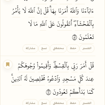
ءَابَآءَنَا
وَٱللَّهُ
أَمَرَنَا
بِهَاۗ
قُلۡ
إِنَّ
ٱللَّهَ
لَا
يَأۡمُرُ
بِٱلۡفَحۡشَآءِۖ
أَتَقُولُونَ
عَلَى
ٱللَّهِ
مَا لَا
تَعۡلَمُونَ
٢٨
التفسير
حفظ
محفظتي
نسخ
مشاركة
قُلۡ
أَمَرَ
رَبِّي
بِٱلۡقِسۡطِۖ
وَأَقِيمُواْ
وُجُوهَكُمۡ
عِندَ
كُلِّ
مَسۡجِدٖ
وَٱدۡعُوهُ
مُخۡلِصِينَ
لَهُ
ٱلدِّينَۚ
كَمَا
بَدَأَكُمۡ
تَعُودُونَ
٢٩
التفسير
حفظ
محفظتي
نسخ
مشاركة