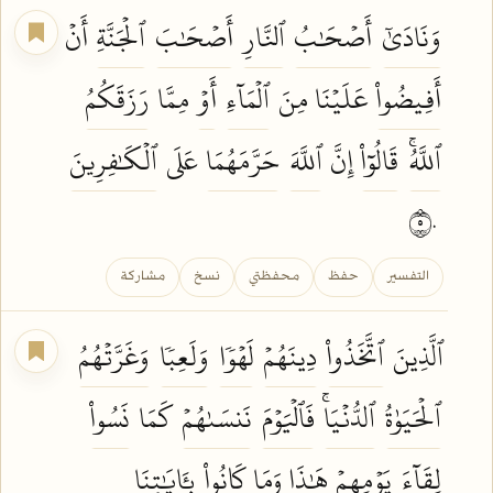
وَنَادَىٰٓ
أَصۡحَٰبُ
ٱلنَّارِ
أَصۡحَٰبَ
ٱلۡجَنَّةِ
أَنۡ
أَفِيضُواْ
عَلَيۡنَا مِنَ
ٱلۡمَآءِ
أَوۡ
مِمَّا
رَزَقَكُمُ
ٱللَّهُۚ
قَالُوٓاْ
إِنَّ
ٱللَّهَ
حَرَّمَهُمَا
عَلَى
ٱلۡكَٰفِرِينَ
٥٠
التفسير
حفظ
محفظتي
نسخ
مشاركة
ٱلَّذِينَ
ٱتَّخَذُواْ
دِينَهُمۡ
لَهۡوٗا
وَلَعِبٗا
وَغَرَّتۡهُمُ
ٱلۡحَيَوٰةُ
ٱلدُّنۡيَاۚ
فَٱلۡيَوۡمَ
نَنسَىٰهُمۡ
كَمَا
نَسُواْ
لِقَآءَ
يَوۡمِهِمۡ
هَٰذَا وَمَا
كَانُواْ
بِـَٔايَٰتِنَا