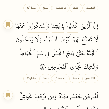
التفسير
حفظ
محفظتي
نسخ
مشاركة
إِنَّ ٱلَّذِينَ
كَذَّبُواْ
بِـَٔايَٰتِنَا
وَٱسۡتَكۡبَرُواْ
عَنۡهَا
لَا
تُفَتَّحُ
لَهُمۡ
أَبۡوَٰبُ
ٱلسَّمَآءِ
وَلَا
يَدۡخُلُونَ
ٱلۡجَنَّةَ
حَتَّىٰ
يَلِجَ
ٱلۡجَمَلُ
فِي
سَمِّ
ٱلۡخِيَاطِۚ
وَكَذَٰلِكَ
نَجۡزِي
ٱلۡمُجۡرِمِينَ
٤٠
التفسير
حفظ
محفظتي
نسخ
مشاركة
لَهُم مِّن جَهَنَّمَ
مِهَادٞ
وَمِن
فَوۡقِهِمۡ
غَوَاشٖۚ