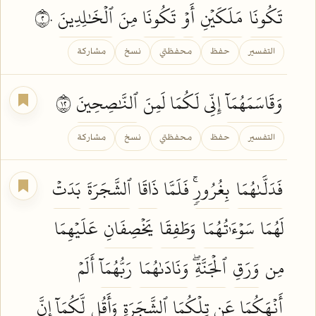
تَكُونَا
مَلَكَيۡنِ
أَوۡ
تَكُونَا
مِنَ
ٱلۡخَٰلِدِينَ
٢٠
التفسير
حفظ
محفظتي
نسخ
مشاركة
وَقَاسَمَهُمَآ
إِنِّي لَكُمَا لَمِنَ
ٱلنَّٰصِحِينَ
٢١
التفسير
حفظ
محفظتي
نسخ
مشاركة
فَدَلَّىٰهُمَا
بِغُرُورٖۚ
فَلَمَّا
ذَاقَا
ٱلشَّجَرَةَ
بَدَتۡ
لَهُمَا
سَوۡءَٰتُهُمَا
وَطَفِقَا
يَخۡصِفَانِ
عَلَيۡهِمَا
مِن
وَرَقِ
ٱلۡجَنَّةِۖ
وَنَادَىٰهُمَا
رَبُّهُمَآ
أَلَمۡ
أَنۡهَكُمَا
عَن تِلۡكُمَا
ٱلشَّجَرَةِ
وَأَقُل
لَّكُمَآ إِنَّ