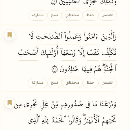
وَكَذَٰلِكَ
نَجۡزِي
ٱلظَّٰلِمِينَ
٤١
التفسير
حفظ
محفظتي
نسخ
مشاركة
وَٱلَّذِينَ
ءَامَنُواْ
وَعَمِلُواْ
ٱلصَّٰلِحَٰتِ
لَا
نُكَلِّفُ
نَفۡسًا
إِلَّا
وُسۡعَهَآ
أُوْلَٰٓئِكَ
أَصۡحَٰبُ
ٱلۡجَنَّةِۖ
هُمۡ فِيهَا
خَٰلِدُونَ
٤٢
التفسير
حفظ
محفظتي
نسخ
مشاركة
وَنَزَعۡنَا
مَا فِي
صُدُورِهِم
مِّنۡ
غِلّٖ
تَجۡرِي
مِن
تَحۡتِهِمُ
ٱلۡأَنۡهَٰرُۖ
وَقَالُواْ
ٱلۡحَمۡدُ
لِلَّهِ
ٱلَّذِي