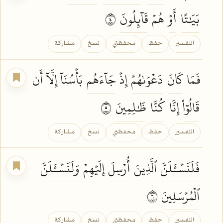
بَيَٰتًا
أَوۡ
هُمۡ
قَآئِلُونَ
٤
التفسير
حفظ
محفظتي
نسخ
مشاركة
فَمَا
كَانَ
دَعۡوَىٰهُمۡ
إِذۡ
جَآءَهُم
بَأۡسُنَآ إِلَّآ أَن
قَالُوٓاْ
إِنَّا
كُنَّا
ظَٰلِمِينَ
٥
التفسير
حفظ
محفظتي
نسخ
مشاركة
فَلَنَسۡـَٔلَنَّ
ٱلَّذِينَ
أُرۡسِلَ
إِلَيۡهِمۡ
وَلَنَسۡـَٔلَنَّ
ٱلۡمُرۡسَلِينَ
٦
التفسير
حفظ
محفظتي
نسخ
مشاركة