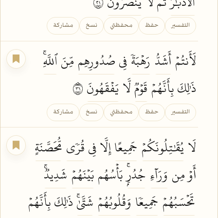
ٱلۡأَدۡبَٰرَ
ثُمَّ لَا
يُنصَرُونَ
١٢
التفسير
حفظ
محفظتي
نسخ
مشاركة
لَأَنتُمۡ
أَشَدُّ
رَهۡبَةٗ
فِي
صُدُورِهِم
مِّنَ
ٱللَّهِۚ
ذَٰلِكَ بِأَنَّهُمۡ
قَوۡمٞ
لَّا
يَفۡقَهُونَ
١٣
التفسير
حفظ
محفظتي
نسخ
مشاركة
لَا
يُقَٰتِلُونَكُمۡ
جَمِيعًا
إِلَّا فِي
قُرٗى
مُّحَصَّنَةٍ
أَوۡ مِن
وَرَآءِ
جُدُرِۭۚ
بَأۡسُهُم
بَيۡنَهُمۡ
شَدِيدٞۚ
تَحۡسَبُهُمۡ
جَمِيعٗا
وَقُلُوبُهُمۡ
شَتَّىٰۚ
ذَٰلِكَ بِأَنَّهُمۡ