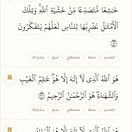
خَٰشِعٗا
مُّتَصَدِّعٗا
مِّنۡ
خَشۡيَةِ
ٱللَّهِۚ
وَتِلۡكَ
ٱلۡأَمۡثَٰلُ
نَضۡرِبُهَا
لِلنَّاسِ
لَعَلَّهُمۡ
يَتَفَكَّرُونَ
٢١
التفسير
حفظ
محفظتي
نسخ
مشاركة
هُوَ
ٱللَّهُ
ٱلَّذِي لَآ
إِلَٰهَ
إِلَّا هُوَۖ
عَٰلِمُ
ٱلۡغَيۡبِ
وَٱلشَّهَٰدَةِۖ
هُوَ
ٱلرَّحۡمَٰنُ
ٱلرَّحِيمُ
٢٢
التفسير
حفظ
محفظتي
نسخ
مشاركة
هُوَ
ٱللَّهُ
ٱلَّذِي لَآ
إِلَٰهَ
إِلَّا هُوَ
ٱلۡمَلِكُ