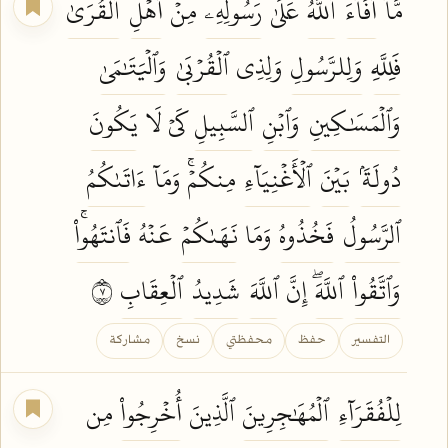
مَّآ
أَفَآءَ
ٱللَّهُ
عَلَىٰ
رَسُولِهِۦ
مِنۡ
أَهۡلِ
ٱلۡقُرَىٰ
فَلِلَّهِ
وَلِلرَّسُولِ
وَلِذِي
ٱلۡقُرۡبَىٰ
وَٱلۡيَتَٰمَىٰ
وَٱلۡمَسَٰكِينِ
وَٱبۡنِ
ٱلسَّبِيلِ
كَيۡ لَا
يَكُونَ
دُولَةَۢ
بَيۡنَ
ٱلۡأَغۡنِيَآءِ
مِنكُمۡۚ وَمَآ
ءَاتَىٰكُمُ
ٱلرَّسُولُ
فَخُذُوهُ
وَمَا
نَهَىٰكُمۡ
عَنۡهُ
فَٱنتَهُواْۚ
وَٱتَّقُواْ
ٱللَّهَۖ
إِنَّ
ٱللَّهَ
شَدِيدُ
ٱلۡعِقَابِ
٧
التفسير
حفظ
محفظتي
نسخ
مشاركة
لِلۡفُقَرَآءِ
ٱلۡمُهَٰجِرِينَ
ٱلَّذِينَ
أُخۡرِجُواْ
مِن