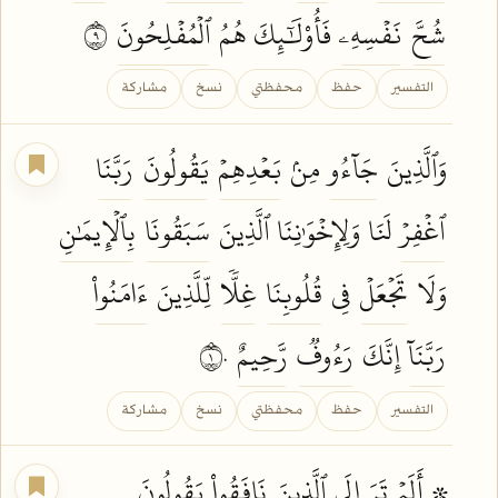
شُحَّ
نَفۡسِهِۦ
فَأُوْلَٰٓئِكَ هُمُ
ٱلۡمُفۡلِحُونَ
٩
التفسير
حفظ
محفظتي
نسخ
مشاركة
وَٱلَّذِينَ
جَآءُو
مِنۢ
بَعۡدِهِمۡ
يَقُولُونَ
رَبَّنَا
ٱغۡفِرۡ
لَنَا وَلِإِخۡوَٰنِنَا ٱلَّذِينَ
سَبَقُونَا
بِٱلۡإِيمَٰنِ
وَلَا
تَجۡعَلۡ
فِي
قُلُوبِنَا
غِلّٗا
لِّلَّذِينَ
ءَامَنُواْ
رَبَّنَآ
إِنَّكَ
رَءُوفٞ
رَّحِيمٌ
١٠
التفسير
حفظ
محفظتي
نسخ
مشاركة
۞ أَلَمۡ
تَرَ
إِلَى ٱلَّذِينَ
نَافَقُواْ
يَقُولُونَ