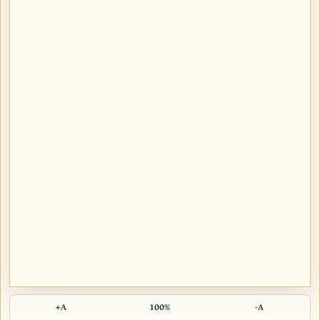
A+
100%
A-