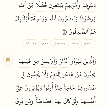
دِيَٰرِهِمۡ
وَأَمۡوَٰلِهِمۡ
يَبۡتَغُونَ
فَضۡلٗا
مِّنَ
ٱللَّهِ
وَرِضۡوَٰنٗا
وَيَنصُرُونَ
ٱللَّهَ
وَرَسُولَهُۥٓۚ
أُوْلَٰٓئِكَ
هُمُ
ٱلصَّٰدِقُونَ
٨
التفسير
حفظ
محفظتي
نسخ
مشاركة
وَٱلَّذِينَ تَبَوَّءُو
ٱلدَّارَ
وَٱلۡإِيمَٰنَ
مِن
قَبۡلِهِمۡ
يُحِبُّونَ
مَنۡ
هَاجَرَ
إِلَيۡهِمۡ وَلَا
يَجِدُونَ
فِي
صُدُورِهِمۡ
حَاجَةٗ
مِّمَّآ
أُوتُواْ
وَيُؤۡثِرُونَ
عَلَىٰٓ
أَنفُسِهِمۡ
وَلَوۡ
كَانَ
بِهِمۡ
خَصَاصَةٞۚ
وَمَن
يُوقَ