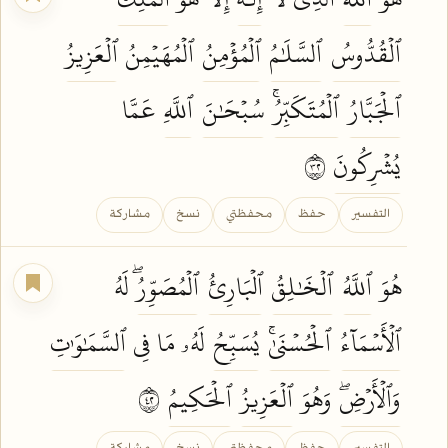
ٱلۡقُدُّوسُ
ٱلسَّلَٰمُ
ٱلۡمُؤۡمِنُ
ٱلۡمُهَيۡمِنُ
ٱلۡعَزِيزُ
ٱلۡجَبَّارُ
ٱلۡمُتَكَبِّرُۚ
سُبۡحَٰنَ
ٱللَّهِ
عَمَّا
يُشۡرِكُونَ
٢٣
التفسير
حفظ
محفظتي
نسخ
مشاركة
هُوَ
ٱللَّهُ
ٱلۡخَٰلِقُ
ٱلۡبَارِئُ
ٱلۡمُصَوِّرُۖ
لَهُ
ٱلۡأَسۡمَآءُ
ٱلۡحُسۡنَىٰۚ
يُسَبِّحُ
لَهُۥ مَا فِي
ٱلسَّمَٰوَٰتِ
وَٱلۡأَرۡضِۖ
وَهُوَ
ٱلۡعَزِيزُ
ٱلۡحَكِيمُ
٢٤