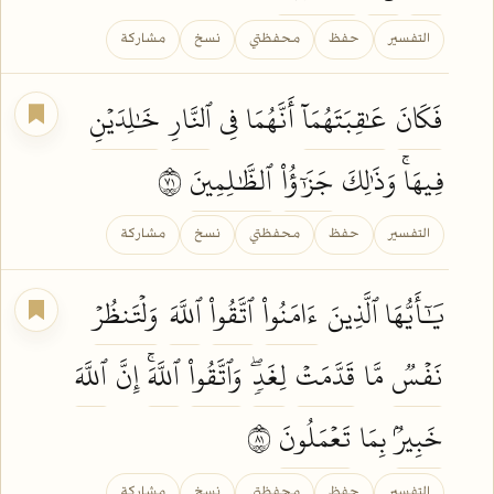
التفسير
حفظ
محفظتي
نسخ
مشاركة
فَكَانَ
عَٰقِبَتَهُمَآ
أَنَّهُمَا فِي
ٱلنَّارِ
خَٰلِدَيۡنِ
فِيهَاۚ وَذَٰلِكَ
جَزَٰٓؤُاْ
ٱلظَّٰلِمِينَ
١٧
التفسير
حفظ
محفظتي
نسخ
مشاركة
يَٰٓأَيُّهَا ٱلَّذِينَ
ءَامَنُواْ
ٱتَّقُواْ
ٱللَّهَ
وَلۡتَنظُرۡ
نَفۡسٞ
مَّا
قَدَّمَتۡ
لِغَدٖۖ
وَٱتَّقُواْ
ٱللَّهَۚ
إِنَّ
ٱللَّهَ
خَبِيرُۢ
بِمَا
تَعۡمَلُونَ
١٨
التفسير
حفظ
محفظتي
نسخ
مشاركة