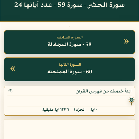
سورة الحشر - سورة 59 - عدد آياتها 24
»
السورة السابقة
58 - سورة المجادلة
«
السورة التالية
60 - سورة الممتحنة
٠%
ابدأ ختمتك من فهرس القرآن
۞
٠ آية
الجزء ١
٦٢٣٦ آية متبقية