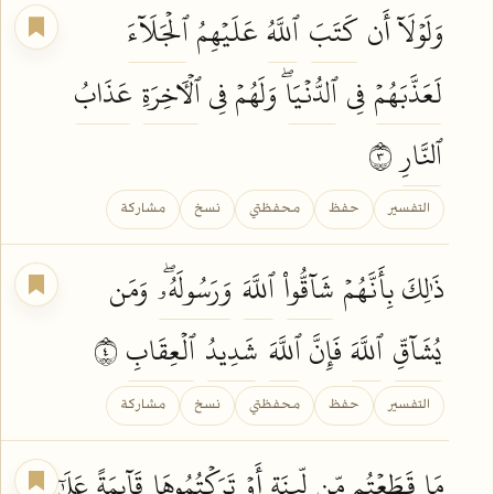
وَلَوۡلَآ أَن
كَتَبَ
ٱللَّهُ
عَلَيۡهِمُ
ٱلۡجَلَآءَ
لَعَذَّبَهُمۡ
فِي
ٱلدُّنۡيَاۖ
وَلَهُمۡ فِي
ٱلۡأٓخِرَةِ
عَذَابُ
ٱلنَّارِ
٣
التفسير
حفظ
محفظتي
نسخ
مشاركة
ذَٰلِكَ بِأَنَّهُمۡ
شَآقُّواْ
ٱللَّهَ
وَرَسُولَهُۥۖ
وَمَن
يُشَآقِّ
ٱللَّهَ
فَإِنَّ
ٱللَّهَ
شَدِيدُ
ٱلۡعِقَابِ
٤
التفسير
حفظ
محفظتي
نسخ
مشاركة
مَا
قَطَعۡتُم
مِّن
لِّينَةٍ
أَوۡ
تَرَكۡتُمُوهَا
قَآئِمَةً
عَلَىٰٓ