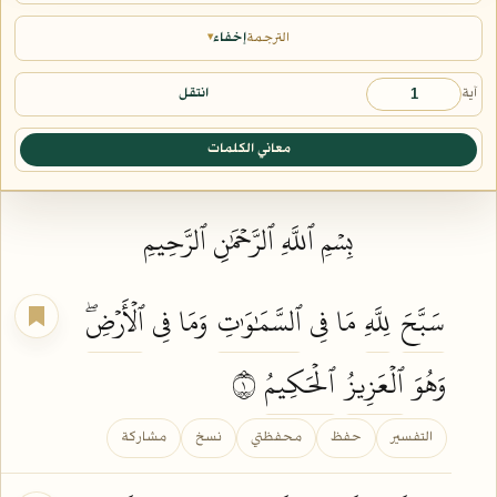
الترجمة
إخفاء
▾
آية
انتقل
معاني الكلمات
بِسۡمِ ٱللَّهِ ٱلرَّحۡمَٰنِ ٱلرَّحِيمِ
سَبَّحَ
لِلَّهِ
مَا فِي
ٱلسَّمَٰوَٰتِ
وَمَا فِي
ٱلۡأَرۡضِۖ
وَهُوَ
ٱلۡعَزِيزُ
ٱلۡحَكِيمُ
١
التفسير
حفظ
محفظتي
نسخ
مشاركة