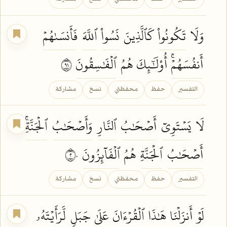
وَلَا
تَكُونُواْ
كَٱلَّذِينَ
نَسُواْ
ٱللَّهَ
فَأَنسَىٰهُمۡ
أَنفُسَهُمۡۚ
أُوْلَٰٓئِكَ هُمُ
ٱلۡفَٰسِقُونَ
١٩
التفسير
حفظ
محفظتي
نسخ
مشاركة
لَا
يَسۡتَوِيٓ
أَصۡحَٰبُ
ٱلنَّارِ
وَأَصۡحَٰبُ
ٱلۡجَنَّةِۚ
أَصۡحَٰبُ
ٱلۡجَنَّةِ
هُمُ
ٱلۡفَآئِزُونَ
٢٠
التفسير
حفظ
محفظتي
نسخ
مشاركة
لَوۡ
أَنزَلۡنَا
هَٰذَا
ٱلۡقُرۡءَانَ
عَلَىٰ
جَبَلٖ
لَّرَأَيۡتَهُۥ