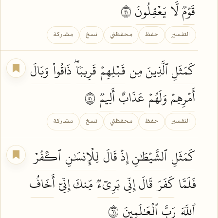
قَوۡمٞ
لَّا
يَعۡقِلُونَ
١٤
التفسير
حفظ
محفظتي
نسخ
مشاركة
كَمَثَلِ
ٱلَّذِينَ مِن
قَبۡلِهِمۡ
قَرِيبٗاۖ
ذَاقُواْ
وَبَالَ
أَمۡرِهِمۡ
وَلَهُمۡ
عَذَابٌ
أَلِيمٞ
١٥
التفسير
حفظ
محفظتي
نسخ
مشاركة
كَمَثَلِ
ٱلشَّيۡطَٰنِ
إِذۡ
قَالَ
لِلۡإِنسَٰنِ
ٱكۡفُرۡ
فَلَمَّا
كَفَرَ
قَالَ
إِنِّي
بَرِيٓءٞ
مِّنكَ إِنِّيٓ
أَخَافُ
ٱللَّهَ
رَبَّ
ٱلۡعَٰلَمِينَ
١٦