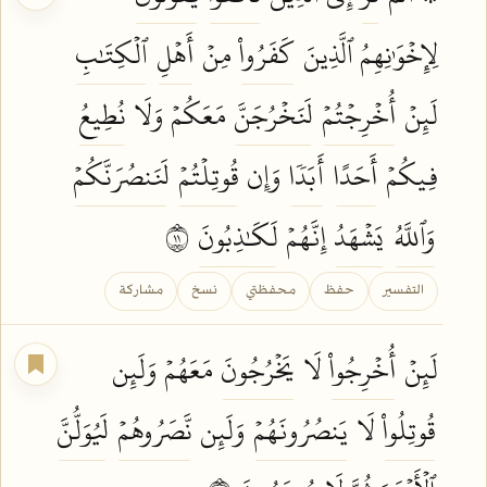
لِإِخۡوَٰنِهِمُ ٱلَّذِينَ
كَفَرُواْ
مِنۡ
أَهۡلِ
ٱلۡكِتَٰبِ
لَئِنۡ
أُخۡرِجۡتُمۡ
لَنَخۡرُجَنَّ
مَعَكُمۡ وَلَا
نُطِيعُ
فِيكُمۡ
أَحَدًا
أَبَدٗا
وَإِن
قُوتِلۡتُمۡ
لَنَنصُرَنَّكُمۡ
وَٱللَّهُ
يَشۡهَدُ
إِنَّهُمۡ
لَكَٰذِبُونَ
١١
التفسير
حفظ
محفظتي
نسخ
مشاركة
لَئِنۡ
أُخۡرِجُواْ
لَا
يَخۡرُجُونَ
مَعَهُمۡ وَلَئِن
قُوتِلُواْ
لَا
يَنصُرُونَهُمۡ
وَلَئِن
نَّصَرُوهُمۡ
لَيُوَلُّنَّ