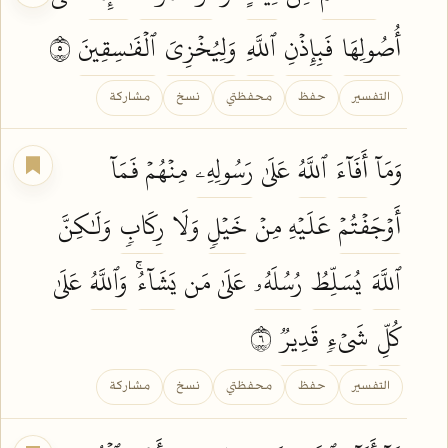
أُصُولِهَا
فَبِإِذۡنِ
ٱللَّهِ
وَلِيُخۡزِيَ
ٱلۡفَٰسِقِينَ
٥
التفسير
حفظ
محفظتي
نسخ
مشاركة
وَمَآ
أَفَآءَ
ٱللَّهُ
عَلَىٰ
رَسُولِهِۦ
مِنۡهُمۡ فَمَآ
أَوۡجَفۡتُمۡ
عَلَيۡهِ مِنۡ
خَيۡلٖ
وَلَا
رِكَابٖ
وَلَٰكِنَّ
ٱللَّهَ
يُسَلِّطُ
رُسُلَهُۥ
عَلَىٰ مَن
يَشَآءُۚ
وَٱللَّهُ
عَلَىٰ
كُلِّ
شَيۡءٖ
قَدِيرٞ
٦
التفسير
حفظ
محفظتي
نسخ
مشاركة