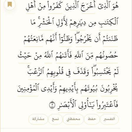
هُوَ ٱلَّذِيٓ
أَخۡرَجَ
ٱلَّذِينَ
كَفَرُواْ
مِنۡ
أَهۡلِ
ٱلۡكِتَٰبِ
مِن
دِيَٰرِهِمۡ
لِأَوَّلِ
ٱلۡحَشۡرِۚ
مَا
ظَنَنتُمۡ
أَن
يَخۡرُجُواْۖ
وَظَنُّوٓاْ
أَنَّهُم
مَّانِعَتُهُمۡ
حُصُونُهُم
مِّنَ
ٱللَّهِ
فَأَتَىٰهُمُ
ٱللَّهُ
مِنۡ
حَيۡثُ
لَمۡ
يَحۡتَسِبُواْۖ
وَقَذَفَ
فِي
قُلُوبِهِمُ
ٱلرُّعۡبَۚ
يُخۡرِبُونَ
بُيُوتَهُم
بِأَيۡدِيهِمۡ وَأَيۡدِي
ٱلۡمُؤۡمِنِينَ
فَٱعۡتَبِرُواْ
يَٰٓأُوْلِي
ٱلۡأَبۡصَٰرِ
٢
التفسير
حفظ
محفظتي
نسخ
مشاركة