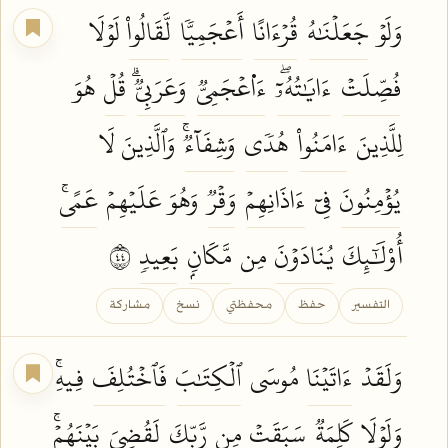
وَلَوۡ
جَعَلۡنَٰهُ
قُرۡءَانًا
أَعۡجَمِيّٗا
لَّقَالُواْ
لَوۡلَا
فُصِّلَتۡ
ءَايَٰتُهُۥٓۖ
ءَا۬عۡجَمِيّٞ
وَعَرَبِيّٞۗ
قُلۡ
هُوَ
لِلَّذِينَ
ءَامَنُواْ
هُدٗى
وَشِفَآءٞۚ
وَٱلَّذِينَ لَا
يُؤۡمِنُونَ
فِيٓ
ءَاذَانِهِمۡ
وَقۡرٞ
وَهُوَ عَلَيۡهِمۡ
عَمًىۚ
أُوْلَٰٓئِكَ
يُنَادَوۡنَ
مِن
مَّكَانِۭ
بَعِيدٖ
٤٤
التفسير
حفظ
محفظتي
نسخ
مشاركة
وَلَقَدۡ
ءَاتَيۡنَا
مُوسَى
ٱلۡكِتَٰبَ
فَٱخۡتُلِفَ
فِيهِۚ
وَلَوۡلَا
كَلِمَةٞ
سَبَقَتۡ
مِن
رَّبِّكَ
لَقُضِيَ
بَيۡنَهُمۡۚ