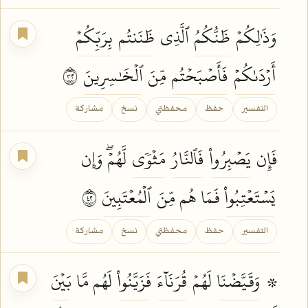
وَذَٰلِكُمۡ
ظَنُّكُمُ
ٱلَّذِي
ظَنَنتُم
بِرَبِّكُمۡ
أَرۡدَىٰكُمۡ
فَأَصۡبَحۡتُم
مِّنَ
ٱلۡخَٰسِرِينَ
٢٣
التفسير
حفظ
محفظتي
نسخ
مشاركة
فَإِن
يَصۡبِرُواْ
فَٱلنَّارُ
مَثۡوٗى
لَّهُمۡۖ وَإِن
يَسۡتَعۡتِبُواْ
فَمَا هُم مِّنَ
ٱلۡمُعۡتَبِينَ
٢٤
التفسير
حفظ
محفظتي
نسخ
مشاركة
۞
وَقَيَّضۡنَا
لَهُمۡ
قُرَنَآءَ
فَزَيَّنُواْ
لَهُم مَّا
بَيۡنَ