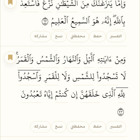
وَإِمَّا
يَنزَغَنَّكَ
مِنَ
ٱلشَّيۡطَٰنِ
نَزۡغٞ
فَٱسۡتَعِذۡ
بِٱللَّهِۖ
إِنَّهُۥ هُوَ
ٱلسَّمِيعُ
ٱلۡعَلِيمُ
٣٦
التفسير
حفظ
محفظتي
نسخ
مشاركة
وَمِنۡ
ءَايَٰتِهِ
ٱلَّيۡلُ
وَٱلنَّهَارُ
وَٱلشَّمۡسُ
وَٱلۡقَمَرُۚ
لَا
تَسۡجُدُواْ
لِلشَّمۡسِ
وَلَا
لِلۡقَمَرِ
وَٱسۡجُدُواْۤ
لِلَّهِۤ
ٱلَّذِي
خَلَقَهُنَّ
إِن
كُنتُمۡ
إِيَّاهُ
تَعۡبُدُونَ
٣٧
التفسير
حفظ
محفظتي
نسخ
مشاركة