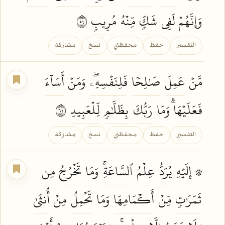
وَإِنَّهُمۡ لَفِي
شَكّٖ
مِّنۡهُ
مُرِيبٖ
٤٥
التفسير
حفظ
محفظتي
نسخ
مشاركة
مَّنۡ
عَمِلَ
صَٰلِحٗا
فَلِنَفۡسِهِۦۖ
وَمَنۡ
أَسَآءَ
فَعَلَيۡهَاۗ وَمَا
رَبُّكَ
بِظَلَّٰمٖ
لِّلۡعَبِيدِ
٤٦
التفسير
حفظ
محفظتي
نسخ
مشاركة
۞ إِلَيۡهِ
يُرَدُّ
عِلۡمُ
ٱلسَّاعَةِۚ
وَمَا
تَخۡرُجُ
مِن
ثَمَرَٰتٖ
مِّنۡ
أَكۡمَامِهَا
وَمَا
تَحۡمِلُ
مِنۡ
أُنثَىٰ