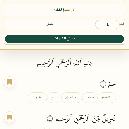
الترجمة
إخفاء
▾
آية
انتقل
معاني الكلمات
بِسۡمِ ٱللَّهِ ٱلرَّحۡمَٰنِ ٱلرَّحِيمِ
حمٓ ١
التفسير
حفظ
محفظتي
نسخ
مشاركة
تَنزِيلٞ
مِّنَ
ٱلرَّحۡمَٰنِ
ٱلرَّحِيمِ
٢