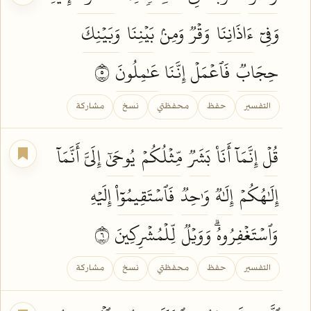
وَفِيٓ
ءَاذَانِنَا
وَقۡرٞ
وَمِنۢ
بَيۡنِنَا
وَبَيۡنِكَ
حِجَابٞ
فَٱعۡمَلۡ
إِنَّنَا
عَٰمِلُونَ
٥
التفسير
حفظ
محفظتي
نسخ
مشاركة
قُلۡ
إِنَّمَآ أَنَا۠
بَشَرٞ
مِّثۡلُكُمۡ
يُوحَىٰٓ
إِلَيَّ أَنَّمَآ
إِلَٰهُكُمۡ
إِلَٰهٞ
وَٰحِدٞ
فَٱسۡتَقِيمُوٓاْ
إِلَيۡهِ
وَٱسۡتَغۡفِرُوهُۗ
وَوَيۡلٞ
لِّلۡمُشۡرِكِينَ
٦
التفسير
حفظ
محفظتي
نسخ
مشاركة