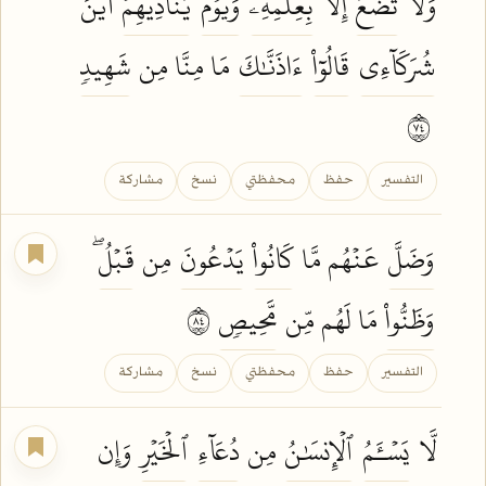
وَلَا
تَضَعُ
إِلَّا
بِعِلۡمِهِۦۚ
وَيَوۡمَ
يُنَادِيهِمۡ
أَيۡنَ
شُرَكَآءِي
قَالُوٓاْ
ءَاذَنَّٰكَ
مَا مِنَّا مِن
شَهِيدٖ
٤٧
التفسير
حفظ
محفظتي
نسخ
مشاركة
وَضَلَّ
عَنۡهُم مَّا
كَانُواْ
يَدۡعُونَ
مِن
قَبۡلُۖ
وَظَنُّواْ
مَا لَهُم مِّن
مَّحِيصٖ
٤٨
التفسير
حفظ
محفظتي
نسخ
مشاركة
لَّا
يَسۡـَٔمُ
ٱلۡإِنسَٰنُ
مِن
دُعَآءِ
ٱلۡخَيۡرِ
وَإِن