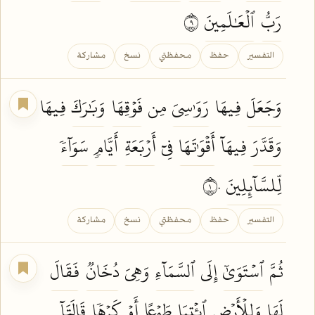
رَبُّ
ٱلۡعَٰلَمِينَ
٩
التفسير
حفظ
محفظتي
نسخ
مشاركة
وَجَعَلَ
فِيهَا
رَوَٰسِيَ
مِن
فَوۡقِهَا
وَبَٰرَكَ
فِيهَا
وَقَدَّرَ
فِيهَآ
أَقۡوَٰتَهَا
فِيٓ
أَرۡبَعَةِ
أَيَّامٖ
سَوَآءٗ
لِّلسَّآئِلِينَ
١٠
التفسير
حفظ
محفظتي
نسخ
مشاركة
ثُمَّ
ٱسۡتَوَىٰٓ
إِلَى
ٱلسَّمَآءِ
وَهِيَ
دُخَانٞ
فَقَالَ
لَهَا
وَلِلۡأَرۡضِ
ٱئۡتِيَا
طَوۡعًا
أَوۡ
كَرۡهٗا
قَالَتَآ