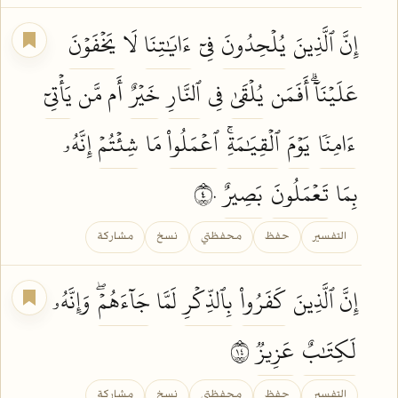
إِنَّ ٱلَّذِينَ
يُلۡحِدُونَ
فِيٓ
ءَايَٰتِنَا
لَا
يَخۡفَوۡنَ
عَلَيۡنَآۗ أَفَمَن
يُلۡقَىٰ
فِي
ٱلنَّارِ
خَيۡرٌ
أَم مَّن
يَأۡتِيٓ
ءَامِنٗا
يَوۡمَ
ٱلۡقِيَٰمَةِۚ
ٱعۡمَلُواْ
مَا
شِئۡتُمۡ
إِنَّهُۥ
بِمَا
تَعۡمَلُونَ
بَصِيرٌ
٤٠
التفسير
حفظ
محفظتي
نسخ
مشاركة
إِنَّ ٱلَّذِينَ
كَفَرُواْ
بِٱلذِّكۡرِ
لَمَّا
جَآءَهُمۡۖ
وَإِنَّهُۥ
لَكِتَٰبٌ
عَزِيزٞ
٤١
التفسير
حفظ
محفظتي
نسخ
مشاركة