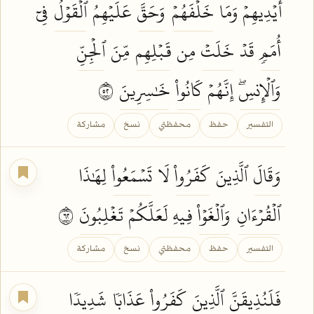
أَيۡدِيهِمۡ وَمَا
خَلۡفَهُمۡ
وَحَقَّ
عَلَيۡهِمُ
ٱلۡقَوۡلُ
فِيٓ
أُمَمٖ
قَدۡ
خَلَتۡ
مِن
قَبۡلِهِم
مِّنَ
ٱلۡجِنِّ
وَٱلۡإِنسِۖ
إِنَّهُمۡ
كَانُواْ
خَٰسِرِينَ
٢٥
التفسير
حفظ
محفظتي
نسخ
مشاركة
وَقَالَ
ٱلَّذِينَ
كَفَرُواْ
لَا
تَسۡمَعُواْ
لِهَٰذَا
ٱلۡقُرۡءَانِ
وَٱلۡغَوۡاْ
فِيهِ لَعَلَّكُمۡ
تَغۡلِبُونَ
٢٦
التفسير
حفظ
محفظتي
نسخ
مشاركة
فَلَنُذِيقَنَّ
ٱلَّذِينَ
كَفَرُواْ
عَذَابٗا
شَدِيدٗا