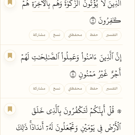
ٱلَّذِينَ لَا
يُؤۡتُونَ
ٱلزَّكَوٰةَ
وَهُم
بِٱلۡأٓخِرَةِ
هُمۡ
كَٰفِرُونَ
٧
التفسير
حفظ
محفظتي
نسخ
مشاركة
إِنَّ ٱلَّذِينَ
ءَامَنُواْ
وَعَمِلُواْ
ٱلصَّٰلِحَٰتِ
لَهُمۡ
أَجۡرٌ
غَيۡرُ
مَمۡنُونٖ
٨
التفسير
حفظ
محفظتي
نسخ
مشاركة
۞
قُلۡ
أَئِنَّكُمۡ
لَتَكۡفُرُونَ
بِٱلَّذِي
خَلَقَ
ٱلۡأَرۡضَ
فِي
يَوۡمَيۡنِ
وَتَجۡعَلُونَ
لَهُۥٓ
أَندَادٗاۚ
ذَٰلِكَ