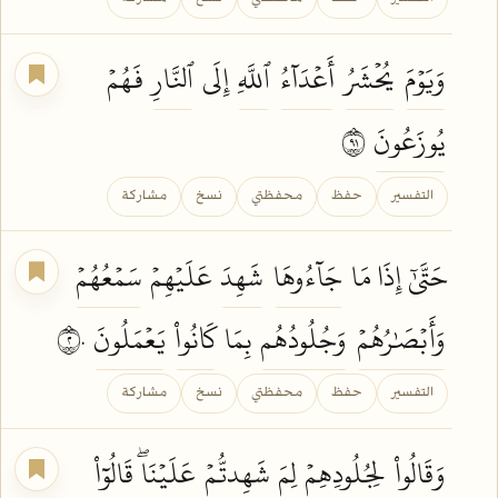
وَيَوۡمَ
يُحۡشَرُ
أَعۡدَآءُ
ٱللَّهِ
إِلَى
ٱلنَّارِ
فَهُمۡ
يُوزَعُونَ
١٩
التفسير
حفظ
محفظتي
نسخ
مشاركة
حَتَّىٰٓ إِذَا مَا
جَآءُوهَا
شَهِدَ
عَلَيۡهِمۡ
سَمۡعُهُمۡ
وَأَبۡصَٰرُهُمۡ
وَجُلُودُهُم
بِمَا
كَانُواْ
يَعۡمَلُونَ
٢٠
التفسير
حفظ
محفظتي
نسخ
مشاركة
وَقَالُواْ
لِجُلُودِهِمۡ
لِمَ
شَهِدتُّمۡ
عَلَيۡنَاۖ
قَالُوٓاْ