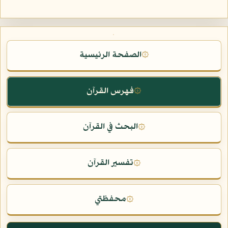
الصفحة الرئيسية
۞
فهرس القرآن
۞
البحث في القرآن
۞
تفسير القرآن
۞
محفظتي
۞