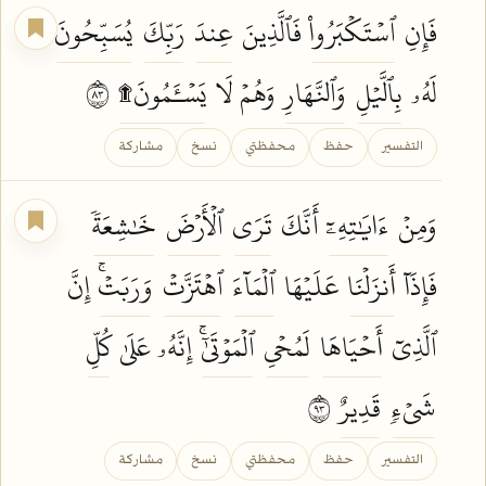
فَإِنِ
ٱسۡتَكۡبَرُواْ
فَٱلَّذِينَ
عِندَ
رَبِّكَ
يُسَبِّحُونَ
لَهُۥ
بِٱلَّيۡلِ
وَٱلنَّهَارِ
وَهُمۡ لَا
يَسۡـَٔمُونَ۩
٣٨
التفسير
حفظ
محفظتي
نسخ
مشاركة
وَمِنۡ
ءَايَٰتِهِۦٓ
أَنَّكَ
تَرَى
ٱلۡأَرۡضَ
خَٰشِعَةٗ
فَإِذَآ
أَنزَلۡنَا
عَلَيۡهَا
ٱلۡمَآءَ
ٱهۡتَزَّتۡ
وَرَبَتۡۚ
إِنَّ
ٱلَّذِيٓ
أَحۡيَاهَا
لَمُحۡيِ
ٱلۡمَوۡتَىٰٓۚ
إِنَّهُۥ عَلَىٰ
كُلِّ
شَيۡءٖ
قَدِيرٌ
٣٩
التفسير
حفظ
محفظتي
نسخ
مشاركة