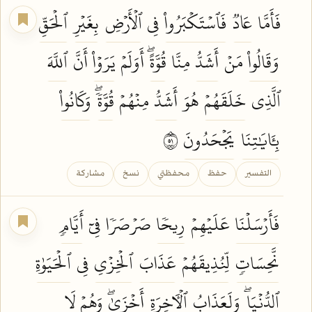
فَأَمَّا
عَادٞ
فَٱسۡتَكۡبَرُواْ
فِي
ٱلۡأَرۡضِ
بِغَيۡرِ
ٱلۡحَقِّ
وَقَالُواْ
مَنۡ
أَشَدُّ
مِنَّا
قُوَّةًۖ
أَوَلَمۡ
يَرَوۡاْ
أَنَّ
ٱللَّهَ
ٱلَّذِي
خَلَقَهُمۡ
هُوَ
أَشَدُّ
مِنۡهُمۡ
قُوَّةٗۖ
وَكَانُواْ
بِـَٔايَٰتِنَا
يَجۡحَدُونَ
١٥
التفسير
حفظ
محفظتي
نسخ
مشاركة
فَأَرۡسَلۡنَا
عَلَيۡهِمۡ
رِيحٗا
صَرۡصَرٗا فِيٓ
أَيَّامٖ
نَّحِسَاتٖ
لِّنُذِيقَهُمۡ
عَذَابَ
ٱلۡخِزۡيِ
فِي
ٱلۡحَيَوٰةِ
ٱلدُّنۡيَاۖ
وَلَعَذَابُ
ٱلۡأٓخِرَةِ
أَخۡزَىٰۖ
وَهُمۡ لَا