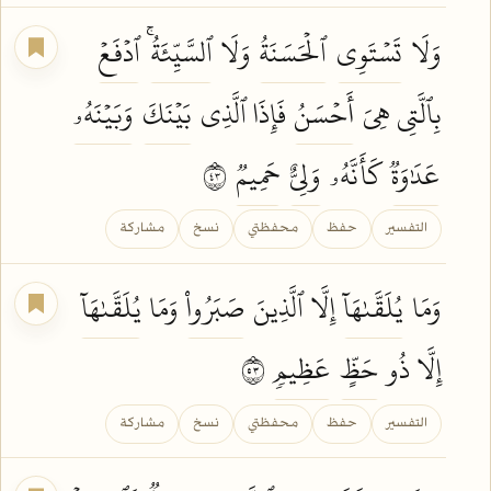
وَلَا
تَسۡتَوِي
ٱلۡحَسَنَةُ
وَلَا
ٱلسَّيِّئَةُۚ
ٱدۡفَعۡ
بِٱلَّتِي هِيَ
أَحۡسَنُ
فَإِذَا ٱلَّذِي
بَيۡنَكَ
وَبَيۡنَهُۥ
عَدَٰوَةٞ
كَأَنَّهُۥ
وَلِيٌّ
حَمِيمٞ
٣٤
التفسير
حفظ
محفظتي
نسخ
مشاركة
وَمَا
يُلَقَّىٰهَآ
إِلَّا ٱلَّذِينَ
صَبَرُواْ
وَمَا
يُلَقَّىٰهَآ
إِلَّا ذُو
حَظٍّ
عَظِيمٖ
٣٥
التفسير
حفظ
محفظتي
نسخ
مشاركة