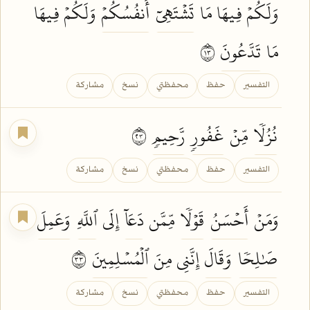
وَلَكُمۡ فِيهَا مَا
تَشۡتَهِيٓ
أَنفُسُكُمۡ
وَلَكُمۡ فِيهَا
مَا
تَدَّعُونَ
٣١
التفسير
حفظ
محفظتي
نسخ
مشاركة
نُزُلٗا
مِّنۡ
غَفُورٖ
رَّحِيمٖ
٣٢
التفسير
حفظ
محفظتي
نسخ
مشاركة
وَمَنۡ
أَحۡسَنُ
قَوۡلٗا
مِّمَّن
دَعَآ
إِلَى
ٱللَّهِ
وَعَمِلَ
صَٰلِحٗا
وَقَالَ
إِنَّنِي مِنَ
ٱلۡمُسۡلِمِينَ
٣٣
التفسير
حفظ
محفظتي
نسخ
مشاركة