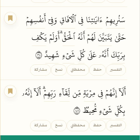
سَنُرِيهِمۡ
ءَايَٰتِنَا
فِي
ٱلۡأٓفَاقِ
وَفِيٓ
أَنفُسِهِمۡ
حَتَّىٰ
يَتَبَيَّنَ
لَهُمۡ أَنَّهُ
ٱلۡحَقُّۗ
أَوَلَمۡ
يَكۡفِ
بِرَبِّكَ
أَنَّهُۥ عَلَىٰ
كُلِّ
شَيۡءٖ
شَهِيدٌ
٥٣
التفسير
حفظ
محفظتي
نسخ
مشاركة
أَلَآ إِنَّهُمۡ فِي
مِرۡيَةٖ
مِّن
لِّقَآءِ
رَبِّهِمۡۗ
أَلَآ إِنَّهُۥ
بِكُلِّ
شَيۡءٖ
مُّحِيطُۢ ٥٤
التفسير
حفظ
محفظتي
نسخ
مشاركة