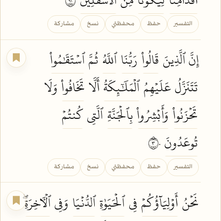
التفسير
حفظ
محفظتي
نسخ
مشاركة
إِنَّ ٱلَّذِينَ
قَالُواْ
رَبُّنَا
ٱللَّهُ
ثُمَّ
ٱسۡتَقَٰمُواْ
تَتَنَزَّلُ
عَلَيۡهِمُ
ٱلۡمَلَٰٓئِكَةُ
أَلَّا
تَخَافُواْ
وَلَا
تَحۡزَنُواْ
وَأَبۡشِرُواْ
بِٱلۡجَنَّةِ
ٱلَّتِي
كُنتُمۡ
تُوعَدُونَ
٣٠
التفسير
حفظ
محفظتي
نسخ
مشاركة
نَحۡنُ
أَوۡلِيَآؤُكُمۡ
فِي
ٱلۡحَيَوٰةِ
ٱلدُّنۡيَا
وَفِي
ٱلۡأٓخِرَةِۖ