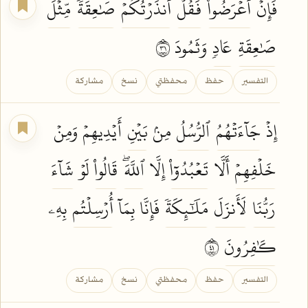
فَإِنۡ
أَعۡرَضُواْ
فَقُلۡ
أَنذَرۡتُكُمۡ
صَٰعِقَةٗ
مِّثۡلَ
صَٰعِقَةِ
عَادٖ
وَثَمُودَ ١٣
التفسير
حفظ
محفظتي
نسخ
مشاركة
إِذۡ
جَآءَتۡهُمُ
ٱلرُّسُلُ
مِنۢ
بَيۡنِ
أَيۡدِيهِمۡ وَمِنۡ
خَلۡفِهِمۡ
أَلَّا
تَعۡبُدُوٓاْ
إِلَّا
ٱللَّهَۖ
قَالُواْ
لَوۡ
شَآءَ
رَبُّنَا
لَأَنزَلَ
مَلَٰٓئِكَةٗ
فَإِنَّا بِمَآ
أُرۡسِلۡتُم
بِهِۦ
كَٰفِرُونَ
١٤
التفسير
حفظ
محفظتي
نسخ
مشاركة