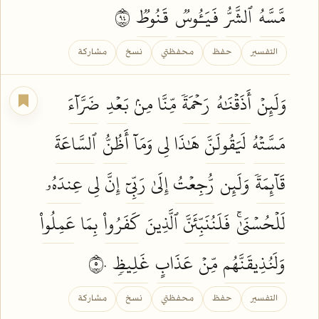
مَّسَّهُ
ٱلشَّرُّ
فَيَـُٔوسٞ
قَنُوطٞ
٤٩
التفسير
حفظ
محفظتي
نسخ
مشاركة
وَلَئِنۡ
أَذَقۡنَٰهُ
رَحۡمَةٗ
مِّنَّا مِنۢ
بَعۡدِ
ضَرَّآءَ
مَسَّتۡهُ
لَيَقُولَنَّ
هَٰذَا لِي وَمَآ
أَظُنُّ
ٱلسَّاعَةَ
قَآئِمَةٗ
وَلَئِن
رُّجِعۡتُ
إِلَىٰ
رَبِّيٓ
إِنَّ لِي
عِندَهُۥ
لَلۡحُسۡنَىٰۚ
فَلَنُنَبِّئَنَّ
ٱلَّذِينَ
كَفَرُواْ
بِمَا
عَمِلُواْ
وَلَنُذِيقَنَّهُم
مِّنۡ
عَذَابٍ
غَلِيظٖ
٥٠
التفسير
حفظ
محفظتي
نسخ
مشاركة