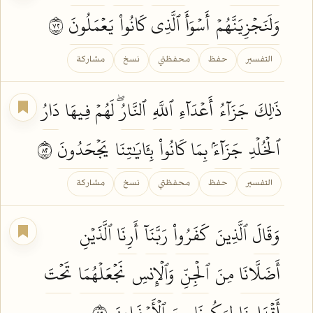
وَلَنَجۡزِيَنَّهُمۡ
أَسۡوَأَ
ٱلَّذِي
كَانُواْ
يَعۡمَلُونَ
٢٧
التفسير
حفظ
محفظتي
نسخ
مشاركة
ذَٰلِكَ
جَزَآءُ
أَعۡدَآءِ
ٱللَّهِ
ٱلنَّارُۖ
لَهُمۡ فِيهَا
دَارُ
ٱلۡخُلۡدِ
جَزَآءَۢ
بِمَا
كَانُواْ
بِـَٔايَٰتِنَا
يَجۡحَدُونَ
٢٨
التفسير
حفظ
محفظتي
نسخ
مشاركة
وَقَالَ
ٱلَّذِينَ
كَفَرُواْ
رَبَّنَآ
أَرِنَا
ٱلَّذَيۡنِ
أَضَلَّانَا
مِنَ
ٱلۡجِنِّ
وَٱلۡإِنسِ
نَجۡعَلۡهُمَا
تَحۡتَ
أَقۡدَامِنَا
لِيَكُونَا
مِنَ
ٱلۡأَسۡفَلِينَ
٢٩