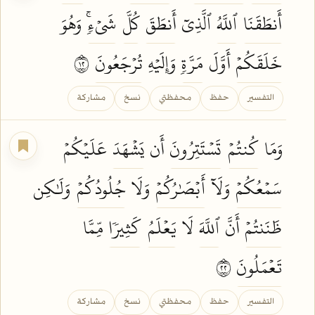
أَنطَقَنَا
ٱللَّهُ
ٱلَّذِيٓ
أَنطَقَ
كُلَّ
شَيۡءٖۚ
وَهُوَ
خَلَقَكُمۡ
أَوَّلَ
مَرَّةٖ
وَإِلَيۡهِ
تُرۡجَعُونَ
٢١
التفسير
حفظ
محفظتي
نسخ
مشاركة
وَمَا
كُنتُمۡ
تَسۡتَتِرُونَ
أَن
يَشۡهَدَ
عَلَيۡكُمۡ
سَمۡعُكُمۡ
وَلَآ
أَبۡصَٰرُكُمۡ
وَلَا
جُلُودُكُمۡ
وَلَٰكِن
ظَنَنتُمۡ
أَنَّ
ٱللَّهَ
لَا
يَعۡلَمُ
كَثِيرٗا
مِّمَّا
تَعۡمَلُونَ
٢٢
التفسير
حفظ
محفظتي
نسخ
مشاركة