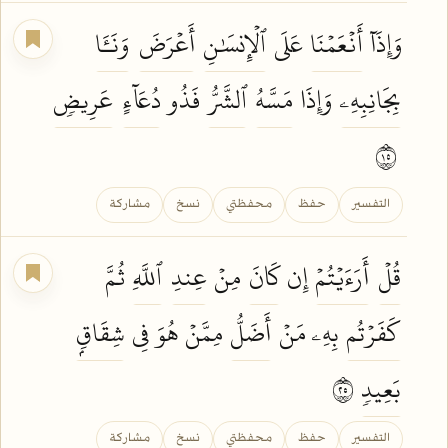
وَإِذَآ
أَنۡعَمۡنَا
عَلَى
ٱلۡإِنسَٰنِ
أَعۡرَضَ
وَنَـَٔا
بِجَانِبِهِۦ
وَإِذَا
مَسَّهُ
ٱلشَّرُّ
فَذُو
دُعَآءٍ
عَرِيضٖ
٥١
التفسير
حفظ
محفظتي
نسخ
مشاركة
قُلۡ
أَرَءَيۡتُمۡ
إِن
كَانَ
مِنۡ
عِندِ
ٱللَّهِ
ثُمَّ
كَفَرۡتُم
بِهِۦ مَنۡ
أَضَلُّ
مِمَّنۡ هُوَ فِي
شِقَاقِۭ
بَعِيدٖ
٥٢
التفسير
حفظ
محفظتي
نسخ
مشاركة