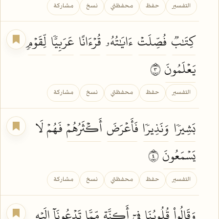
التفسير
حفظ
محفظتي
نسخ
مشاركة
كِتَٰبٞ
فُصِّلَتۡ
ءَايَٰتُهُۥ
قُرۡءَانًا
عَرَبِيّٗا
لِّقَوۡمٖ
يَعۡلَمُونَ
٣
التفسير
حفظ
محفظتي
نسخ
مشاركة
بَشِيرٗا
وَنَذِيرٗا
فَأَعۡرَضَ
أَكۡثَرُهُمۡ
فَهُمۡ لَا
يَسۡمَعُونَ
٤
التفسير
حفظ
محفظتي
نسخ
مشاركة
وَقَالُواْ
قُلُوبُنَا
فِيٓ
أَكِنَّةٖ
مِّمَّا
تَدۡعُونَآ
إِلَيۡهِ