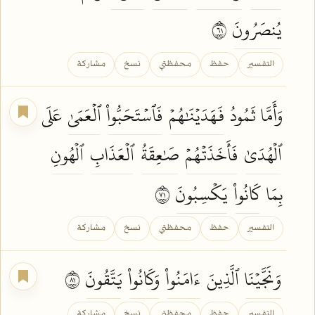
يُنصَرُونَ
١٦
التفسير
حفظ
محفظتي
نسخ
مشاركة
وَأَمَّا ثَمُودُ
فَهَدَيۡنَٰهُمۡ
فَٱسۡتَحَبُّواْ
ٱلۡعَمَىٰ
عَلَى
ٱلۡهُدَىٰ
فَأَخَذَتۡهُمۡ
صَٰعِقَةُ
ٱلۡعَذَابِ
ٱلۡهُونِ
بِمَا
كَانُواْ
يَكۡسِبُونَ
١٧
التفسير
حفظ
محفظتي
نسخ
مشاركة
وَنَجَّيۡنَا
ٱلَّذِينَ
ءَامَنُواْ
وَكَانُواْ
يَتَّقُونَ
١٨
التفسير
حفظ
محفظتي
نسخ
مشاركة