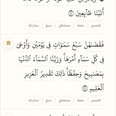
أَتَيۡنَا
طَآئِعِينَ
١١
التفسير
حفظ
محفظتي
نسخ
مشاركة
فَقَضَىٰهُنَّ
سَبۡعَ
سَمَٰوَاتٖ
فِي
يَوۡمَيۡنِ
وَأَوۡحَىٰ
فِي
كُلِّ
سَمَآءٍ
أَمۡرَهَاۚ
وَزَيَّنَّا
ٱلسَّمَآءَ
ٱلدُّنۡيَا
بِمَصَٰبِيحَ
وَحِفۡظٗاۚ
ذَٰلِكَ
تَقۡدِيرُ
ٱلۡعَزِيزِ
ٱلۡعَلِيمِ
١٢
التفسير
حفظ
محفظتي
نسخ
مشاركة