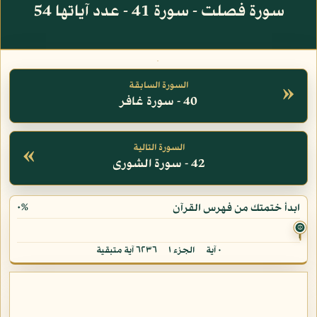
سورة فصلت - سورة 41 - عدد آياتها 54
»
السورة السابقة
40 - سورة غافر
«
السورة التالية
42 - سورة الشورى
٠%
ابدأ ختمتك من فهرس القرآن
۞
٠ آية
الجزء ١
٦٢٣٦ آية متبقية