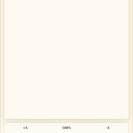
A+
100%
A-