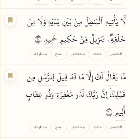
لَّا
يَأۡتِيهِ
ٱلۡبَٰطِلُ
مِنۢ
بَيۡنِ
يَدَيۡهِ وَلَا مِنۡ
خَلۡفِهِۦۖ
تَنزِيلٞ
مِّنۡ
حَكِيمٍ
حَمِيدٖ
٤٢
التفسير
حفظ
محفظتي
نسخ
مشاركة
مَّا
يُقَالُ
لَكَ إِلَّا مَا قَدۡ
قِيلَ
لِلرُّسُلِ
مِن
قَبۡلِكَۚ
إِنَّ
رَبَّكَ
لَذُو
مَغۡفِرَةٖ
وَذُو
عِقَابٍ
أَلِيمٖ
٤٣
التفسير
حفظ
محفظتي
نسخ
مشاركة