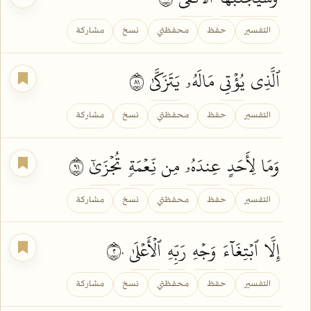
التفسير
حفظ
محفظتي
نسخ
مشاركة
ٱلَّذِي
يُؤۡتِي
مَالَهُۥ
يَتَزَكَّىٰ
١٨
التفسير
حفظ
محفظتي
نسخ
مشاركة
وَمَا
لِأَحَدٍ
عِندَهُۥ
مِن
نِّعۡمَةٖ
تُجۡزَىٰٓ
١٩
التفسير
حفظ
محفظتي
نسخ
مشاركة
إِلَّا
ٱبۡتِغَآءَ
وَجۡهِ
رَبِّهِ
ٱلۡأَعۡلَىٰ
٢٠
التفسير
حفظ
محفظتي
نسخ
مشاركة