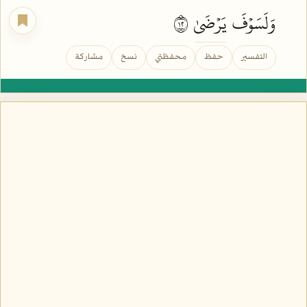
وَلَسَوۡفَ
يَرۡضَىٰ
٢١
التفسير
حفظ
محفظتي
نسخ
مشاركة