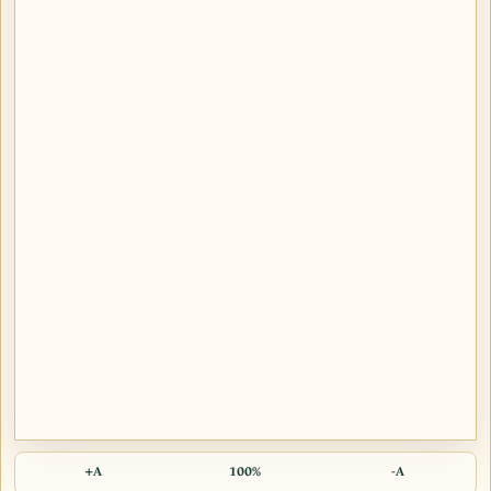
A+
100%
A-