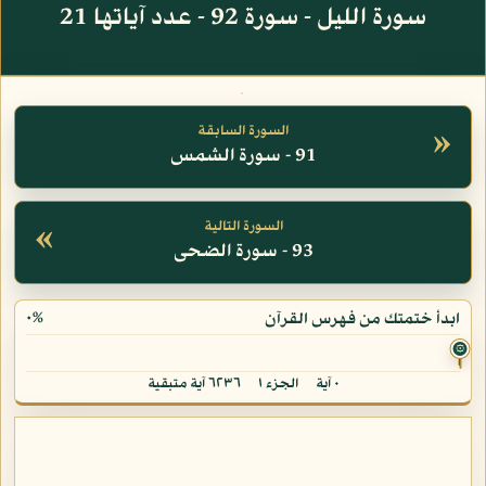
سورة الليل - سورة 92 - عدد آياتها 21
»
السورة السابقة
91 - سورة الشمس
«
السورة التالية
93 - سورة الضحى
٠%
ابدأ ختمتك من فهرس القرآن
۞
٠ آية
الجزء ١
٦٢٣٦ آية متبقية