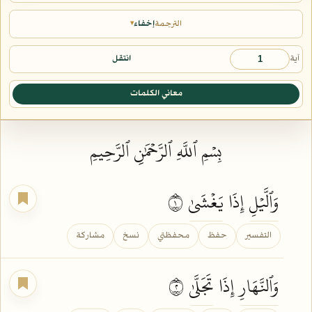
الترجمة
إخفاء
▾
آية
انتقل
معاني الكلمات
بِسۡمِ ٱللَّهِ ٱلرَّحۡمَٰنِ ٱلرَّحِيمِ
وَٱلَّيۡلِ
إِذَا
يَغۡشَىٰ
١
التفسير
حفظ
محفظتي
نسخ
مشاركة
وَٱلنَّهَارِ
إِذَا
تَجَلَّىٰ
٢