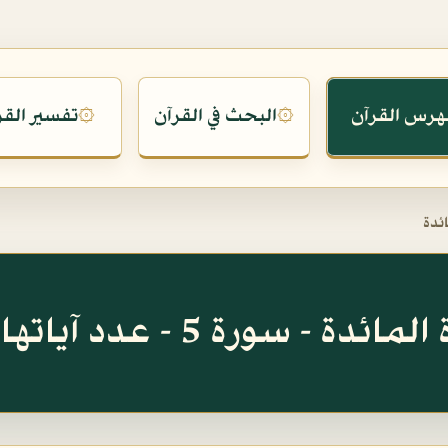
هرس القرآن
البحث في القرآن
تفسير القر
۞
۞
ئدة
ئدة - سورة 5 - عدد آياتها 120