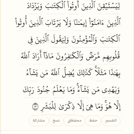
لِيَسۡتَيۡقِنَ
ٱلَّذِينَ
أُوتُواْ
ٱلۡكِتَٰبَ
وَيَزۡدَادَ
ٱلَّذِينَ
ءَامَنُوٓاْ
إِيمَٰنٗا
وَلَا
يَرۡتَابَ
ٱلَّذِينَ
أُوتُواْ
ٱلۡكِتَٰبَ
وَٱلۡمُؤۡمِنُونَ
وَلِيَقُولَ
ٱلَّذِينَ فِي
قُلُوبِهِم
مَّرَضٞ
وَٱلۡكَٰفِرُونَ
مَاذَآ
أَرَادَ
ٱللَّهُ
بِهَٰذَا
مَثَلٗاۚ
كَذَٰلِكَ
يُضِلُّ
ٱللَّهُ
مَن
يَشَآءُ
وَيَهۡدِي
مَن
يَشَآءُۚ
وَمَا
يَعۡلَمُ
جُنُودَ
رَبِّكَ
إِلَّا هُوَۚ وَمَا هِيَ إِلَّا
ذِكۡرَىٰ
لِلۡبَشَرِ
٣١
التفسير
حفظ
محفظتي
نسخ
مشاركة