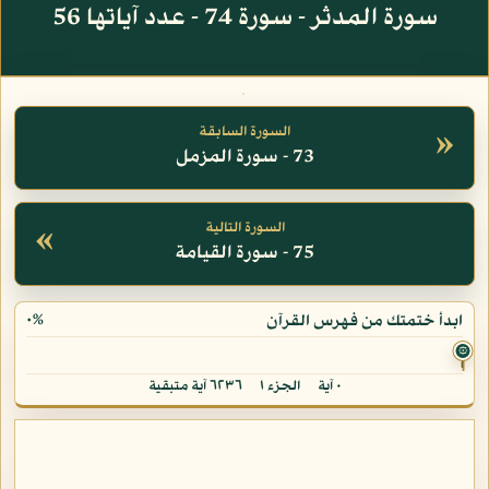
سورة المدثر - سورة 74 - عدد آياتها 56
»
السورة السابقة
73 - سورة المزمل
«
السورة التالية
75 - سورة القيامة
٠%
ابدأ ختمتك من فهرس القرآن
۞
٠ آية
الجزء ١
٦٢٣٦ آية متبقية