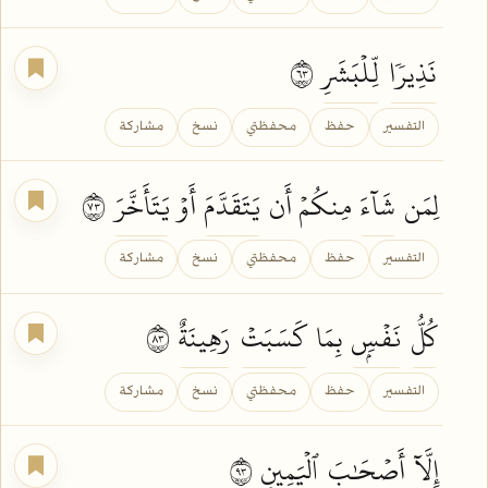
نَذِيرٗا
لِّلۡبَشَرِ
٣٦
التفسير
حفظ
محفظتي
نسخ
مشاركة
لِمَن
شَآءَ
مِنكُمۡ أَن
يَتَقَدَّمَ
أَوۡ
يَتَأَخَّرَ
٣٧
التفسير
حفظ
محفظتي
نسخ
مشاركة
كُلُّ
نَفۡسِۭ
بِمَا
كَسَبَتۡ
رَهِينَةٌ
٣٨
التفسير
حفظ
محفظتي
نسخ
مشاركة
إِلَّآ
أَصۡحَٰبَ
ٱلۡيَمِينِ
٣٩