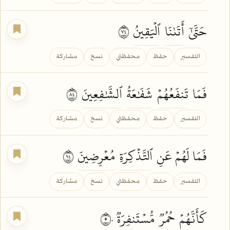
حَتَّىٰٓ
أَتَىٰنَا
ٱلۡيَقِينُ
٤٧
التفسير
حفظ
محفظتي
نسخ
مشاركة
فَمَا
تَنفَعُهُمۡ
شَفَٰعَةُ
ٱلشَّٰفِعِينَ
٤٨
التفسير
حفظ
محفظتي
نسخ
مشاركة
فَمَا لَهُمۡ عَنِ
ٱلتَّذۡكِرَةِ
مُعۡرِضِينَ
٤٩
التفسير
حفظ
محفظتي
نسخ
مشاركة
كَأَنَّهُمۡ
حُمُرٞ
مُّسۡتَنفِرَةٞ
٥٠