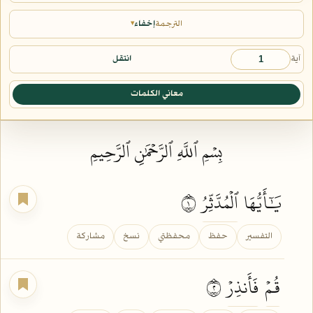
الترجمة
إخفاء
▾
آية
انتقل
معاني الكلمات
بِسۡمِ ٱللَّهِ ٱلرَّحۡمَٰنِ ٱلرَّحِيمِ
يَٰٓأَيُّهَا
ٱلۡمُدَّثِّرُ
١
التفسير
حفظ
محفظتي
نسخ
مشاركة
قُمۡ
فَأَنذِرۡ
٢