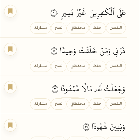
عَلَى
ٱلۡكَٰفِرِينَ
غَيۡرُ
يَسِيرٖ
١٠
التفسير
حفظ
محفظتي
نسخ
مشاركة
ذَرۡنِي
وَمَنۡ
خَلَقۡتُ
وَحِيدٗا
١١
التفسير
حفظ
محفظتي
نسخ
مشاركة
وَجَعَلۡتُ
لَهُۥ مَالٗا
مَّمۡدُودٗا
١٢
التفسير
حفظ
محفظتي
نسخ
مشاركة
وَبَنِينَ
شُهُودٗا
١٣