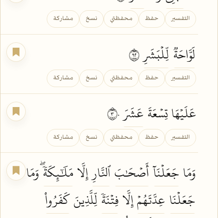
التفسير
حفظ
محفظتي
نسخ
مشاركة
لَوَّاحَةٞ
لِّلۡبَشَرِ
٢٩
التفسير
حفظ
محفظتي
نسخ
مشاركة
عَلَيۡهَا تِسۡعَةَ
عَشَرَ
٣٠
التفسير
حفظ
محفظتي
نسخ
مشاركة
وَمَا
جَعَلۡنَآ
أَصۡحَٰبَ
ٱلنَّارِ
إِلَّا
مَلَٰٓئِكَةٗۖ
وَمَا
جَعَلۡنَا
عِدَّتَهُمۡ
إِلَّا
فِتۡنَةٗ
لِّلَّذِينَ
كَفَرُواْ