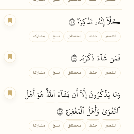
كـَلَّآ إِنَّهُۥ
تَذۡكِرَةٞ
٥٤
التفسير
حفظ
محفظتي
نسخ
مشاركة
فَمَن
شَآءَ
ذَكَرَهُۥ
٥٥
التفسير
حفظ
محفظتي
نسخ
مشاركة
وَمَا
يَذۡكُرُونَ
إِلَّآ أَن
يَشَآءَ
ٱللَّهُۚ
هُوَ
أَهۡلُ
ٱلتَّقۡوَىٰ
وَأَهۡلُ
ٱلۡمَغۡفِرَةِ
٥٦
التفسير
حفظ
محفظتي
نسخ
مشاركة