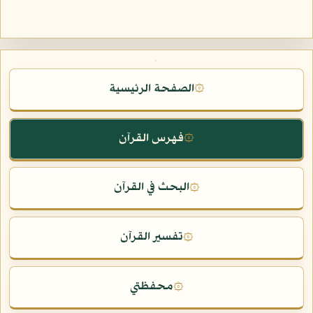
الصفحة الرئيسية
۞
فهرس القرآن
۞
البحث في القرآن
۞
تفسير القرآن
۞
محفظتي
۞