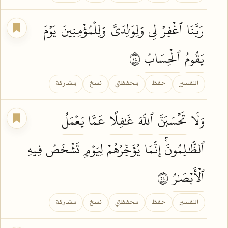
رَبَّنَا
ٱغۡفِرۡ
لِي
وَلِوَٰلِدَيَّ
وَلِلۡمُؤۡمِنِينَ
يَوۡمَ
يَقُومُ
ٱلۡحِسَابُ
٤١
التفسير
حفظ
محفظتي
نسخ
مشاركة
وَلَا
تَحۡسَبَنَّ
ٱللَّهَ
غَٰفِلًا
عَمَّا
يَعۡمَلُ
ٱلظَّٰلِمُونَۚ
إِنَّمَا
يُؤَخِّرُهُمۡ
لِيَوۡمٖ
تَشۡخَصُ
فِيهِ
ٱلۡأَبۡصَٰرُ
٤٢
التفسير
حفظ
محفظتي
نسخ
مشاركة