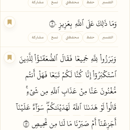
التفسير
حفظ
محفظتي
نسخ
مشاركة
وَمَا ذَٰلِكَ عَلَى
ٱللَّهِ
بِعَزِيزٖ
٢٠
التفسير
حفظ
محفظتي
نسخ
مشاركة
وَبَرَزُواْ
لِلَّهِ
جَمِيعٗا
فَقَالَ
ٱلضُّعَفَٰٓؤُاْ
لِلَّذِينَ
ٱسۡتَكۡبَرُوٓاْ
إِنَّا
كُنَّا
لَكُمۡ
تَبَعٗا
فَهَلۡ أَنتُم
مُّغۡنُونَ
عَنَّا مِنۡ
عَذَابِ
ٱللَّهِ
مِن
شَيۡءٖۚ
قَالُواْ
لَوۡ
هَدَىٰنَا
ٱللَّهُ
لَهَدَيۡنَٰكُمۡۖ
سَوَآءٌ
عَلَيۡنَآ
أَجَزِعۡنَآ
أَمۡ
صَبَرۡنَا
مَا لَنَا مِن
مَّحِيصٖ
٢١