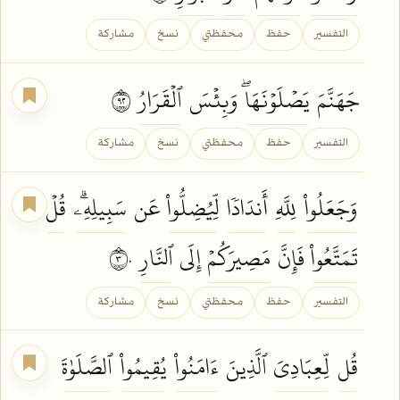
التفسير
حفظ
محفظتي
نسخ
مشاركة
جَهَنَّمَ
يَصۡلَوۡنَهَاۖ
وَبِئۡسَ
ٱلۡقَرَارُ
٢٩
التفسير
حفظ
محفظتي
نسخ
مشاركة
وَجَعَلُواْ
لِلَّهِ
أَندَادٗا
لِّيُضِلُّواْ
عَن
سَبِيلِهِۦۗ
قُلۡ
تَمَتَّعُواْ
فَإِنَّ
مَصِيرَكُمۡ
إِلَى
ٱلنَّارِ
٣٠
التفسير
حفظ
محفظتي
نسخ
مشاركة
قُل
لِّعِبَادِيَ
ٱلَّذِينَ
ءَامَنُواْ
يُقِيمُواْ
ٱلصَّلَوٰةَ