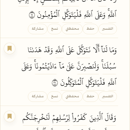
ٱللَّهِۚ
وَعَلَى
ٱللَّهِ
فَلۡيَتَوَكَّلِ
ٱلۡمُؤۡمِنُونَ
١١
التفسير
حفظ
محفظتي
نسخ
مشاركة
وَمَا لَنَآ أَلَّا
نَتَوَكَّلَ
عَلَى
ٱللَّهِ
وَقَدۡ
هَدَىٰنَا
سُبُلَنَاۚ
وَلَنَصۡبِرَنَّ
عَلَىٰ مَآ
ءَاذَيۡتُمُونَاۚ
وَعَلَى
ٱللَّهِ
فَلۡيَتَوَكَّلِ
ٱلۡمُتَوَكِّلُونَ
١٢
التفسير
حفظ
محفظتي
نسخ
مشاركة
وَقَالَ
ٱلَّذِينَ
كَفَرُواْ
لِرُسُلِهِمۡ
لَنُخۡرِجَنَّكُم