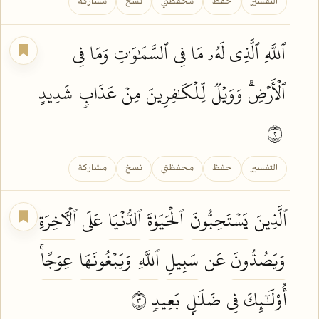
التفسير
حفظ
محفظتي
نسخ
مشاركة
ٱللَّهِ
ٱلَّذِي لَهُۥ مَا فِي
ٱلسَّمَٰوَٰتِ
وَمَا فِي
ٱلۡأَرۡضِۗ
وَوَيۡلٞ
لِّلۡكَٰفِرِينَ
مِنۡ
عَذَابٖ
شَدِيدٍ
٢
التفسير
حفظ
محفظتي
نسخ
مشاركة
ٱلَّذِينَ
يَسۡتَحِبُّونَ
ٱلۡحَيَوٰةَ
ٱلدُّنۡيَا
عَلَى
ٱلۡأٓخِرَةِ
وَيَصُدُّونَ
عَن
سَبِيلِ
ٱللَّهِ
وَيَبۡغُونَهَا
عِوَجًاۚ
أُوْلَٰٓئِكَ فِي
ضَلَٰلِۭ
بَعِيدٖ
٣