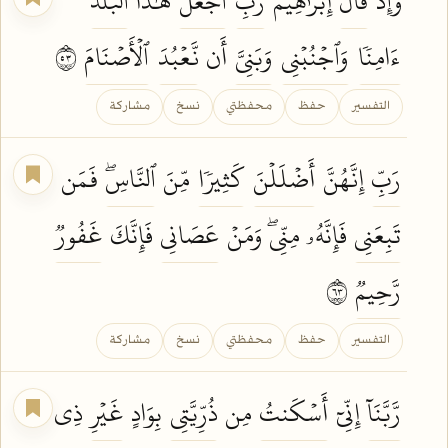
وَإِذۡ
قَالَ
إِبۡرَٰهِيمُ
رَبِّ
ٱجۡعَلۡ
هَٰذَا
ٱلۡبَلَدَ
ءَامِنٗا
وَٱجۡنُبۡنِي
وَبَنِيَّ
أَن
نَّعۡبُدَ
ٱلۡأَصۡنَامَ
٣٥
التفسير
حفظ
محفظتي
نسخ
مشاركة
رَبِّ
إِنَّهُنَّ
أَضۡلَلۡنَ
كَثِيرٗا
مِّنَ
ٱلنَّاسِۖ
فَمَن
تَبِعَنِي
فَإِنَّهُۥ مِنِّيۖ وَمَنۡ
عَصَانِي
فَإِنَّكَ
غَفُورٞ
رَّحِيمٞ
٣٦
التفسير
حفظ
محفظتي
نسخ
مشاركة
رَّبَّنَآ
إِنِّيٓ
أَسۡكَنتُ
مِن
ذُرِّيَّتِي
بِوَادٍ
غَيۡرِ
ذِي