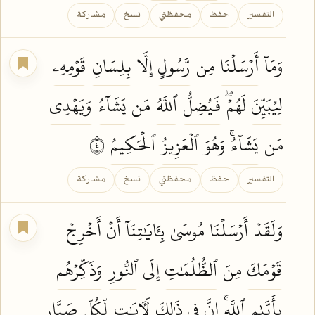
التفسير
حفظ
محفظتي
نسخ
مشاركة
وَمَآ
أَرۡسَلۡنَا
مِن
رَّسُولٍ
إِلَّا
بِلِسَانِ
قَوۡمِهِۦ
لِيُبَيِّنَ
لَهُمۡۖ
فَيُضِلُّ
ٱللَّهُ
مَن
يَشَآءُ
وَيَهۡدِي
مَن
يَشَآءُۚ
وَهُوَ
ٱلۡعَزِيزُ
ٱلۡحَكِيمُ
٤
التفسير
حفظ
محفظتي
نسخ
مشاركة
وَلَقَدۡ
أَرۡسَلۡنَا
مُوسَىٰ
بِـَٔايَٰتِنَآ
أَنۡ
أَخۡرِجۡ
قَوۡمَكَ
مِنَ
ٱلظُّلُمَٰتِ
إِلَى
ٱلنُّورِ
وَذَكِّرۡهُم
بِأَيَّىٰمِ
ٱللَّهِۚ
إِنَّ فِي ذَٰلِكَ
لَأٓيَٰتٖ
لِّكُلِّ
صَبَّارٖ