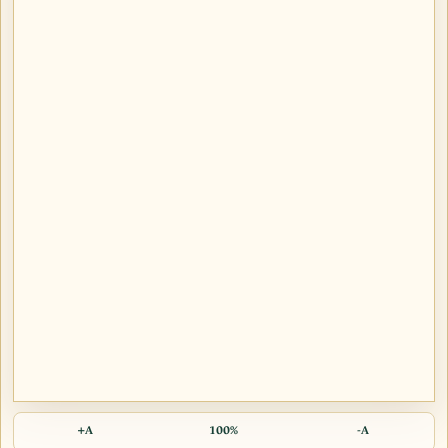
A+
100%
A-