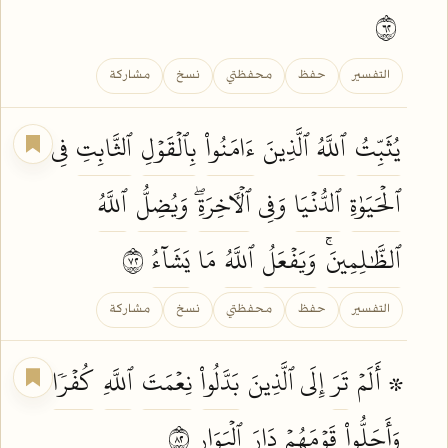
٢٦
التفسير
حفظ
محفظتي
نسخ
مشاركة
يُثَبِّتُ
ٱللَّهُ
ٱلَّذِينَ
ءَامَنُواْ
بِٱلۡقَوۡلِ
ٱلثَّابِتِ
فِي
ٱلۡحَيَوٰةِ
ٱلدُّنۡيَا
وَفِي
ٱلۡأٓخِرَةِۖ
وَيُضِلُّ
ٱللَّهُ
ٱلظَّٰلِمِينَۚ
وَيَفۡعَلُ
ٱللَّهُ
مَا
يَشَآءُ
٢٧
التفسير
حفظ
محفظتي
نسخ
مشاركة
۞ أَلَمۡ
تَرَ
إِلَى ٱلَّذِينَ
بَدَّلُواْ
نِعۡمَتَ
ٱللَّهِ
كُفۡرٗا
وَأَحَلُّواْ
قَوۡمَهُمۡ
دَارَ
ٱلۡبَوَارِ
٢٨