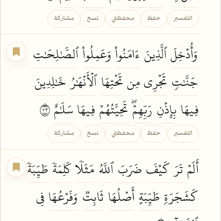
التفسير
حفظ
محفظتي
نسخ
مشاركة
وَأُدۡخِلَ
ٱلَّذِينَ
ءَامَنُواْ
وَعَمِلُواْ
ٱلصَّٰلِحَٰتِ
جَنَّٰتٖ
تَجۡرِي
مِن
تَحۡتِهَا
ٱلۡأَنۡهَٰرُ
خَٰلِدِينَ
فِيهَا
بِإِذۡنِ
رَبِّهِمۡۖ
تَحِيَّتُهُمۡ
فِيهَا
سَلَٰمٌ
٢٣
التفسير
حفظ
محفظتي
نسخ
مشاركة
أَلَمۡ
تَرَ
كَيۡفَ
ضَرَبَ
ٱللَّهُ
مَثَلٗا
كَلِمَةٗ
طَيِّبَةٗ
كَشَجَرَةٖ
طَيِّبَةٍ
أَصۡلُهَا
ثَابِتٞ
وَفَرۡعُهَا
فِي