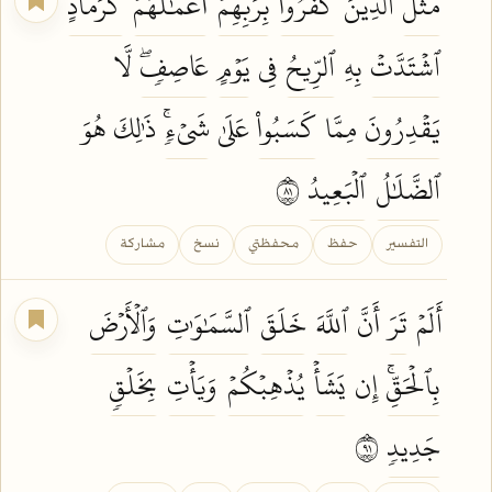
مَّثَلُ
ٱلَّذِينَ
كَفَرُواْ
بِرَبِّهِمۡۖ
أَعۡمَٰلُهُمۡ
كَرَمَادٍ
ٱشۡتَدَّتۡ
بِهِ
ٱلرِّيحُ
فِي
يَوۡمٍ
عَاصِفٖۖ
لَّا
يَقۡدِرُونَ
مِمَّا
كَسَبُواْ
عَلَىٰ
شَيۡءٖۚ
ذَٰلِكَ هُوَ
ٱلضَّلَٰلُ
ٱلۡبَعِيدُ
١٨
التفسير
حفظ
محفظتي
نسخ
مشاركة
أَلَمۡ
تَرَ
أَنَّ
ٱللَّهَ
خَلَقَ
ٱلسَّمَٰوَٰتِ
وَٱلۡأَرۡضَ
بِٱلۡحَقِّۚ
إِن
يَشَأۡ
يُذۡهِبۡكُمۡ
وَيَأۡتِ
بِخَلۡقٖ
جَدِيدٖ
١٩