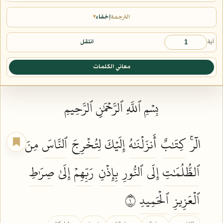
الترجمة
إخفاء
▾
آية
انتقل
معاني الكلمات
بِسۡمِ ٱللَّهِ ٱلرَّحۡمَٰنِ ٱلرَّحِيمِ
الٓرۚ
كِتَٰبٌ
أَنزَلۡنَٰهُ
إِلَيۡكَ
لِتُخۡرِجَ
ٱلنَّاسَ
مِنَ
ٱلظُّلُمَٰتِ
إِلَى
ٱلنُّورِ
بِإِذۡنِ
رَبِّهِمۡ
إِلَىٰ
صِرَٰطِ
ٱلۡعَزِيزِ
ٱلۡحَمِيدِ
١