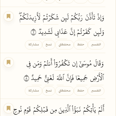
وَإِذۡ
تَأَذَّنَ
رَبُّكُمۡ
لَئِن
شَكَرۡتُمۡ
لَأَزِيدَنَّكُمۡۖ
وَلَئِن
كَفَرۡتُمۡ
إِنَّ
عَذَابِي
لَشَدِيدٞ
٧
التفسير
حفظ
محفظتي
نسخ
مشاركة
وَقَالَ
مُوسَىٰٓ إِن
تَكۡفُرُوٓاْ
أَنتُمۡ وَمَن فِي
ٱلۡأَرۡضِ
جَمِيعٗا
فَإِنَّ
ٱللَّهَ
لَغَنِيٌّ
حَمِيدٌ
٨
التفسير
حفظ
محفظتي
نسخ
مشاركة
أَلَمۡ
يَأۡتِكُمۡ
نَبَؤُاْ
ٱلَّذِينَ مِن
قَبۡلِكُمۡ
قَوۡمِ
نُوحٖ