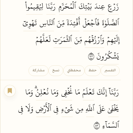
زَرۡعٍ
عِندَ
بَيۡتِكَ
ٱلۡمُحَرَّمِ
رَبَّنَا
لِيُقِيمُواْ
ٱلصَّلَوٰةَ
فَٱجۡعَلۡ
أَفۡـِٔدَةٗ
مِّنَ
ٱلنَّاسِ
تَهۡوِيٓ
إِلَيۡهِمۡ
وَٱرۡزُقۡهُم
مِّنَ
ٱلثَّمَرَٰتِ
لَعَلَّهُمۡ
يَشۡكُرُونَ
٣٧
التفسير
حفظ
محفظتي
نسخ
مشاركة
رَبَّنَآ
إِنَّكَ
تَعۡلَمُ
مَا
نُخۡفِي
وَمَا
نُعۡلِنُۗ
وَمَا
يَخۡفَىٰ
عَلَى
ٱللَّهِ
مِن
شَيۡءٖ
فِي
ٱلۡأَرۡضِ
وَلَا فِي
ٱلسَّمَآءِ
٣٨