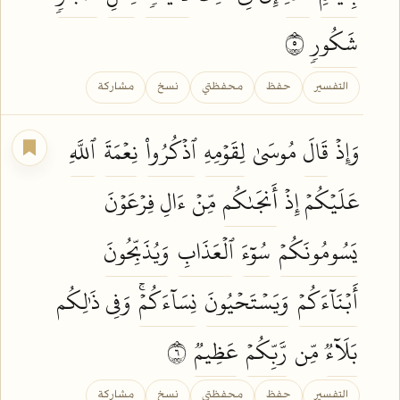
شَكُورٖ
٥
التفسير
حفظ
محفظتي
نسخ
مشاركة
وَإِذۡ
قَالَ
مُوسَىٰ
لِقَوۡمِهِ
ٱذۡكُرُواْ
نِعۡمَةَ
ٱللَّهِ
عَلَيۡكُمۡ إِذۡ
أَنجَىٰكُم
مِّنۡ ءَالِ فِرۡعَوۡنَ
يَسُومُونَكُمۡ
سُوٓءَ
ٱلۡعَذَابِ
وَيُذَبِّحُونَ
أَبۡنَآءَكُمۡ
وَيَسۡتَحۡيُونَ
نِسَآءَكُمۡۚ
وَفِي ذَٰلِكُم
بَلَآءٞ
مِّن
رَّبِّكُمۡ
عَظِيمٞ
٦
التفسير
حفظ
محفظتي
نسخ
مشاركة