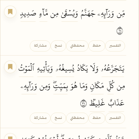
مِّن
وَرَآئِهِۦ
جَهَنَّمُ
وَيُسۡقَىٰ
مِن
مَّآءٖ
صَدِيدٖ
١٦
التفسير
حفظ
محفظتي
نسخ
مشاركة
يَتَجَرَّعُهُۥ
وَلَا يَكَادُ
يُسِيغُهُۥ
وَيَأۡتِيهِ
ٱلۡمَوۡتُ
مِن
كُلِّ
مَكَانٖ
وَمَا هُوَ
بِمَيِّتٖۖ
وَمِن
وَرَآئِهِۦ
عَذَابٌ
غَلِيظٞ
١٧
التفسير
حفظ
محفظتي
نسخ
مشاركة