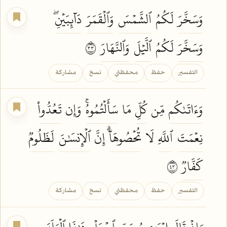
وَسَخَّرَ
لَكُمُ
ٱلشَّمۡسَ
وَٱلۡقَمَرَ
دَآئِبَيۡنِۖ
وَسَخَّرَ
لَكُمُ
ٱلَّيۡلَ
وَٱلنَّهَارَ
٣٣
التفسير
حفظ
محفظتي
نسخ
مشاركة
وَءَاتَىٰكُم
مِّن
كُلِّ
مَا
سَأَلۡتُمُوهُۚ
وَإِن
تَعُدُّواْ
نِعۡمَتَ
ٱللَّهِ
لَا
تُحۡصُوهَآۗ
إِنَّ
ٱلۡإِنسَٰنَ
لَظَلُومٞ
كَفَّارٞ
٣٤
التفسير
حفظ
محفظتي
نسخ
مشاركة