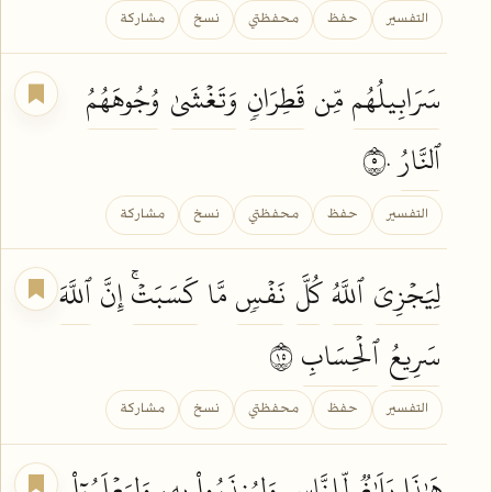
التفسير
حفظ
محفظتي
نسخ
مشاركة
سَرَابِيلُهُم
مِّن
قَطِرَانٖ
وَتَغۡشَىٰ
وُجُوهَهُمُ
ٱلنَّارُ
٥٠
التفسير
حفظ
محفظتي
نسخ
مشاركة
لِيَجۡزِيَ
ٱللَّهُ
كُلَّ
نَفۡسٖ
مَّا
كَسَبَتۡۚ
إِنَّ
ٱللَّهَ
سَرِيعُ
ٱلۡحِسَابِ
٥١
التفسير
حفظ
محفظتي
نسخ
مشاركة
هَٰذَا
بَلَٰغٞ
لِّلنَّاسِ
وَلِيُنذَرُواْ
بِهِۦ
وَلِيَعۡلَمُوٓاْ