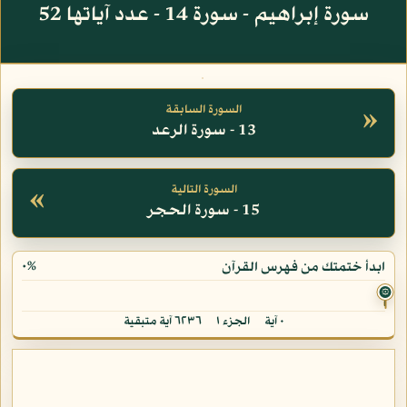
سورة إبراهيم - سورة 14 - عدد آياتها 52
»
السورة السابقة
13 - سورة الرعد
«
السورة التالية
15 - سورة الحجر
٠%
ابدأ ختمتك من فهرس القرآن
۞
٠ آية
الجزء ١
٦٢٣٦ آية متبقية