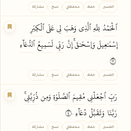
التفسير
حفظ
محفظتي
نسخ
مشاركة
ٱلۡحَمۡدُ
لِلَّهِ
ٱلَّذِي
وَهَبَ
لِي عَلَى
ٱلۡكِبَرِ
إِسۡمَٰعِيلَ وَإِسۡحَٰقَۚ إِنَّ
رَبِّي
لَسَمِيعُ
ٱلدُّعَآءِ
٣٩
التفسير
حفظ
محفظتي
نسخ
مشاركة
رَبِّ
ٱجۡعَلۡنِي
مُقِيمَ
ٱلصَّلَوٰةِ
وَمِن
ذُرِّيَّتِيۚ
رَبَّنَا
وَتَقَبَّلۡ
دُعَآءِ
٤٠
التفسير
حفظ
محفظتي
نسخ
مشاركة