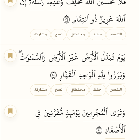
فَلَا
تَحۡسَبَنَّ
ٱللَّهَ
مُخۡلِفَ
وَعۡدِهِۦ
رُسُلَهُۥٓۚ
إِنَّ
ٱللَّهَ
عَزِيزٞ
ذُو
ٱنتِقَامٖ
٤٧
التفسير
حفظ
محفظتي
نسخ
مشاركة
يَوۡمَ
تُبَدَّلُ
ٱلۡأَرۡضُ
غَيۡرَ
ٱلۡأَرۡضِ
وَٱلسَّمَٰوَٰتُۖ
وَبَرَزُواْ
لِلَّهِ
ٱلۡوَٰحِدِ
ٱلۡقَهَّارِ
٤٨
التفسير
حفظ
محفظتي
نسخ
مشاركة
وَتَرَى
ٱلۡمُجۡرِمِينَ
يَوۡمَئِذٖ
مُّقَرَّنِينَ
فِي
ٱلۡأَصۡفَادِ
٤٩