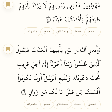
مُهۡطِعِينَ
مُقۡنِعِي
رُءُوسِهِمۡ
لَا
يَرۡتَدُّ
إِلَيۡهِمۡ
طَرۡفُهُمۡۖ
وَأَفۡـِٔدَتُهُمۡ
هَوَآءٞ
٤٣
التفسير
حفظ
محفظتي
نسخ
مشاركة
وَأَنذِرِ
ٱلنَّاسَ
يَوۡمَ
يَأۡتِيهِمُ
ٱلۡعَذَابُ
فَيَقُولُ
ٱلَّذِينَ
ظَلَمُواْ
رَبَّنَآ
أَخِّرۡنَآ
إِلَىٰٓ
أَجَلٖ
قَرِيبٖ
نُّجِبۡ
دَعۡوَتَكَ
وَنَتَّبِعِ
ٱلرُّسُلَۗ
أَوَلَمۡ
تَكُونُوٓاْ
أَقۡسَمۡتُم
مِّن
قَبۡلُ
مَا لَكُم مِّن
زَوَالٖ
٤٤
التفسير
حفظ
محفظتي
نسخ
مشاركة