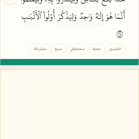
أَنَّمَا هُوَ
إِلَٰهٞ
وَٰحِدٞ
وَلِيَذَّكَّرَ
أُوْلُواْ
ٱلۡأَلۡبَٰبِ
٥٢
التفسير
حفظ
محفظتي
نسخ
مشاركة