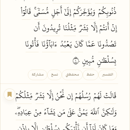
ذُنُوبِكُمۡ
وَيُؤَخِّرَكُمۡ
إِلَىٰٓ
أَجَلٖ
مُّسَمّٗىۚ
قَالُوٓاْ
إِنۡ أَنتُمۡ إِلَّا
بَشَرٞ
مِّثۡلُنَا
تُرِيدُونَ
أَن
تَصُدُّونَا
عَمَّا
كَانَ
يَعۡبُدُ
ءَابَآؤُنَا
فَأۡتُونَا
بِسُلۡطَٰنٖ
مُّبِينٖ
١٠
التفسير
حفظ
محفظتي
نسخ
مشاركة
قَالَتۡ
لَهُمۡ
رُسُلُهُمۡ
إِن نَّحۡنُ إِلَّا
بَشَرٞ
مِّثۡلُكُمۡ
وَلَٰكِنَّ
ٱللَّهَ
يَمُنُّ
عَلَىٰ مَن
يَشَآءُ
مِنۡ
عِبَادِهِۦۖ
وَمَا
كَانَ
لَنَآ أَن
نَّأۡتِيَكُم
بِسُلۡطَٰنٍ
إِلَّا
بِإِذۡنِ