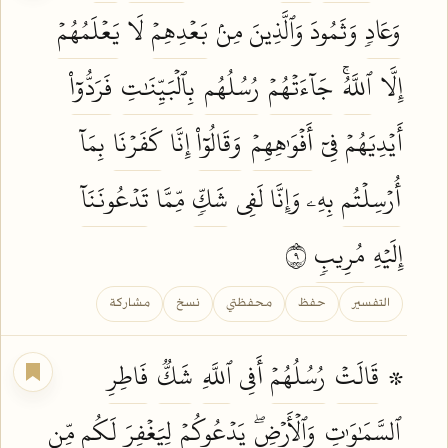
وَعَادٖ
وَثَمُودَ وَٱلَّذِينَ مِنۢ
بَعۡدِهِمۡ
لَا
يَعۡلَمُهُمۡ
إِلَّا
ٱللَّهُۚ
جَآءَتۡهُمۡ
رُسُلُهُم
بِٱلۡبَيِّنَٰتِ
فَرَدُّوٓاْ
أَيۡدِيَهُمۡ فِيٓ
أَفۡوَٰهِهِمۡ
وَقَالُوٓاْ
إِنَّا
كَفَرۡنَا
بِمَآ
أُرۡسِلۡتُم
بِهِۦ وَإِنَّا لَفِي
شَكّٖ
مِّمَّا
تَدۡعُونَنَآ
إِلَيۡهِ
مُرِيبٖ
٩
التفسير
حفظ
محفظتي
نسخ
مشاركة
۞
قَالَتۡ
رُسُلُهُمۡ
أَفِي
ٱللَّهِ
شَكّٞ
فَاطِرِ
ٱلسَّمَٰوَٰتِ
وَٱلۡأَرۡضِۖ
يَدۡعُوكُمۡ
لِيَغۡفِرَ
لَكُم مِّن