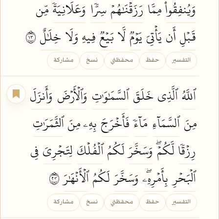
وَيُنفِقُواْ
مِمَّا
رَزَقۡنَٰهُمۡ
سِرّٗا
وَعَلَانِيَةٗ
مِّن
قَبۡلِ
أَن
يَأۡتِيَ
يَوۡمٞ
لَّا
بَيۡعٞ
فِيهِ وَلَا
خِلَٰلٌ
٣١
التفسير
حفظ
محفظتي
نسخ
مشاركة
ٱللَّهُ
ٱلَّذِي
خَلَقَ
ٱلسَّمَٰوَٰتِ
وَٱلۡأَرۡضَ
وَأَنزَلَ
مِنَ
ٱلسَّمَآءِ
مَآءٗ
فَأَخۡرَجَ
بِهِۦ مِنَ
ٱلثَّمَرَٰتِ
رِزۡقٗا
لَّكُمۡۖ
وَسَخَّرَ
لَكُمُ
ٱلۡفُلۡكَ
لِتَجۡرِيَ
فِي
ٱلۡبَحۡرِ
بِأَمۡرِهِۦۖ
وَسَخَّرَ
لَكُمُ
ٱلۡأَنۡهَٰرَ
٣٢
التفسير
حفظ
محفظتي
نسخ
مشاركة