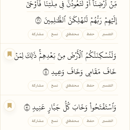
مِّنۡ
أَرۡضِنَآ
أَوۡ
لَتَعُودُنَّ
فِي
مِلَّتِنَاۖ
فَأَوۡحَىٰٓ
إِلَيۡهِمۡ
رَبُّهُمۡ
لَنُهۡلِكَنَّ
ٱلظَّٰلِمِينَ
١٣
التفسير
حفظ
محفظتي
نسخ
مشاركة
وَلَنُسۡكِنَنَّكُمُ
ٱلۡأَرۡضَ
مِنۢ
بَعۡدِهِمۡۚ
ذَٰلِكَ لِمَنۡ
خَافَ
مَقَامِي
وَخَافَ
وَعِيدِ
١٤
التفسير
حفظ
محفظتي
نسخ
مشاركة
وَٱسۡتَفۡتَحُواْ
وَخَابَ
كُلُّ
جَبَّارٍ
عَنِيدٖ
١٥
التفسير
حفظ
محفظتي
نسخ
مشاركة