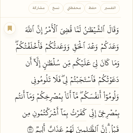
التفسير
حفظ
محفظتي
نسخ
مشاركة
وَقَالَ
ٱلشَّيۡطَٰنُ
لَمَّا
قُضِيَ
ٱلۡأَمۡرُ
إِنَّ
ٱللَّهَ
وَعَدَكُمۡ
وَعۡدَ
ٱلۡحَقِّ
وَوَعَدتُّكُمۡ
فَأَخۡلَفۡتُكُمۡۖ
وَمَا
كَانَ
لِيَ عَلَيۡكُم مِّن
سُلۡطَٰنٍ
إِلَّآ أَن
دَعَوۡتُكُمۡ
فَٱسۡتَجَبۡتُمۡ
لِيۖ فَلَا
تَلُومُونِي
وَلُومُوٓاْ
أَنفُسَكُمۖ
مَّآ أَنَا۠ بِمُصۡرِخِكُمۡ وَمَآ أَنتُم
بِمُصۡرِخِيَّ إِنِّي
كَفَرۡتُ
بِمَآ
أَشۡرَكۡتُمُونِ
مِن
قَبۡلُۗ
إِنَّ
ٱلظَّٰلِمِينَ
لَهُمۡ
عَذَابٌ
أَلِيمٞ
٢٢