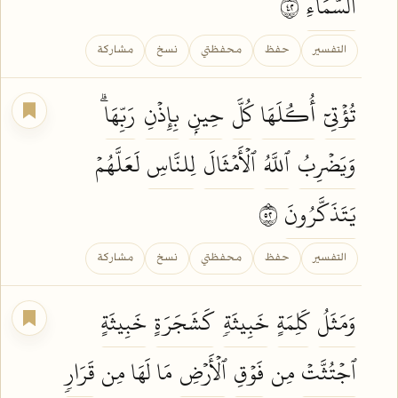
ٱلسَّمَآءِ
٢٤
التفسير
حفظ
محفظتي
نسخ
مشاركة
تُؤۡتِيٓ
أُكُلَهَا
كُلَّ
حِينِۭ
بِإِذۡنِ
رَبِّهَاۗ
وَيَضۡرِبُ
ٱللَّهُ
ٱلۡأَمۡثَالَ
لِلنَّاسِ
لَعَلَّهُمۡ
يَتَذَكَّرُونَ
٢٥
التفسير
حفظ
محفظتي
نسخ
مشاركة
وَمَثَلُ
كَلِمَةٍ
خَبِيثَةٖ
كَشَجَرَةٍ
خَبِيثَةٍ
ٱجۡتُثَّتۡ
مِن
فَوۡقِ
ٱلۡأَرۡضِ
مَا لَهَا مِن
قَرَارٖ