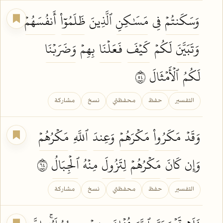
وَسَكَنتُمۡ
فِي
مَسَٰكِنِ
ٱلَّذِينَ
ظَلَمُوٓاْ
أَنفُسَهُمۡ
وَتَبَيَّنَ
لَكُمۡ
كَيۡفَ
فَعَلۡنَا
بِهِمۡ
وَضَرَبۡنَا
لَكُمُ
ٱلۡأَمۡثَالَ
٤٥
التفسير
حفظ
محفظتي
نسخ
مشاركة
وَقَدۡ
مَكَرُواْ
مَكۡرَهُمۡ
وَعِندَ
ٱللَّهِ
مَكۡرُهُمۡ
وَإِن
كَانَ
مَكۡرُهُمۡ
لِتَزُولَ
مِنۡهُ
ٱلۡجِبَالُ
٤٦
التفسير
حفظ
محفظتي
نسخ
مشاركة