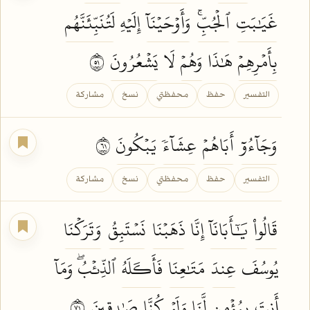
غَيَٰبَتِ
ٱلۡجُبِّۚ
وَأَوۡحَيۡنَآ
إِلَيۡهِ
لَتُنَبِّئَنَّهُم
بِأَمۡرِهِمۡ
هَٰذَا
وَهُمۡ
لَا
يَشۡعُرُونَ
١٥
التفسير
حفظ
محفظتي
نسخ
مشاركة
وَجَآءُوٓ
أَبَاهُمۡ
عِشَآءٗ
يَبۡكُونَ
١٦
التفسير
حفظ
محفظتي
نسخ
مشاركة
قَالُواْ
يَٰٓأَبَانَآ
إِنَّا
ذَهَبۡنَا
نَسۡتَبِقُ
وَتَرَكۡنَا
يُوسُفَ
عِندَ
مَتَٰعِنَا
فَأَكَلَهُ
ٱلذِّئۡبُۖ وَمَآ
أَنتَ
بِمُؤۡمِنٖ
لَّنَا وَلَوۡ
كُنَّا
صَٰدِقِينَ
١٧