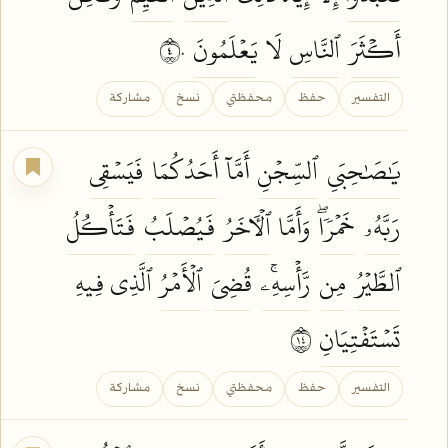
أَكۡثَرَ
ٱلنَّاسِ
لَا
يَعۡلَمُونَ
٤٠
التفسير
حفظ
محفظتي
نسخ
مشاركة
يَٰصَٰحِبَيِ
ٱلسِّجۡنِ
أَمَّآ
أَحَدُكُمَا
فَيَسۡقِي
رَبَّهُۥ
خَمۡرٗاۖ
وَأَمَّا
ٱلۡأٓخَرُ
فَيُصۡلَبُ
فَتَأۡكُلُ
ٱلطَّيۡرُ
مِن
رَّأۡسِهِۦۚ
قُضِيَ
ٱلۡأَمۡرُ
ٱلَّذِي فِيهِ
تَسۡتَفۡتِيَانِ
٤١
التفسير
حفظ
محفظتي
نسخ
مشاركة