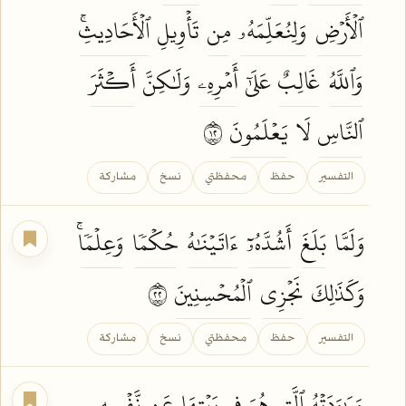
ٱلۡأَرۡضِ
وَلِنُعَلِّمَهُۥ
مِن
تَأۡوِيلِ
ٱلۡأَحَادِيثِۚ
وَٱللَّهُ
غَالِبٌ
عَلَىٰٓ
أَمۡرِهِۦ
وَلَٰكِنَّ
أَكۡثَرَ
ٱلنَّاسِ
لَا
يَعۡلَمُونَ
٢١
التفسير
حفظ
محفظتي
نسخ
مشاركة
وَلَمَّا
بَلَغَ
أَشُدَّهُۥٓ
ءَاتَيۡنَٰهُ
حُكۡمٗا
وَعِلۡمٗاۚ
وَكَذَٰلِكَ
نَجۡزِي
ٱلۡمُحۡسِنِينَ
٢٢
التفسير
حفظ
محفظتي
نسخ
مشاركة
وَرَٰوَدَتۡهُ
ٱلَّتِي هُوَ فِي
بَيۡتِهَا
عَن
نَّفۡسِهِۦ