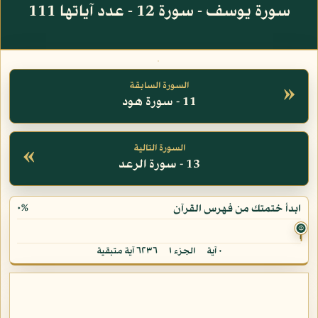
سورة يوسف - سورة 12 - عدد آياتها 111
»
السورة السابقة
11 - سورة هود
«
السورة التالية
13 - سورة الرعد
٠%
ابدأ ختمتك من فهرس القرآن
۞
٠ آية
الجزء ١
٦٢٣٦ آية متبقية