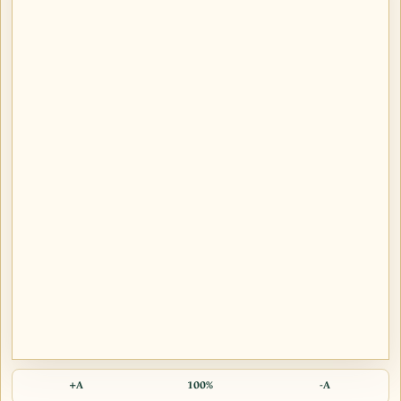
A+
100%
A-