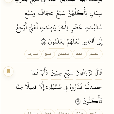
سِمَانٖ
يَأۡكُلُهُنَّ
سَبۡعٌ
عِجَافٞ
وَسَبۡعِ
سُنۢبُلَٰتٍ
خُضۡرٖ
وَأُخَرَ
يَابِسَٰتٖ
لَّعَلِّيٓ
أَرۡجِعُ
إِلَى
ٱلنَّاسِ
لَعَلَّهُمۡ
يَعۡلَمُونَ
٤٦
التفسير
حفظ
محفظتي
نسخ
مشاركة
قَالَ
تَزۡرَعُونَ
سَبۡعَ
سِنِينَ
دَأَبٗا
فَمَا
حَصَدتُّمۡ
فَذَرُوهُ
فِي سُنۢبُلِهِۦٓ إِلَّا
قَلِيلٗا
مِّمَّا
تَأۡكُلُونَ
٤٧
التفسير
حفظ
محفظتي
نسخ
مشاركة