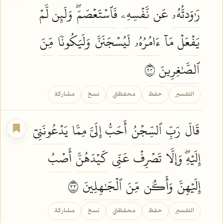
رَٰوَدتُّهُۥ
عَن
نَّفۡسِهِۦ
فَٱسۡتَعۡصَمَۖ
وَلَئِن لَّمۡ
يَفۡعَلۡ
مَآ
ءَامُرُهُۥ
لَيُسۡجَنَنَّ
وَلَيَكُونٗا
مِّنَ
ٱلصَّٰغِرِينَ
٣٢
التفسير
حفظ
محفظتي
نسخ
مشاركة
قَالَ
رَبِّ
ٱلسِّجۡنُ
أَحَبُّ
إِلَيَّ مِمَّا
يَدۡعُونَنِيٓ
إِلَيۡهِۖ وَإِلَّا
تَصۡرِفۡ
عَنِّي
كَيۡدَهُنَّ
أَصۡبُ
إِلَيۡهِنَّ
وَأَكُن
مِّنَ
ٱلۡجَٰهِلِينَ
٣٣
التفسير
حفظ
محفظتي
نسخ
مشاركة