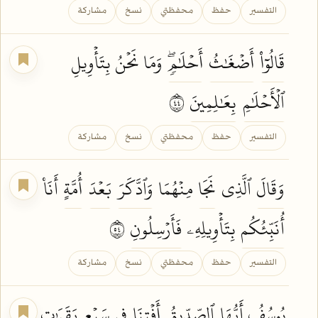
التفسير
حفظ
محفظتي
نسخ
مشاركة
قَالُوٓاْ
أَضۡغَٰثُ
أَحۡلَٰمٖۖ
وَمَا نَحۡنُ بِتَأۡوِيلِ
ٱلۡأَحۡلَٰمِ
بِعَٰلِمِينَ
٤٤
التفسير
حفظ
محفظتي
نسخ
مشاركة
وَقَالَ
ٱلَّذِي
نَجَا
مِنۡهُمَا
وَٱدَّكَرَ
بَعۡدَ
أُمَّةٍ
أَنَا۠
أُنَبِّئُكُم
بِتَأۡوِيلِهِۦ
فَأَرۡسِلُونِ
٤٥
التفسير
حفظ
محفظتي
نسخ
مشاركة
يُوسُفُ أَيُّهَا
ٱلصِّدِّيقُ
أَفۡتِنَا
فِي
سَبۡعِ
بَقَرَٰتٖ