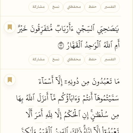
التفسير
حفظ
محفظتي
نسخ
مشاركة
يَٰصَٰحِبَيِ
ٱلسِّجۡنِ
ءَأَرۡبَابٞ
مُّتَفَرِّقُونَ
خَيۡرٌ
أَمِ
ٱللَّهُ
ٱلۡوَٰحِدُ
ٱلۡقَهَّارُ
٣٩
التفسير
حفظ
محفظتي
نسخ
مشاركة
مَا
تَعۡبُدُونَ
مِن
دُونِهِۦٓ
إِلَّآ
أَسۡمَآءٗ
سَمَّيۡتُمُوهَآ
أَنتُمۡ
وَءَابَآؤُكُم
مَّآ
أَنزَلَ
ٱللَّهُ
بِهَا
مِن
سُلۡطَٰنٍۚ
إِنِ
ٱلۡحُكۡمُ
إِلَّا
لِلَّهِ
أَمَرَ
أَلَّا
تَعۡبُدُوٓاْ
إِلَّآ إِيَّاهُۚ ذَٰلِكَ
ٱلدِّينُ
ٱلۡقَيِّمُ
وَلَٰكِنَّ