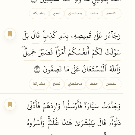
التفسير
حفظ
محفظتي
نسخ
مشاركة
وَجَآءُو
عَلَىٰ
قَمِيصِهِۦ
بِدَمٖ
كَذِبٖۚ
قَالَ
بَلۡ
سَوَّلَتۡ
لَكُمۡ
أَنفُسُكُمۡ
أَمۡرٗاۖ
فَصَبۡرٞ
جَمِيلٞۖ
وَٱللَّهُ
ٱلۡمُسۡتَعَانُ
عَلَىٰ مَا
تَصِفُونَ
١٨
التفسير
حفظ
محفظتي
نسخ
مشاركة
وَجَآءَتۡ
سَيَّارَةٞ
فَأَرۡسَلُواْ
وَارِدَهُمۡ
فَأَدۡلَىٰ
دَلۡوَهُۥۖ
قَالَ
يَٰبُشۡرَىٰ
هَٰذَا
غُلَٰمٞۚ
وَأَسَرُّوهُ