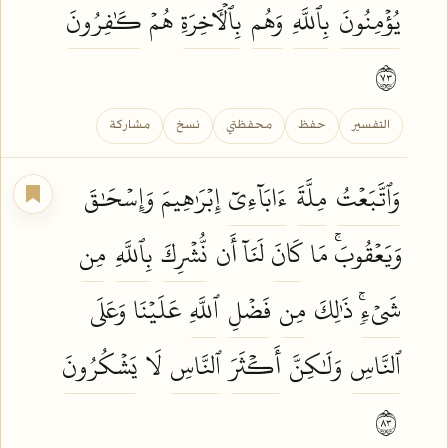
يُؤۡمِنُونَ
بِٱللَّهِ
وَهُم
بِٱلۡأٓخِرَةِ
هُمۡ
كَٰفِرُونَ
٣٧
التفسير
حفظ
محفظتي
نسخ
مشاركة
وَٱتَّبَعۡتُ
مِلَّةَ
ءَابَآءِيٓ
إِبۡرَٰهِيمَ وَإِسۡحَٰقَ
وَيَعۡقُوبَۚ مَا
كَانَ
لَنَآ أَن
نُّشۡرِكَ
بِٱللَّهِ
مِن
شَيۡءٖۚ
ذَٰلِكَ
مِن
فَضۡلِ
ٱللَّهِ
عَلَيۡنَا وَعَلَى
ٱلنَّاسِ
وَلَٰكِنَّ
أَكۡثَرَ
ٱلنَّاسِ
لَا
يَشۡكُرُونَ
٣٨