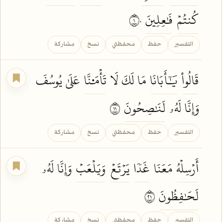
كُنتُمۡ
فَٰعِلِينَ
١٠
التفسير
حفظ
محفظتي
نسخ
مشاركة
قَالُواْ
يَٰٓأَبَانَا
مَا لَكَ لَا
تَأۡمَ۬نَّا
عَلَىٰ يُوسُفَ
وَإِنَّا لَهُۥ
لَنَٰصِحُونَ
١١
التفسير
حفظ
محفظتي
نسخ
مشاركة
أَرۡسِلۡهُ
مَعَنَا
غَدٗا
يَرۡتَعۡ
وَيَلۡعَبۡ
وَإِنَّا لَهُۥ
لَحَٰفِظُونَ
١٢
التفسير
حفظ
محفظتي
نسخ
مشاركة