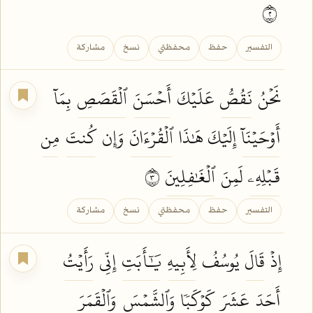
٢
التفسير
حفظ
محفظتي
نسخ
مشاركة
نَحۡنُ
نَقُصُّ
عَلَيۡكَ
أَحۡسَنَ
ٱلۡقَصَصِ
بِمَآ
أَوۡحَيۡنَآ
إِلَيۡكَ هَٰذَا
ٱلۡقُرۡءَانَ
وَإِن
كُنتَ
مِن
قَبۡلِهِۦ
لَمِنَ
ٱلۡغَٰفِلِينَ
٣
التفسير
حفظ
محفظتي
نسخ
مشاركة
إِذۡ
قَالَ
يُوسُفُ
لِأَبِيهِ
يَٰٓأَبَتِ
إِنِّي
رَأَيۡتُ
أَحَدَ
عَشَرَ
كَوۡكَبٗا
وَٱلشَّمۡسَ
وَٱلۡقَمَرَ