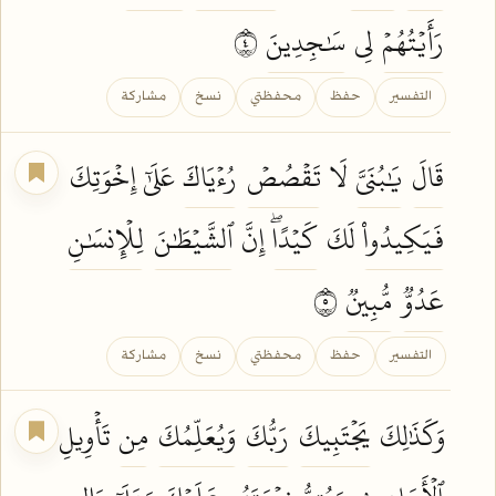
رَأَيۡتُهُمۡ
لِي
سَٰجِدِينَ
٤
التفسير
حفظ
محفظتي
نسخ
مشاركة
قَالَ
يَٰبُنَيَّ
لَا
تَقۡصُصۡ
رُءۡيَاكَ
عَلَىٰٓ إِخۡوَتِكَ
فَيَكِيدُواْ
لَكَ
كَيۡدًاۖ
إِنَّ
ٱلشَّيۡطَٰنَ
لِلۡإِنسَٰنِ
عَدُوّٞ
مُّبِينٞ
٥
التفسير
حفظ
محفظتي
نسخ
مشاركة
وَكَذَٰلِكَ
يَجۡتَبِيكَ
رَبُّكَ
وَيُعَلِّمُكَ
مِن
تَأۡوِيلِ