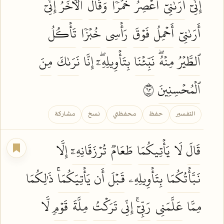
إِنِّيٓ
أَرَىٰنِيٓ
أَعۡصِرُ
خَمۡرٗاۖ
وَقَالَ
ٱلۡأٓخَرُ
إِنِّيٓ
أَرَىٰنِيٓ
أَحۡمِلُ
فَوۡقَ
رَأۡسِي
خُبۡزٗا
تَأۡكُلُ
ٱلطَّيۡرُ
مِنۡهُۖ
نَبِّئۡنَا
بِتَأۡوِيلِهِۦٓۖ إِنَّا
نَرَىٰكَ
مِنَ
ٱلۡمُحۡسِنِينَ
٣٦
التفسير
حفظ
محفظتي
نسخ
مشاركة
قَالَ
لَا
يَأۡتِيكُمَا
طَعَامٞ
تُرۡزَقَانِهِۦٓ
إِلَّا
نَبَّأۡتُكُمَا
بِتَأۡوِيلِهِۦ
قَبۡلَ
أَن
يَأۡتِيَكُمَاۚ
ذَٰلِكُمَا
مِمَّا
عَلَّمَنِي
رَبِّيٓۚ
إِنِّي
تَرَكۡتُ
مِلَّةَ
قَوۡمٖ
لَّا