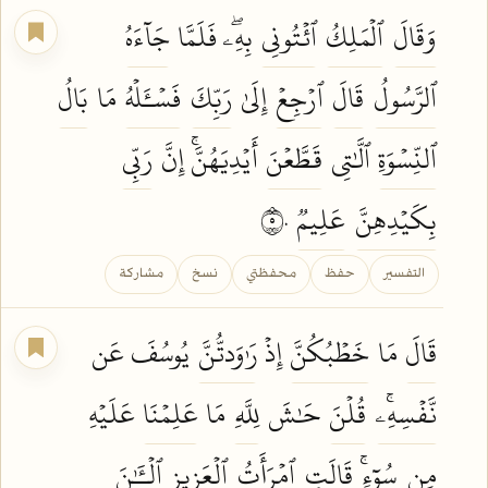
وَقَالَ
ٱلۡمَلِكُ
ٱئۡتُونِي
بِهِۦۖ فَلَمَّا
جَآءَهُ
ٱلرَّسُولُ
قَالَ
ٱرۡجِعۡ
إِلَىٰ
رَبِّكَ
فَسۡـَٔلۡهُ
مَا
بَالُ
ٱلنِّسۡوَةِ
ٱلَّٰتِي
قَطَّعۡنَ
أَيۡدِيَهُنَّۚ إِنَّ
رَبِّي
بِكَيۡدِهِنَّ
عَلِيمٞ
٥٠
التفسير
حفظ
محفظتي
نسخ
مشاركة
قَالَ
مَا
خَطۡبُكُنَّ
إِذۡ
رَٰوَدتُّنَّ
يُوسُفَ عَن
نَّفۡسِهِۦۚ
قُلۡنَ
حَٰشَ
لِلَّهِ
مَا
عَلِمۡنَا
عَلَيۡهِ
مِن
سُوٓءٖۚ
قَالَتِ
ٱمۡرَأَتُ
ٱلۡعَزِيزِ
ٱلۡـَٰٔنَ