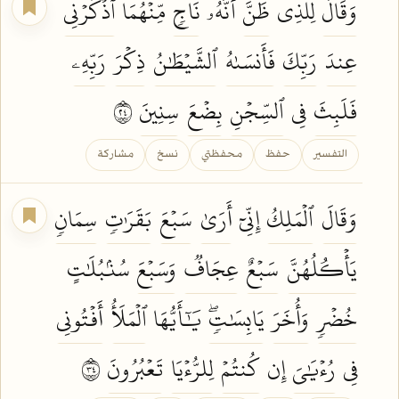
وَقَالَ
لِلَّذِي
ظَنَّ
أَنَّهُۥ
نَاجٖ
مِّنۡهُمَا
ٱذۡكُرۡنِي
عِندَ
رَبِّكَ
فَأَنسَىٰهُ
ٱلشَّيۡطَٰنُ
ذِكۡرَ
رَبِّهِۦ
فَلَبِثَ
فِي
ٱلسِّجۡنِ
بِضۡعَ
سِنِينَ
٤٢
التفسير
حفظ
محفظتي
نسخ
مشاركة
وَقَالَ
ٱلۡمَلِكُ
إِنِّيٓ
أَرَىٰ
سَبۡعَ
بَقَرَٰتٖ
سِمَانٖ
يَأۡكُلُهُنَّ
سَبۡعٌ
عِجَافٞ
وَسَبۡعَ
سُنۢبُلَٰتٍ
خُضۡرٖ
وَأُخَرَ
يَابِسَٰتٖۖ
يَٰٓأَيُّهَا
ٱلۡمَلَأُ
أَفۡتُونِي
فِي
رُءۡيَٰيَ
إِن
كُنتُمۡ
لِلرُّءۡيَا
تَعۡبُرُونَ
٤٣