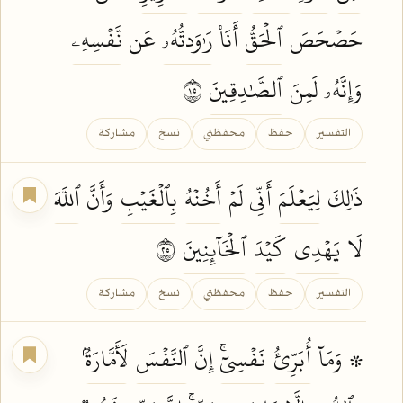
حَصۡحَصَ
ٱلۡحَقُّ
أَنَا۠
رَٰوَدتُّهُۥ
عَن
نَّفۡسِهِۦ
وَإِنَّهُۥ لَمِنَ
ٱلصَّٰدِقِينَ
٥١
التفسير
حفظ
محفظتي
نسخ
مشاركة
ذَٰلِكَ
لِيَعۡلَمَ
أَنِّي لَمۡ
أَخُنۡهُ
بِٱلۡغَيۡبِ
وَأَنَّ
ٱللَّهَ
لَا
يَهۡدِي
كَيۡدَ
ٱلۡخَآئِنِينَ
٥٢
التفسير
حفظ
محفظتي
نسخ
مشاركة
۞ وَمَآ
أُبَرِّئُ
نَفۡسِيٓۚ
إِنَّ
ٱلنَّفۡسَ
لَأَمَّارَةُۢ