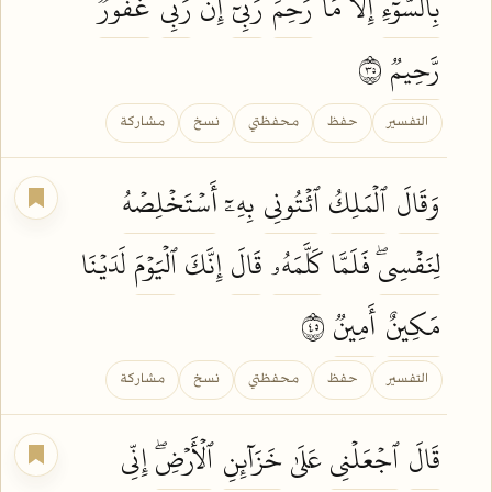
بِٱلسُّوٓءِ
إِلَّا مَا
رَحِمَ
رَبِّيٓۚ
إِنَّ
رَبِّي
غَفُورٞ
رَّحِيمٞ
٥٣
التفسير
حفظ
محفظتي
نسخ
مشاركة
وَقَالَ
ٱلۡمَلِكُ
ٱئۡتُونِي
بِهِۦٓ
أَسۡتَخۡلِصۡهُ
لِنَفۡسِيۖ
فَلَمَّا
كَلَّمَهُۥ
قَالَ
إِنَّكَ
ٱلۡيَوۡمَ
لَدَيۡنَا
مَكِينٌ
أَمِينٞ
٥٤
التفسير
حفظ
محفظتي
نسخ
مشاركة
قَالَ
ٱجۡعَلۡنِي
عَلَىٰ
خَزَآئِنِ
ٱلۡأَرۡضِۖ
إِنِّي