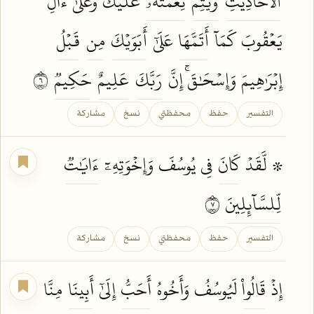
ٱلۡأَحَادِيثِ
وَيُتِمُّ
نِعۡمَتَهُۥ
عَلَيۡكَ وَعَلَىٰٓ ءَالِ
يَعۡقُوبَ كَمَآ
أَتَمَّهَا
عَلَىٰٓ
أَبَوَيۡكَ
مِن
قَبۡلُ
إِبۡرَٰهِيمَ وَإِسۡحَٰقَۚ إِنَّ
رَبَّكَ
عَلِيمٌ
حَكِيمٞ
٦
التفسير
حفظ
محفظتي
نسخ
مشاركة
۞ لَّقَدۡ
كَانَ
فِي يُوسُفَ وَإِخۡوَتِهِۦٓ
ءَايَٰتٞ
لِّلسَّآئِلِينَ
٧
التفسير
حفظ
محفظتي
نسخ
مشاركة
إِذۡ
قَالُواْ
لَيُوسُفُ وَأَخُوهُ
أَحَبُّ
إِلَىٰٓ
أَبِينَا
مِنَّا