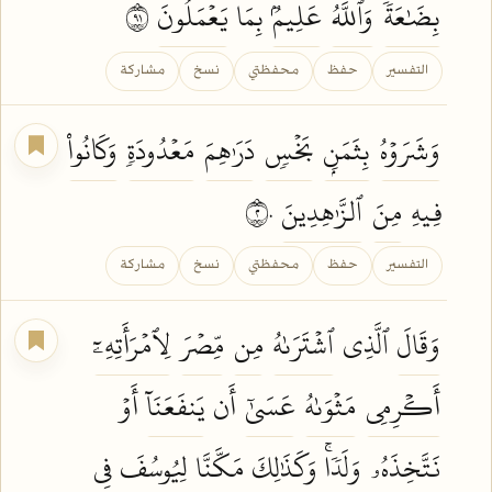
بِضَٰعَةٗۚ
وَٱللَّهُ
عَلِيمُۢ
بِمَا
يَعۡمَلُونَ
١٩
التفسير
حفظ
محفظتي
نسخ
مشاركة
وَشَرَوۡهُ
بِثَمَنِۭ
بَخۡسٖ
دَرَٰهِمَ
مَعۡدُودَةٖ
وَكَانُواْ
فِيهِ
مِنَ
ٱلزَّٰهِدِينَ
٢٠
التفسير
حفظ
محفظتي
نسخ
مشاركة
وَقَالَ
ٱلَّذِي
ٱشۡتَرَىٰهُ
مِن
مِّصۡرَ
لِٱمۡرَأَتِهِۦٓ
أَكۡرِمِي
مَثۡوَىٰهُ
عَسَىٰٓ
أَن
يَنفَعَنَآ
أَوۡ
نَتَّخِذَهُۥ
وَلَدٗاۚ
وَكَذَٰلِكَ
مَكَّنَّا
لِيُوسُفَ فِي