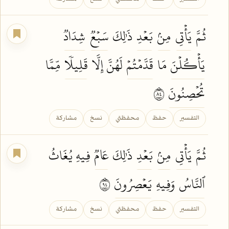
ثُمَّ
يَأۡتِي
مِنۢ
بَعۡدِ
ذَٰلِكَ
سَبۡعٞ
شِدَادٞ
يَأۡكُلۡنَ
مَا
قَدَّمۡتُمۡ
لَهُنَّ إِلَّا
قَلِيلٗا
مِّمَّا
تُحۡصِنُونَ
٤٨
التفسير
حفظ
محفظتي
نسخ
مشاركة
ثُمَّ
يَأۡتِي
مِنۢ
بَعۡدِ
ذَٰلِكَ
عَامٞ
فِيهِ يُغَاثُ
ٱلنَّاسُ
وَفِيهِ
يَعۡصِرُونَ
٤٩
التفسير
حفظ
محفظتي
نسخ
مشاركة