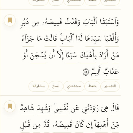
التفسير
حفظ
محفظتي
نسخ
مشاركة
وَٱسۡتَبَقَا
ٱلۡبَابَ
وَقَدَّتۡ
قَمِيصَهُۥ
مِن
دُبُرٖ
وَأَلۡفَيَا
سَيِّدَهَا
لَدَا
ٱلۡبَابِۚ
قَالَتۡ
مَا
جَزَآءُ
مَنۡ
أَرَادَ
بِأَهۡلِكَ
سُوٓءًا
إِلَّآ أَن
يُسۡجَنَ
أَوۡ
عَذَابٌ
أَلِيمٞ
٢٥
التفسير
حفظ
محفظتي
نسخ
مشاركة
قَالَ
هِيَ
رَٰوَدَتۡنِي
عَن
نَّفۡسِيۚ
وَشَهِدَ
شَاهِدٞ
مِّنۡ
أَهۡلِهَآ
إِن
كَانَ
قَمِيصُهُۥ
قُدَّ
مِن
قُبُلٖ