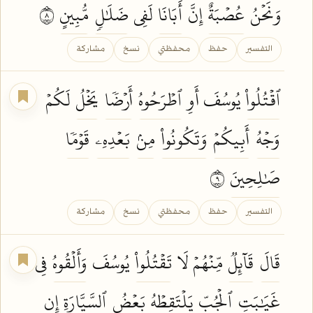
وَنَحۡنُ
عُصۡبَةٌ
إِنَّ
أَبَانَا
لَفِي
ضَلَٰلٖ
مُّبِينٍ
٨
التفسير
حفظ
محفظتي
نسخ
مشاركة
ٱقۡتُلُواْ
يُوسُفَ أَوِ
ٱطۡرَحُوهُ
أَرۡضٗا
يَخۡلُ
لَكُمۡ
وَجۡهُ
أَبِيكُمۡ
وَتَكُونُواْ
مِنۢ
بَعۡدِهِۦ
قَوۡمٗا
صَٰلِحِينَ
٩
التفسير
حفظ
محفظتي
نسخ
مشاركة
قَالَ
قَآئِلٞ
مِّنۡهُمۡ لَا
تَقۡتُلُواْ
يُوسُفَ
وَأَلۡقُوهُ
فِي
غَيَٰبَتِ
ٱلۡجُبِّ
يَلۡتَقِطۡهُ
بَعۡضُ
ٱلسَّيَّارَةِ
إِن