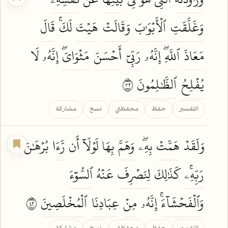
وَغَلَّقَتِ
ٱلۡأَبۡوَٰبَ
وَقَالَتۡ
هَيۡتَ
لَكَۚ
قَالَ
مَعَاذَ
ٱللَّهِۖ
إِنَّهُۥ
رَبِّيٓ
أَحۡسَنَ
مَثۡوَايَۖ
إِنَّهُۥ لَا
يُفۡلِحُ
ٱلظَّٰلِمُونَ
٢٣
التفسير
حفظ
محفظتي
نسخ
مشاركة
وَلَقَدۡ
هَمَّتۡ
بِهِۦۖ
وَهَمَّ
بِهَا لَوۡلَآ أَن
رَّءَا
بُرۡهَٰنَ
رَبِّهِۦۚ
كَذَٰلِكَ
لِنَصۡرِفَ
عَنۡهُ
ٱلسُّوٓءَ
وَٱلۡفَحۡشَآءَۚ
إِنَّهُۥ
مِنۡ
عِبَادِنَا
ٱلۡمُخۡلَصِينَ
٢٤