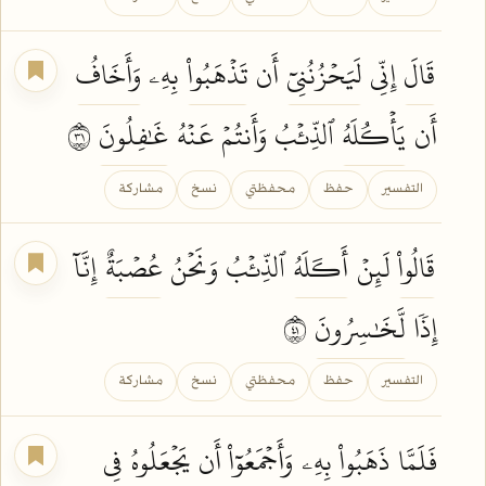
قَالَ
إِنِّي
لَيَحۡزُنُنِيٓ
أَن
تَذۡهَبُواْ
بِهِۦ
وَأَخَافُ
أَن
يَأۡكُلَهُ
ٱلذِّئۡبُ وَأَنتُمۡ عَنۡهُ
غَٰفِلُونَ
١٣
التفسير
حفظ
محفظتي
نسخ
مشاركة
قَالُواْ
لَئِنۡ
أَكَلَهُ
ٱلذِّئۡبُ وَنَحۡنُ
عُصۡبَةٌ
إِنَّآ
إِذٗا
لَّخَٰسِرُونَ
١٤
التفسير
حفظ
محفظتي
نسخ
مشاركة
فَلَمَّا
ذَهَبُواْ
بِهِۦ
وَأَجۡمَعُوٓاْ
أَن
يَجۡعَلُوهُ
فِي