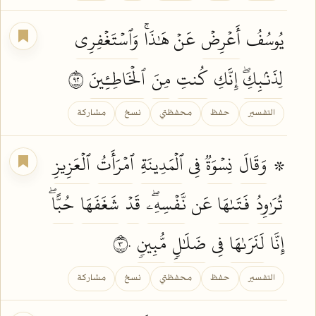
يُوسُفُ
أَعۡرِضۡ
عَنۡ هَٰذَاۚ
وَٱسۡتَغۡفِرِي
لِذَنۢبِكِۖ
إِنَّكِ
كُنتِ
مِنَ
ٱلۡخَاطِـِٔينَ
٢٩
التفسير
حفظ
محفظتي
نسخ
مشاركة
۞
وَقَالَ
نِسۡوَةٞ
فِي
ٱلۡمَدِينَةِ
ٱمۡرَأَتُ
ٱلۡعَزِيزِ
تُرَٰوِدُ
فَتَىٰهَا
عَن
نَّفۡسِهِۦۖ
قَدۡ
شَغَفَهَا
حُبًّاۖ
إِنَّا
لَنَرَىٰهَا
فِي
ضَلَٰلٖ
مُّبِينٖ
٣٠
التفسير
حفظ
محفظتي
نسخ
مشاركة