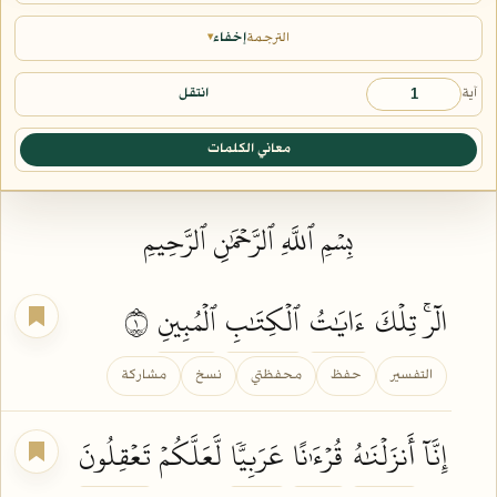
الترجمة
إخفاء
▾
آية
انتقل
معاني الكلمات
بِسۡمِ ٱللَّهِ ٱلرَّحۡمَٰنِ ٱلرَّحِيمِ
الٓرۚ تِلۡكَ
ءَايَٰتُ
ٱلۡكِتَٰبِ
ٱلۡمُبِينِ
١
التفسير
حفظ
محفظتي
نسخ
مشاركة
إِنَّآ
أَنزَلۡنَٰهُ
قُرۡءَٰنًا
عَرَبِيّٗا
لَّعَلَّكُمۡ
تَعۡقِلُونَ