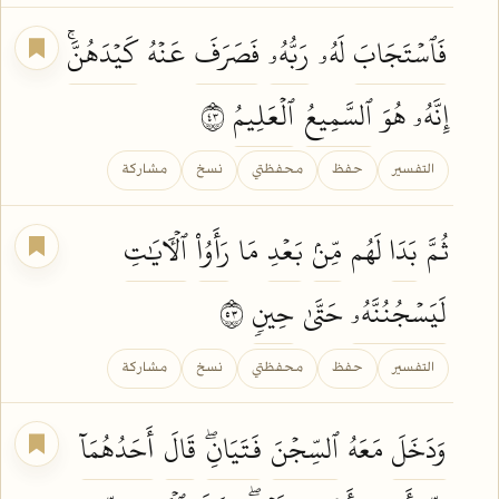
فَٱسۡتَجَابَ
لَهُۥ
رَبُّهُۥ
فَصَرَفَ
عَنۡهُ
كَيۡدَهُنَّۚ
إِنَّهُۥ هُوَ
ٱلسَّمِيعُ
ٱلۡعَلِيمُ
٣٤
التفسير
حفظ
محفظتي
نسخ
مشاركة
ثُمَّ
بَدَا
لَهُم
مِّنۢ
بَعۡدِ
مَا
رَأَوُاْ
ٱلۡأٓيَٰتِ
لَيَسۡجُنُنَّهُۥ
حَتَّىٰ
حِينٖ
٣٥
التفسير
حفظ
محفظتي
نسخ
مشاركة
وَدَخَلَ
مَعَهُ
ٱلسِّجۡنَ
فَتَيَانِۖ
قَالَ
أَحَدُهُمَآ