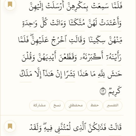
فَلَمَّا
سَمِعَتۡ
بِمَكۡرِهِنَّ
أَرۡسَلَتۡ
إِلَيۡهِنَّ
وَأَعۡتَدَتۡ
لَهُنَّ
مُتَّكَـٔٗا
وَءَاتَتۡ
كُلَّ
وَٰحِدَةٖ
مِّنۡهُنَّ
سِكِّينٗا
وَقَالَتِ
ٱخۡرُجۡ
عَلَيۡهِنَّۖ فَلَمَّا
رَأَيۡنَهُۥٓ
أَكۡبَرۡنَهُۥ
وَقَطَّعۡنَ
أَيۡدِيَهُنَّ
وَقُلۡنَ
حَٰشَ
لِلَّهِ
مَا هَٰذَا
بَشَرًا
إِنۡ هَٰذَآ إِلَّا
مَلَكٞ
كَرِيمٞ
٣١
التفسير
حفظ
محفظتي
نسخ
مشاركة
قَالَتۡ
فَذَٰلِكُنَّ ٱلَّذِي
لُمۡتُنَّنِي
فِيهِۖ وَلَقَدۡ