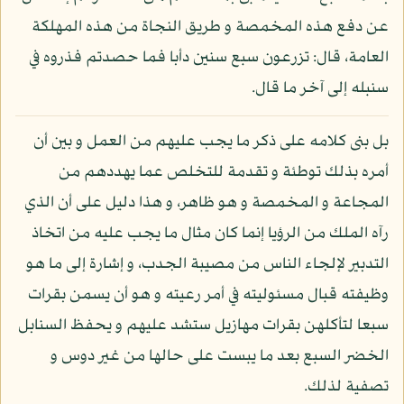
عن دفع هذه المخمصة و طريق النجاة من هذه المهلكة
العامة، قال: تزرعون سبع سنين دأبا فما حصدتم فذروه في
سنبله إلى آخر ما قال.
بل بنى كلامه على ذكر ما يجب عليهم من العمل و بين أن
أمره بذلك توطئة و تقدمة للتخلص عما يهددهم من
المجاعة و المخمصة و هو ظاهر، و هذا دليل على أن الذي
رآه الملك من الرؤيا إنما كان مثال ما يجب عليه من اتخاذ
التدبير لإلجاء الناس من مصيبة الجدب، و إشارة إلى ما هو
وظيفته قبال مسئوليته في أمر رعيته و هو أن يسمن بقرات
سبعا لتأكلهن بقرات مهازيل ستشد عليهم و يحفظ السنابل
الخضر السبع بعد ما يبست على حالها من غير دوس و
تصفية لذلك.