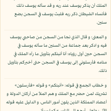
الملك أن يذكر يوسف عند ربه و قد سأله يوسف ذلك
فأنساه الشيطان ذكر ربه فلبث يوسف في السجن بضع
سنين.
و المعنى: و قال الذي نجا من السجن من صاحبي يوسف
فيه و ادكر بعد جماعة من السنين ما سأله يوسف في
السجن حين أول رؤياه: أنا أنبئكم بتأويل ما رآه الملك في
منامه فأرسلوني إلى يوسف في السجن حتى أخبركم بتأويل
ذلك.
و خطاب الجمع في قوله: «أنبئكم» و قوله «فأرسلون»
تشريك لمن حضر مع الملك و هم الملأ من أركان الدولة و
أعضاد المملكة الذين يلون أمور الناس، و الدليل عليه قوله
الآتي: «لعلي أرجع إلى الناس» كما سيأتي.