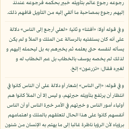
رجوعه رجوع عالم بتأويله خبير بحكمه فرجوعه عندئذ
إليهم رجوع بمصاحبة ما ألقي إليه من التأويل فافهم ذلك.
و في قوله أولا: «أفتنا» و ثانيا: «لعلي أرجع إلى الناس» دلالة
على أنه كان يستفتيه بالرسالة عن الملك و الملأ و لم يكن
يسأله لنفسه حتى يعلمه ثم يخبرهم به بل ليحمله إليهم و
لذلك لم يخصه يوسف بالخطاب بل عم الخطاب له و
لغيره فقال: «تزرعون» إلخ.
و في قوله: «إلى الناس» إشعار أو دلالة على أن الناس كانوا في
انتظار أن يرتفع بتأويله حيرتهم، و ليس إلا أن الملأ كانوا هم
أولياء أمور الناس و خيرتهم في الأمر خيرة الناس أو أن الناس
أنفسهم كانوا على هذا الحال لتعلقهم بالملك و اهتمامهم
برؤياه لأن الرؤيا ناظرة غالبا إلى ما يهتم به الإنسان من شئون