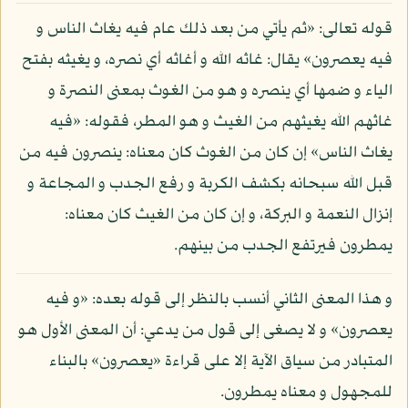
قوله تعالى: «ثم يأتي من بعد ذلك عام فيه يغاث الناس و
فيه يعصرون» يقال: غاثه الله و أغاثه أي نصره، و يغيثه بفتح
الياء و ضمها أي ينصره و هو من الغوث بمعنى النصرة و
غاثهم الله يغيثهم من الغيث و هو المطر، فقوله: «فيه
يغاث الناس» إن كان من الغوث كان معناه: ينصرون فيه من
قبل الله سبحانه بكشف الكربة و رفع الجدب و المجاعة و
إنزال النعمة و البركة، و إن كان من الغيث كان معناه:
يمطرون فيرتفع الجدب من بينهم.
و هذا المعنى الثاني أنسب بالنظر إلى قوله بعده: «و فيه
يعصرون» و لا يصغى إلى قول من يدعي: أن المعنى الأول هو
المتبادر من سياق الآية إلا على قراءة «يعصرون» بالبناء
للمجهول و معناه يمطرون.