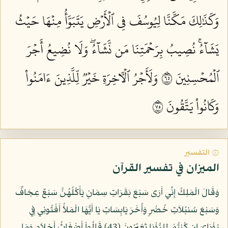
وَكَذَٰلِكَ مَكَّنَّا لِيُوسُفَ فِي ٱلۡأَرۡضِ يَتَبَوَّأُ مِنۡهَا حَيۡثُ
يَشَآءُۚ نُصِيبُ بِرَحۡمَتِنَا مَن نَّشَآءُۖ وَلَا نُضِيعُ أَجۡرَ
ٱلۡمُحۡسِنِينَ ٥٦
وَلَأَجۡرُ ٱلۡأٓخِرَةِ خَيۡرٞ لِّلَّذِينَ ءَامَنُواْ
وَكَانُواْ يَتَّقُونَ ٥٧
۞ التفسير
الميزان في تفسير القرآن
وَقَالَ الْمَلِكُ إِنِّي أَرَى سَبْعَ بَقَرَاتٍ سِمَانٍ يَأْكُلُهُنَّ سَبْعٌ عِجَافٌ
وَسَبْعَ سُنبُلاَتٍ خُضْرٍ وَأُخَرَ يَابِسَاتٍ يَا أَيُّهَا الْمَلأُ أَفْتُونِي فِي
رُؤْيَايَ إِن كُنتُمْ لِلرُّؤْيَا تَعْبُرُونَ (43) قَالُواْ أَضْغَاثُ أَحْلاَمٍ وَمَا