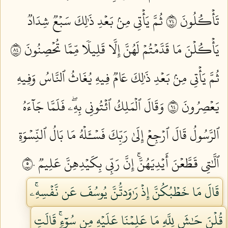
تَأۡكُلُونَ ٤٧
ثُمَّ يَأۡتِي مِنۢ بَعۡدِ ذَٰلِكَ سَبۡعٞ شِدَادٞ
يَأۡكُلۡنَ مَا قَدَّمۡتُمۡ لَهُنَّ إِلَّا قَلِيلٗا مِّمَّا تُحۡصِنُونَ ٤٨
ثُمَّ يَأۡتِي مِنۢ بَعۡدِ ذَٰلِكَ عَامٞ فِيهِ يُغَاثُ ٱلنَّاسُ وَفِيهِ
يَعۡصِرُونَ ٤٩
وَقَالَ ٱلۡمَلِكُ ٱئۡتُونِي بِهِۦۖ فَلَمَّا جَآءَهُ
ٱلرَّسُولُ قَالَ ٱرۡجِعۡ إِلَىٰ رَبِّكَ فَسۡـَٔلۡهُ مَا بَالُ ٱلنِّسۡوَةِ
ٱلَّٰتِي قَطَّعۡنَ أَيۡدِيَهُنَّۚ إِنَّ رَبِّي بِكَيۡدِهِنَّ عَلِيمٞ ٥٠
قَالَ مَا خَطۡبُكُنَّ إِذۡ رَٰوَدتُّنَّ يُوسُفَ عَن نَّفۡسِهِۦۚ
قُلۡنَ حَٰشَ لِلَّهِ مَا عَلِمۡنَا عَلَيۡهِ مِن سُوٓءٖۚ قَالَتِ