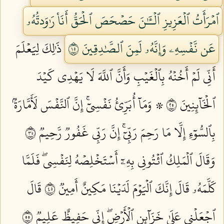
ٱمۡرَأَتُ ٱلۡعَزِيزِ ٱلۡـَٰٔنَ حَصۡحَصَ ٱلۡحَقُّ أَنَا۠ رَٰوَدتُّهُۥ
عَن نَّفۡسِهِۦ وَإِنَّهُۥ لَمِنَ ٱلصَّٰدِقِينَ ٥١
ذَٰلِكَ لِيَعۡلَمَ
أَنِّي لَمۡ أَخُنۡهُ بِٱلۡغَيۡبِ وَأَنَّ ٱللَّهَ لَا يَهۡدِي كَيۡدَ
ٱلۡخَآئِنِينَ ٥٢
۞ وَمَآ أُبَرِّئُ نَفۡسِيٓۚ إِنَّ ٱلنَّفۡسَ لَأَمَّارَةُۢ
بِٱلسُّوٓءِ إِلَّا مَا رَحِمَ رَبِّيٓۚ إِنَّ رَبِّي غَفُورٞ رَّحِيمٞ ٥٣
وَقَالَ ٱلۡمَلِكُ ٱئۡتُونِي بِهِۦٓ أَسۡتَخۡلِصۡهُ لِنَفۡسِيۖ فَلَمَّا
كَلَّمَهُۥ قَالَ إِنَّكَ ٱلۡيَوۡمَ لَدَيۡنَا مَكِينٌ أَمِينٞ ٥٤
قَالَ
ٱجۡعَلۡنِي عَلَىٰ خَزَآئِنِ ٱلۡأَرۡضِۖ إِنِّي حَفِيظٌ عَلِيمٞ ٥٥