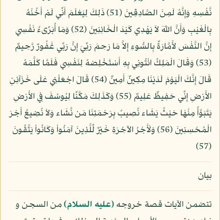
نَّفْسِهِ وَإِنَّهُ لَمِنَ الصَّادِقِينَ (51) ذَلِكَ لِيَعْلَمَ أَنِّي لَمْ أَخُنْهُ
بِالْغَيْبِ وَأَنَّ اللّهَ لاَ يَهْدِي كَيْدَ الْخَائِنِينَ (52) وَمَا أُبَرِّىءُ نَفْسِي
إِنَّ النَّفْسَ لأَمَّارَةٌ بِالسُّوءِ إِلاَّ مَا رَحِمَ رَبِّيَ إِنَّ رَبِّي غَفُورٌ رَّحِيمٌ
(53) وَقَالَ الْمَلِكُ ائْتُونِي بِهِ أَسْتَخْلِصْهُ لِنَفْسِي فَلَمَّا كَلَّمَهُ
قَالَ إِنَّكَ الْيَوْمَ لَدَيْنَا مِكِينٌ أَمِينٌ (54) قَالَ اجْعَلْنِي عَلَى خَزَآئِنِ
الأَرْضِ إِنِّي حَفِيظٌ عَلِيمٌ (55) وَكَذَلِكَ مَكَّنِّا لِيُوسُفَ فِي الأَرْضِ
يَتَبَوَّأُ مِنْهَا حَيْثُ يَشَاء نُصِيبُ بِرَحْمَتِنَا مَن نَّشَاء وَلاَ نُضِيعُ أَجْرَ
الْمُحْسِنِينَ (56) وَلَأَجْرُ الآخِرَةِ خَيْرٌ لِّلَّذِينَ آمَنُواْ وَكَانُواْ يَتَّقُونَ
(57)
بيان
تتضمن الآيات قصة خروجه
(عليه السلام)
من السجن و