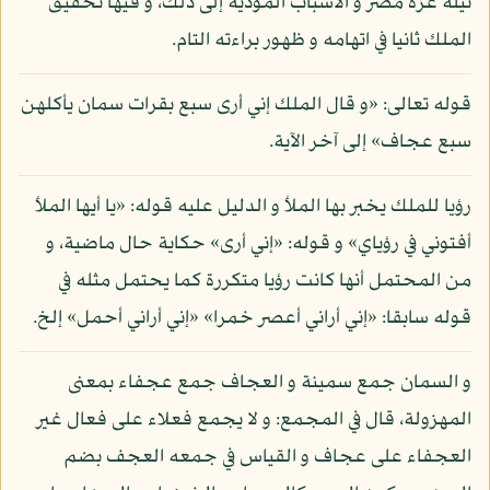
نيله عزة مصر و الأسباب المؤدية إلى ذلك، و فيها تحقيق
الملك ثانيا في اتهامه و ظهور براءته التام.
قوله تعالى: «و قال الملك إني أرى سبع بقرات سمان يأكلهن
سبع عجاف» إلى آخر الآية.
رؤيا للملك يخبر بها الملأ و الدليل عليه قوله: «يا أيها الملأ
أفتوني في رؤياي» و قوله: «إني أرى» حكاية حال ماضية، و
من المحتمل أنها كانت رؤيا متكررة كما يحتمل مثله في
قوله سابقا: «إني أراني أعصر خمرا» «إني أراني أحمل» إلخ.
و السمان جمع سمينة و العجاف جمع عجفاء بمعنى
المهزولة، قال في المجمع: و لا يجمع فعلاء على فعال غير
العجفاء على عجاف و القياس في جمعه العجف بضم