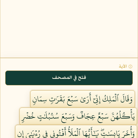
۞ الآية
فتح في المصحف
وَقَالَ ٱلۡمَلِكُ إِنِّيٓ أَرَىٰ سَبۡعَ بَقَرَٰتٖ سِمَانٖ
يَأۡكُلُهُنَّ سَبۡعٌ عِجَافٞ وَسَبۡعَ سُنۢبُلَٰتٍ خُضۡرٖ
وَأُخَرَ يَابِسَٰتٖۖ يَٰٓأَيُّهَا ٱلۡمَلَأُ أَفۡتُونِي فِي رُءۡيَٰيَ إِن