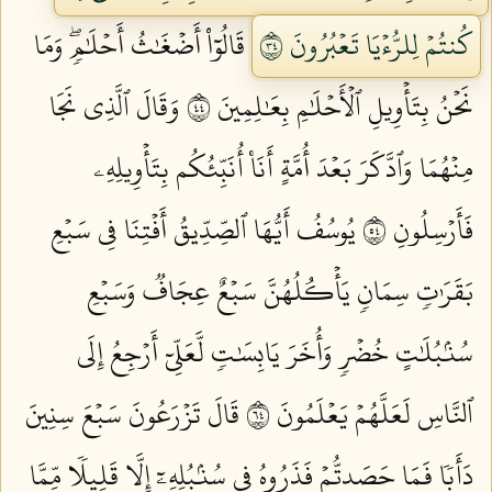
كُنتُمۡ لِلرُّءۡيَا تَعۡبُرُونَ ٤٣
قَالُوٓاْ أَضۡغَٰثُ أَحۡلَٰمٖۖ وَمَا
نَحۡنُ بِتَأۡوِيلِ ٱلۡأَحۡلَٰمِ بِعَٰلِمِينَ ٤٤
وَقَالَ ٱلَّذِي نَجَا
مِنۡهُمَا وَٱدَّكَرَ بَعۡدَ أُمَّةٍ أَنَا۠ أُنَبِّئُكُم بِتَأۡوِيلِهِۦ
فَأَرۡسِلُونِ ٤٥
يُوسُفُ أَيُّهَا ٱلصِّدِّيقُ أَفۡتِنَا فِي سَبۡعِ
بَقَرَٰتٖ سِمَانٖ يَأۡكُلُهُنَّ سَبۡعٌ عِجَافٞ وَسَبۡعِ
سُنۢبُلَٰتٍ خُضۡرٖ وَأُخَرَ يَابِسَٰتٖ لَّعَلِّيٓ أَرۡجِعُ إِلَى
ٱلنَّاسِ لَعَلَّهُمۡ يَعۡلَمُونَ ٤٦
قَالَ تَزۡرَعُونَ سَبۡعَ سِنِينَ
دَأَبٗا فَمَا حَصَدتُّمۡ فَذَرُوهُ فِي سُنۢبُلِهِۦٓ إِلَّا قَلِيلٗا مِّمَّا