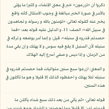
ذكروا أن «تزرعون» خبر في معنى الإنشاء، و كثيرا ما يؤتى
بالأمر في صورة الخبر مبالغة في وجوب الامتثال كأنه واقع
يخبر عنه كقوله تعالى: «تؤمنون بالله و رسوله و تجاهدون
في سبيل الله»: الصف: 11، و الدليل عليه قوله بعد: «فما
حصدتم فذروه في سنبله»، قيل: و إنما أمر بوضعه و تركه في
سنبله لأن السنبل لا يقع فيه سوس و لا يهلك و إن بقي مدة
من الزمان، و إذا ديس و صفي أسرع إليه الهلاك.
و المعنى: ازرعوا سبع سنين متواليات فما حصدتم فذروه في
سنبله لئلا يهلك و احفظوه كذلك إلا قليلا و هو ما تأكلون في
هذه السنين.
قوله تعالى: «ثم يأتي من بعد ذلك سبع شداد يأكلن ما
قدمتم لهن إلا قليلا مما تحصنون» الشداد جمع شديد من