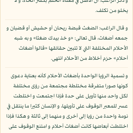
و ذكر الراغب: أن الأصل في معناه الحلم بكسر الحاء، و لا
يخلو من تكلف.
و قال الراغب: الضغث قبضة ريحان أو حشيش أو قضبان و
جمعه أضغاث، قال تعالى: «و خذ بيدك ضغثا» و به شبه
الأحلام المختلفة التي لا تتبين حقائقها «قالوا أضغاث
أحلام» حزم أخلاط من الأحلام انتهى.
و تسمية الرؤيا الواحدة بأضغاث الأحلام كأنه بعناية دعوى
كونها صورا متفرقة مختلطة مجتمعة من رؤى مختلفة
لكل واحد منها تأويل على حدة فإذا اجتمعت و اختلطت
عسر للمعبر الوقوف على تأويلها، و الإنسان كثيرا ما ينتقل في
نومة واحدة من رؤيا إلى أخرى و منهما إلى ثالثة و هكذا فإذا
اختلطت أبعاضها كانت أضغاث أحلام و امتنع الوقوف على