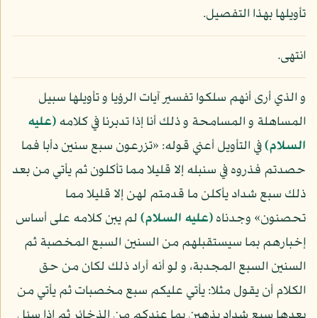
تأويلها بهذا التفصيل.
انتهى.
و الذي أرى أنهم سلكوا تفسير آيات الرؤيا و تأويلها سبيل
المساهلة و المسامحة و ذلك أنا إذا تدبرنا في كلامه
(عليه
السلام)
في التأويل أعني قوله: «تزرعون سبع سنين دأبا فما
حصدتم فذروه في سنبله إلا قليلا مما تأكلون ثم يأتي من بعد
ذلك سبع شداد يأكلن ما قدمتم لهن إلا قليلا مما
تحصنون» وجدناه
(عليه السلام)
لم يبن كلامه على أساس
إخبارهم بما سيستقبلهم من السنين السبع المخصبة ثم
السنين السبع المجدبة، و لو أنه أراد ذلك لكان من حق
الكلام أن يقول مثلا: يأتي عليكم سبع مخصبات ثم يأتي من
بعدها سبع شداد يذهبن بما عندكم من الذخائر ثم إذا سئل