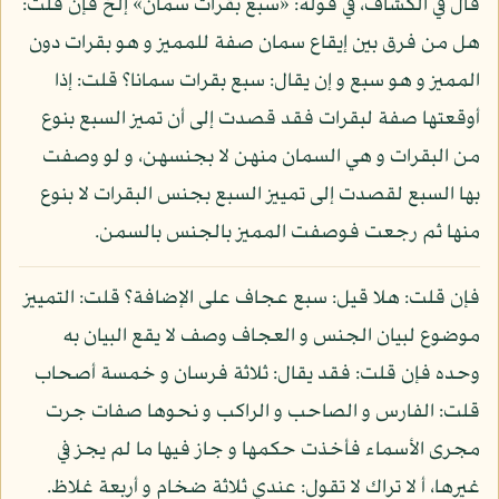
قال في الكشاف، في قوله: «سبع بقرات سمان» إلخ فإن قلت:
هل من فرق بين إيقاع سمان صفة للمميز و هو بقرات دون
المميز و هو سبع و إن يقال: سبع بقرات سمانا؟ قلت: إذا
أوقعتها صفة لبقرات فقد قصدت إلى أن تميز السبع بنوع
من البقرات و هي السمان منهن لا بجنسهن، و لو وصفت
بها السبع لقصدت إلى تمييز السبع بجنس البقرات لا بنوع
منها ثم رجعت فوصفت المميز بالجنس بالسمن.
فإن قلت: هلا قيل: سبع عجاف على الإضافة؟ قلت: التمييز
موضوع لبيان الجنس و العجاف وصف لا يقع البيان به
وحده فإن قلت: فقد يقال: ثلاثة فرسان و خمسة أصحاب
قلت: الفارس و الصاحب و الراكب و نحوها صفات جرت
مجرى الأسماء فأخذت حكمها و جاز فيها ما لم يجز في
غيرها، أ لا تراك لا تقول: عندي ثلاثة ضخام و أربعة غلاظ.