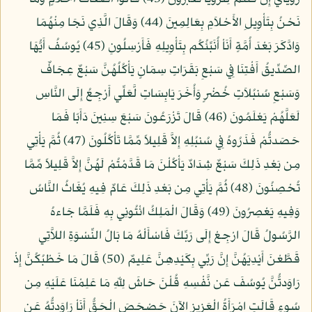
نَحْنُ بِتَأْوِيلِ الأَحْلاَمِ بِعَالِمِينَ (44) وَقَالَ الَّذِي نَجَا مِنْهُمَا
وَادَّكَرَ بَعْدَ أُمَّةٍ أَنَاْ أُنَبِّئُكُم بِتَأْوِيلِهِ فَأَرْسِلُونِ (45) يُوسُفُ أَيُّهَا
الصِّدِّيقُ أَفْتِنَا فِي سَبْعِ بَقَرَاتٍ سِمَانٍ يَأْكُلُهُنَّ سَبْعٌ عِجَافٌ
وَسَبْعِ سُنبُلاَتٍ خُضْرٍ وَأُخَرَ يَابِسَاتٍ لَّعَلِّي أَرْجِعُ إِلَى النَّاسِ
لَعَلَّهُمْ يَعْلَمُونَ (46) قَالَ تَزْرَعُونَ سَبْعَ سِنِينَ دَأَبًا فَمَا
حَصَدتُّمْ فَذَرُوهُ فِي سُنبُلِهِ إِلاَّ قَلِيلاً مِّمَّا تَأْكُلُونَ (47) ثُمَّ يَأْتِي
مِن بَعْدِ ذَلِكَ سَبْعٌ شِدَادٌ يَأْكُلْنَ مَا قَدَّمْتُمْ لَهُنَّ إِلاَّ قَلِيلاً مِّمَّا
تُحْصِنُونَ (48) ثُمَّ يَأْتِي مِن بَعْدِ ذَلِكَ عَامٌ فِيهِ يُغَاثُ النَّاسُ
وَفِيهِ يَعْصِرُونَ (49) وَقَالَ الْمَلِكُ ائْتُونِي بِهِ فَلَمَّا جَاءهُ
الرَّسُولُ قَالَ ارْجِعْ إِلَى رَبِّكَ فَاسْأَلْهُ مَا بَالُ النِّسْوَةِ اللاَّتِي
قَطَّعْنَ أَيْدِيَهُنَّ إِنَّ رَبِّي بِكَيْدِهِنَّ عَلِيمٌ (50) قَالَ مَا خَطْبُكُنَّ إِذْ
رَاوَدتُّنَّ يُوسُفَ عَن نَّفْسِهِ قُلْنَ حَاشَ لِلّهِ مَا عَلِمْنَا عَلَيْهِ مِن
سُوءٍ قَالَتِ امْرَأَةُ الْعَزِيزِ الآنَ حَصْحَصَ الْحَقُّ أَنَاْ رَاوَدتُّهُ عَن