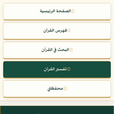
۞
الصفحة الرئيسية
۞
فهرس القرآن
۞
البحث في القرآن
۞
تفسير القرآن
۞
محفظتي