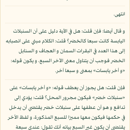
انتهى.
و قال أيضا: فإن قلت: هل في الآية دليل على أن السنبلات
اليابسة كانت سبعا كالخضر؟ قلت: الكلام مبني على انصبابه
إلى هذا العدد في البقرات السمان و العجاف و السنابل
الخضر فوجب أن يتناول معنى الآخر السبع، و يكون قوله:
«و أخر يابسات» بمعنى و سبعا أخر.
فإن قلت: هل يجوز أن يعطف قوله: «و أخر يابسات» على
«سنبلات خضر» فيكون مجرور المحل؟ قلت: يؤدي إلى
تدافع و هو أن عطفها على سنبلات خضر يقتضي أن يدخل
في حكمها فيكون معها مميزا للسبع المذكورة، و لفظ الأخر
يقتضي أن يكون غير السبع بيانه أنك تقول: عندي سبعة