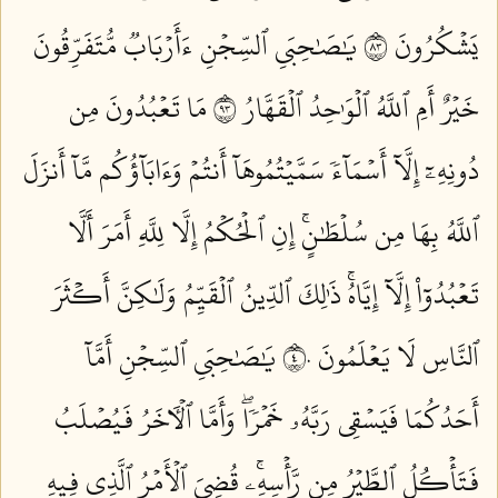
يَشۡكُرُونَ ٣٨
يَٰصَٰحِبَيِ ٱلسِّجۡنِ ءَأَرۡبَابٞ مُّتَفَرِّقُونَ
خَيۡرٌ أَمِ ٱللَّهُ ٱلۡوَٰحِدُ ٱلۡقَهَّارُ ٣٩
مَا تَعۡبُدُونَ مِن
دُونِهِۦٓ إِلَّآ أَسۡمَآءٗ سَمَّيۡتُمُوهَآ أَنتُمۡ وَءَابَآؤُكُم مَّآ أَنزَلَ
ٱللَّهُ بِهَا مِن سُلۡطَٰنٍۚ إِنِ ٱلۡحُكۡمُ إِلَّا لِلَّهِ أَمَرَ أَلَّا
تَعۡبُدُوٓاْ إِلَّآ إِيَّاهُۚ ذَٰلِكَ ٱلدِّينُ ٱلۡقَيِّمُ وَلَٰكِنَّ أَكۡثَرَ
ٱلنَّاسِ لَا يَعۡلَمُونَ ٤٠
يَٰصَٰحِبَيِ ٱلسِّجۡنِ أَمَّآ
أَحَدُكُمَا فَيَسۡقِي رَبَّهُۥ خَمۡرٗاۖ وَأَمَّا ٱلۡأٓخَرُ فَيُصۡلَبُ
فَتَأۡكُلُ ٱلطَّيۡرُ مِن رَّأۡسِهِۦۚ قُضِيَ ٱلۡأَمۡرُ ٱلَّذِي فِيهِ