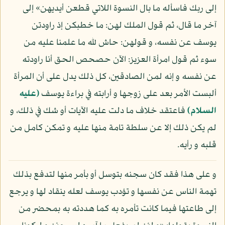
إلى ربك فاسأله ما بال النسوة اللاتي قطعن أيديهن» إلى
آخر ما قال، ثم قول الملك لهن: ما خطبكن إذ راودتن
يوسف عن نفسه، و قولهن: حاش لله ما علمنا عليه من
سوء ثم قول امرأة العزيز: الآن حصحص الحق أنا راودته
عن نفسه و إنه لمن الصادقين، كل ذلك يدل على أن المرأة
ألبست الأمر بعد على زوجها و أرابته في براءة يوسف
(عليه
السلام)
فاعتقد خلاف ما دلت عليه الآيات أو شك في ذلك، و
لم يكن ذلك إلا عن سلطة تامة منها عليه و تمكن كامل من
قلبه و رأيه.
و على هذا فقد كان سجنه بتوسل أو بأمر منها لتدفع بذلك
تهمة الناس عن نفسها و تؤدب يوسف لعله ينقاد لها و يرجع
إلى طاعتها فيما كانت تأمره به كما هددته به بمحضر من