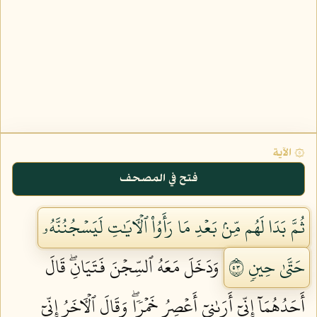
۞ الآية
فتح في المصحف
ثُمَّ بَدَا لَهُم مِّنۢ بَعۡدِ مَا رَأَوُاْ ٱلۡأٓيَٰتِ لَيَسۡجُنُنَّهُۥ
حَتَّىٰ حِينٖ ٣٥
وَدَخَلَ مَعَهُ ٱلسِّجۡنَ فَتَيَانِۖ قَالَ
أَحَدُهُمَآ إِنِّيٓ أَرَىٰنِيٓ أَعۡصِرُ خَمۡرٗاۖ وَقَالَ ٱلۡأٓخَرُ إِنِّيٓ