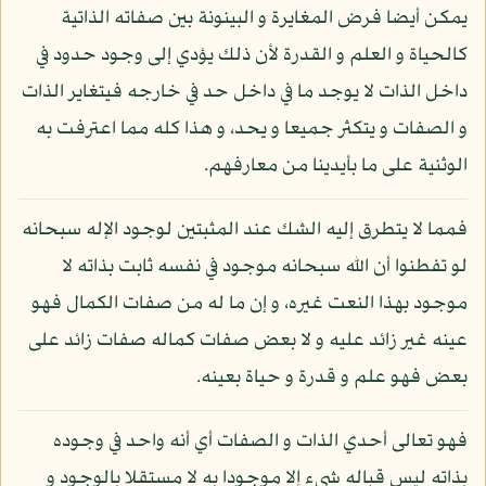
يمكن أيضا فرض المغايرة و البينونة بين صفاته الذاتية
كالحياة و العلم و القدرة لأن ذلك يؤدي إلى وجود حدود في
داخل الذات لا يوجد ما في داخل حد في خارجه فيتغاير الذات
و الصفات و يتكثر جميعا و يحد، و هذا كله مما اعترفت به
الوثنية على ما بأيدينا من معارفهم.
فمما لا يتطرق إليه الشك عند المثبتين لوجود الإله سبحانه
لو تفطنوا أن الله سبحانه موجود في نفسه ثابت بذاته لا
موجود بهذا النعت غيره، و إن ما له من صفات الكمال فهو
عينه غير زائد عليه و لا بعض صفات كماله صفات زائد على
بعض فهو علم و قدرة و حياة بعينه.
فهو تعالى أحدي الذات و الصفات أي أنه واحد في وجوده
بذاته ليس قباله شيء إلا موجودا به لا مستقلا بالوجود و