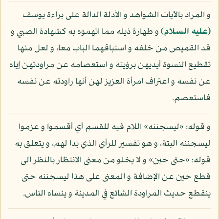
و المراد بالآيات الشواهد و الأدلة الدالة على براءة يوسف
(عليه السلام)
و طهارة ذيله مما اتهموه به كشهادة الصبي و
قد القميص من خلفه و استباقهما الباب معا، و لعل منها
تقطيع النسوة أيديهن برؤيته و استعصامه عن مراودتهن إياه
عن نفسه و اعتراف امرأة العزيز لهن أنها راودته عن نفسه
فاستعصم.
و قوله: «ليسجننه» اللام فيه للقسم أي أقسموا و عزموا
ليسجننه البتة، و هو تفسير للرأي الذي بدا لهم، و يتعلق به
قوله: «حتى حين» و لا يخلو من معنى الانتظار بالنظر إلى
قطع حين عن الإضافة و المعنى على هذا ليسجننه حتى
ينقطع حديث المراودة الشائع في المدينة و ينساه الناس.