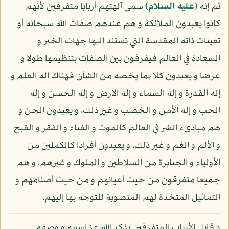
ثم إنه
(عليه السلام)
سمى آلهتهم أربابا متفرقين لأنهم
كانوا يعبدون الملائكة و هم عندهم صفات الله سبحانه أو
تعينات ذاته المقدسة التي تستند إليها جهات الخير و
السعادة في العالم فيفرقون بين الصفات بتنظيمها طولا و
عرضا و يعبدون كلا بما يخصه من الشأن فهناك إله العلم و
إله القدرة و إله السماء و إله الأرض و إله الحسن و إله
الحب و إله الأمن و الخصب و غير ذلك، و يعبدون الجن و
هم مبادىء الشر في العالم كالموت و الفناء و الفقر و القبح
و الألم و الغم و غير ذلك، و يعبدون أفرادا كالكملين من
الأولياء و الجبابرة من السلاطين و الملوك و غيرهم، و هم
جميعا متفرقون من حيث أعيانهم و من حيث أصنامهم و
التماثيل المتخذة لهم المنصوبة للتوجه بها إليهم.
و قابل الأرباب المتفرقين بذكر الله عز اسمه و وصفه