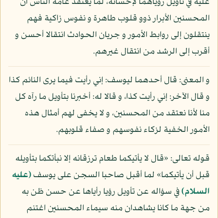
عليه في تأويل رؤياهما لإحسانه، لما يعتقد عامة الناس أن
المحسنين الأبرار ذوو قلوب طاهرة و نفوس زاكية فهم
ينتقلون إلى روابط الأمور و جريان الحوادث انتقالا أحسن و
أقرب إلى الرشد من انتقال غيرهم.
و المعنى: قال أحدهما ليوسف: إني رأيت فيما يرى النائم كذا
و قال الآخر: إني رأيت كذا، و قالا له: أخبرنا بتأويل ما رآه كل
منا لأنا نعتقد من المحسنين، و لا يخفى لهم أمثال هذه
الأمور الخفية لزكاء نفوسهم و صفاء قلوبهم.
قوله تعالى: «قال لا يأتيكما طعام ترزقانه إلا نبأتكما بتأويله
قبل أن يأتيكما» لما أقبل صاحبا السجن على يوسف
(عليه
السلام)
في سؤاله عن تأويل رؤيا رأياها عن حسن ظن به
من جهة ما كانا يشاهدان منه سيماء المحسنين اغتنم