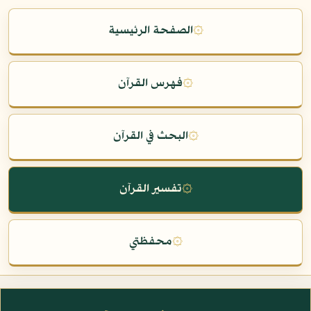
۞
الصفحة الرئيسية
۞
فهرس القرآن
۞
البحث في القرآن
۞
تفسير القرآن
۞
محفظتي