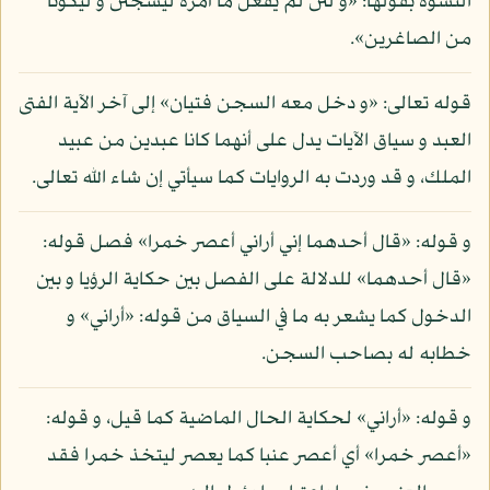
النسوة بقولها: «و لئن لم يفعل ما آمره ليسجنن و ليكونا
من الصاغرين».
قوله تعالى: «و دخل معه السجن فتيان» إلى آخر الآية الفتى
العبد و سياق الآيات يدل على أنهما كانا عبدين من عبيد
الملك، و قد وردت به الروايات كما سيأتي إن شاء الله تعالى.
و قوله: «قال أحدهما إني أراني أعصر خمرا» فصل قوله:
«قال أحدهما» للدلالة على الفصل بين حكاية الرؤيا و بين
الدخول كما يشعر به ما في السياق من قوله: «أراني» و
خطابه له بصاحب السجن.
و قوله: «أراني» لحكاية الحال الماضية كما قيل، و قوله:
«أعصر خمرا» أي أعصر عنبا كما يعصر ليتخذ خمرا فقد