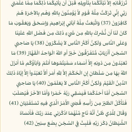
تُرْزَقَانِهِ إِلاَّ نَبَّأْتُكُمَا بِتَأْوِيلِهِ قَبْلَ أَن يَأْتِيكُمَا ذَلِكُمَا مِمَّا عَلَّمَنِي
رَبِّي إِنِّي تَرَكْتُ مِلَّةَ قَوْمٍ لاَّ يُؤْمِنُونَ بِاللّهِ وَهُم بِالآخِرَةِ هُمْ
كَافِرُونَ (37) وَاتَّبَعْتُ مِلَّةَ آبَآئِي إِبْرَاهِيمَ وَإِسْحَقَ وَيَعْقُوبَ مَا
كَانَ لَنَا أَن نُّشْرِكَ بِاللّهِ مِن شَيْءٍ ذَلِكَ مِن فَضْلِ اللّهِ عَلَيْنَا
وَعَلَى النَّاسِ وَلَكِنَّ أَكْثَرَ النَّاسِ لاَ يَشْكُرُونَ (38) يَا صَاحِبَيِ
السِّجْنِ أَأَرْبَابٌ مُّتَفَرِّقُونَ خَيْرٌ أَمِ اللّهُ الْوَاحِدُ الْقَهَّارُ (39) مَا
تَعْبُدُونَ مِن دُونِهِ إِلاَّ أَسْمَاء سَمَّيْتُمُوهَا أَنتُمْ وَآبَآؤُكُم مَّا أَنزَلَ
اللّهُ بِهَا مِن سُلْطَانٍ إِنِ الْحُكْمُ إِلاَّ لِلّهِ أَمَرَ أَلاَّ تَعْبُدُواْ إِلاَّ إِيَّاهُ ذَلِكَ
الدِّينُ الْقَيِّمُ وَلَكِنَّ أَكْثَرَ النَّاسِ لاَ يَعْلَمُونَ (40) يَا صَاحِبَيِ
السِّجْنِ أَمَّا أَحَدُكُمَا فَيَسْقِي رَبَّهُ خَمْرًا وَأَمَّا الآخَرُ فَيُصْلَبُ
فَتَأْكُلُ الطَّيْرُ مِن رَّأْسِهِ قُضِيَ الأَمْرُ الَّذِي فِيهِ تَسْتَفْتِيَانِ (41)
وَقَالَ لِلَّذِي ظَنَّ أَنَّهُ نَاجٍ مِّنْهُمَا اذْكُرْنِي عِندَ رَبِّكَ فَأَنسَاهُ
الشَّيْطَانُ ذِكْرَ رَبِّهِ فَلَبِثَ فِي السِّجْنِ بِضْعَ سِنِينَ (42)