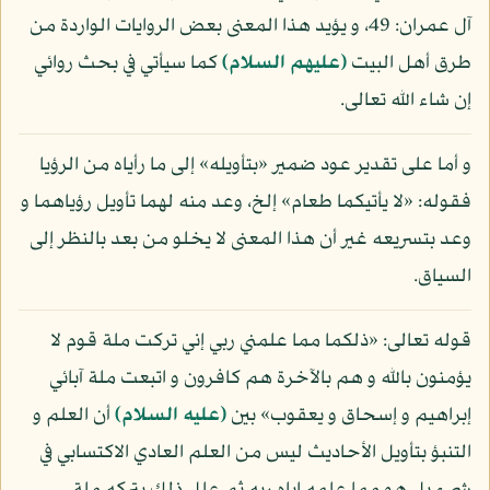
آل عمران: 49، و يؤيد هذا المعنى بعض الروايات الواردة من
طرق أهل البيت
(عليهم السلام)
كما سيأتي في بحث روائي
إن شاء الله تعالى.
و أما على تقدير عود ضمير «بتأويله» إلى ما رأياه من الرؤيا
فقوله: «لا يأتيكما طعام» إلخ، وعد منه لهما تأويل رؤياهما و
وعد بتسريعه غير أن هذا المعنى لا يخلو من بعد بالنظر إلى
السياق.
قوله تعالى: «ذلكما مما علمني ربي إني تركت ملة قوم لا
يؤمنون بالله و هم بالآخرة هم كافرون و اتبعت ملة آبائي
إبراهيم و إسحاق و يعقوب» بين
(عليه السلام)
أن العلم و
التنبؤ بتأويل الأحاديث ليس من العلم العادي الاكتسابي في