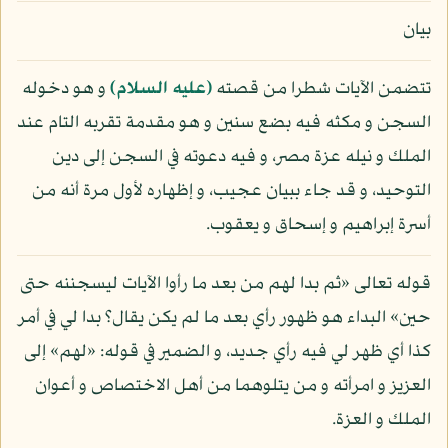
بيان
تتضمن الآيات شطرا من قصته
(عليه السلام)
و هو دخوله
السجن و مكثه فيه بضع سنين و هو مقدمة تقربه التام عند
الملك و نيله عزة مصر، و فيه دعوته في السجن إلى دين
التوحيد، و قد جاء ببيان عجيب، و إظهاره لأول مرة أنه من
أسرة إبراهيم و إسحاق و يعقوب.
قوله تعالى «ثم بدا لهم من بعد ما رأوا الآيات ليسجننه حتى
حين» البداء هو ظهور رأي بعد ما لم يكن يقال؟ بدا لي في أمر
كذا أي ظهر لي فيه رأي جديد، و الضمير في قوله: «لهم» إلى
العزيز و امرأته و من يتلوهما من أهل الاختصاص و أعوان
الملك و العزة.