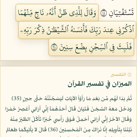
تَسۡتَفۡتِيَانِ ٤١
وَقَالَ لِلَّذِي ظَنَّ أَنَّهُۥ نَاجٖ مِّنۡهُمَا
ٱذۡكُرۡنِي عِندَ رَبِّكَ فَأَنسَىٰهُ ٱلشَّيۡطَٰنُ ذِكۡرَ رَبِّهِۦ
فَلَبِثَ فِي ٱلسِّجۡنِ بِضۡعَ سِنِينَ ٤٢
۞ التفسير
الميزان في تفسير القرآن
ثُمَّ بَدَا لَهُم مِّن بَعْدِ مَا رَأَوُاْ الآيَاتِ لَيَسْجُنُنَّهُ حَتَّى حِينٍ (35)
وَدَخَلَ مَعَهُ السِّجْنَ فَتَيَانَ قَالَ أَحَدُهُمَآ إِنِّي أَرَانِي أَعْصِرُ خَمْرًا
وَقَالَ الآخَرُ إِنِّي أَرَانِي أَحْمِلُ فَوْقَ رَأْسِي خُبْزًا تَأْكُلُ الطَّيْرُ مِنْهُ
نَبِّئْنَا بِتَأْوِيلِهِ إِنَّا نَرَاكَ مِنَ الْمُحْسِنِينَ (36) قَالَ لاَ يَأْتِيكُمَا طَعَامٌ