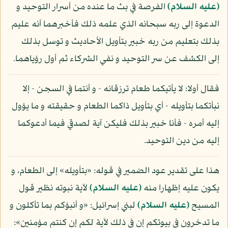
(عليه السلام)
الفرصة في بث ما عنده من أسرار التوحيد و
الدعوة إلى ربه سبحانه الذي علمه ذلك فأخبرهما أنه عليم
بذلك بتعليم من ربه خبير بتأويل الأحاديث و توسل بذلك
إلى الكشف عن سر التوحيد و نفي الشركاء ثم أول رؤياهما.
فقال أولا: لا يأتيكما طعام ترزقانه - و أنتما في السجن - إلا
نبأتكما بتأويله - أي بتأويل ذاكما الطعام و حقيقته و ما يؤول
إليه أمره - فأنا خبير بذلك فليكن آية لصدقي فيما أدعوكما
إليه من دين التوحيد.
هذا على تقدير عود الضمير في قوله: «بتأويله» إلى الطعام، و
يكون عليه إظهارا منه
(عليه السلام)
لآية نبوته نظير قول
المسيح
(عليه السلام)
لبني إسرائيل: «و أنبؤكم بما تأكلون و
ما تدخرون في بيوتكم إن في ذلك لآية لكم إن كنتم مؤمنين»: