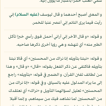
سمي العنب خمرا باعتبار ما يؤول إليه.
و المعنى أصبح أحدهما و قال ليوسف
(عليه السلام)
إني
رأيت فيما يرى النائم إني أعصر عنبا للخمر.
و قوله: «و قال الآخر إني أراني أحمل فوق رأسي خبزا تأكل
الطير منه» أي تنهشه و هي رؤيا أخرى ذكرها صاحبه.
و قوله: «نبئنا بتأويله إنا نراك من المحسنين» أي قالا نبئنا
بتأويله فاكتفى عن ذكر الفعل بقوله: «قال» «و قال» و هذا
من لطائف تفنن القرآن، و الضمير في قوله: «بتأويله» راجع
إلى ما يراه المدلول عليه بالسياق، و في قوله: «إنا نراك من
المحسنين» تعليل لسؤالهما التأويل و «نراك» أي نعتقدك
من المحسنين لما نشاهد فيك من سيماهم، و إنما أقبلا