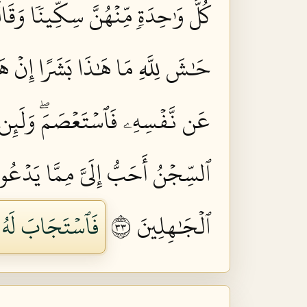
كُلَّ وَٰحِدَةٖ مِّنۡهُنَّ سِكِّينٗا وَقَال
حَٰشَ لِلَّهِ مَا هَٰذَا بَشَرًا إِنۡ هَٰذ
عَن نَّفۡسِهِۦ فَٱسۡتَعۡصَمَۖ وَلَئِن لَّ
ٱلسِّجۡنُ أَحَبُّ إِلَيَّ مِمَّا يَدۡعُون
ٱلۡجَٰهِلِينَ ٣٣
فَٱسۡتَجَابَ لَهُۥ 