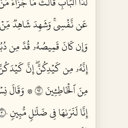
لَدَا ٱلۡبَابِۚ قَالَتۡ مَا جَزَآءُ مَنۡ 
عَن نَّفۡسِيۚ وَشَهِدَ شَاهِدٞ مِّنۡ أ
وَإِن كَانَ قَمِيصُهُۥ قُدَّ مِن دُبُر
إِنَّهُۥ مِن كَيۡدِكُنَّۖ إِنَّ كَيۡدَكُنّ
مِنَ ٱلۡخَاطِـِٔينَ ٢٩
۞ وَقَالَ نِسۡوَ
إِنَّا لَنَرَىٰهَا فِي ضَلَٰلٖ مُّبِينٖ ٣٠