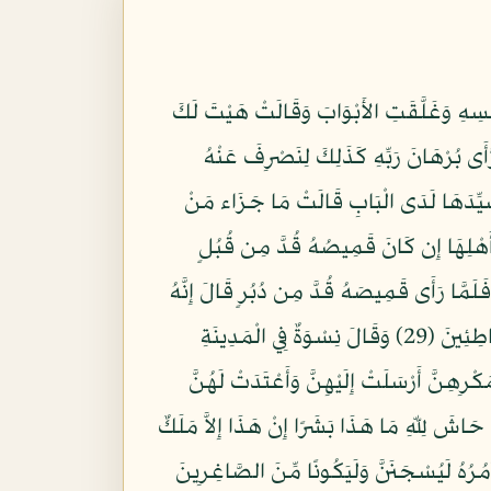
2) وَرَاوَدَتْهُ الَّتِي هُوَ فِي بَيْتِهَا عَن نَّفْسِهِ وَغَلَّقَتِ الأَبْوَابَ وَقَالَتْ هَيْتَ لَكَ
َقَدْ هَمَّتْ بِهِ وَهَمَّ بِهَا لَوْلا أَن رَّأَى بُرْهَانَ رَبِّهِ كَذَلِكَ لِنَصْرِفَ عَنْهُ
صَهُ مِن دُبُرٍ وَأَلْفَيَا سَيِّدَهَا لَدَى الْبَابِ قَالَتْ مَا جَزَاء مَنْ
ْسِي وَشَهِدَ شَاهِدٌ مِّنْ أَهْلِهَا إِن كَانَ قَمِيصُهُ قُدَّ مِن قُبُلٍ
َتْ وَهُوَ مِنَ الكَاذِبِينَ (26) وَإِنْ كَانَ قَمِيصُهُ قُدَّ مِن دُبُرٍ فَكَذَبَتْ وَهُوَ مِن الصَّادِقِينَ (27) فَلَمَّا رَأَى قَمِيصَهُ قُدَّ مِن دُبُرٍ قَالَ إِنَّهُ
مِن كَيْدِكُنَّ إِنَّ كَيْدَكُنَّ عَظِيمٌ (28) يُوسُفُ أَعْرِضْ عَنْ هَذَا وَاسْتَغْفِرِي لِذَنبِكِ إِنَّكِ كُنتِ مِنَ الْخَاطِئِينَ (29) وَقَالَ نِسْوَةٌ فِي الْمَدِينَةِ
َهَا حُبًّا إِنَّا لَنَرَاهَا فِي ضَلاَلٍ مُّبِينٍ (30) فَلَمَّا سَمِعَتْ بِمَكْرِهِنَّ أَرْسَلَتْ إِلَيْهِنَّ وَأَعْتَدَتْ لَهُنَّ
ْنَ حَاشَ لِلّهِ مَا هَذَا بَشَرًا إِنْ هَذَا إِلاَّ مَلَكٌ
ا آمُرُهُ لَيُسْجَنَنَّ وَلَيَكُونًا مِّنَ الصَّاغِرِينَ