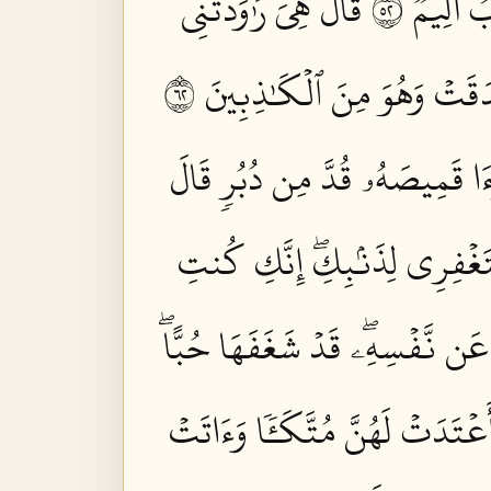
أَلِيمٞ ٢٥
قَالَ هِيَ رَٰوَدَتۡنِي
َتۡ وَهُوَ مِنَ ٱلۡكَٰذِبِينَ ٢٦
َءَا قَمِيصَهُۥ قُدَّ مِن دُبُرٖ قَالَ
غۡفِرِي لِذَنۢبِكِۖ إِنَّكِ كُنتِ
 عَن نَّفۡسِهِۦۖ قَدۡ شَغَفَهَا حُبًّاۖ
َعۡتَدَتۡ لَهُنَّ مُتَّكَـٔٗا وَءَاتَتۡ