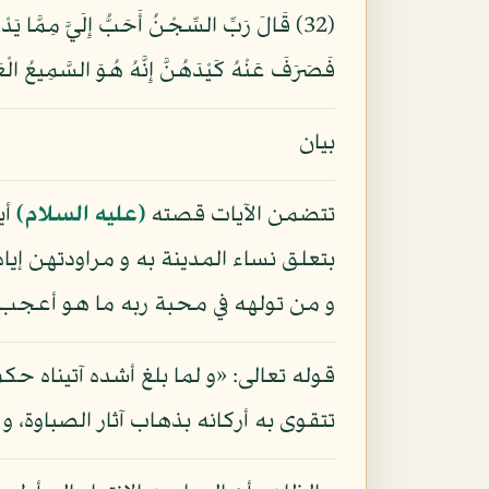
فَصَرَفَ عَنْهُ كَيْدَهُنَّ إِنَّهُ هُوَ السَّمِيعُ الْعَلِ
بيان
تتضمن الآيات قصته
(عليه السلام)
أي
بتعلق نساء المدينة به و مراودتهن إ
و من تولهه في محبة ربه ما هو أعجب.
قوله تعالى: «و لما بلغ أشده آتيناه ح
تتقوى به أركانه بذهاب آثار الصباوة،