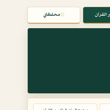
 القرآن
۞
محفظتي