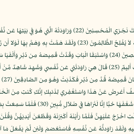
وَلَمَّا بَلَغَ أَشُدَّهُ آتَيْنَاهُ حُكْمًا وَعِلْمًا وَكَذَلِكَ نَجْزِي الْمُحْسِنِينَ (2
قَالَ مَعَاذَ اللّهِ إِنَّهُ رَبِّي أَحْسَنَ مَثْوَايَ إِنَّهُ لاَ يُفْلِحُ الظَّالِمُونَ (23) وَل
السُّوءَ وَالْفَحْشَاء إِنَّهُ مِنْ عِبَادِنَا الْمُخْلَصِينَ (24) وَاسُتَبَقَا الْبَابَ وَقَدَّتْ قَمِي
أَرَادَ بِأَهْلِكَ سُوَءًا إِلاَّ أَن يُسْجَنَ أَوْ عَذَابٌ أَلِيمٌ (25) قَالَ هِيَ رَاوَدَتْنِي عَن نَّف
فَصَدَق
امْرَأَةُ الْعَزِيزِ تُرَاوِدُ فَتَاهَا عَن نَّفْسِهِ قَدْ شَغَف
َتِ اخْرُجْ عَلَيْهِنَّ فَلَمَّا رَأَيْنَهُ أَكْبَرْنَهُ وَقَطَّعْنَ أَيْدِيَهُنَّ وَقُل
ُنَّنِي فِيهِ وَلَقَدْ رَاوَدتُّهُ عَن نَّفْسِهِ فَاسَتَعْصَمَ وَلَئِن لَّمْ يَفْعَلْ مَ