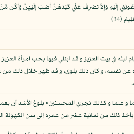
يمُ (34)
ام لبثه في بيت العزيز و قد ابتلي فيها بحب امرأة العزيز 
ياه عن نفسه، و كان ذلك بلوى، و قد ظهر خلال ذلك من
كما و علما و كذلك نجزي المحسنين» بلوغ الأشد أن يعمر
 و يأخذ ذلك من ثمانية عشر من عمره إلى سن الكهولة ال