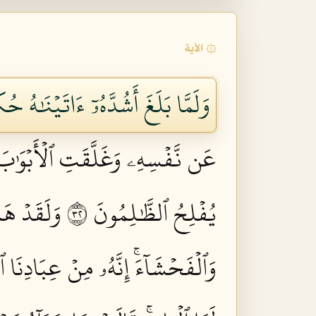
۞ الآية
وَلَمَّا بَلَغَ أَشُدَّهُۥٓ ءَاتَيۡنَٰهُ 
عَن نَّفۡسِهِۦ وَغَلَّقَتِ ٱلۡأَبۡوَٰبَ وَ
يُفۡلِحُ ٱلظَّٰلِمُونَ ٢٣
وَلَقَدۡ هَم
وَٱلۡفَحۡشَآءَۚ إِنَّهُۥ مِنۡ عِبَادِنَا 