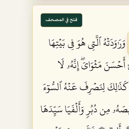
فتح في المصحف
وَرَٰوَدَتۡهُ ٱلَّتِي هُوَ فِي بَيۡتِهَا
 أَحۡسَنَ مَثۡوَايَۖ إِنَّهُۥ لَا
ِۦۚ كَذَٰلِكَ لِنَصۡرِفَ عَنۡهُ ٱلسُّوٓءَ
صَهُۥ مِن دُبُرٖ وَأَلۡفَيَا سَيِّدَهَا