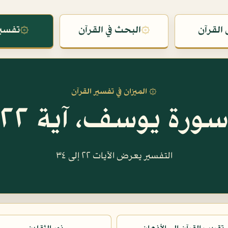
القرآن
۞
البحث في القرآن
۞
تفسير
۞ الميزان في تفسير القرآن
ورة يوسف، آية ٢٢
التفسير يعرض الآيات ٢٢ إلى ٣٤