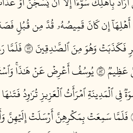
أَرَادَ بِأَهۡلِكَ سُوٓءًا إِلَّآ أَن يُسۡجَنَ أَوۡ عَذَابٌ 
َهۡلِهَآ إِن كَانَ قَمِيصُهُۥ قُدَّ مِن قُبُلٖ فَصَدَق
ٖ فَكَذَبَتۡ وَهُوَ مِنَ ٱلصَّٰدِقِينَ ٢٧
فَلَمَّا ر
َ عَظِيمٞ ٢٨
يُوسُفُ أَعۡرِضۡ عَنۡ هَٰذَاۚ وَٱسۡتَ
ةٞ فِي ٱلۡمَدِينَةِ ٱمۡرَأَتُ ٱلۡعَزِيزِ تُرَٰوِدُ فَتَىٰهَا
فَلَمَّا سَمِعَتۡ بِمَكۡرِهِنَّ أَرۡسَلَتۡ إِلَيۡهِنَّ وَأ