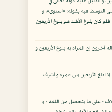
ن، و الدليل عليه قوله تعالى في
 آتيناه حكما و علما»: القصص: 14 حيث دل على التوسط فيه بقوله: «استوى»، و
قوله: «حتى إذا بلغ أشده و بلغ أربعين سنة قال رب أوزعني أن أشكر نعمتك» الآية: الأحقاف: 15 فلو كان بلوغ الأشد هو بلوغ الأربعين
له آخرون إن المراد به بلوغ الأربعين و
ا بلغ الأربعين من عمره و أشرف
لاف - على ما يتحصل من اللغة - و