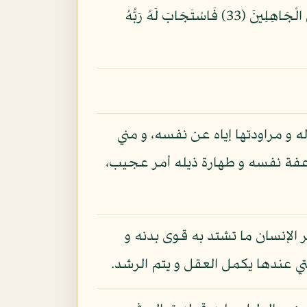
(32) قَالَ رَبِّ السِّجْنُ أَحَبُّ إِلَيَّ مِمَّا يَدْعُونَنِي إِلَيْهِ وَإِلاَّ تَصْرِفْ عَنِّي كَيْدَهُنَّ أَصْبُ إِلَيْهِنَّ وَأَكُن مِّنَ الْجَاهِلِينَ (33) فَاسْتَجَابَ لَهُ رَبُّهُ
له و مراودتها إياه عن نفسه، و مني
 عفة نفسه و طهارة ذيله أمر عجيب،
 الإنسان ما تشتد به قوى بدنه و
تي عندها يكمل العقل و يتم الرشد.