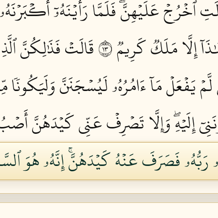
َتِ ٱخۡرُجۡ عَلَيۡهِنَّۖ فَلَمَّا رَأَيۡنَهُۥٓ أَكۡبَرۡنَهُۥ 
َآ إِلَّا مَلَكٞ كَرِيمٞ ٣١
قَالَتۡ فَذَٰلِكُنَّ ٱلَّذِي
مۡ يَفۡعَلۡ مَآ ءَامُرُهُۥ لَيُسۡجَنَنَّ وَلَيَكُونٗا مِّ
َنِيٓ إِلَيۡهِۖ وَإِلَّا تَصۡرِفۡ عَنِّي كَيۡدَهُنَّ أَصۡب
رَبُّهُۥ فَصَرَفَ عَنۡهُ كَيۡدَهُنَّۚ إِنَّهُۥ هُوَ ٱلسَّمِ