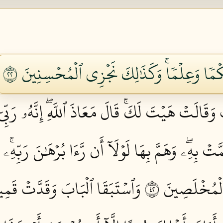
حُكۡمٗا وَعِلۡمٗاۚ وَكَذَٰلِكَ نَجۡزِي ٱلۡمُحۡسِنِينَ ٢٢
قَالَتۡ هَيۡتَ لَكَۚ قَالَ مَعَاذَ ٱللَّهِۖ إِنَّهُۥ رَبِّيٓ
َّتۡ بِهِۦۖ وَهَمَّ بِهَا لَوۡلَآ أَن رَّءَا بُرۡهَٰنَ رَبِّه
ٱلۡمُخۡلَصِينَ ٢٤
وَٱسۡتَبَقَا ٱلۡبَابَ وَقَدَّتۡ قَمِي