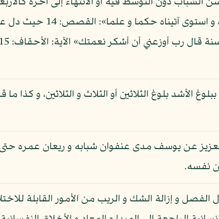
 سن الشباب دون التوسط فيه أو الانتهاء إلى آخره كالأربعي
: «و لما بلغ أشده و استوى
وغ الأشد بلوغ الثلاثين أو الثلاث و الثلاثين، و كذا ما قا
زيز عن يوسف مدى عنفوان شبابه و ريعان عمره حتى إذ
ن نفسه.
 الفصل و إزالة الشك و الريب من الأمور القابلة للاخت