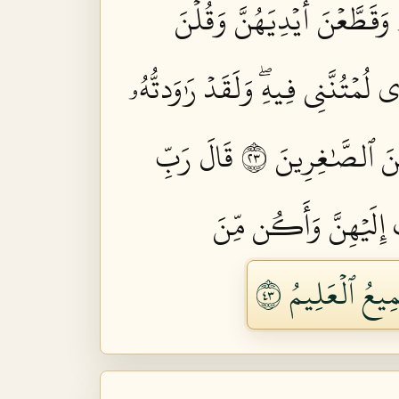
وَقَطَّعۡنَ أَيۡدِيَهُنَّ وَقُلۡنَ
 لُمۡتُنَّنِي فِيهِۖ وَلَقَدۡ رَٰوَدتُّهُۥ
نَ ٱلصَّٰغِرِينَ ٣٢
قَالَ رَبِّ
ُ إِلَيۡهِنَّ وَأَكُن مِّنَ
يعُ ٱلۡعَلِيمُ ٣٤