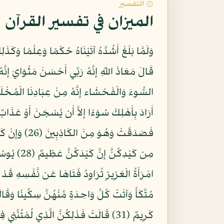
۞ التفسير
الميزان في تفسير القرآن
مُتَّكَأً وَآتَتْ كُلَّ وَاحِدَةٍ مِّنْهُنَّ سِكِّينًا وَقَال
كَرِيمٌ (31) قَالَتْ فَذَلِكُنَّ الَّذِي لُمْت