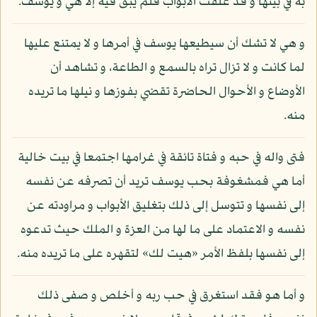
به في بيتها و قد غلقت الأبواب فلم يبق فيه إلا هي و يوسف.
و هي لا تشك أن سيطيعها يوسف في أمرها و لا يمتنع عليها
لما كانت و لا تزال تراه بالسمع و الطاعة، و تشاهد أن
الأوضاع و الأحوال الحاضرة تقضي بفوزها و نيلها ما تريده
منه.
فتى واله في حبه و فتاة تائقة في غرامها اجتمعا في بيت خالية
أما هي فمشغوفة بحب يوسف تريد أن تصرفه عن نفسه
إلى نفسها و تتوسل إلى ذلك بتغليق الأبواب و مراودته عن
نفسه و الاعتماد على ما لها من العزة و الملك حيث تدعوه
إلى نفسها بلفظ الأمر «هيت لك» لتقهره على ما تريده منه.
و أما هو فقد استغرق في حب ربه و أخلص و صفى ذلك