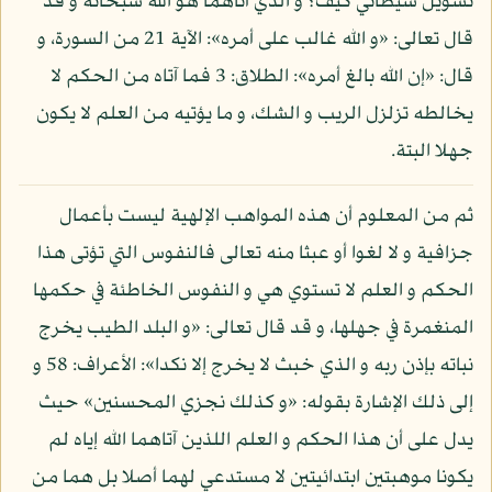
تسويل شيطاني كيف؟ و الذي آتاهما هو الله سبحانه و قد
قال تعالى: «و الله غالب على أمره»: الآية 21 من السورة، و
قال: «إن الله بالغ أمره»: الطلاق: 3 فما آتاه من الحكم لا
يخالطه تزلزل الريب و الشك، و ما يؤتيه من العلم لا يكون
جهلا البتة.
ثم من المعلوم أن هذه المواهب الإلهية ليست بأعمال
جزافية و لا لغوا أو عبثا منه تعالى فالنفوس التي تؤتى هذا
الحكم و العلم لا تستوي هي و النفوس الخاطئة في حكمها
المنغمرة في جهلها، و قد قال تعالى: «و البلد الطيب يخرج
نباته بإذن ربه و الذي خبث لا يخرج إلا نكدا»: الأعراف: 58 و
إلى ذلك الإشارة بقوله: «و كذلك نجزي المحسنين» حيث
يدل على أن هذا الحكم و العلم اللذين آتاهما الله إياه لم
يكونا موهبتين ابتدائيتين لا مستدعي لهما أصلا بل هما من