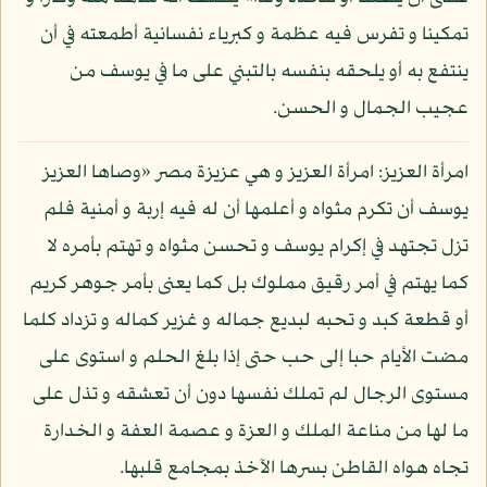
تمكينا و تفرس فيه عظمة و كبرياء نفسانية أطمعته في أن
ينتفع به أو يلحقه بنفسه بالتبني على ما في يوسف من
عجيب الجمال و الحسن.
امرأة العزيز: امرأة العزيز و هي عزيزة مصر «وصاها العزيز
يوسف أن تكرم مثواه و أعلمها أن له فيه إربة و أمنية فلم
تزل تجتهد في إكرام يوسف و تحسن مثواه و تهتم بأمره لا
كما يهتم في أمر رقيق مملوك بل كما يعنى بأمر جوهر كريم
أو قطعة كبد و تحبه لبديع جماله و غزير كماله و تزداد كلما
مضت الأيام حبا إلى حب حتى إذا بلغ الحلم و استوى على
مستوى الرجال لم تملك نفسها دون أن تعشقه و تذل على
ما لها من مناعة الملك و العزة و عصمة العفة و الخدارة
تجاه هواه القاطن بسرها الآخذ بمجامع قلبها.