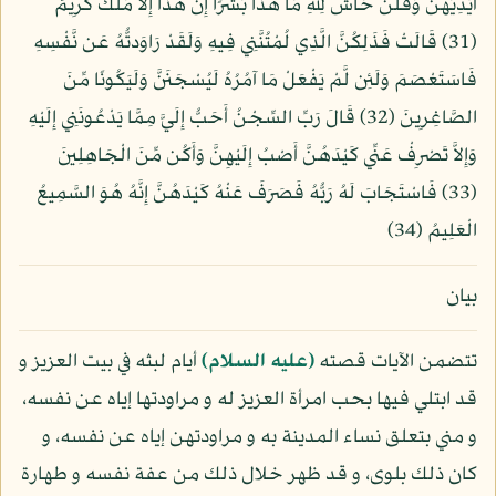
أَيْدِيَهُنَّ وَقُلْنَ حَاشَ لِلّهِ مَا هَذَا بَشَرًا إِنْ هَذَا إِلاَّ مَلَكٌ كَرِيمٌ
(31) قَالَتْ فَذَلِكُنَّ الَّذِي لُمْتُنَّنِي فِيهِ وَلَقَدْ رَاوَدتُّهُ عَن نَّفْسِهِ
فَاسَتَعْصَمَ وَلَئِن لَّمْ يَفْعَلْ مَا آمُرُهُ لَيُسْجَنَنَّ وَلَيَكُونًا مِّنَ
الصَّاغِرِينَ (32) قَالَ رَبِّ السِّجْنُ أَحَبُّ إِلَيَّ مِمَّا يَدْعُونَنِي إِلَيْهِ
وَإِلاَّ تَصْرِفْ عَنِّي كَيْدَهُنَّ أَصْبُ إِلَيْهِنَّ وَأَكُن مِّنَ الْجَاهِلِينَ
(33) فَاسْتَجَابَ لَهُ رَبُّهُ فَصَرَفَ عَنْهُ كَيْدَهُنَّ إِنَّهُ هُوَ السَّمِيعُ
الْعَلِيمُ (34)
بيان
تتضمن الآيات قصته
(عليه السلام)
أيام لبثه في بيت العزيز و
قد ابتلي فيها بحب امرأة العزيز له و مراودتها إياه عن نفسه،
و مني بتعلق نساء المدينة به و مراودتهن إياه عن نفسه، و
كان ذلك بلوى، و قد ظهر خلال ذلك من عفة نفسه و طهارة