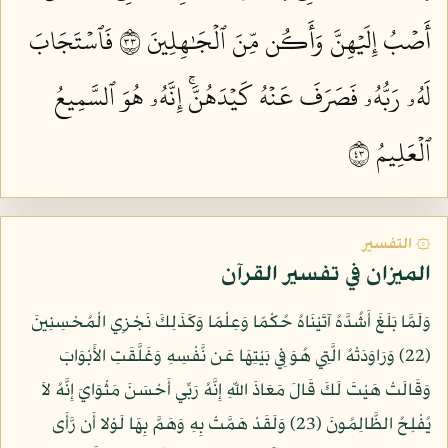
أَصۡبُ إِلَيۡهِنَّ وَأَكُن مِّنَ ٱلۡجَٰهِلِينَ ٣٣
فَٱسۡتَجَابَ
لَهُۥ رَبُّهُۥ فَصَرَفَ عَنۡهُ كَيۡدَهُنَّۚ إِنَّهُۥ هُوَ ٱلسَّمِيعُ
ٱلۡعَلِيمُ ٣٤
۞ التفسير
الميزان في تفسير القرآن
وَلَمَّا بَلَغَ أَشُدَّهُ آتَيْنَاهُ حُكْمًا وَعِلْمًا وَكَذَلِكَ نَجْزِي الْمُحْسِنِينَ
(22) وَرَاوَدَتْهُ الَّتِي هُوَ فِي بَيْتِهَا عَن نَّفْسِهِ وَغَلَّقَتِ الأَبْوَابَ
وَقَالَتْ هَيْتَ لَكَ قَالَ مَعَاذَ اللّهِ إِنَّهُ رَبِّي أَحْسَنَ مَثْوَايَ إِنَّهُ لاَ
يُفْلِحُ الظَّالِمُونَ (23) وَلَقَدْ هَمَّتْ بِهِ وَهَمَّ بِهَا لَوْلا أَن رَّأَى