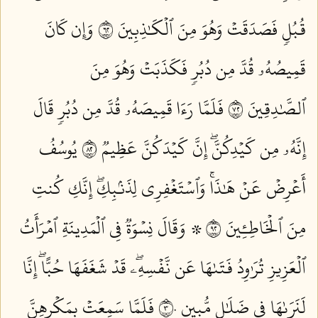
قُبُلٖ فَصَدَقَتۡ وَهُوَ مِنَ ٱلۡكَٰذِبِينَ ٢٦
وَإِن كَانَ
قَمِيصُهُۥ قُدَّ مِن دُبُرٖ فَكَذَبَتۡ وَهُوَ مِنَ
ٱلصَّٰدِقِينَ ٢٧
فَلَمَّا رَءَا قَمِيصَهُۥ قُدَّ مِن دُبُرٖ قَالَ
إِنَّهُۥ مِن كَيۡدِكُنَّۖ إِنَّ كَيۡدَكُنَّ عَظِيمٞ ٢٨
يُوسُفُ
أَعۡرِضۡ عَنۡ هَٰذَاۚ وَٱسۡتَغۡفِرِي لِذَنۢبِكِۖ إِنَّكِ كُنتِ
مِنَ ٱلۡخَاطِـِٔينَ ٢٩
۞ وَقَالَ نِسۡوَةٞ فِي ٱلۡمَدِينَةِ ٱمۡرَأَتُ
ٱلۡعَزِيزِ تُرَٰوِدُ فَتَىٰهَا عَن نَّفۡسِهِۦۖ قَدۡ شَغَفَهَا حُبًّاۖ إِنَّا
لَنَرَىٰهَا فِي ضَلَٰلٖ مُّبِينٖ ٣٠
فَلَمَّا سَمِعَتۡ بِمَكۡرِهِنَّ