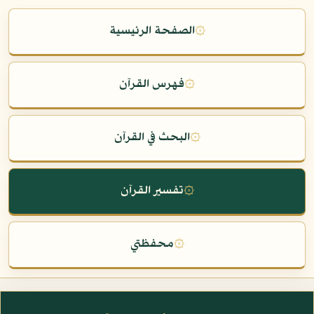
۞
الصفحة الرئيسية
۞
فهرس القرآن
۞
البحث في القرآن
۞
تفسير القرآن
۞
محفظتي