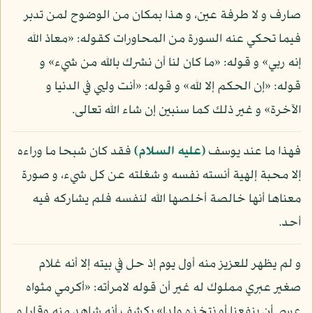
صارف و لا طرفة عين، و هذا بمكان من الوضوح لمن تدبر
فيما تحكي عنه السورة من المحاورات كقوله: «معاذ الله
إنه ربي» و قوله: «ما كان لنا أن نشرك بالله من شيء» و
قوله: «إن الحكم إلا لله» و قوله: «أنت وليي في الدنيا و
الآخرة» و غير ذلك كما سنبين إن شاء الله تعالى.
فهذا ما عند يوسف
(عليه السلام)
فقد كان شبحا ما وراءه
إلا محبة إلهية أنسته نفسه و شغلته عن كل شيء، و صورة
معناها أنها خالصة أخلصها الله لنفسه فلم يشاركه فيه
أحد.
و لم يظهر للعزيز منه أول يوم إذ حل في بيته إلا أنه غلام
صغير عبري مملوك له غير أن قوله لامرأته: «أكرمي مثواه
عسى أن ينفعنا أو نتخذه ولدا» يكشف أنه شاهد منه وقارا و