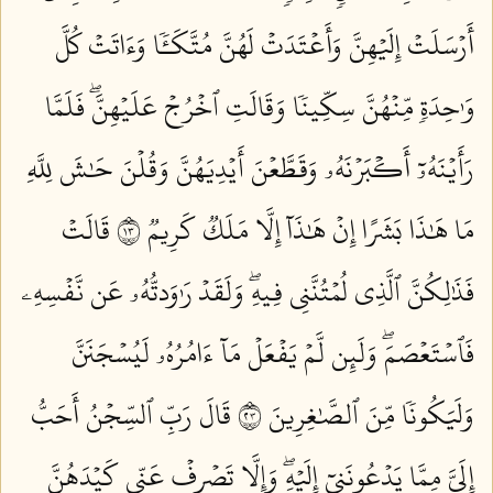
أَرۡسَلَتۡ إِلَيۡهِنَّ وَأَعۡتَدَتۡ لَهُنَّ مُتَّكَـٔٗا وَءَاتَتۡ كُلَّ
وَٰحِدَةٖ مِّنۡهُنَّ سِكِّينٗا وَقَالَتِ ٱخۡرُجۡ عَلَيۡهِنَّۖ فَلَمَّا
رَأَيۡنَهُۥٓ أَكۡبَرۡنَهُۥ وَقَطَّعۡنَ أَيۡدِيَهُنَّ وَقُلۡنَ حَٰشَ لِلَّهِ
مَا هَٰذَا بَشَرًا إِنۡ هَٰذَآ إِلَّا مَلَكٞ كَرِيمٞ ٣١
قَالَتۡ
فَذَٰلِكُنَّ ٱلَّذِي لُمۡتُنَّنِي فِيهِۖ وَلَقَدۡ رَٰوَدتُّهُۥ عَن نَّفۡسِهِۦ
فَٱسۡتَعۡصَمَۖ وَلَئِن لَّمۡ يَفۡعَلۡ مَآ ءَامُرُهُۥ لَيُسۡجَنَنَّ
وَلَيَكُونٗا مِّنَ ٱلصَّٰغِرِينَ ٣٢
قَالَ رَبِّ ٱلسِّجۡنُ أَحَبُّ
إِلَيَّ مِمَّا يَدۡعُونَنِيٓ إِلَيۡهِۖ وَإِلَّا تَصۡرِفۡ عَنِّي كَيۡدَهُنَّ