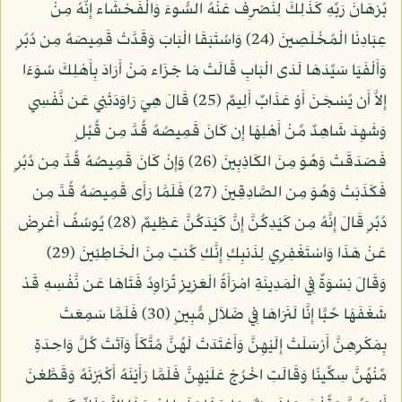
بُرْهَانَ رَبِّهِ كَذَلِكَ لِنَصْرِفَ عَنْهُ السُّوءَ وَالْفَحْشَاء إِنَّهُ مِنْ
عِبَادِنَا الْمُخْلَصِينَ (24) وَاسُتَبَقَا الْبَابَ وَقَدَّتْ قَمِيصَهُ مِن دُبُرٍ
وَأَلْفَيَا سَيِّدَهَا لَدَى الْبَابِ قَالَتْ مَا جَزَاء مَنْ أَرَادَ بِأَهْلِكَ سُوَءًا
إِلاَّ أَن يُسْجَنَ أَوْ عَذَابٌ أَلِيمٌ (25) قَالَ هِيَ رَاوَدَتْنِي عَن نَّفْسِي
وَشَهِدَ شَاهِدٌ مِّنْ أَهْلِهَا إِن كَانَ قَمِيصُهُ قُدَّ مِن قُبُلٍ
فَصَدَقَتْ وَهُوَ مِنَ الكَاذِبِينَ (26) وَإِنْ كَانَ قَمِيصُهُ قُدَّ مِن دُبُرٍ
فَكَذَبَتْ وَهُوَ مِن الصَّادِقِينَ (27) فَلَمَّا رَأَى قَمِيصَهُ قُدَّ مِن
دُبُرٍ قَالَ إِنَّهُ مِن كَيْدِكُنَّ إِنَّ كَيْدَكُنَّ عَظِيمٌ (28) يُوسُفُ أَعْرِضْ
عَنْ هَذَا وَاسْتَغْفِرِي لِذَنبِكِ إِنَّكِ كُنتِ مِنَ الْخَاطِئِينَ (29)
وَقَالَ نِسْوَةٌ فِي الْمَدِينَةِ امْرَأَةُ الْعَزِيزِ تُرَاوِدُ فَتَاهَا عَن نَّفْسِهِ قَدْ
شَغَفَهَا حُبًّا إِنَّا لَنَرَاهَا فِي ضَلاَلٍ مُّبِينٍ (30) فَلَمَّا سَمِعَتْ
بِمَكْرِهِنَّ أَرْسَلَتْ إِلَيْهِنَّ وَأَعْتَدَتْ لَهُنَّ مُتَّكَأً وَآتَتْ كُلَّ وَاحِدَةٍ
مِّنْهُنَّ سِكِّينًا وَقَالَتِ اخْرُجْ عَلَيْهِنَّ فَلَمَّا رَأَيْنَهُ أَكْبَرْنَهُ وَقَطَّعْنَ