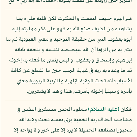
العزيز حين راودته عن نفسه بقوله: «معاذ الله إنه ربي» إلخ.
هو اليوم حليف الصمت و السكوت لكن قلبه مليء بما
يشاهده من لطيف صنع الله به فهو على ذكر مما بثه إليه
أبوه يعقوب النبي من حقيقة التوحيد و معنى العبودية ثم ما
بشر به من الرؤيا أن الله سيخلصه لنفسه و يلحقه بآبائه
إبراهيم و إسحاق و يعقوب، و ليس ينسى ما فعله به إخوته
ثم ما وعده به ربه في غيابة الجب حين ما انقطع عن كافة
الأسباب: أنه تحت الولاية الإلهية و التربية الربوبية معني
بأمره و سينبأ إخوته بأمرهم هذا و هم لا يشعرون.
فكان
(عليه السلام)
مملوء الحس مستغرق النفس في
مشاهدة ألطاف ربه الخفية يرى نفسه تحت ولاية الله
محبورا بصنائعه الجميلة لا يرد إلا على خير و لا يواجه إلا