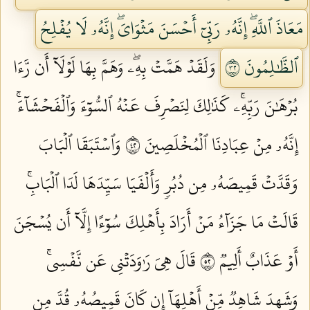
مَعَاذَ ٱللَّهِۖ إِنَّهُۥ رَبِّيٓ أَحۡسَنَ مَثۡوَايَۖ إِنَّهُۥ لَا يُفۡلِحُ
ٱلظَّٰلِمُونَ ٢٣
وَلَقَدۡ هَمَّتۡ بِهِۦۖ وَهَمَّ بِهَا لَوۡلَآ أَن رَّءَا
بُرۡهَٰنَ رَبِّهِۦۚ كَذَٰلِكَ لِنَصۡرِفَ عَنۡهُ ٱلسُّوٓءَ وَٱلۡفَحۡشَآءَۚ
إِنَّهُۥ مِنۡ عِبَادِنَا ٱلۡمُخۡلَصِينَ ٢٤
وَٱسۡتَبَقَا ٱلۡبَابَ
وَقَدَّتۡ قَمِيصَهُۥ مِن دُبُرٖ وَأَلۡفَيَا سَيِّدَهَا لَدَا ٱلۡبَابِۚ
قَالَتۡ مَا جَزَآءُ مَنۡ أَرَادَ بِأَهۡلِكَ سُوٓءًا إِلَّآ أَن يُسۡجَنَ
أَوۡ عَذَابٌ أَلِيمٞ ٢٥
قَالَ هِيَ رَٰوَدَتۡنِي عَن نَّفۡسِيۚ
وَشَهِدَ شَاهِدٞ مِّنۡ أَهۡلِهَآ إِن كَانَ قَمِيصُهُۥ قُدَّ مِن