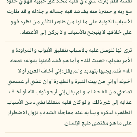
نفسه فلم يترك لشيء في قلبه محلا غير حبيبه فهو في خلوة
مع ربه و حضرة منه يشاهد فيه جماله و جلاله و قد طارت
الأسباب الكونية على ما لها من ظاهر التأثير من نظره فهو
على خلافها لا يتبجح بالأسباب و لا يركن إلى الأعضاد.
ترى أنها تتوسل عليه بالأسباب بتغليق الأبواب و المراودة و
الأمر بقولها: «هيت لك» و أما هو فقد قابلها بقوله: «معاذ
الله» فلم يجبها بتهديد و لم يقل: إني أخاف العزيز أو لا
أخونه أو إني من بيت النبوة و الطهارة أو إن عفتي أو عصمتي
تمنعني من الفحشاء، و لم يقل إني أرجو ثواب الله أو أخاف
عذابه إلى غير ذلك، و لو كان قلبه متعلقا بشيء من الأسباب
الظاهرة لذكره و بدأ به عند مفاجأة الشدة و نزول الاضطرار
على ما هو مقتضى طبع الإنسان.