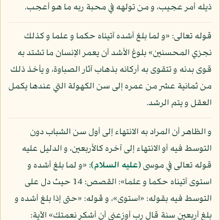
ذيله أمر عجيب، و من تولهه في محبة ربه ما هو أعجب.
قوله تعالى: «و لما بلغ أشده آتيناه حكما و علما و كذلك
نجزي المحسنين» بلوغ الأشد أن يعمر الإنسان ما تشتد به
قوى بدنه و تتقوى به أركانه بذهاب آثار الصباوة، و يأخذ ذلك
من ثمانية عشر من عمره إلى سن الكهولة التي عندها يكمل
العقل و يتم الرشد.
و الظاهر أن المراد به الانتهاء إلى أول سن الشباب دون
التوسط فيه أو الانتهاء إلى آخره كالأربعين، و الدليل عليه
قوله تعالى في موسى
(عليه السلام)
: «و لما بلغ أشده و
استوى آتيناه حكما و علما»: القصص: 14 حيث دل على
التوسط فيه بقوله: «استوى»، و قوله: «حتى إذا بلغ أشده و
بلغ أربعين سنة قال رب أوزعني أن أشكر نعمتك» الآية: