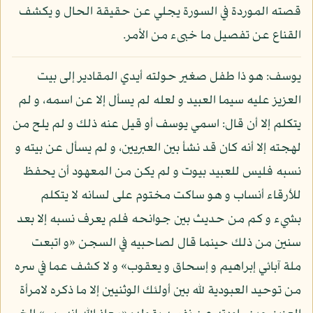
قصته الموردة في السورة يجلي عن حقيقة الحال و يكشف
القناع عن تفصيل ما خبىء من الأمر.
يوسف: هو ذا طفل صغير حولته أيدي المقادير إلى بيت
العزيز عليه سيما العبيد و لعله لم يسأل إلا عن اسمه، و لم
يتكلم إلا أن قال: اسمي يوسف أو قيل عنه ذلك و لم يلح من
لهجته إلا أنه كان قد نشأ بين العبريين، و لم يسأل عن بيته و
نسبه فليس للعبيد بيوت و لم يكن من المعهود أن يحفظ
للأرقاء أنساب و هو ساكت مختوم على لسانه لا يتكلم
بشيء و كم من حديث بين جوانحه فلم يعرف نسبه إلا بعد
سنين من ذلك حينما قال لصاحبيه في السجن «و اتبعت
ملة آبائي إبراهيم و إسحاق و يعقوب» و لا كشف عما في سره
من توحيد العبودية لله بين أولئك الوثنيين إلا ما ذكره لامرأة