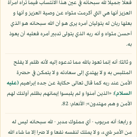
فعلا جميلا لله سبحانه في عين هذا الانتساب فيما تراه امرأة
العزيز أنها هي التي أكرمت مثواه عن وصية العزيز و أنها و
بعلها ربان له يتوليان أمره يرى هو أن الله سبحانه هو الذي
أحسن مثواه و أنه ربه الذي يتولى تدبير أمره فعليه أن يعوذ
به.
و ثالثا: أنه إنما تعوذ بالله مما تدعوه إليه لأنه ظلم لا يفلح
المتلبس به و لا يهتدي إلى سعادته و لا يتمكن في حضرة
الأمن عند ربه كما قال تعالى حكاية عن جده إبراهيم
(عليه
السلام)
: «الذين آمنوا و لم يلبسوا إيمانهم بظلم أولئك لهم
الأمن و هم مهتدون»: الأنعام: 82.
و رابعا: أنه مربوب - أي مملوك مدبر - لله سبحانه ليس له
من الأمر شيء، و لا يملك لنفسه نفعا و لا ضرا إلا ما شاء الله