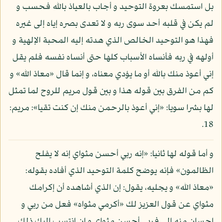
بل استمسك بعروة التوحيد و أجاب بالعياذ بالله فحسب و
لم يكن في قلبه أحد سوى ربه و لا تعدى بصره إياه إلى غيره
فهذا هو التوحيد الخالص الذي هدته إليه المحبة الإلهية و
أولهه في ربه فأنساه الأسباب كلها حتى أنساه نفسه فلم يقل
إني أعوذ منك بالله أو ما يؤدي معناه، و إنما قال «معاذ الله» و
كم من الفرق بين قوله هذا و بين قول مريم للروح لما تمثل
لها بشرا سويا: «إني أعوذ بالرحمن منك إن كنت تقيا»: مريم:
18.
و أما قوله لها ثانيا: «إنه ربي أحسن مثواي إنه لا يفلح
الظالمون» فإنه يوضح كلمة التوحيد الذي أفاده بقوله:
«معاذ الله» و يجليه، يقول: إن الذي أشاهده أن إكرامك
مثواي عن قول العزيز لك «أكرمي مثواه» فعل من ربي و
إحسان منه إلي فربي أحسن مثواي و إن انتسب إليك ذلك