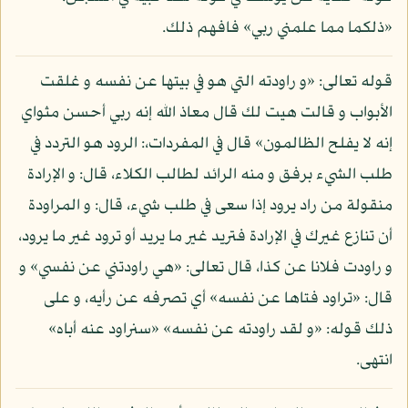
«ذلكما مما علمني ربي» فافهم ذلك.
قوله تعالى: «و راودته التي هو في بيتها عن نفسه و غلقت
الأبواب و قالت هيت لك قال معاذ الله إنه ربي أحسن مثواي
إنه لا يفلح الظالمون» قال في المفردات،: الرود هو التردد في
طلب الشيء برفق و منه الرائد لطالب الكلاء، قال: و الإرادة
منقولة من راد يرود إذا سعى في طلب شيء، قال: و المراودة
أن تنازع غيرك في الإرادة فتريد غير ما يريد أو ترود غير ما يرود،
و راودت فلانا عن كذا، قال تعالى: «هي راودتني عن نفسي» و
قال: «تراود فتاها عن نفسه» أي تصرفه عن رأيه، و على
ذلك قوله: «و لقد راودته عن نفسه» «سنراود عنه أباه»
انتهى.