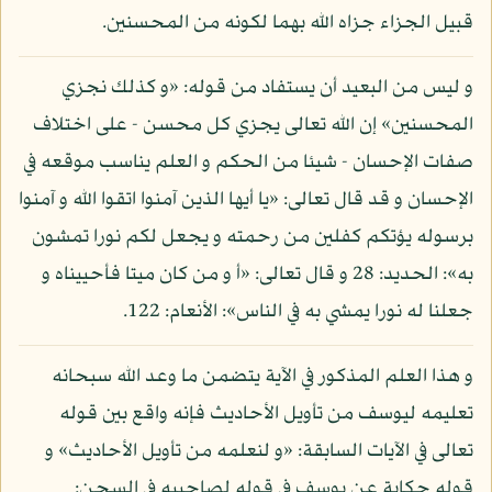
قبيل الجزاء جزاه الله بهما لكونه من المحسنين.
و ليس من البعيد أن يستفاد من قوله: «و كذلك نجزي
المحسنين» إن الله تعالى يجزي كل محسن - على اختلاف
صفات الإحسان - شيئا من الحكم و العلم يناسب موقعه في
الإحسان و قد قال تعالى: «يا أيها الذين آمنوا اتقوا الله و آمنوا
برسوله يؤتكم كفلين من رحمته و يجعل لكم نورا تمشون
به»: الحديد: 28 و قال تعالى: «أ و من كان ميتا فأحييناه و
جعلنا له نورا يمشي به في الناس»: الأنعام: 122.
و هذا العلم المذكور في الآية يتضمن ما وعد الله سبحانه
تعليمه ليوسف من تأويل الأحاديث فإنه واقع بين قوله
تعالى في الآيات السابقة: «و لنعلمه من تأويل الأحاديث» و
قوله حكاية عن يوسف في قوله لصاحبيه في السجن: