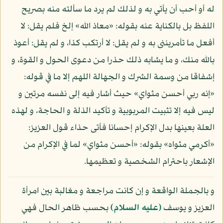
له أو أحب أن يأتي به و لذلك لم يرد ما سألته منه بصريح
اللفظ بل بالكناية عنه بقوله: «معاذ الله» إلخ فلم يقل: لا
أفعل ما تأمريننى به و لم يقل: لا أرتكب كذا، و لم يقل: أعوذ
بالله منك، و ما يشابه ذلك حذرا من دعوى الحول و القوة، و
إشفاقا من وسمة الشرك و الجهالة اللهم إلا ما في قوله:
«إنه ربي أحسن مثواي» حيث أشار فيه إلى نفسه مرتين و
ليس فيه إلا تثبيت المربوبية و تأكيد الذلة و الحاجة، و لهذه
العلة بعينها بدل الإكرام إحسانا فأتى حذاء قول العزيز:
«أكرمي مثواه» بقوله: «أحسن مثواي» لما في الإكرام من
الإشعار باحترام الشخصية و تعظيمها.
و بالجملة الواقعة و إن كانت مراجعة و مغالبة بين امرأة
العزيز و يوسف
(عليه السلام)
بحسب ظاهر الحال فهي