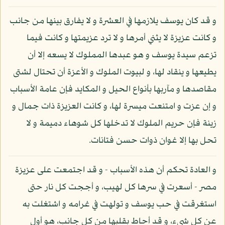
و قد كان يوسف يلازمها في العشرة و لا يفارق بينها من جانب
و كانت عزيزة لا يثني أمرها و لا ترد عزيمتها و كانت فيما
تزعم سيدة يوسف و هو عبدها المملوك لا يسعه إلا أن
يطيعها و ينقاد لها، و لبيوت الملوك و الأعزة أن تحتال لشتى
مقاصدها و مآربها بأنواع الحيل و المكايد فإن عامة الأسباب
و إن عزت و امتنعت ميسرة لها، و كانت العزيزة ذات جمال و
زينة فإن حريم الملوك لا تدخلها كل شوهاء دميمة و لا
تحل بها إلا غوان ذوات حسن فتانات.
و العادة تحكم أن هذه الأسباب - و قد اجتمعت على عزيزة
مصر - أسعرت في سرها كل لهيب، و أججت كل نار حتى
استغرقت في حب يوسف و تولهت في غرامه و اشتغلت به
عن كل شيء، و قد أحاط بقلبها من كل جانب، هو أول