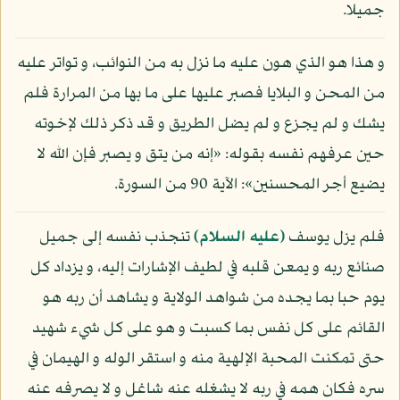
جميلا.
و هذا هو الذي هون عليه ما نزل به من النوائب، و تواتر عليه
من المحن و البلايا فصبر عليها على ما بها من المرارة فلم
يشك و لم يجزع و لم يضل الطريق و قد ذكر ذلك لإخوته
حين عرفهم نفسه بقوله: «إنه من يتق و يصبر فإن الله لا
يضيع أجر المحسنين»: الآية 90 من السورة.
فلم يزل يوسف
(عليه السلام)
تنجذب نفسه إلى جميل
صنائع ربه و يمعن قلبه في لطيف الإشارات إليه، و يزداد كل
يوم حبا بما يجده من شواهد الولاية و يشاهد أن ربه هو
القائم على كل نفس بما كسبت و هو على كل شيء شهيد
حتى تمكنت المحبة الإلهية منه و استقر الوله و الهيمان في
سره فكان همه في ربه لا يشغله عنه شاغل و لا يصرفه عنه