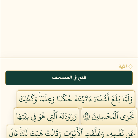
۞ الآية
فتح في المصحف
وَلَمَّا بَلَغَ أَشُدَّهُۥٓ ءَاتَيۡنَٰهُ حُكۡمٗا وَعِلۡمٗاۚ وَكَذَٰلِكَ
نَجۡزِي ٱلۡمُحۡسِنِينَ ٢٢
وَرَٰوَدَتۡهُ ٱلَّتِي هُوَ فِي بَيۡتِهَا
عَن نَّفۡسِهِۦ وَغَلَّقَتِ ٱلۡأَبۡوَٰبَ وَقَالَتۡ هَيۡتَ لَكَۚ قَالَ