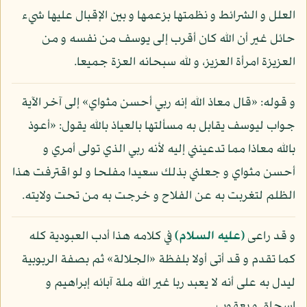
العلل و الشرائط و نظمتها بزعمها و بين الإقبال عليها شيء
حائل غير أن الله كان أقرب إلى يوسف من نفسه و من
العزيزة امرأة العزيز، و لله سبحانه العزة جميعا.
و قوله: «قال معاذ الله إنه ربي أحسن مثواي» إلى آخر الآية
جواب ليوسف يقابل به مسألتها بالعياذ بالله يقول: «أعوذ
بالله معاذا مما تدعينني إليه لأنه ربي الذي تولى أمري و
أحسن مثواي و جعلني بذلك سعيدا مفلحا و لو اقترفت هذا
الظلم لتغربت به عن الفلاح و خرجت به من تحت ولايته.
و قد راعى
(عليه السلام)
في كلامه هذا أدب العبودية كله
كما تقدم و قد أتى أولا بلفظة «الجلالة» ثم بصفة الربوبية
ليدل به على أنه لا يعبد ربا غير الله ملة آبائه إبراهيم و
إسحاق و يعقوب.