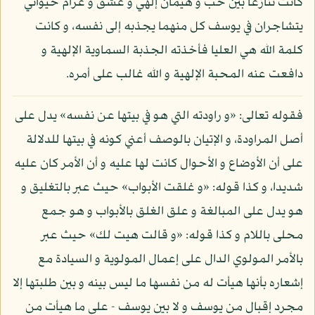
كانت تنازعا بين حب و هيمان إلهي و عشق و غرام حيواني
يتشاجران في يوسف كل منهما يجذبه إلى نفسه، و كانت
كلمة الله هي العليا فأخذته الجذبة السماوية الإلهية و
دافعت عنه المحبة الإلهية و الله غالب على أمره.
فقوله تعالى: «و راودته التي هو في بيتها عن نفسه» يدل على
أصل المراودة، و الإتيان بالوصف أعني كونه في بيتها للدلالة
على أن الأوضاع و الأحوال كانت لها عليه و أن الأمر كان عليه
شديدا، و كذا قوله: «و غلقت الأبواب» حيث عبر بالتغليق و
هو يدل على المبالغة و علق الغلق بالأبواب و هو جمع
محلى باللام و كذا قوله: «و قالت هيت لك» حيث عبر
بالأمر المولوي الدال على إعمال المولوية و السيادة مع
إشعاره بأنها هيأت له من نفسها ما ليس بينه و بين طلبتها إلا
مجرد إقبال من يوسف و لا بين يوسف - على ما هيأت من