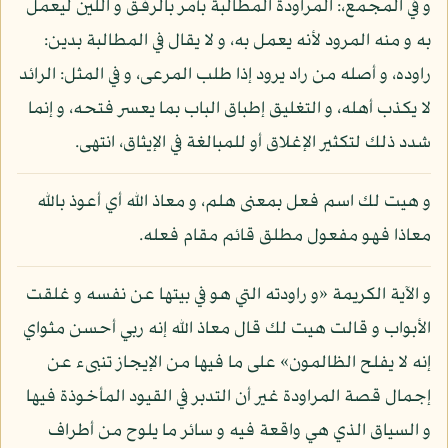
و في المجمع،: المراودة المطالبة بأمر بالرفق و اللين ليعمل
به و منه المرود لأنه يعمل به، و لا يقال في المطالبة بدين:
راوده، و أصله من راد يرود إذا طلب المرعى، و في المثل: الرائد
لا يكذب أهله، و التغليق إطباق الباب بما يعسر فتحه، و إنما
شدد ذلك لتكثير الإغلاق أو للمبالغة في الإيثاق، انتهى.
و هيت لك اسم فعل بمعنى هلم، و معاذ الله أي أعوذ بالله
معاذا فهو مفعول مطلق قائم مقام فعله.
و الآية الكريمة «و راودته التي هو في بيتها عن نفسه و غلقت
الأبواب و قالت هيت لك قال معاذ الله إنه ربي أحسن مثواي
إنه لا يفلح الظالمون» على ما فيها من الإيجاز تنبىء عن
إجمال قصة المراودة غير أن التدبر في القيود المأخوذة فيها
و السياق الذي هي واقعة فيه و سائر ما يلوح من أطراف