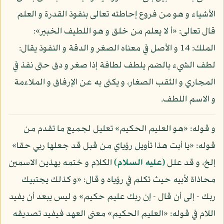
الأشياء و هو من فروع إحاطته تعالى بنفوذ القدرة و العلم
قال تعالى: «أ لا يعلم من خلق و هو اللطيف الخبير»:
الملك: 14 و الأصل في معناه الصغر و الدقة و النفوذ يقال:
لطف الشيء بالضم يلطف لطافة إذا صغر و دق حتى نفذ في
المجاري و الثقب الصغار، و يكنى به عن الإرفاق و الملاءمة
و الاسم اللطف.
و قوله: «هو العليم الحكيم» تعليل لجميع ما تقدم من
قوله: «يا أبت هذا تأويل رؤياي من قبل قد جعلها ربي حقا»
إلخ، و قد علل
(عليه السلام)
الكلام و ختمه بهذين الاسمين
محاذاة لأبيه حيث تكلم في رؤياه و قال: «و كذلك يجتبيك
ربك - إلى أن قال - إن ربك عليم حكيم» و ليس يبعد أن يفيد
اللام في قوله: «العليم الحكيم» معنى العهد فيفيد تصديقه