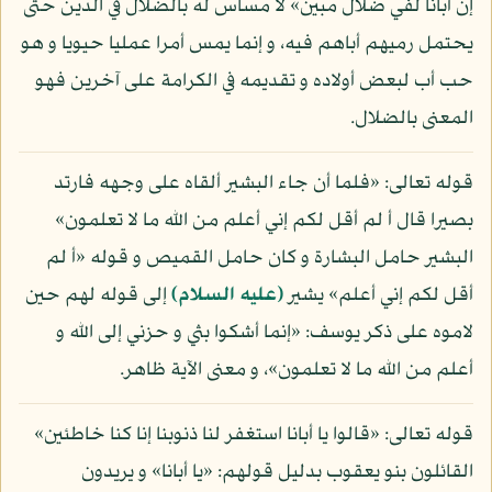
إن أبانا لفي ضلال مبين» لا مساس له بالضلال في الدين حتى
يحتمل رميهم أباهم فيه، و إنما يمس أمرا عمليا حيويا و هو
حب أب لبعض أولاده و تقديمه في الكرامة على آخرين فهو
المعنى بالضلال.
قوله تعالى: «فلما أن جاء البشير ألقاه على وجهه فارتد
بصيرا قال أ لم أقل لكم إني أعلم من الله ما لا تعلمون»
البشير حامل البشارة و كان حامل القميص و قوله «أ لم
أقل لكم إني أعلم» يشير
(عليه السلام)
إلى قوله لهم حين
لاموه على ذكر يوسف: «إنما أشكوا بثي و حزني إلى الله و
أعلم من الله ما لا تعلمون»، و معنى الآية ظاهر.
قوله تعالى: «قالوا يا أبانا استغفر لنا ذنوبنا إنا كنا خاطئين»
القائلون بنو يعقوب بدليل قولهم: «يا أبانا» و يريدون