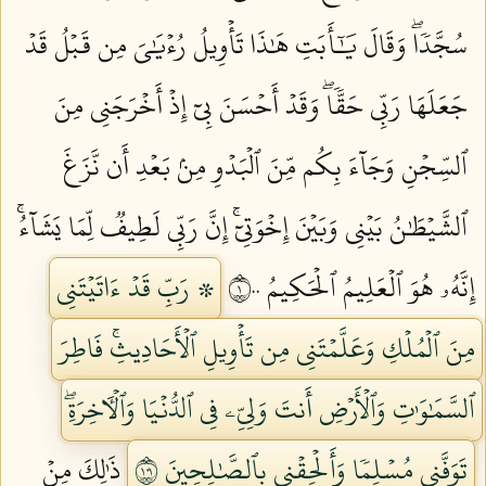
سُجَّدٗاۖ وَقَالَ يَٰٓأَبَتِ هَٰذَا تَأۡوِيلُ رُءۡيَٰيَ مِن قَبۡلُ قَدۡ
جَعَلَهَا رَبِّي حَقّٗاۖ وَقَدۡ أَحۡسَنَ بِيٓ إِذۡ أَخۡرَجَنِي مِنَ
ٱلسِّجۡنِ وَجَآءَ بِكُم مِّنَ ٱلۡبَدۡوِ مِنۢ بَعۡدِ أَن نَّزَغَ
ٱلشَّيۡطَٰنُ بَيۡنِي وَبَيۡنَ إِخۡوَتِيٓۚ إِنَّ رَبِّي لَطِيفٞ لِّمَا يَشَآءُۚ
إِنَّهُۥ هُوَ ٱلۡعَلِيمُ ٱلۡحَكِيمُ ١٠٠
۞ رَبِّ قَدۡ ءَاتَيۡتَنِي
مِنَ ٱلۡمُلۡكِ وَعَلَّمۡتَنِي مِن تَأۡوِيلِ ٱلۡأَحَادِيثِۚ فَاطِرَ
ٱلسَّمَٰوَٰتِ وَٱلۡأَرۡضِ أَنتَ وَلِيِّۦ فِي ٱلدُّنۡيَا وَٱلۡأٓخِرَةِۖ
تَوَفَّنِي مُسۡلِمٗا وَأَلۡحِقۡنِي بِٱلصَّٰلِحِينَ ١٠١
ذَٰلِكَ مِنۡ