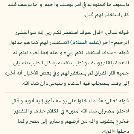
بالذنوب ما فعلوه به في أمر يوسف و أخيه، و أما يوسف فقد
كان استغفر لهم قبل.
قوله تعالى: «قال سوف أستغفر لكم ربي إنه هو الغفور
الرحيم» أخر
(عليه السلام)
الاستغفار لهم كما هو مدلول
قوله: «سوف أستغفر لكم ربي» و لعله إنما أخره ليتم له
النعمة بلقاء يوسف و تطيب نفسه به كل الطيب بنسيان
جميع آثار الفراق ثم يستغفر لهم و في بعض الأخبار: أنه أخره
إلى وقت يستجاب فيه الدعاء و سيجيء إن شاء الله.
قوله تعالى: «فلما دخلوا على يوسف آوى إليه أبويه و قال
ادخلوا مصر إن شاء الله آمنين» في الكلام حذف و التقدير
فخرج يعقوب و آله من أرضهم و ساروا إلى مصر و لما
دخلوا «إلخ».