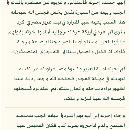
إليها حسده إخوته فاستذلوه و غربوه عن مستقره بإلقائه في
الجب و بيعه من السيارة بثمن بخس فجعل الله سبحانه
هذا السبب بعينه سببا لقراره في بيت عزيز مصر في أكرم
مثوى ثم أقره في أريكة عزة تضرع إليه أمامها إخوته بقولهم
«يا أيها العزيز مسنا و أهلنا الضر و جئنا ببضاعة مزجاة
فأوف لنا الكيل و تصدق علينا إن الله يجزي المتصدقين».
ثم أحبته امرأة العزيز و نسوة مصر فراودنه عن نفسه
ليوردنه في مهلكة الفجور فحفظه الله و جعل ذلك سببا
لظهور براءة ساحته و كمال عفته، ثم استذلوه فسجنوه
فجعله الله سببا لعزته و ملكه.
و جاء إخوته إلى أبيه يوم ألقوه في غيابة الجب بقميصه
الملطخ بالدم فأخبروه بموته كذبا فكان القميص سببا