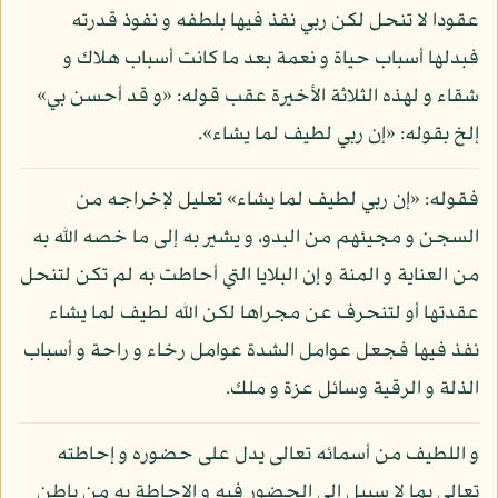
عقودا لا تنحل لكن ربي نفذ فيها بلطفه و نفوذ قدرته
فبدلها أسباب حياة و نعمة بعد ما كانت أسباب هلاك و
شقاء و لهذه الثلاثة الأخيرة عقب قوله: «و قد أحسن بي»
إلخ بقوله: «إن ربي لطيف لما يشاء».
فقوله: «إن ربي لطيف لما يشاء» تعليل لإخراجه من
السجن و مجيئهم من البدو، و يشير به إلى ما خصه الله به
من العناية و المنة و إن البلايا التي أحاطت به لم تكن لتنحل
عقدتها أو لتنحرف عن مجراها لكن الله لطيف لما يشاء
نفذ فيها فجعل عوامل الشدة عوامل رخاء و راحة و أسباب
الذلة و الرقية وسائل عزة و ملك.
و اللطيف من أسمائه تعالى يدل على حضوره و إحاطته
تعالى بما لا سبيل إلى الحضور فيه و الإحاطة به من باطن