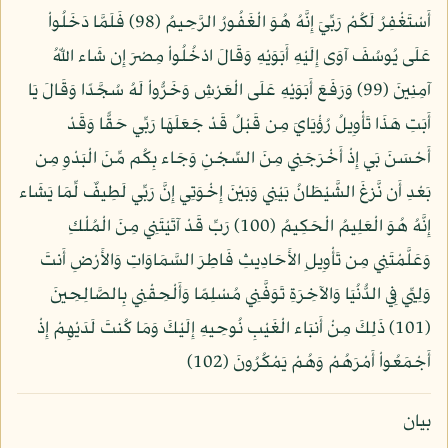
أَسْتَغْفِرُ لَكُمْ رَبِّيَ إِنَّهُ هُوَ الْغَفُورُ الرَّحِيمُ (98) فَلَمَّا دَخَلُواْ
عَلَى يُوسُفَ آوَى إِلَيْهِ أَبَوَيْهِ وَقَالَ ادْخُلُواْ مِصْرَ إِن شَاء اللّهُ
آمِنِينَ (99) وَرَفَعَ أَبَوَيْهِ عَلَى الْعَرْشِ وَخَرُّواْ لَهُ سُجَّدًا وَقَالَ يَا
أَبَتِ هَذَا تَأْوِيلُ رُؤْيَايَ مِن قَبْلُ قَدْ جَعَلَهَا رَبِّي حَقًّا وَقَدْ
أَحْسَنَ بَي إِذْ أَخْرَجَنِي مِنَ السِّجْنِ وَجَاء بِكُم مِّنَ الْبَدْوِ مِن
بَعْدِ أَن نَّزغَ الشَّيْطَانُ بَيْنِي وَبَيْنَ إِخْوَتِي إِنَّ رَبِّي لَطِيفٌ لِّمَا يَشَاء
إِنَّهُ هُوَ الْعَلِيمُ الْحَكِيمُ (100) رَبِّ قَدْ آتَيْتَنِي مِنَ الْمُلْكِ
وَعَلَّمْتَنِي مِن تَأْوِيلِ الأَحَادِيثِ فَاطِرَ السَّمَاوَاتِ وَالأَرْضِ أَنتَ
وَلِيِّي فِي الدُّنُيَا وَالآخِرَةِ تَوَفَّنِي مُسْلِمًا وَأَلْحِقْنِي بِالصَّالِحِينَ
(101) ذَلِكَ مِنْ أَنبَاء الْغَيْبِ نُوحِيهِ إِلَيْكَ وَمَا كُنتَ لَدَيْهِمْ إِذْ
أَجْمَعُواْ أَمْرَهُمْ وَهُمْ يَمْكُرُونَ (102)
بيان