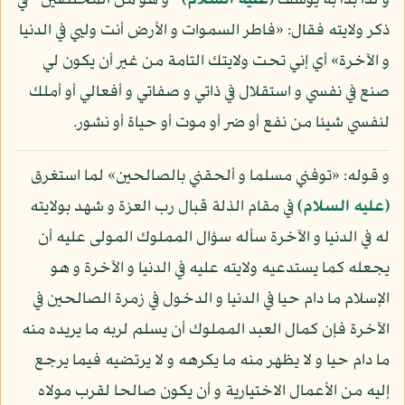
و لذا بدأ به يوسف
(عليه السلام)
- و هو من المخلصين - في
ذكر ولايته فقال: «فاطر السموات و الأرض أنت وليي في الدنيا
و الآخرة» أي إني تحت ولايتك التامة من غير أن يكون لي
صنع في نفسي و استقلال في ذاتي و صفاتي و أفعالي أو أملك
لنفسي شيئا من نفع أو ضر أو موت أو حياة أو نشور.
و قوله: «توفني مسلما و ألحقني بالصالحين» لما استغرق
(عليه السلام)
في مقام الذلة قبال رب العزة و شهد بولايته
له في الدنيا و الآخرة سأله سؤال المملوك المولى عليه أن
يجعله كما يستدعيه ولايته عليه في الدنيا و الآخرة و هو
الإسلام ما دام حيا في الدنيا و الدخول في زمرة الصالحين في
الآخرة فإن كمال العبد المملوك أن يسلم لربه ما يريده منه
ما دام حيا و لا يظهر منه ما يكرهه و لا يرتضيه فيما يرجع
إليه من الأعمال الاختيارية و أن يكون صالحا لقرب مولاه