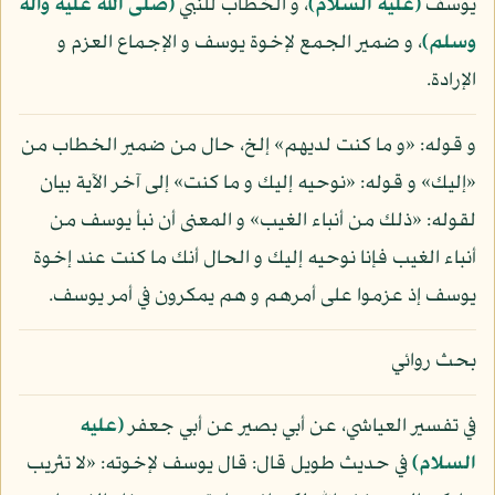
يوسف
(عليه السلام)
، و الخطاب للنبي
(صلى الله عليه وآله
وسلم)
، و ضمير الجمع لإخوة يوسف و الإجماع العزم و
الإرادة.
و قوله: «و ما كنت لديهم» إلخ، حال من ضمير الخطاب من
«إليك» و قوله: «نوحيه إليك و ما كنت» إلى آخر الآية بيان
لقوله: «ذلك من أنباء الغيب» و المعنى أن نبأ يوسف من
أنباء الغيب فإنا نوحيه إليك و الحال أنك ما كنت عند إخوة
يوسف إذ عزموا على أمرهم و هم يمكرون في أمر يوسف.
بحث روائي
في تفسير العياشي، عن أبي بصير عن أبي جعفر
(عليه
السلام)
في حديث طويل قال: قال يوسف لإخوته: «لا تثريب