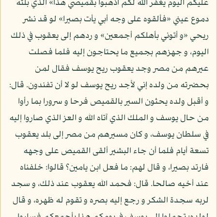
عليكم اليوم يغفر الله لكم اذهبوا بقميصي هذا» الذي بلته
دموع عيني «فألقوه على وجه أبي يأت بصيرا» لو قد نشر
ريحي «و أتوني بأهلكم أجمعين» و ردهم إلى يعقوب في ذلك
اليوم، و جهزهم بجميع ما يحتاجون إليه فلما فصلت
عيرهم من مصر وجد يعقوب ريح يوسف فقال لمن
بحضرته من ولده إني لأجد ريح يوسف لو لا أن تفندون. قال:
و أقبل ولده يحثون السير بالقميص فرحا و سرورا بما رأوا
من حال يوسف و الملك الذي آتاه الله و العز الذي صاروا إليه
في سلطان يوسف، و كان مسيرهم من مصر إلى بلد يعقوب
تسعة أيام فلما أن جاء البشير ألقى القميص على وجهه
فارتد بصيرا، و قال لهم: ما فعل ابن يامين؟ قالوا: خلفناه
عند أخيه صالحا. قال: فحمد الله يعقوب عند ذلك، و سجد
لربه سجدة الشكر و رجع إليه بصره و تقوم له ظهره، و قال