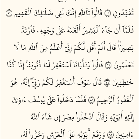
تُفَنِّدُونِ ٩٤
قَالُواْ تَٱللَّهِ إِنَّكَ لَفِي ضَلَٰلِكَ ٱلۡقَدِيمِ ٩٥
فَلَمَّآ أَن جَآءَ ٱلۡبَشِيرُ أَلۡقَىٰهُ عَلَىٰ وَجۡهِهِۦ فَٱرۡتَدَّ
بَصِيرٗاۖ قَالَ أَلَمۡ أَقُل لَّكُمۡ إِنِّيٓ أَعۡلَمُ مِنَ ٱللَّهِ مَا لَا
تَعۡلَمُونَ ٩٦
قَالُواْ يَٰٓأَبَانَا ٱسۡتَغۡفِرۡ لَنَا ذُنُوبَنَآ إِنَّا كُنَّا
خَٰطِـِٔينَ ٩٧
قَالَ سَوۡفَ أَسۡتَغۡفِرُ لَكُمۡ رَبِّيٓۖ إِنَّهُۥ هُوَ
ٱلۡغَفُورُ ٱلرَّحِيمُ ٩٨
فَلَمَّا دَخَلُواْ عَلَىٰ يُوسُفَ ءَاوَىٰٓ
إِلَيۡهِ أَبَوَيۡهِ وَقَالَ ٱدۡخُلُواْ مِصۡرَ إِن شَآءَ ٱللَّهُ
ءَامِنِينَ ٩٩
وَرَفَعَ أَبَوَيۡهِ عَلَى ٱلۡعَرۡشِ وَخَرُّواْ لَهُۥ