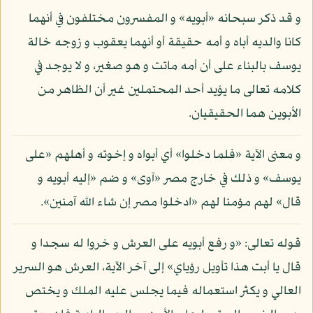
و قد ذكر سبحانه «أبويه» و المفسرون مختلفون في أنهما
كانا والديه أباه و أمه حقيقة أو أنهما يعقوب و زوجه خالة
يوسف بالبناء على أن أمه ماتت و هو صغير، و لا يوجد في
كلامه تعالى ما يؤيد أحد المحتملين غير أن الظاهر من
الأبوين هما الحقيقيان.
و معنى الآية «فلما دخلوا» أي أبواه و إخوته و أهلهم «على
يوسف» و ذلك في خارج مصر «آوى» و ضم «إليه أبويه و
قال» لهم مؤمنا لهم «ادخلوا مصر إن شاء الله آمنين».
قوله تعالى: «و رفع أبويه على العرش و خروا له سجدا و
قال يا أبت هذا تأويل رؤياي» إلى آخر الآية، العرش هو السرير
العالي و يكثر استعماله فيما يجلس عليه الملك و يختص