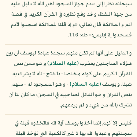
سبحانه نظرا إلى عدم جواز السجود لغير الله لا دليل عليه
من جهة اللفظ، و قد وقع نظيره في القرآن الكريم في قصة
آدم و الملائكة قال تعالى: «و إذ قلنا للملائكة اسجدوا لآدم
فسجدوا إلا إبليس:» طه: 116.
و الدليل على أنها لم تكن منهم سجدة عبادة ليوسف أن بين
هؤلاء الساجدين يعقوب
(عليه السلام)
و هو ممن نص
القرآن الكريم على كونه مخلصا - بالفتح - لله لا يشرك به
شيئا، و يوسف
(عليه السلام)
- و هو المسجود له - منهم
بنص القرآن و هو القائل لصاحبيه في السجن: ما كان لنا أن
نشرك بالله من شيء و لم يردعهم.
فليس إلا أنهم إنما أخذوا يوسف آية لله فاتخذوه قبلة في
سجدتهم و عبدوا الله بها لا غير كالكعبة التي تؤخذ قبلة