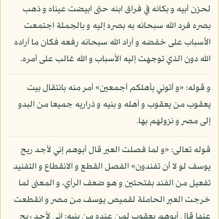
لحزن أبيه و بكائه في فراق ابنه حتى ابيضت عيناه و ذهب
بصره فرد الله سبحانه به بصره إليه و بالجملة اجتمعت
الأسباب على خفضه و أراد الله سبحانه رفعه فكان ما أراده
الله دون الذي توجهت إليه الأسباب و الله غالب على أمره.
و قوله: «و أتوني بأهلكم أجمعين» أمر منه بانتقال بيت
يعقوب من يعقوب و أهله و بنيه و ذراريه جميعا من البدو
إلى مصر و نزولهم بها.
قوله تعالى: «و لما فصلت العير قال أبوهم إني لأجد ريح
يوسف لو لا أن تفندون» الفصل القطع و الانقطاع و التفنيد
تفعيل من الفند بفتحتين و هو ضعف الرأي، و المعنى لما
خرجت العير الحاملة لقميص يوسف من مصر و انقطعت
عنها قال أبوهم يعقوب لمن عنده من بنيه: إني لأجد ريح