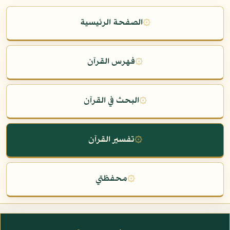
۞
الصفحة الرئيسية
۞
فهرس القرآن
۞
البحث في القرآن
۞
تفسير القرآن
۞
محفظتي