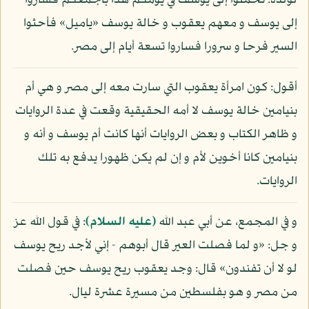
لولده: تحملوا إلى يوسف في يومكم هذا بأجمعكم فساروا
إلى يوسف و معهم يعقوب و خالة يوسف «ياميل» فأحثوا
السير فرحا و سرورا فساروا تسعة أيام إلى مصر.
أقول: كون امرأة يعقوب التي سارت معه إلى مصر و هي أم
بنيامين خالة يوسف لا أمه الحقيقية وقعت في عدة الروايات
و ظاهر الكتاب و بعض الروايات أنها كانت أم يوسف و أنه و
بنيامين كانا أخوين لأم و إن لم يكن ظهورا يدفع به تلك
الروايات.
و في المجمع، عن أبي عبد الله
(عليه السلام)
: في قول الله عز
و جل: «و لما فصلت العير قال أبوهم - إني لأجد ريح يوسف
لو لا أن تفندون» قال: وجد يعقوب ريح يوسف حين فصلت
من مصر و هو بفلسطين من مسيرة عشرة ليال.