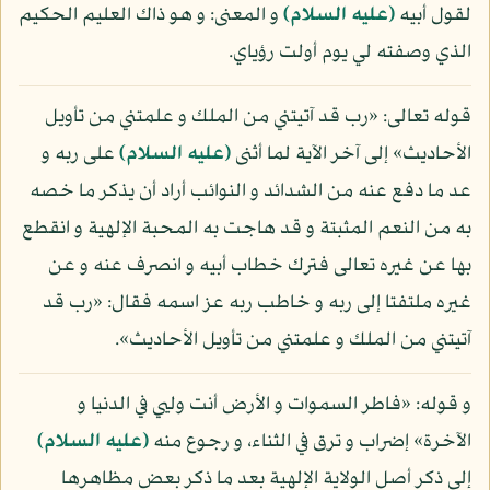
لقول أبيه
(عليه السلام)
و المعنى: و هو ذاك العليم الحكيم
الذي وصفته لي يوم أولت رؤياي.
قوله تعالى: «رب قد آتيتني من الملك و علمتني من تأويل
الأحاديث» إلى آخر الآية لما أثنى
(عليه السلام)
على ربه و
عد ما دفع عنه من الشدائد و النوائب أراد أن يذكر ما خصه
به من النعم المثبتة و قد هاجت به المحبة الإلهية و انقطع
بها عن غيره تعالى فترك خطاب أبيه و انصرف عنه و عن
غيره ملتفتا إلى ربه و خاطب ربه عز اسمه فقال: «رب قد
آتيتني من الملك و علمتني من تأويل الأحاديث».
و قوله: «فاطر السموات و الأرض أنت وليي في الدنيا و
الآخرة» إضراب و ترق في الثناء، و رجوع منه
(عليه السلام)
إلى ذكر أصل الولاية الإلهية بعد ما ذكر بعض مظاهرها