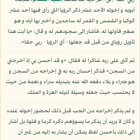
أبويه و إخوته الأحد عشر ذكر الرؤيا التي رأى فيها أحد عشر
كوكبا و الشمس و القمر له ساجدين و أخبر بها أباه و هو
صغير فأولها له، فأشار إلى سجودهم له و قال: «يا أبت هذا
تأويل رؤياي من قبل قد جعلها - أي الرؤيا - ربي حقا».
ثم أثنى على ربه شاكرا له فقال: «و قد أحسن بي إذ أخرجني
من السجن» فذكر إحسان ربه به في إخراجه من السجن و
هو ضراء و بلاء دفعه الله عنه بتبديله سراء و نعمة من حيث
لا يحتسب حيث جعله وسيلة لنيله العزة و الملك.
و لم يذكر إخراجه من الجب قبل ذلك لحضور إخوته عنده
و كان لا يريد أن يذكر ما يسوؤهم ذكره كرما و فتوة بل أشار
إلى ذلك بأحسن لفظ يمكن أن يشار به إليه من غير أن