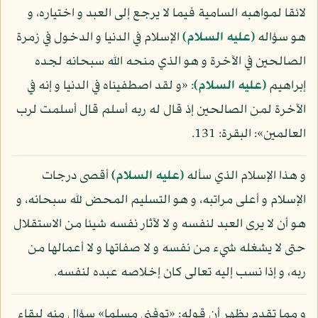
لائقا لمواهبه السامية فيما لا يرجع إلى العبد و اختياره، و
هو سؤاله
(عليه السلام)
الإسلام في الدنيا و الدخول في زمرة
الصالحين في الآخرة و هو الذي منحه الله سبحانه لجده
إبراهيم
(عليه السلام)
: «و لقد اصطفيناه في الدنيا و إنه في
الآخرة لمن الصالحين إذ قال له ربه أسلم قال أسلمت لرب
العالمين»: البقرة: 131.
و هذا الإسلام الذي سأله
(عليه السلام)
أقصى درجات
الإسلام و أعلى مراتبه، و هو التسليم المحض لله سبحانه، و
هو أن لا يرى العبد لنفسه و لا لآثار نفسه شيئا من الاستقلال
حتى لا يشغله شيء من نفسه و لا صفاتها و لا أعمالها من
ربه، و إذا نسب إليه تعالى كان إخلاصه عبده لنفسه.
و مما تقدم يظهر أن قوله: «توفني مسلما» سؤال منه لبقاء