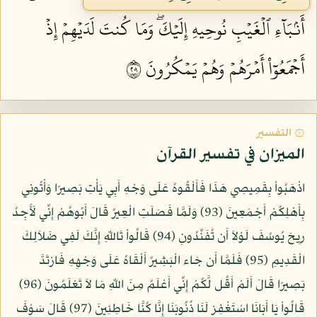
أَنۢبَآءِ ٱلۡغَيۡبِ نُوحِيهِ إِلَيۡكَۖ وَمَا كُنتَ لَدَيۡهِمۡ إِذۡ
أَجۡمَعُوٓاْ أَمۡرَهُمۡ وَهُمۡ يَمۡكُرُونَ ١٠٢
۞ التفسير
الميزان في تفسير القرآن
اذْهَبُواْ بِقَمِيصِي هَذَا فَأَلْقُوهُ عَلَى وَجْهِ أَبِي يَأْتِ بَصِيرًا وَأْتُونِي
بِأَهْلِكُمْ أَجْمَعِينَ (93) وَلَمَّا فَصَلَتِ الْعِيرُ قَالَ أَبُوهُمْ إِنِّي لَأَجِدُ
رِيحَ يُوسُفَ لَوْلاَ أَن تُفَنِّدُونِ (94) قَالُواْ تَاللّهِ إِنَّكَ لَفِي ضَلاَلِكَ
الْقَدِيمِ (95) فَلَمَّا أَن جَاء الْبَشِيرُ أَلْقَاهُ عَلَى وَجْهِهِ فَارْتَدَّ
بَصِيرًا قَالَ أَلَمْ أَقُل لَّكُمْ إِنِّي أَعْلَمُ مِنَ اللّهِ مَا لاَ تَعْلَمُونَ (96)
قَالُواْ يَا أَبَانَا اسْتَغْفِرْ لَنَا ذُنُوبَنَا إِنَّا كُنَّا خَاطِئِينَ (97) قَالَ سَوْفَ