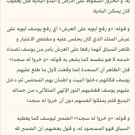
به، و الخرور السقوط على الأرض و البدو البادية فإن يعقوب
كان يسكن البادية.
و قوله: «و رفع أبويه على العرش» أي رفع يوسف أبويه على
عرش الملك الذي كان يجلس عليه و مقتضى الاعتبار و
ظاهر السياق أنهما رفعا على العرش بأمر من يوسف تصداه
خدمه لا هو بنفسه كما يشعر به قوله: «و خروا له سجدا»
فإن الظاهر أن السجدة إنما وقعت لأول ما طلع عليهم
يوسف فكأنهم دخلوا البيت و اطمأن بهم المجلس ثم دخل
عليهم يوسف فغشيهم النور الإلهي المتلألىء من جماله
البديع فلم يملكوا أنفسهم دون أن خروا له سجدا.
و قوله: «و خروا له سجدا» الضمير ليوسف كما يعطيه
السياق فهو المسجود له، و قول بعضهم: إن الضمير لله