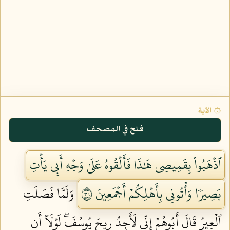
۞ الآية
فتح في المصحف
ٱذۡهَبُواْ بِقَمِيصِي هَٰذَا فَأَلۡقُوهُ عَلَىٰ وَجۡهِ أَبِي يَأۡتِ
بَصِيرٗا وَأۡتُونِي بِأَهۡلِكُمۡ أَجۡمَعِينَ ٩٣
وَلَمَّا فَصَلَتِ
ٱلۡعِيرُ قَالَ أَبُوهُمۡ إِنِّي لَأَجِدُ رِيحَ يُوسُفَۖ لَوۡلَآ أَن