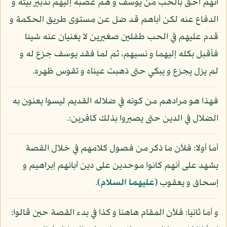
أنهم أحق بالحب من يوسف و هم عصبة إليهم تدبير بيته و
الدفاع عنه لكن أباهم قد ضل عن مستوى طريق الحكمة و
قدم عليهم في الحب طفلين صغيرين لا يغنيان عنه شيئا
فأقبل بكله إليهما و نسيهم، ثم لما فقد يوسف جزع له و
لم يزل يجزع و يبكي حتى ذهبت عيناه و تقوس ظهره.
فهذا هو مرادهم من كونه في ضلاله القديم ليسوا يعنون به
الضلال في الدين حتى يصيروا بذلك كافرين:.
أما أولا: فلأن ما ذكر من فصول كلامهم في خلال القصة
يشهد على أنهم كانوا موحدين على دين آبائهم إبراهيم و
إسحاق و يعقوب
(عليهما السلام)
.
و أما ثانيا: فلأن المقام هاهنا و كذا في بدء القصة حين قالوا: