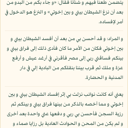
يتضمن طعنا فيهم و شنآنا فقال: «و جاء بكم من البدو من
بعد أن نزغ الشيطان بيني و بين إخوتي» و النزغ هو الدخول في
أمر لإفساده.
و المراد: و قد أحسن بي من بعد أن أفسد الشيطان بيني و
بين إخوتي فكان من الأمر ما كان فأدى ذلك إلى فراق بيني و
بينكم فساقني ربي إلى مصر فأقرني في أرغد عيش و أرفع
عزة و ملك ثم قرب بيننا بنقلكم من البادية إلي في دار
المدنية و الحضارة.
يعني أنه كانت نوائب نزلت بي إثر إفساد الشيطان بيني و بين
إخوتي و مما أخصه بالذكر من بينها فراق بيني و بينكم ثم
رزية السجن فأحسن بي ربي و دفعها عني واحدة بعد أخرى
و لم يكن من المحن و الحوادث العادية بل رزايا صماء و